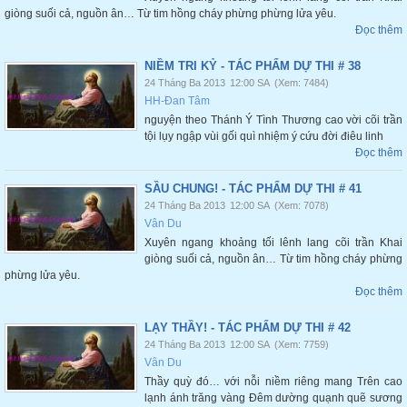
giòng suối cả, nguồn ân… Từ tim hồng cháy phừng phừng lửa yêu.
Đọc thêm
NIỀM TRI KỶ - TÁC PHẨM DỰ THI # 38
24 Tháng Ba 2013
12:00 SA
(Xem: 7484)
HH-Đan Tâm
nguyện theo Thánh Ý Tình Thương cao vời cõi trần
tội lụy ngập vùi gối quì nhiệm ý cứu đời điêu linh
Đọc thêm
SẦU CHUNG! - TÁC PHẨM DỰ THI # 41
24 Tháng Ba 2013
12:00 SA
(Xem: 7078)
Vân Du
Xuyên ngang khoảng tối lênh lang cõi trần Khai
giòng suối cả, nguồn ân… Từ tim hồng cháy phừng
phừng lửa yêu.
Đọc thêm
LẠY THẦY! - TÁC PHẨM DỰ THI # 42
24 Tháng Ba 2013
12:00 SA
(Xem: 7759)
Vân Du
Thầy quỳ đó… với nỗi niềm riêng mang Trên cao
lạnh ánh trăng vàng Đêm dường quạnh quẽ sương