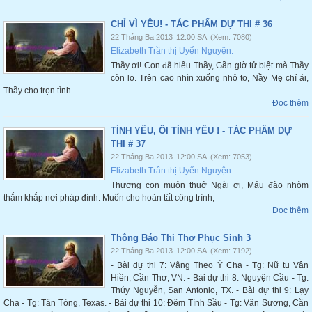
CHỈ VÌ YÊU! - TÁC PHẨM DỰ THI # 36
22 Tháng Ba 2013
12:00 SA
(Xem: 7080)
Elizabeth Trần thị Uyển Nguyện.
Thầy ơi! Con đã hiểu Thầy, Gần giờ tử biệt mà Thầy
còn lo. Trên cao nhìn xuống nhỏ to, Nầy Mẹ chí ái,
Thầy cho trọn tình.
Đọc thêm
TÌNH YÊU, ÔI TÌNH YÊU ! - TÁC PHẨM DỰ
THI # 37
22 Tháng Ba 2013
12:00 SA
(Xem: 7053)
Elizabeth Trần thị Uyển Nguyện.
Thương con muôn thuở Ngài ơi, Máu đào nhộm
thắm khắp nơi pháp đình. Muốn cho hoàn tất công trình,
Đọc thêm
Thông Báo Thi Thơ Phục Sinh 3
22 Tháng Ba 2013
12:00 SA
(Xem: 7192)
- Bài dự thi 7: Vâng Theo Ý Cha - Tg: Nữ tu Vân
Hiền, Cần Thơ, VN. - Bài dự thi 8: Nguyện Cầu - Tg:
Thúy Nguyễn, San Antonio, TX. - Bài dự thi 9: Lạy
Cha - Tg: Tân Tòng, Texas. - Bài dự thi 10: Đêm Tình Sầu - Tg: Vân Sương, Cần