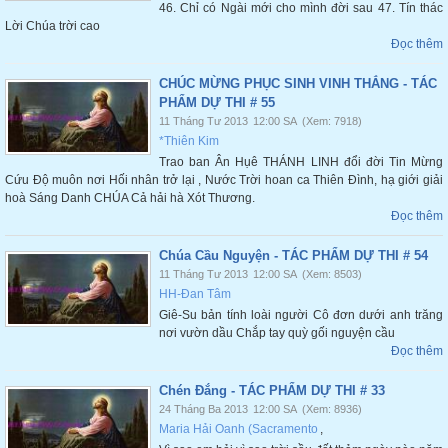
46. Chỉ có Ngài mới cho mình đời sau 47. Tín thác
Lời Chúa trời cao
Đọc thêm
CHÚC MỪNG PHỤC SINH VINH THẮNG - TÁC
PHẨM DỰ THI # 55
11 Tháng Tư 2013
12:00 SA
(Xem: 7918)
*Thiên Kim
Trao ban Ân Hụê THÁNH LINH đổi đời Tin Mừng
Cứu Độ muôn nơi Hối nhân trở lại , Nước Trời hoan ca Thiên Đình, hạ giới giải
hoà Sáng Danh CHÚA Cả hải hà Xót Thương.
Đọc thêm
Chúa Cầu Nguyện - TÁC PHẨM DỰ THI # 54
11 Tháng Tư 2013
12:00 SA
(Xem: 8503)
HH-Đan Tâm
Giê-Su bản tính loài người Cô đơn dưới anh trăng
nơi vườn dầu Chắp tay quỳ gối nguyện cầu
Đọc thêm
Chén Đắng - TÁC PHẨM DỰ THI # 33
24 Tháng Ba 2013
12:00 SA
(Xem: 8936)
Maria Hải Oanh (Sacramento
,