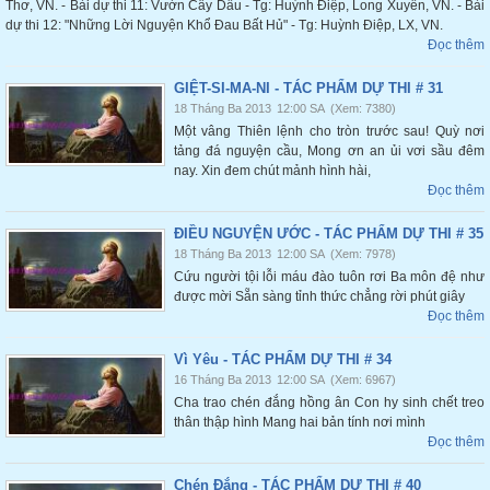
Thơ, VN. - Bài dự thi 11: Vườn Cây Dầu - Tg: Huỳnh Điệp, Long Xuyên, VN. - Bài
dự thi 12: "Những Lời Nguyện Khổ Đau Bất Hủ" - Tg: Huỳnh Điệp, LX, VN.
Đọc thêm
GIỆT-SI-MA-NI - TÁC PHẨM DỰ THI # 31
18 Tháng Ba 2013
12:00 SA
(Xem: 7380)
Một vâng Thiên lệnh cho tròn trước sau! Quỳ nơi
tảng đá nguyện cầu, Mong ơn an ủi vơi sầu đêm
nay. Xin đem chút mảnh hình hài,
Đọc thêm
ĐIỀU NGUYỆN ƯỚC - TÁC PHẨM DỰ THI # 35
18 Tháng Ba 2013
12:00 SA
(Xem: 7978)
Cứu người tội lỗi máu đào tuôn rơi Ba môn đệ như
được mời Sẵn sàng tỉnh thức chẳng rời phút giây
Đọc thêm
Vì Yêu - TÁC PHẨM DỰ THI # 34
16 Tháng Ba 2013
12:00 SA
(Xem: 6967)
Cha trao chén đắng hồng ân Con hy sinh chết treo
thân thập hình Mang hai bản tính nơi mình
Đọc thêm
Chén Đắng - TÁC PHẨM DỰ THI # 40