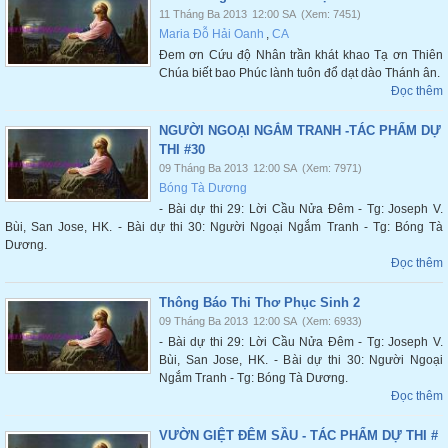
11 Tháng Ba 2013
12:00 SA
(Xem: 7451)
Maria Đỗ Hải Oanh
,
CA
Đem ơn Cứu độ Nhân trần khát khao Tạ ơn Thiên
Chúa biết bao Phúc lành tuôn đổ dạt dào Thánh ân.
Đọc thêm
NGƯỜI NGOẠI NGẮM TRANH -TÁC PHẨM DỰ
THI #30
09 Tháng Ba 2013
12:00 SA
(Xem: 7971)
Bóng Tà Dương
- Bài dự thi 29: Lời Cầu Nửa Đêm - Tg: Joseph V.
Bùi, San Jose, HK. - Bài dự thi 30: Người Ngoại Ngắm Tranh - Tg: Bóng Tà
Dương.
Đọc thêm
Thông Báo Thi Thơ Phục Sinh 2
09 Tháng Ba 2013
12:00 SA
(Xem: 6933)
- Bài dự thi 29: Lời Cầu Nửa Đêm - Tg: Joseph V.
Bùi, San Jose, HK. - Bài dự thi 30: Người Ngoại
Ngắm Tranh - Tg: Bóng Tà Dương.
Đọc thêm
VƯỜN GIỆT ĐÊM SẦU - TÁC PHẨM DỰ THI #