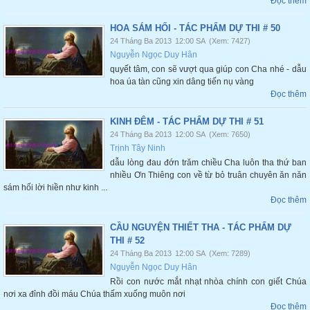
Đọc thêm
HOA SÁM HỐI - TÁC PHẨM DỰ THI # 50
24 Tháng Ba 2013
12:00 SA
(Xem: 7427)
Nguyễn Ngọc Duy Hân
quyết tâm, con sẽ vượt qua giúp con Cha nhé - dẫu
hoa úa tàn cũng xin dâng tiến nụ vàng
Đọc thêm
KINH ĐÊM - TÁC PHẨM DỰ THI # 51
24 Tháng Ba 2013
12:00 SA
(Xem: 7650)
Trịnh Tây Ninh
dẫu lòng đau đớn trăm chiều Cha luôn tha thứ ban
nhiều Ơn Thiêng con về từ bỏ truân chuyên ăn năn
sám hối lời hiền như kinh ...
Đọc thêm
CẦU NGUYỆN THIẾT THA - TÁC PHẨM DỰ
THI # 52
24 Tháng Ba 2013
12:00 SA
(Xem: 7289)
Nguyễn Ngọc Duy Hân
Rồi con nước mắt nhạt nhòa chính con giết Chúa
nơi xa đỉnh đồi máu Chúa thấm xuống muôn nơi
Đọc thêm