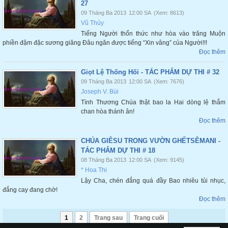
27
09 Tháng Ba 2013
12:00 SA
(Xem: 8613)
Vũ Thủy
Tiếng Người thổn thức như hòa vào trăng Muộn
phiền đậm đặc sương giăng Đâu ngăn được tiếng “Xin vâng” của Người!!!
Đọc thêm
Giọt Lệ Thống Hối - TÁC PHẨM DỰ THI # 32
09 Tháng Ba 2013
12:00 SA
(Xem: 7676)
Joseph V. Bùi
Tình Thương Chúa thật bao la Hai dòng lệ thắm
chan hòa thánh ân!
Đọc thêm
CHÚA GIÊSU TRONG VƯỜN GHẾTSÊMANI -
TÁC PHẨM DỰ THI # 18
08 Tháng Ba 2013
12:00 SA
(Xem: 9145)
* Hoa Thi
Lậy Cha, chén đắng quá đầy Bao nhiêu tủi nhục,
đắng cay đang chờ!
Đọc thêm
1
2
Trang sau
Trang cuối