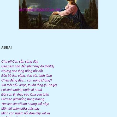
ABBA!
Cha ơi! Con sẵn sàng đây
Bao năm chờ đến phút này đó thôi![1]
Nhưng sao lòng bỗng bồi hồi
Bốn bề tịch vắng, đơn côi, lạnh lùng
Chén đắng đầy… con uống không?
Xin thôi nếu được, thuận lòng-ý Cha![2]
Lời kinh buông ngấn lệ nhoà
Đời con tín thác vào Cha vẹn toàn
Giờ sao giờ luống bàng hoàng
Tim sao tim vỡ tan hoang thể này!
Môn đồ chìm giữa giấc say
Mình con ngậm nỗi đoạ đày xót xa