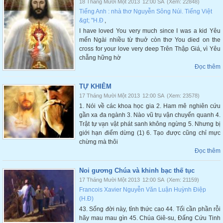
18 Tháng Mười Một 2013
12:00 SA
(Xem: 22848)
Tiếng Anh : nhà thơ Nguyễn Sông Núi. Tiếng Việt
&gt; "H.Đ
,
I have loved You very much since I was a kid Yêu
mến Ngài nhiều từ thuở còn thơ You died on the
cross for your love very deep Trên Thập Giá, vì Yêu
chẵng hững hờ
Đọc thêm
TỰ KHIÊM
17 Tháng Mười Một 2013
12:00 SA
(Xem: 23578)
1. Nói về các khoa học gia 2. Ham mê nghiên cứu
gần xa đa ngành 3. Nào vũ trụ vận chuyển quanh 4.
Trật tự vạ̣n vật phát sanh không ngừng 5. Nhưng bị
giới hạn điểm dừng (1) 6. Tạo được cũng chỉ mực
chừng mà thôi
Đọc thêm
Noi gương Chúa và khinh bạc thế tục
17 Tháng Mười Một 2013
12:00 SA
(Xem: 21159)
Francois Xavier Nguyễn Văn Luận Huỳnh Điệp
(H.Đ)
43. Sống đời này, tỉnh thức cao 44. Tối cần phần rỗi
hãy mau mau gìn 45. Chúa Giê-su, Đấng Cứu Tinh