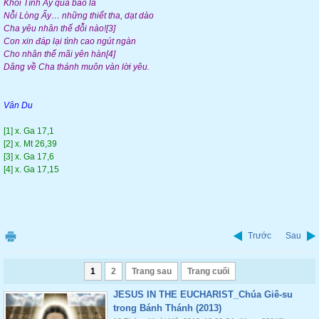
Khối Tình Ấy quá bao la
Nỗi Lòng Ấy… những thiết tha, dạt dào
Cha yêu nhân thế đỗi nào![3]
Con xin đáp lại tình cao ngút ngàn
Cho nhân thế mãi yên hàn[4]
Dâng về Cha thánh muôn vàn lời yêu.
Vân Du
[1] x. Ga 17,1
[2] x. Mt 26,39
[3] x. Ga 17,6
[4] x. Ga 17,15
Trước
Sau
1
2
Trang sau
Trang cuối
JESUS IN THE EUCHARIST_Chúa Giê-su
trong Bánh Thánh (2013)