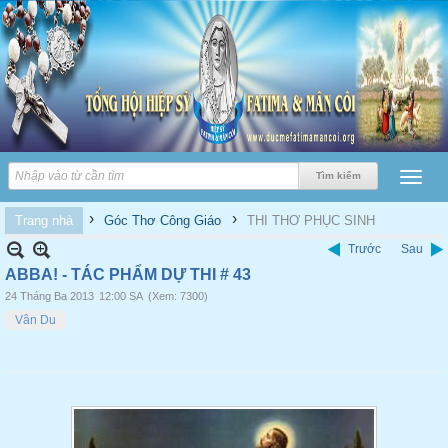
›
›
Trang nhà
Góc Thơ Công Giáo
THI THƠ PHỤC SINH
Trước
Sau
ABBA! - TÁC PHẨM DỰ THI # 43
24 Tháng Ba 2013
12:00 SA
(Xem: 7300)
Vân Du