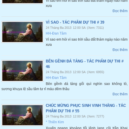
Vì sao em hỏi vì sao trời sầu đất thảm ngày nào năm
xưa
Đọc thêm
VÌ SAO - TÁC PHẨM DỰ THI # 39
24 Tháng Ba 2013
12:00 SA
(Xem: 7311)
HH-Đan Tâm
Vì sao em hỏi vì sao trời sầu đất thảm ngày nào năm
xưa
Đọc thêm
BÊN GỀNH ĐÁ TẢNG - TÁC PHẨM DỰ THI #
46
24 Tháng Ba 2013
12:00 SA
(Xem: 6955)
HH-Đan Tâm
Bên gềnh đá tảng gối quì nghìn sao không tỏ,
sương khuya lệ sầu tâm tư rỉ máu đêm thâu
Đọc thêm
CHÚC MỪNG PHỤC SINH VINH THẮNG - TÁC
PHẨM DỰ THI # 55
24 Tháng Ba 2013
12:00 SA
(Xem: 7277)
* Thiên Kim
Xuyên ngang khoảng tối lênh lang cõi trần Khai