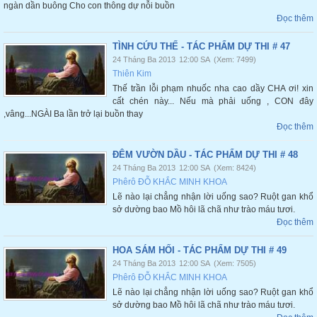
ngàn dần buông Cho con thông dự nỗi buồn
Đọc thêm
TÌNH CỨU THẾ - TÁC PHẨM DỰ THI # 47
24 Tháng Ba 2013
12:00 SA
(Xem: 7499)
Thiên Kim
Thế trần lỗi phạm nhuốc nha cao dầy CHA ơi! xin
cất chén này... Nếu mà phải uống , CON đây
,vâng...NGÀI Ba lần trở lại buồn thay
Đọc thêm
ĐÊM VƯỜN DẦU - TÁC PHẨM DỰ THI # 48
24 Tháng Ba 2013
12:00 SA
(Xem: 8424)
Phêrô ĐỖ KHẮC MINH KHOA
Lẽ nào lại chẳng nhận lời uống sao? Ruột gan khổ
sở dường bao Mồ hôi lã chã như trào máu tươi.
Đọc thêm
HOA SÁM HỐI - TÁC PHẨM DỰ THI # 49
24 Tháng Ba 2013
12:00 SA
(Xem: 7505)
Phêrô ĐỖ KHẮC MINH KHOA
Lẽ nào lại chẳng nhận lời uống sao? Ruột gan khổ
sở dường bao Mồ hôi lã chã như trào máu tươi.