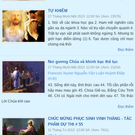
TỰ KHIÊM
17 Tháng Mười Một 2013
12:00 SA
(Xem: 23576)
1. Nói về các khoa học gia 2. Ham mê nghiên cứu
gần xa đa ngành 3. Nào vũ trụ vận chuyển quanh 4.
Trật tự vạ̣n vật phát sanh không ngừng 5. Nhưng bị
giới hạn điểm dừng (1) 6. Tạo được cũng chỉ mực
chừng mà thôi
Đọc thêm
Noi gương Chúa và khinh bạc thế tục
17 Tháng Mười Một 2013
12:00 SA
(Xem: 21154)
Francois Xavier Nguyễn Văn Luận Huỳnh Điệp
(H.Đ)
43. Sống đời này, tỉnh thức cao 44. Tối cần phần rỗi
hãy mau mau gìn 45. Chúa Giê-su, Đấng Cứu Tinh
46. Chỉ có Ngài mới cho mình đời sau 47. Tín thác
Lời Chúa trời cao
Đọc thêm
CHÚC MỪNG PHỤC SINH VINH THẮNG - TÁC
PHẨM DỰ THI # 55
11 Tháng Tư 2013
12:00 SA
(Xem: 7911)