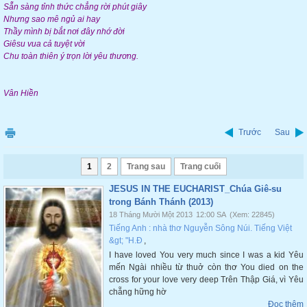
Sẵn sàng tỉnh thức chẳng rời phút giây
Nhưng sao mê ngủ ai hay
Thầy mình bị bắt nơi đây nhớ đời
Giêsu vua cả tuyệt vời
Chu toàn thiên ý trọn lời yêu thương.
Vân Hiền
Trước
Sau
1
2
Trang sau
Trang cuối
JESUS IN THE EUCHARIST_Chúa Giê-su
trong Bánh Thánh (2013)
18 Tháng Mười Một 2013
12:00 SA
(Xem: 22845)
Tiếng Anh : nhà thơ Nguyễn Sông Núi. Tiếng Việt
&gt; "H.Đ
,
I have loved You very much since I was a kid Yêu
mến Ngài nhiều từ thuở còn thơ You died on the
cross for your love very deep Trên Thập Giá, vì Yêu
chẵng hững hờ
Đọc thêm