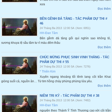
xưa
Đọc thêm
BÊN GỀNH ĐÁ TẢNG - TÁC PHẨM DỰ THI #
46
24 Tháng Ba 2013
12:00 SA
(Xem: 6951)
HH-Đan Tâm
Bên gềnh đá tảng gối quì nghìn sao không tỏ,
sương khuya lệ sầu tâm tư rỉ máu đêm thâu
Đọc thêm
CHÚC MỪNG PHỤC SINH VINH THẮNG - TÁC
PHẨM DỰ THI # 55
24 Tháng Ba 2013
12:00 SA
(Xem: 7276)
* Thiên Kim
Xuyên ngang khoảng tối lênh lang cõi trần Khai
giòng suối cả, nguồn ân… Từ tim hồng cháy phừng phừng lửa yêu.
Đọc thêm
NIỀM TRI KỶ - TÁC PHẨM DỰ THI # 38
24 Tháng Ba 2013
12:00 SA
(Xem: 7482)
HH-Đan Tâm
nguyện theo Thánh Ý Tình Thương cao vời cõi trần