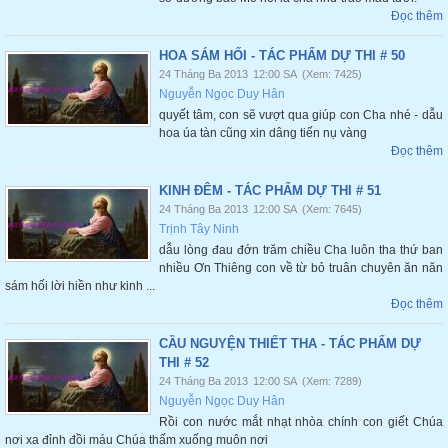
Đọc thêm
HOA SÁM HỐI - TÁC PHẨM DỰ THI # 50
24 Tháng Ba 2013
12:00 SA
(Xem: 7425)
Nguyễn Ngọc Duy Hân
quyết tâm, con sẽ vượt qua giúp con Cha nhé - dẫu
hoa úa tàn cũng xin dâng tiến nụ vàng
Đọc thêm
KINH ĐÊM - TÁC PHẨM DỰ THI # 51
24 Tháng Ba 2013
12:00 SA
(Xem: 7645)
Trịnh Tây Ninh
dẫu lòng đau đớn trăm chiều Cha luôn tha thứ ban
nhiều Ơn Thiêng con về từ bỏ truân chuyên ăn năn
sám hối lời hiền như kinh ...
Đọc thêm
CẦU NGUYỆN THIẾT THA - TÁC PHẨM DỰ
THI # 52
24 Tháng Ba 2013
12:00 SA
(Xem: 7289)
Nguyễn Ngọc Duy Hân
Rồi con nước mắt nhạt nhòa chính con giết Chúa
nơi xa đỉnh đồi máu Chúa thấm xuống muôn nơi