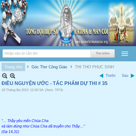
›
›
Trang nhà
Góc Thơ Công Giáo
THI THƠ PHỤC SINH
Trước
Sau
ĐIỀU NGUYỆN ƯỚC - TÁC PHẨM DỰ THI # 35
18 Tháng Ba 2013
12:00 SA
(Xem: 7974)
“… Thầy yêu mến Chúa Cha
và làm đúng như Chúa Cha đã truyền cho Thầy…”
(Ga 14,31)