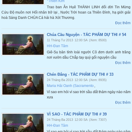
*Thiên Kim
Trao ban Ân Hụê THÁNH LINH đổi đời Tin Mừng
Cứu Độ muôn nơi Hối nhân trở lại , Nước Trời hoan ca Thiên Đình, hạ giới giải
hoà Sáng Danh CHÚA Cả hải hà Xót Thương.
Đọc thêm
Chúa Cầu Nguyện - TÁC PHẨM DỰ THI # 54
11 Tháng Tư 2013
12:00 SA
(Xem: 8500)
HH-Đan Tâm
Giê-Su bản tính loài người Cô đơn dưới anh trăng
nơi vườn dầu Chắp tay quỳ gối nguyện cầu
Đọc thêm
Chén Đắng - TÁC PHẨM DỰ THI # 33
24 Tháng Ba 2013
12:00 SA
(Xem: 8935)
Maria Hải Oanh (Sacramento
,
Vì sao em hỏi vì sao trời sầu đất thảm ngày nào năm
xưa
Đọc thêm
VÌ SAO - TÁC PHẨM DỰ THI # 39
24 Tháng Ba 2013
12:00 SA
(Xem: 7307)
HH-Đan Tâm
Vì sao em hỏi vì sao trời sầu đất thảm ngày nào năm