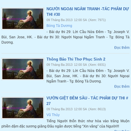
NGƯỜI NGOẠI NGẮM TRANH -TÁC PHẨM DỰ
THI #30
09 Tháng Ba 2013
12:00 SA
(Xem: 7971)
Bóng Tà Dương
- Bài dự thi 29: Lời Cầu Nửa Đêm - Tg: Joseph V.
Bùi, San Jose, HK. - Bài dự thi 30: Người Ngoại Ngắm Tranh - Tg: Bóng Tà
Dương.
Đọc thêm
Thông Báo Thi Thơ Phục Sinh 2
09 Tháng Ba 2013
12:00 SA
(Xem: 6931)
- Bài dự thi 29: Lời Cầu Nửa Đêm - Tg: Joseph V.
Bùi, San Jose, HK. - Bài dự thi 30: Người Ngoại
Ngắm Tranh - Tg: Bóng Tà Dương.
Đọc thêm
VƯỜN GIỆT ĐÊM SẦU - TÁC PHẨM DỰ THI #
27
09 Tháng Ba 2013
12:00 SA
(Xem: 8613)
Vũ Thủy
Tiếng Người thổn thức như hòa vào trăng Muộn
phiền đậm đặc sương giăng Đâu ngăn được tiếng “Xin vâng” của Người!!!