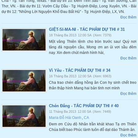
Cha - Tg: Tân Tòng, Texas. - Bài dự thi 10: Đêm Tình Sầu - Tg: Vân Sương, Cần
Thơ, VN. - Bài dự thi 11: Vườn Cây Dầu - Tg: Huỳnh Điệp, Long Xuyên, VN. - Bài
dự thi 12: "Những Lời Nguyện Khổ Đau Bất Hủ" - Tg: Huỳnh Điệp, LX, VN.
Đọc thêm
GIỆT-SI-MA-NI - TÁC PHẨM DỰ THI # 31
18 Tháng Ba 2013
12:00 SA
(Xem: 7379)
Một vâng Thiên lệnh cho tròn trước sau! Quỳ nơi
tảng đá nguyện cầu, Mong ơn an ủi vơi sầu đêm
nay. Xin đem chút mảnh hình hài,
Đọc thêm
Vì Yêu - TÁC PHẨM DỰ THI # 34
16 Tháng Ba 2013
12:00 SA
(Xem: 6963)
Cha trao chén đắng hồng ân Con hy sinh chết treo
thân thập hình Mang hai bản tính nơi mình
Đọc thêm
Chén Đắng - TÁC PHẨM DỰ THI # 40
11 Tháng Ba 2013
12:00 SA
(Xem: 7449)
Maria Đỗ Hải Oanh
,
CA
Đem ơn Cứu độ Nhân trần khát khao Tạ ơn Thiên
Chúa biết bao Phúc lành tuôn đổ dạt dào Thánh ân.
Đọc thêm