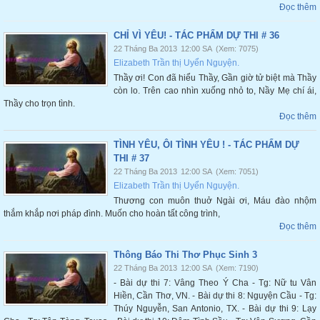
Đọc thêm
CHỈ VÌ YÊU! - TÁC PHẨM DỰ THI # 36
22 Tháng Ba 2013
12:00 SA
(Xem: 7075)
Elizabeth Trần thị Uyển Nguyện.
Thầy ơi! Con đã hiểu Thầy, Gần giờ tử biệt mà Thầy
còn lo. Trên cao nhìn xuống nhỏ to, Nầy Mẹ chí ái,
Thầy cho trọn tình.
Đọc thêm
TÌNH YÊU, ÔI TÌNH YÊU ! - TÁC PHẨM DỰ
THI # 37
22 Tháng Ba 2013
12:00 SA
(Xem: 7051)
Elizabeth Trần thị Uyển Nguyện.
Thương con muôn thuở Ngài ơi, Máu đào nhộm
thắm khắp nơi pháp đình. Muốn cho hoàn tất công trình,
Đọc thêm
Thông Báo Thi Thơ Phục Sinh 3
22 Tháng Ba 2013
12:00 SA
(Xem: 7190)
- Bài dự thi 7: Vâng Theo Ý Cha - Tg: Nữ tu Vân
Hiền, Cần Thơ, VN. - Bài dự thi 8: Nguyện Cầu - Tg:
Thúy Nguyễn, San Antonio, TX. - Bài dự thi 9: Lạy