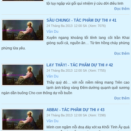
tội lụy ngập vùi gối quì nhiệm ý cứu đời điêu linh
Đọc thêm
SẦU CHUNG! - TÁC PHẨM DỰ THI # 41
24 Tháng Ba 2013
12:00 SA
(Xem: 7076)
Vân Du
Xuyên ngang khoảng tối lênh lang cõi trần Khai
giòng suối cả, nguồn ân… Từ tim hồng cháy phừng
phừng lửa yêu.
Đọc thêm
LẠY THẦY! - TÁC PHẨM DỰ THI # 42
24 Tháng Ba 2013
12:00 SA
(Xem: 7755)
Vân Du
Thầy quỳ đó… với nỗi niềm riêng mang Trên cao
lạnh ánh trăng vàng Đêm dường quạnh quẽ sương
ngàn dần buông Cho con thông dự nỗi buồn
Đọc thêm
ABBA! - TÁC PHẨM DỰ THI # 43
24 Tháng Ba 2013
12:00 SA
(Xem: 7298)
Vân Du
Mình con ngậm nỗi đoạ đày xót xa Khối Tình Ấy quá