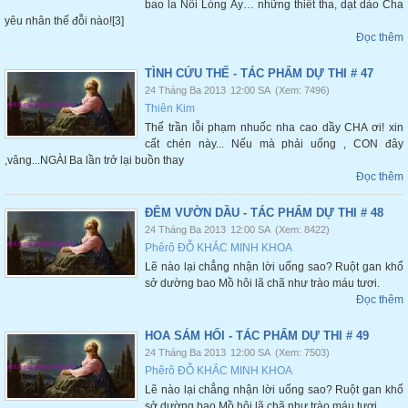
bao la Nỗi Lòng Ấy… những thiết tha, dạt dào Cha
yêu nhân thế đỗi nào![3]
Đọc thêm
TÌNH CỨU THẾ - TÁC PHẨM DỰ THI # 47
24 Tháng Ba 2013
12:00 SA
(Xem: 7496)
Thiên Kim
Thế trần lỗi phạm nhuốc nha cao dầy CHA ơi! xin
cất chén này... Nếu mà phải uống , CON đây
,vâng...NGÀI Ba lần trở lại buồn thay
Đọc thêm
ĐÊM VƯỜN DẦU - TÁC PHẨM DỰ THI # 48
24 Tháng Ba 2013
12:00 SA
(Xem: 8422)
Phêrô ĐỖ KHẮC MINH KHOA
Lẽ nào lại chẳng nhận lời uống sao? Ruột gan khổ
sở dường bao Mồ hôi lã chã như trào máu tươi.
Đọc thêm
HOA SÁM HỐI - TÁC PHẨM DỰ THI # 49
24 Tháng Ba 2013
12:00 SA
(Xem: 7503)
Phêrô ĐỖ KHẮC MINH KHOA
Lẽ nào lại chẳng nhận lời uống sao? Ruột gan khổ
sở dường bao Mồ hôi lã chã như trào máu tươi.