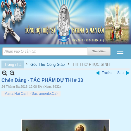
›
›
Trang nhà
Góc Thơ Công Giáo
THI THƠ PHỤC SINH
Trước
Sau
Chén Đắng - TÁC PHẨM DỰ THI # 33
24 Tháng Ba 2013
12:00 SA
(Xem: 8932)
Maria Hải Oanh (Sacramento,Ca)