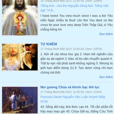
18 Tháng Mười Một 2013
12:00 SA
(Xem: 22844)
Tiếng Anh : nhà thơ Nguyễn Sông Núi. Tiếng Việt
&gt; "H.Đ
,
I have loved You very much since I was a kid Yêu
mến Ngài nhiều từ thuở còn thơ You died on the
cross for your love very deep Trên Thập Giá, vì Yêu
chẵng hững hờ
Đọc thêm
TỰ KHIÊM
17 Tháng Mười Một 2013
12:00 SA
(Xem: 23576)
1. Nói về các khoa học gia 2. Ham mê nghiên cứu
gần xa đa ngành 3. Nào vũ trụ vận chuyển quanh 4.
Trật tự vạ̣n vật phát sanh không ngừng 5. Nhưng bị
giới hạn điểm dừng (1) 6. Tạo được cũng chỉ mực
chừng mà thôi
Đọc thêm
Noi gương Chúa và khinh bạc thế tục
17 Tháng Mười Một 2013
12:00 SA
(Xem: 21154)
Francois Xavier Nguyễn Văn Luận Huỳnh Điệp
(H.Đ)
43. Sống đời này, tỉnh thức cao 44. Tối cần phần rỗi
hãy mau mau gìn 45. Chúa Giê-su, Đấng Cứu Tinh