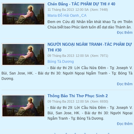
Chén Đắng - TÁC PHẨM DỰ THI # 40
11 Tháng Ba 2013
12:00 SA
(Xem: 7448)
Maria Đỗ Hải Oanh
,
CA
Đem ơn Cứu độ Nhân trần khát khao Tạ ơn Thiên
Chúa biết bao Phúc lành tuôn đổ dạt dào Thánh ân.
Đọc thêm
NGƯỜI NGOẠI NGẮM TRANH -TÁC PHẨM DỰ
THI #30
09 Tháng Ba 2013
12:00 SA
(Xem: 7971)
Bóng Tà Dương
- Bài dự thi 29: Lời Cầu Nửa Đêm - Tg: Joseph V.
Bùi, San Jose, HK. - Bài dự thi 30: Người Ngoại Ngắm Tranh - Tg: Bóng Tà
Dương.
Đọc thêm
Thông Báo Thi Thơ Phục Sinh 2
09 Tháng Ba 2013
12:00 SA
(Xem: 6930)
- Bài dự thi 29: Lời Cầu Nửa Đêm - Tg: Joseph V.
Bùi, San Jose, HK. - Bài dự thi 30: Người Ngoại
Ngắm Tranh - Tg: Bóng Tà Dương.
Đọc thêm