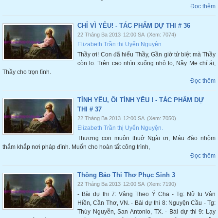
Đọc thêm
CHỈ VÌ YÊU! - TÁC PHẨM DỰ THI # 36
22 Tháng Ba 2013
12:00 SA
(Xem: 7074)
Elizabeth Trần thị Uyển Nguyện.
Thầy ơi! Con đã hiểu Thầy, Gần giờ tử biệt mà Thầy
còn lo. Trên cao nhìn xuống nhỏ to, Nầy Mẹ chí ái,
Thầy cho trọn tình.
Đọc thêm
TÌNH YÊU, ÔI TÌNH YÊU ! - TÁC PHẨM DỰ
THI # 37
22 Tháng Ba 2013
12:00 SA
(Xem: 7050)
Elizabeth Trần thị Uyển Nguyện.
Thương con muôn thuở Ngài ơi, Máu đào nhộm
thắm khắp nơi pháp đình. Muốn cho hoàn tất công trình,
Đọc thêm
Thông Báo Thi Thơ Phục Sinh 3
22 Tháng Ba 2013
12:00 SA
(Xem: 7190)
- Bài dự thi 7: Vâng Theo Ý Cha - Tg: Nữ tu Vân
Hiền, Cần Thơ, VN. - Bài dự thi 8: Nguyện Cầu - Tg:
Thúy Nguyễn, San Antonio, TX. - Bài dự thi 9: Lạy