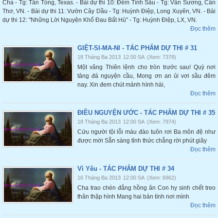
Cha - Tg: Tân Tòng, Texas. - Bài dự thi 10: Đêm Tình Sầu - Tg: Vân Sương, Cần
Thơ, VN. - Bài dự thi 11: Vườn Cây Dầu - Tg: Huỳnh Điệp, Long Xuyên, VN. - Bài
dự thi 12: "Những Lời Nguyện Khổ Đau Bất Hủ" - Tg: Huỳnh Điệp, LX, VN.
Đọc thêm
GIỆT-SI-MA-NI - TÁC PHẨM DỰ THI # 31
18 Tháng Ba 2013
12:00 SA
(Xem: 7378)
Một vâng Thiên lệnh cho tròn trước sau! Quỳ nơi
tảng đá nguyện cầu, Mong ơn an ủi vơi sầu đêm
nay. Xin đem chút mảnh hình hài,
Đọc thêm
ĐIỀU NGUYỆN ƯỚC - TÁC PHẨM DỰ THI # 35
18 Tháng Ba 2013
12:00 SA
(Xem: 7974)
Cứu người tội lỗi máu đào tuôn rơi Ba môn đệ như
được mời Sẵn sàng tỉnh thức chẳng rời phút giây
Đọc thêm
Vì Yêu - TÁC PHẨM DỰ THI # 34
16 Tháng Ba 2013
12:00 SA
(Xem: 6962)
Cha trao chén đắng hồng ân Con hy sinh chết treo
thân thập hình Mang hai bản tính nơi mình
Đọc thêm