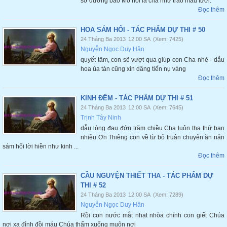
sở dường bao Mồ hôi lã chã như trào máu tươi.
Đọc thêm
HOA SÁM HỐI - TÁC PHẨM DỰ THI # 50
24 Tháng Ba 2013
12:00 SA
(Xem: 7425)
Nguyễn Ngọc Duy Hân
quyết tâm, con sẽ vượt qua giúp con Cha nhé - dẫu
hoa úa tàn cũng xin dâng tiến nụ vàng
Đọc thêm
KINH ĐÊM - TÁC PHẨM DỰ THI # 51
24 Tháng Ba 2013
12:00 SA
(Xem: 7645)
Trịnh Tây Ninh
dẫu lòng đau đớn trăm chiều Cha luôn tha thứ ban
nhiều Ơn Thiêng con về từ bỏ truân chuyên ăn năn
sám hối lời hiền như kinh ...
Đọc thêm
CẦU NGUYỆN THIẾT THA - TÁC PHẨM DỰ
THI # 52
24 Tháng Ba 2013
12:00 SA
(Xem: 7289)
Nguyễn Ngọc Duy Hân
Rồi con nước mắt nhạt nhòa chính con giết Chúa
nơi xa đỉnh đồi máu Chúa thấm xuống muôn nơi