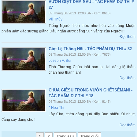
VƯỜN GIỆT ĐÊM SẦU - TÁC PHẨM DỰ THI #
27
09 Tháng Ba 2013
12:00 SA
(Xem: 8613)
Vũ Thủy
Tiếng Người thổn thức như hòa vào trăng Muộn
phiền đậm đặc sương giăng Đâu ngăn được tiếng “Xin vâng” của Người!!!
Đọc thêm
Giọt Lệ Thống Hối - TÁC PHẨM DỰ THI # 32
09 Tháng Ba 2013
12:00 SA
(Xem: 7676)
Joseph V. Bùi
Tình Thương Chúa thật bao la Hai dòng lệ thắm
chan hòa thánh ân!
Đọc thêm
CHÚA GIÊSU TRONG VƯỜN GHẾTSÊMANI -
TÁC PHẨM DỰ THI # 18
08 Tháng Ba 2013
12:00 SA
(Xem: 9143)
* Hoa Thi
Lậy Cha, chén đắng quá đầy Bao nhiêu tủi nhục,
đắng cay đang chờ!
Đọc thêm
1
2
Trang sau
Trang cuối