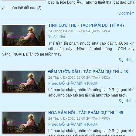
bao la Nỗi Lòng Ấy… những thiết tha, dạt dào Cha
yêu nhân thế đỗi nào![3]
Đọc thêm
TÌNH CỨU THẾ - TÁC PHẨM DỰ THI # 47
24 Tháng Ba 2013
12:00 SA
(Xem: 7493)
Thiên Kim
Thế trần lỗi phạm nhuốc nha cao dầy CHA ơi! xin
cất chén này... Nếu mà phải uống , CON đây
,vâng...NGÀI Ba lần trở lại buồn thay
Đọc thêm
ĐÊM VƯỜN DẦU - TÁC PHẨM DỰ THI # 48
24 Tháng Ba 2013
12:00 SA
(Xem: 8422)
Phêrô ĐỖ KHẮC MINH KHOA
Lẽ nào lại chẳng nhận lời uống sao? Ruột gan khổ
sở dường bao Mồ hôi lã chã như trào máu tươi.
Đọc thêm
HOA SÁM HỐI - TÁC PHẨM DỰ THI # 49
24 Tháng Ba 2013
12:00 SA
(Xem: 7503)
Phêrô ĐỖ KHẮC MINH KHOA
Lẽ nào lại chẳng nhận lời uống sao? Ruột gan khổ