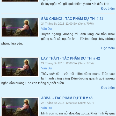
tội lụy ngập vùi gối quì nhiệm ý cứu đời điêu linh
Đọc thêm
SẦU CHUNG! - TÁC PHẨM DỰ THI # 41
24 Tháng Ba 2013
12:00 SA
(Xem: 7076)
Vân Du
Xuyên ngang khoảng tối lênh lang cõi trần Khai
giòng suối cả, nguồn ân… Từ tim hồng cháy phừng
phừng lửa yêu.
Đọc thêm
LẠY THẦY! - TÁC PHẨM DỰ THI # 42
24 Tháng Ba 2013
12:00 SA
(Xem: 7754)
Vân Du
Thầy quỳ đó… với nỗi niềm riêng mang Trên cao
lạnh ánh trăng vàng Đêm dường quạnh quẽ sương
ngàn dần buông Cho con thông dự nỗi buồn
Đọc thêm
ABBA! - TÁC PHẨM DỰ THI # 43
24 Tháng Ba 2013
12:00 SA
(Xem: 7297)
Vân Du
Mình con ngậm nỗi đoạ đày xót xa Khối Tình Ấy quá