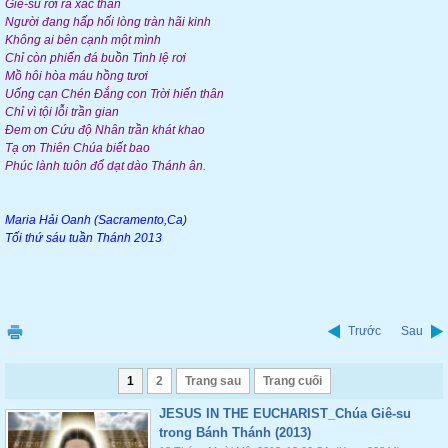
Giê-su rời rã xác thân
Người đang hấp hối lòng tràn hãi kinh
Không ai bên cạnh một mình
Chỉ còn phiến đá buồn Tình lệ rơi
Mồ hôi hòa máu hồng tươi
Uống cạn Chén Đắng con Trời hiến thân
Chỉ vì tội lỗi trần gian
Đem ơn Cứu độ Nhân trần khát khao
Tạ ơn Thiên Chúa biết bao
Phúc lành tuôn đổ dạt dào Thánh ân.
Maria Hải Oanh (Sacramento,Ca)
Tối thứ sáu tuần Thánh 2013
Trước
Sau
1
2
Trang sau
Trang cuối
JESUS IN THE EUCHARIST_Chúa Giê-su
trong Bánh Thánh (2013)