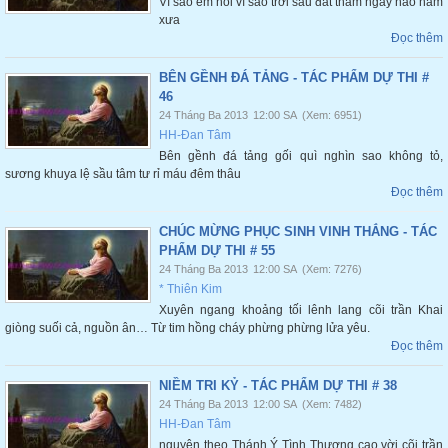
Vì sao em hỏi vì sao trời sầu đất thảm ngày nào năm
xưa
Đọc thêm
BÊN GỀNH ĐÁ TẢNG - TÁC PHẨM DỰ THI #
46
24 Tháng Ba 2013
12:00 SA
(Xem: 6951)
HH-Đan Tâm
Bên gềnh đá tảng gối quì nghìn sao không tỏ,
sương khuya lệ sầu tâm tư rỉ máu đêm thâu
Đọc thêm
CHÚC MỪNG PHỤC SINH VINH THẮNG - TÁC
PHẨM DỰ THI # 55
24 Tháng Ba 2013
12:00 SA
(Xem: 7276)
* Thiên Kim
Xuyên ngang khoảng tối lênh lang cõi trần Khai
giòng suối cả, nguồn ân… Từ tim hồng cháy phừng phừng lửa yêu.
Đọc thêm
NIỀM TRI KỶ - TÁC PHẨM DỰ THI # 38
24 Tháng Ba 2013
12:00 SA
(Xem: 7482)
HH-Đan Tâm
nguyện theo Thánh Ý Tình Thương cao vời cõi trần