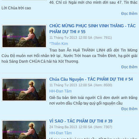
46. Chỉ có Ngài mới cho mình đời sau 47. Tín thác
Lời Chúa trời cao
Đọc thêm
CHÚC MỪNG PHỤC SINH VINH THẮNG - TÁC
PHẨM DỰ THI # 55
11 Tháng Tư 2013
12:00 SA
(Xem: 7911)
*Thiên Kim
Trao ban Ân Hụê THÁNH LINH đổi đời Tin Mừng
Cứu Độ muôn nơi Hối nhân trở lại , Nước Trời hoan ca Thiên Đình, hạ giới giải
hoà Sáng Danh CHÚA Cả hải hà Xót Thương.
Đọc thêm
Chúa Cầu Nguyện - TÁC PHẨM DỰ THI # 54
11 Tháng Tư 2013
12:00 SA
(Xem: 8500)
HH-Đan Tâm
Giê-Su bản tính loài người Cô đơn dưới anh trăng
nơi vườn dầu Chắp tay quỳ gối nguyện cầu
Đọc thêm
VÌ SAO - TÁC PHẨM DỰ THI # 39
24 Tháng Ba 2013
12:00 SA
(Xem: 7307)
HH-Đan Tâm