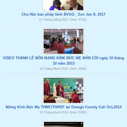
Cha Hân ban phép lành BVGG_ Sun Jan 8, 2017
11 Tháng Giêng 2017
(Xem: 5750)
VIDEO THÁNH LỄ BỔN MẠNG KÍNK ĐỨC MẸ MÂN CÔI ngày 10 tháng
10 năm 2015
19 Tháng Mười 2015
(Xem: 4960)
Mừng Kính Đức Mẹ THMC/THHSF tại Orange County Cali Oct,2014
13 Tháng Mười 2014
(Xem: 5393)