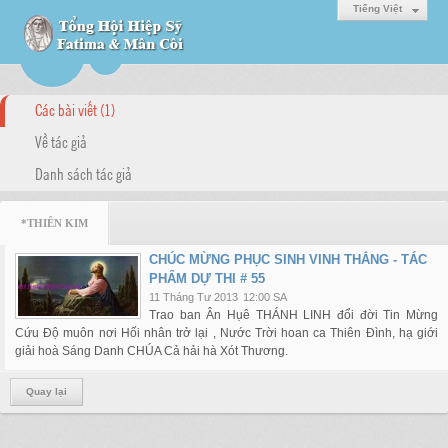
Tiếng Việt
Các bài viết (1)
Về tác giả
Danh sách tác giả
*THIÊN KIM
CHÚC MỪNG PHỤC SINH VINH THẮNG - TÁC
PHẨM DỰ THI # 55
11 Tháng Tư 2013
12:00 SA
Trao ban Ân Hụê THÁNH LINH đổi đời Tin Mừng
Cứu Độ muôn nơi Hối nhân trở lại , Nước Trời hoan ca Thiên Đình, hạ giới
giải hoà Sáng Danh CHÚA Cả hải hà Xót Thương.
Quay lại