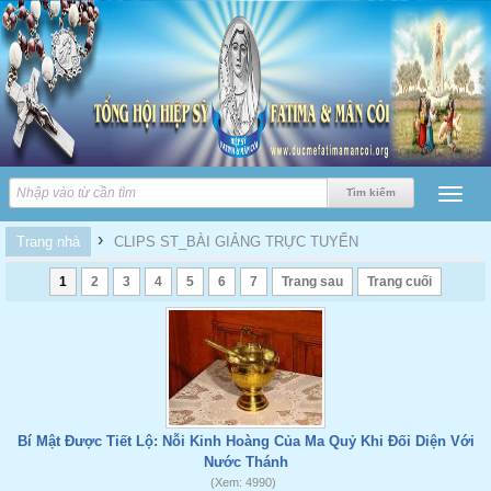
›
Trang nhà
CLIPS ST_BÀI GIẢNG TRỰC TUYẾN
1
2
3
4
5
6
7
Trang sau
Trang cuối
Bí Mật Được Tiết Lộ: Nỗi Kinh Hoàng Của Ma Quỷ Khi Đối Diện Với
Nước Thánh
(Xem: 4990)