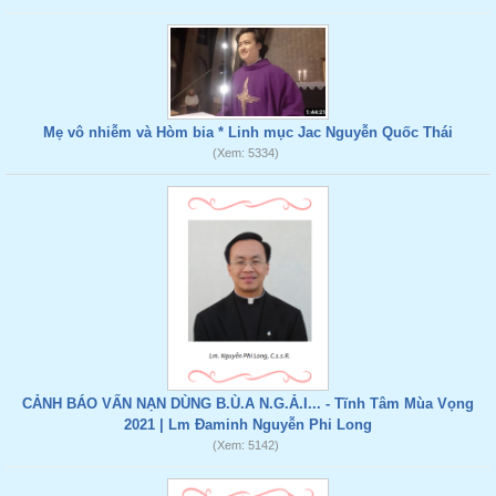
Mẹ vô nhiễm và Hòm bia * Linh mục Jac Nguyễn Quốc Thái
(Xem: 5334)
CẢNH BÁO VẤN NẠN DÙNG B.Ù.A N.G.Ả.I... - Tĩnh Tâm Mùa Vọng
2021 | Lm Đaminh Nguyễn Phi Long
(Xem: 5142)