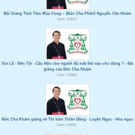
Bài Giảng Tĩnh Tâm Mùa Vọng ~ |Đức Cha Phêrô Nguyễn Văn Khảm
(Xem: 10307)
Xin Lễ - Đền Tội - Cầu Hồn cho người đã mất thế nào cho đúng ? - Bài
giảng của Đức Cha Khảm
(Xem: 12085)
Đức Cha Khảm giảng về Thị kiến Thiên Đàng - Luyện Ngục - Hỏa ngục
(Xem: 11856)