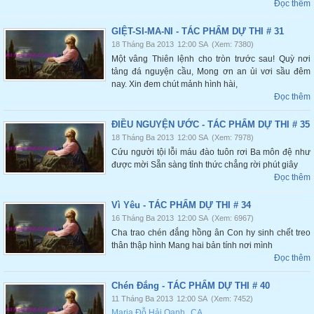
Đọc thêm
GIỆT-SI-MA-NI - TÁC PHẨM DỰ THI # 31
18 Tháng Ba 2013
12:00 SA
(Xem: 7380)
Một vâng Thiên lệnh cho tròn trước sau! Quỳ nơi
tảng đá nguyện cầu, Mong ơn an ủi vơi sầu đêm
nay. Xin đem chút mảnh hình hài,
Đọc thêm
ĐIỀU NGUYỆN ƯỚC - TÁC PHẨM DỰ THI # 35
18 Tháng Ba 2013
12:00 SA
(Xem: 7978)
Cứu người tội lỗi máu đào tuôn rơi Ba môn đệ như
được mời Sẵn sàng tỉnh thức chẳng rời phút giây
Đọc thêm
Vì Yêu - TÁC PHẨM DỰ THI # 34
16 Tháng Ba 2013
12:00 SA
(Xem: 6967)
Cha trao chén đắng hồng ân Con hy sinh chết treo
thân thập hình Mang hai bản tính nơi mình
Đọc thêm
Chén Đắng - TÁC PHẨM DỰ THI # 40
11 Tháng Ba 2013
12:00 SA
(Xem: 7452)
Maria Đỗ Hải Oanh
,
CA