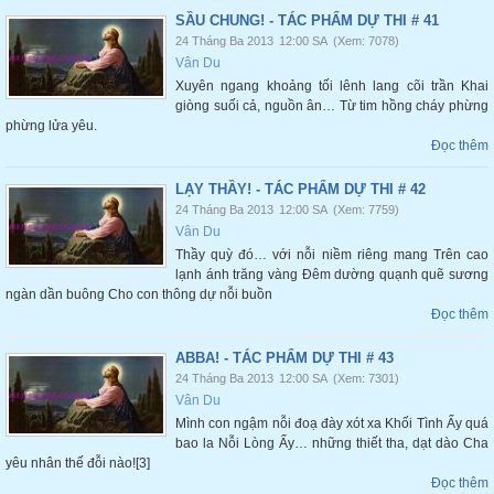
SẦU CHUNG! - TÁC PHẨM DỰ THI # 41
24 Tháng Ba 2013
12:00 SA
(Xem: 7078)
Vân Du
Xuyên ngang khoảng tối lênh lang cõi trần Khai
giòng suối cả, nguồn ân… Từ tim hồng cháy phừng
phừng lửa yêu.
Đọc thêm
LẠY THẦY! - TÁC PHẨM DỰ THI # 42
24 Tháng Ba 2013
12:00 SA
(Xem: 7759)
Vân Du
Thầy quỳ đó… với nỗi niềm riêng mang Trên cao
lạnh ánh trăng vàng Đêm dường quạnh quẽ sương
ngàn dần buông Cho con thông dự nỗi buồn
Đọc thêm
ABBA! - TÁC PHẨM DỰ THI # 43
24 Tháng Ba 2013
12:00 SA
(Xem: 7301)
Vân Du
Mình con ngậm nỗi đoạ đày xót xa Khối Tình Ấy quá
bao la Nỗi Lòng Ấy… những thiết tha, dạt dào Cha
yêu nhân thế đỗi nào![3]
Đọc thêm