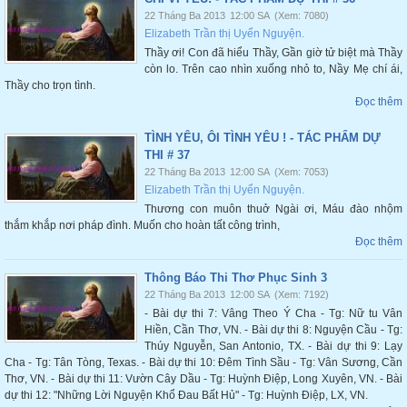
22 Tháng Ba 2013
12:00 SA
(Xem: 7080)
Elizabeth Trần thị Uyển Nguyện.
Thầy ơi! Con đã hiểu Thầy, Gần giờ tử biệt mà Thầy
còn lo. Trên cao nhìn xuống nhỏ to, Nầy Mẹ chí ái,
Thầy cho trọn tình.
Đọc thêm
TÌNH YÊU, ÔI TÌNH YÊU ! - TÁC PHẨM DỰ
THI # 37
22 Tháng Ba 2013
12:00 SA
(Xem: 7053)
Elizabeth Trần thị Uyển Nguyện.
Thương con muôn thuở Ngài ơi, Máu đào nhộm
thắm khắp nơi pháp đình. Muốn cho hoàn tất công trình,
Đọc thêm
Thông Báo Thi Thơ Phục Sinh 3
22 Tháng Ba 2013
12:00 SA
(Xem: 7192)
- Bài dự thi 7: Vâng Theo Ý Cha - Tg: Nữ tu Vân
Hiền, Cần Thơ, VN. - Bài dự thi 8: Nguyện Cầu - Tg:
Thúy Nguyễn, San Antonio, TX. - Bài dự thi 9: Lạy
Cha - Tg: Tân Tòng, Texas. - Bài dự thi 10: Đêm Tình Sầu - Tg: Vân Sương, Cần
Thơ, VN. - Bài dự thi 11: Vườn Cây Dầu - Tg: Huỳnh Điệp, Long Xuyên, VN. - Bài
dự thi 12: "Những Lời Nguyện Khổ Đau Bất Hủ" - Tg: Huỳnh Điệp, LX, VN.