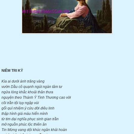
NIỀM TRI KỶ
Kìa ai dưới ánh trăng vàng
vườn Dầu cô quạnh ngút ngàn tâm tư
ngửa lòng khắc khoải thân thưa
nguyện theo Thánh Ý Tình Thương cao vời
cõi trần tội lụy ngập vùi
gối quì nhiệm ý cứu đời điêu linh
thập hình giá máu hiến mình
từ tim đại nghĩa phục sinh gian trần
mở nguồn phúc lộc thiên ân
Tin Mừng vang dội khúc ngân khải hoàn