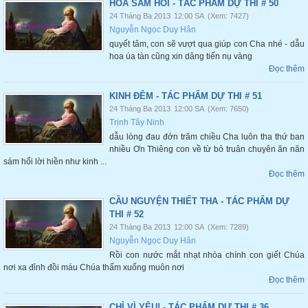
HOA SÁM HỐI - TÁC PHẨM DỰ THI # 50
24 Tháng Ba 2013
12:00 SA
(Xem: 7427)
Nguyễn Ngọc Duy Hân
quyết tâm, con sẽ vượt qua giúp con Cha nhé - dẫu
hoa úa tàn cũng xin dâng tiến nụ vàng
Đọc thêm
KINH ĐÊM - TÁC PHẨM DỰ THI # 51
24 Tháng Ba 2013
12:00 SA
(Xem: 7650)
Trịnh Tây Ninh
dẫu lòng đau đớn trăm chiều Cha luôn tha thứ ban
nhiều Ơn Thiêng con về từ bỏ truân chuyên ăn năn
sám hối lời hiền như kinh ...
Đọc thêm
CẦU NGUYỆN THIẾT THA - TÁC PHẨM DỰ
THI # 52
24 Tháng Ba 2013
12:00 SA
(Xem: 7289)
Nguyễn Ngọc Duy Hân
Rồi con nước mắt nhạt nhòa chính con giết Chúa
nơi xa đỉnh đồi máu Chúa thấm xuống muôn nơi
Đọc thêm
CHỈ VÌ YÊU! - TÁC PHẨM DỰ THI # 36