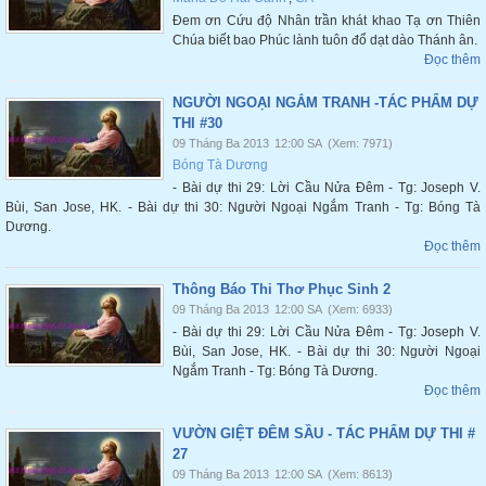
Đem ơn Cứu độ Nhân trần khát khao Tạ ơn Thiên
Chúa biết bao Phúc lành tuôn đổ dạt dào Thánh ân.
Đọc thêm
NGƯỜI NGOẠI NGẮM TRANH -TÁC PHẨM DỰ
THI #30
09 Tháng Ba 2013
12:00 SA
(Xem: 7971)
Bóng Tà Dương
- Bài dự thi 29: Lời Cầu Nửa Đêm - Tg: Joseph V.
Bùi, San Jose, HK. - Bài dự thi 30: Người Ngoại Ngắm Tranh - Tg: Bóng Tà
Dương.
Đọc thêm
Thông Báo Thi Thơ Phục Sinh 2
09 Tháng Ba 2013
12:00 SA
(Xem: 6933)
- Bài dự thi 29: Lời Cầu Nửa Đêm - Tg: Joseph V.
Bùi, San Jose, HK. - Bài dự thi 30: Người Ngoại
Ngắm Tranh - Tg: Bóng Tà Dương.
Đọc thêm
VƯỜN GIỆT ĐÊM SẦU - TÁC PHẨM DỰ THI #
27
09 Tháng Ba 2013
12:00 SA
(Xem: 8613)