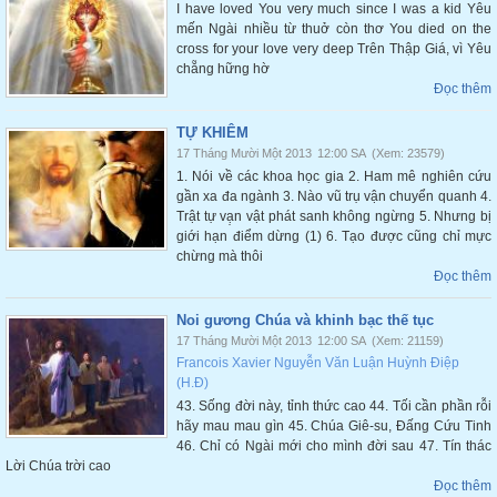
I have loved You very much since I was a kid Yêu
mến Ngài nhiều từ thuở còn thơ You died on the
cross for your love very deep Trên Thập Giá, vì Yêu
chẵng hững hờ
Đọc thêm
TỰ KHIÊM
17 Tháng Mười Một 2013
12:00 SA
(Xem: 23579)
1. Nói về các khoa học gia 2. Ham mê nghiên cứu
gần xa đa ngành 3. Nào vũ trụ vận chuyển quanh 4.
Trật tự vạ̣n vật phát sanh không ngừng 5. Nhưng bị
giới hạn điểm dừng (1) 6. Tạo được cũng chỉ mực
chừng mà thôi
Đọc thêm
Noi gương Chúa và khinh bạc thế tục
17 Tháng Mười Một 2013
12:00 SA
(Xem: 21159)
Francois Xavier Nguyễn Văn Luận Huỳnh Điệp
(H.Đ)
43. Sống đời này, tỉnh thức cao 44. Tối cần phần rỗi
hãy mau mau gìn 45. Chúa Giê-su, Đấng Cứu Tinh
46. Chỉ có Ngài mới cho mình đời sau 47. Tín thác
Lời Chúa trời cao
Đọc thêm