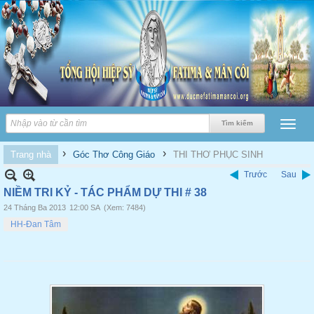
›
›
Trang nhà
Góc Thơ Công Giáo
THI THƠ PHỤC SINH
Trước
Sau
NIỀM TRI KỶ - TÁC PHẨM DỰ THI # 38
24 Tháng Ba 2013
12:00 SA
(Xem: 7484)
HH-Đan Tâm