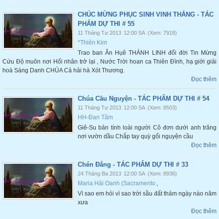
CHÚC MỪNG PHỤC SINH VINH THẮNG - TÁC
PHẨM DỰ THI # 55
11 Tháng Tư 2013
12:00 SA
(Xem: 7918)
*Thiên Kim
Trao ban Ân Hụê THÁNH LINH đổi đời Tin Mừng
Cứu Độ muôn nơi Hối nhân trở lại , Nước Trời hoan ca Thiên Đình, hạ giới giải
hoà Sáng Danh CHÚA Cả hải hà Xót Thương.
Đọc thêm
Chúa Cầu Nguyện - TÁC PHẨM DỰ THI # 54
11 Tháng Tư 2013
12:00 SA
(Xem: 8503)
HH-Đan Tâm
Giê-Su bản tính loài người Cô đơn dưới anh trăng
nơi vườn dầu Chắp tay quỳ gối nguyện cầu
Đọc thêm
Chén Đắng - TÁC PHẨM DỰ THI # 33
24 Tháng Ba 2013
12:00 SA
(Xem: 8936)
Maria Hải Oanh (Sacramento
,
Vì sao em hỏi vì sao trời sầu đất thảm ngày nào năm
xưa
Đọc thêm