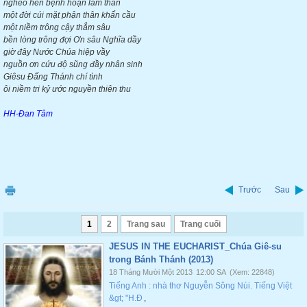
nghèo hèn bệnh hoạn lầm than
một đời cúi mặt phận thân khẩn cầu
một niềm trông cậy thẳm sâu
bền lòng trông đợi Ơn sâu Nghĩa dầy
giờ đây Nước Chúa hiệp vầy
nguồn ơn cứu độ sũng đầy nhân sinh
Giêsu Đấng Thánh chí tình
ôi niềm tri kỷ ước nguyền thiên thu
HH-Đan Tâm
Trước
Sau
1
2
Trang sau
Trang cuối
JESUS IN THE EUCHARIST_Chúa Giê-su
trong Bánh Thánh (2013)
18 Tháng Mười Một 2013
12:00 SA
(Xem: 22848)
Tiếng Anh : nhà thơ Nguyễn Sông Núi. Tiếng Việt
&gt; "H.Đ
,