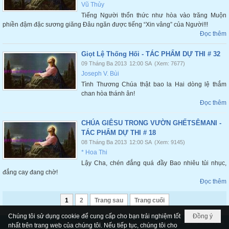
Vũ Thủy
Tiếng Người thổn thức như hòa vào trăng Muộn
phiền đậm đặc sương giăng Đâu ngăn được tiếng “Xin vâng” của Người!!!
Đọc thêm
Giọt Lệ Thống Hối - TÁC PHẨM DỰ THI # 32
09 Tháng Ba 2013
12:00 SA
(Xem: 7677)
Joseph V. Bùi
Tình Thương Chúa thật bao la Hai dòng lệ thắm
chan hòa thánh ân!
Đọc thêm
CHÚA GIÊSU TRONG VƯỜN GHẾTSÊMANI -
TÁC PHẨM DỰ THI # 18
08 Tháng Ba 2013
12:00 SA
(Xem: 9145)
* Hoa Thi
Lậy Cha, chén đắng quá đầy Bao nhiêu tủi nhục,
đắng cay đang chờ!
Đọc thêm
1
2
Trang sau
Trang cuối
Chúng tôi sử dụng cookie để cung cấp cho bạn trải nghiệm tốt
Đồng ý
Copyright © 2026
ducmefatimamancoi.org
All rights reserved
nhất trên trang web của chúng tôi. Nếu tiếp tục, chúng tôi cho