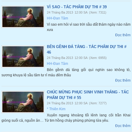
VÌ SAO - TÁC PHẨM DỰ THI # 39
24 Tháng Ba 2013
12:00 SA
(Xem: 7311)
HH-Đan Tâm
Vì sao em hỏi vì sao trời sầu đất thảm ngày nào năm
xưa
Đọc thêm
BÊN GỀNH ĐÁ TẢNG - TÁC PHẨM DỰ THI #
46
24 Tháng Ba 2013
12:00 SA
(Xem: 6955)
HH-Đan Tâm
Bên gềnh đá tảng gối quì nghìn sao không tỏ,
sương khuya lệ sầu tâm tư rỉ máu đêm thâu
Đọc thêm
CHÚC MỪNG PHỤC SINH VINH THẮNG - TÁC
PHẨM DỰ THI # 55
24 Tháng Ba 2013
12:00 SA
(Xem: 7277)
* Thiên Kim
Xuyên ngang khoảng tối lênh lang cõi trần Khai
giòng suối cả, nguồn ân… Từ tim hồng cháy phừng phừng lửa yêu.
Đọc thêm