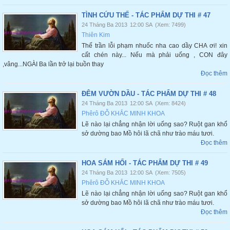
TÌNH CỨU THẾ - TÁC PHẨM DỰ THI # 47
24 Tháng Ba 2013
12:00 SA
(Xem: 7499)
Thiên Kim
Thế trần lỗi phạm nhuốc nha cao dầy CHA ơi! xin
cất chén này... Nếu mà phải uống , CON đây
,vâng...NGÀI Ba lần trở lại buồn thay
Đọc thêm
ĐÊM VƯỜN DẦU - TÁC PHẨM DỰ THI # 48
24 Tháng Ba 2013
12:00 SA
(Xem: 8424)
Phêrô ĐỖ KHẮC MINH KHOA
Lẽ nào lại chẳng nhận lời uống sao? Ruột gan khổ
sở dường bao Mồ hôi lã chã như trào máu tươi.
Đọc thêm
HOA SÁM HỐI - TÁC PHẨM DỰ THI # 49
24 Tháng Ba 2013
12:00 SA
(Xem: 7505)
Phêrô ĐỖ KHẮC MINH KHOA
Lẽ nào lại chẳng nhận lời uống sao? Ruột gan khổ
sở dường bao Mồ hôi lã chã như trào máu tươi.
Đọc thêm