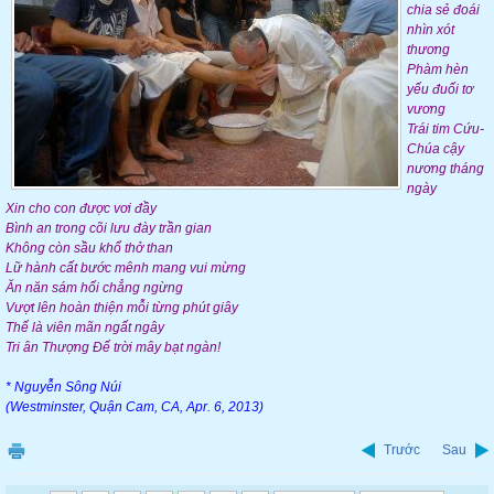
chia sẻ đoái
nhìn xót
thương
Phàm hèn
yếu đuối tơ
vương
Trái tim Cứu-
Chúa cậy
nương tháng
ngày
Xin cho con được vơi đầy
Bình an trong cõi lưu đày trần gian
Không còn sầu khổ thở than
Lữ hành cất bước mênh mang vui mừng
Ăn năn sám hối chẳng ngừng
Vượt lên hoàn thiện mỗi từng phút giây
Thế là viên mãn ngất ngây
Tri ân Thượng Đế trời mây bạt ngàn!
* Nguyễn Sông Núi
(Westminster, Quận Cam, CA, Apr. 6, 2013)
Trước
Sau