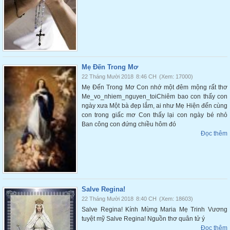
Mẹ Đến Trong Mơ
22 Tháng Mười 2018
8:46 CH
(Xem: 17000)
Mẹ Đến Trong Mơ Con nhớ một đêm mộng rất thơ
Me_vo_nhiem_nguyen_toiChiêm bao con thấy con
ngày xưa Một bà đẹp lắm, ai như Mẹ Hiện đến cùng
con trong giấc mơ Con thấy lại con ngày bé nhỏ
Ban công con đứng chiều hôm đó
Đọc thêm
Salve Regina!
22 Tháng Mười 2018
8:40 CH
(Xem: 18603)
Salve Regina! Kính Mừng Maria Mẹ Trinh Vương
tuyệt mỹ Salve Regina! Nguồn thơ quân tử ý
Đọc thêm