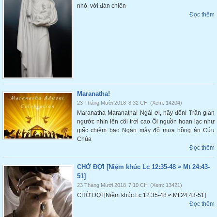
nhỏ, với đàn chiên
Đọc thêm
Maranatha!
23 Tháng Mười 2018
8:32 CH
(Xem: 14204)
Maranatha Maranatha! Ngài ơi, hãy đến! Trần gian
ngước nhìn lên cõi trời cao Ôi nguồn hoan lạc như
giấc chiêm bao Ngàn mây đổ mưa hồng ân Cứu
Chúa
Đọc thêm
CHỜ ĐỢI [Niệm khúc Lc 12:35-48 ≈ Mt 24:43-
51]
23 Tháng Mười 2018
7:10 CH
(Xem: 13421)
CHỜ ĐỢI [Niệm khúc Lc 12:35-48 ≈ Mt 24:43-51]
Đọc thêm