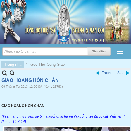
›
Trang nhà
Góc Thơ Công Giáo
Trước
Sau
GIÁO HOÀNG HÔN CHÂN
09 Tháng Tư 2013
12:00 SA
(Xem: 23763)
GIÁO HOÀNG HÔN CHÂN
"Vì ai nâng mình lên, sẽ bị hạ xuống, ai hạ mình xuống, sẽ được cất nhắc lên."
(Lu-ca 14:7-14)