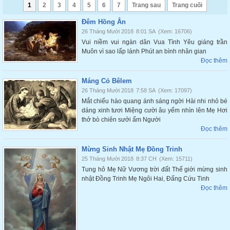
1
2
3
4
5
6
7
Trang sau
Trang cuối
Đêm Hồng Ân
26 Tháng Mười 2018
8:01 SA
(Xem: 16706)
Vui niềm vui ngàn dân Vua Tình Yêu giáng trần
Muôn vì sao lấp lánh Phút an bình nhân gian
Đọc thêm
Máng Cỏ Bêlem
26 Tháng Mười 2018
7:58 SA
(Xem: 17097)
Mắt chiếu hào quang ánh sáng ngời Hài nhi nhỏ bé
dáng xinh tươi Miệng cười âu yếm nhìn lên Mẹ Hơi
thở bò chiên sưởi ấm Người
Đọc thêm
Mừng Sinh Nhật Mẹ Đồng Trinh
25 Tháng Mười 2018
8:37 CH
(Xem: 15711)
Tung hô Mẹ Nữ Vương trời đất Thế giới mừng sinh
nhật Đồng Trinh Mẹ Ngôi Hai, Đấng Cứu Tinh
Đọc thêm