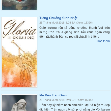
Tiếng Chuông Sinh Nhật
25 Tháng Mười 2018
8:04 SA
(Xem: 16396)
Giáo đường rộn rã tiếng chuông thanh Vui đón
mừng Con Chúa giáng sinh Tấu khúc ngân vang
đêm rất thánh Đàn ca réo rắt phút linh thiêng
Đọc thêm
Mẹ Đến Trần Gian
23 Tháng Mười 2018
8:49 CH
(Xem: 16609)
Đêm nay kỷ niệm bách chu niên Mẹ đã hiện ra đẹp
dịu hiền Trên ngọn cây sồi phơi nắng gió Với ba em