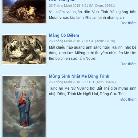
26 Tháng Mười 2018
8:01 SA
(Xem: 16691)
Vui niềm vui ngàn dân Vua Tình Yêu giáng trần
Muôn vì sao lấp lánh Phút an bình nhân gian
Đọc thêm
Máng Cỏ Bêlem
26 Tháng Mười 2018
7:58 SA
(Xem: 17070)
Mắt chiếu hào quang ánh sáng ngời Hài nhi nhỏ bé
dáng xinh tươi Miệng cười âu yếm nhìn lên Mẹ Hơi
thở bò chiên sưởi ấm Người
Đọc thêm
Mừng Sinh Nhật Mẹ Đồng Trinh
25 Tháng Mười 2018
8:37 CH
(Xem: 15697)
Tung hô Mẹ Nữ Vương trời đất Thế giới mừng sinh
nhật Đồng Trinh Mẹ Ngôi Hai, Đấng Cứu Tinh
Đọc thêm