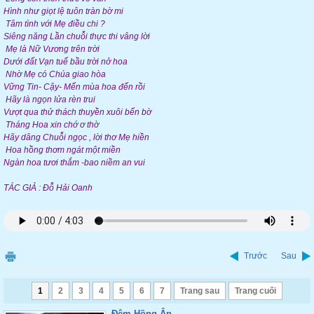
Hình như giọt lệ tuôn tràn bờ mi
Tâm tình với Mẹ điều chi ?
Siêng năng Lần chuỗi thực thi vâng lời
Mẹ là Nữ Vương trên trời
Dưới đất Vạn tuế bầu trời nở hoa
Nhờ Mẹ có Chúa giao hòa
Vững Tin- Cậy- Mến mùa hoa đến rồi
Hãy là ngọn lửa rèn trui
Vượt qua thử thách thuyền xuôi bến bờ
Tháng Hoa xin chớ ơ thờ
Hãy dâng Chuỗi ngọc , lời thơ Mẹ hiền
Hoa hồng thơm ngát một miền
Ngàn hoa tươi thắm -bao niềm an vui
TÁC GIẢ : Đỗ Hải Oanh
Trước
Sau
1
2
3
4
5
6
7
Trang sau
Trang cuối
Đêm Hồng Ân