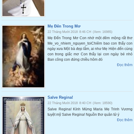
Mẹ Đến Trong Mơ
22 Tháng Mười 2018
8:46 CH
(Xem: 16985)
Mẹ Đến Trong Mơ Con nhớ một đêm mộng rất thơ
Me_vo_nhiem_nguyen_toiChiêm bao con thấy con
ngày xưa Một bà đẹp lắm, ai như Mẹ Hiện đến cùng
con trong giấc mơ Con thấy lại con ngày bé nhỏ
Ban công con đứng chiều hôm đó
Đọc thêm
Salve Regina!
22 Tháng Mười 2018
8:40 CH
(Xem: 18590)
Salve Regina! Kính Mừng Maria Mẹ Trinh Vương
tuyệt mỹ Salve Regina! Nguồn thơ quân tử ý
Đọc thêm