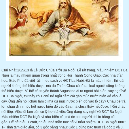
Chủ Nhật 26/5/13 là Lễ Đức Chúa Trời Ba Ngôi. Lễ rất trọng. Màu nhiệm ĐCT Ba
Ngôi là màu nhiệm quan trọng nhất trong Hội Thánh Công Giáo. Các nhà thần
học, Giáo Phụ đã viết rất nhiều sách về ĐCT ba Ngôi. Đã là màu nhiệm, thì loài
người không thể hiểu được, mà dù Thiên Chúa có tỏ ra, loài người cũng không
thể hiểu được. Vì thế có truyện thánh Augustino đi ra ngoài bải biển, suy nghĩ vế
ĐCT Ba Ngôi, thì thấy có 1 chú bé ngồi cầm cái gáo múc nước biển đổ vào lỗ
cáy. Ông đến hỏi: cháu làm gì mà cứ múc nước biển đổ vào lỗ cáy? Cháu bé trả
lời: cháu định múc hết nước biển đổ vào đây, mà chưa thấy hết được ! Rồi cháu
nói tiếp: Việc tôi làm còn có lý hơn là việc Ông đang suy nghĩ vế ĐCT Ba Ngôi.
Màu nhiệm ĐCT Ba Ngôi ví như biển cả, mà óc con người chỉ to bằng cái
gáo! Để dễ hiểu 1 chút, nhiều nhà thần học đã ví màu nhiệm ĐCT Ba Ngôi như :
1- Hình tam giác đều, có 3 góc bằng nhau: Góc 1 cũng bao trùm cả góc 2 và 3.