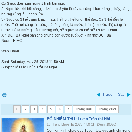
Cả 3 góc đều năm rrong 1 hình tan giác
2- Ngọn lửa khi bật sáng, thì đều có 3 yếu tố xảy ra cùng 1 lúc: nóng , cháy, sáng,
nhưng cùng là 1 ngọn lửa.
3- Nuớc có 3 thể trạng khác nhau: thể hơi, thể lỏng , thể đặc. Cả 3 thể đều là
nước. Thể hơi củng là nuớc, thể lỏng cũng là nước, thể đặc (nước đá) cũng là
nước. Đó là những thí dụ tương đối, để người ta có thể hiểu được 1 chút.
Xin ĐCT Ba Ngôi ban cho chúng con được suốt đời kính thờ ĐCT Ba
Ngôi. TH/MC
Web Email
Sent: Saturday, May 25, 2013 11:50 AM
Subject: lễ Đức Chúa Trời Ba Ngôi
Trước
Sau
1
2
3
4
5
6
7
Trang sau
Trang cuối
BỔ NHIỆM THƯ: Lucia Trần thị Hội
10 Tháng Mười Hai 2023
4:50 CH
(Xem: 10026)
Con xin kính chào quý Tuyên Uý, quý anh chị trong