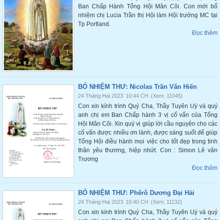
Ban Chấp Hành Tổng Hội Mân Côi. Con mới bổ
nhiệm chị Lucia Trần thị Hội làm Hội trưởng MC tại
Tp Portland.
Đọc thêm
BỔ NHIỆM THƯ: Nicolas Trần Văn Hiến
24 Tháng Hai 2023
10:44 CH
(Xem: 11045)
Con xin kính trình Quý Cha, Thầy Tuyên Uý và quý
anh chị em Ban Chấp hành 3 vị cố vấn của Tổng
Hội Mân Côi. Xin quý vị giúp lời cầu nguyện cho các
cố vấn được nhiều ơn lành, được sáng suốt để giúp
Tổng Hội điều hành mọi việc cho tốt đẹp trong tinh
thân yêu thương, hiệp nhứt. Con : Simon Lê văn
Trương
Đọc thêm
BỔ NHIỆM THƯ: Phêrô Dương Đại Hải
24 Tháng Hai 2023
10:40 CH
(Xem: 11132)
Con xin kính trình Quý Cha, Thầy Tuyên Uý và quý