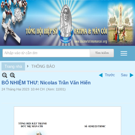
›
Trang nhà
THÔNG BÁO
Trước
Sau
BỔ NHIỆM THƯ: Nicolas Trần Văn Hiến
24 Tháng Hai 2023
10:44 CH
(Xem: 11001)