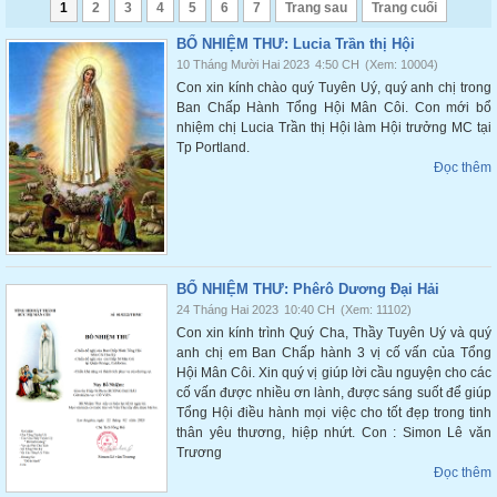
1
2
3
4
5
6
7
Trang sau
Trang cuối
BỔ NHIỆM THƯ: Lucia Trần thị Hội
10 Tháng Mười Hai 2023
4:50 CH
(Xem: 10004)
Con xin kính chào quý Tuyên Uý, quý anh chị trong
Ban Chấp Hành Tổng Hội Mân Côi. Con mới bổ
nhiệm chị Lucia Trần thị Hội làm Hội trưởng MC tại
Tp Portland.
Đọc thêm
BỔ NHIỆM THƯ: Phêrô Dương Đại Hải
24 Tháng Hai 2023
10:40 CH
(Xem: 11102)
Con xin kính trình Quý Cha, Thầy Tuyên Uý và quý
anh chị em Ban Chấp hành 3 vị cố vấn của Tổng
Hội Mân Côi. Xin quý vị giúp lời cầu nguyện cho các
cố vấn được nhiều ơn lành, được sáng suốt để giúp
Tổng Hội điều hành mọi việc cho tốt đẹp trong tinh
thân yêu thương, hiệp nhứt. Con : Simon Lê văn
Trương
Đọc thêm