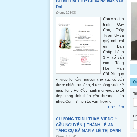
BỔ NHIỆM THƯ: Giuse Nguyễn Văn
Đại
(Xem: 10303)
Con xin kính
trình Quý
Cha, Thầy
Tuyên Uý và
quý anh chị
em Ban
Chấp hành
3 vị cố vấn
của Tổng
Hội Mân
Côi. Xin quý
vị giúp lời cầu nguyện cho các cố vấn
Qu
được nhiều ơn lành, được sáng suốt để
giúp Tổng Hội điều hành mọi việc cho tốt
Tê
đẹp trong tinh thân yêu thương, hiệp
nhứt. Con : Simon Lê văn Trương
Đọc thêm
Em
CHƯƠNG TRÌNH THĂM VIẾNG †
CẦU NGUYỆN † THÁNH LỄ AN
TÁNG CỤ BÀ MARIA LÊ THỊ DANH
(Xem: 15514)