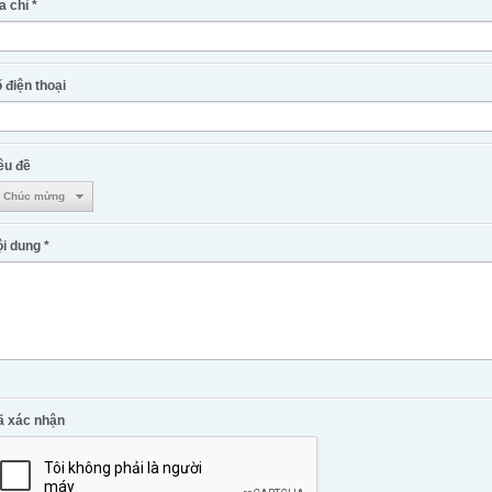
a chỉ *
 điện thoại
êu đề
Chúc mừng
i dung *
ã xác nhận