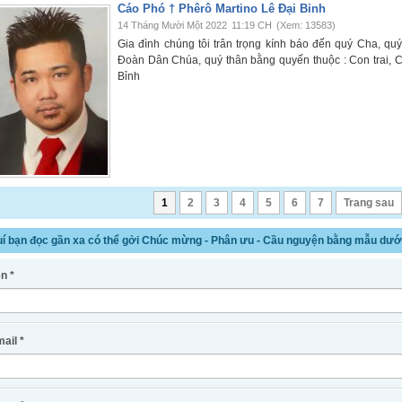
Cáo Phó † Phêrô Martino Lê Đại Bỉnh
14 Tháng Mười Một 2022
11:19 CH
(Xem: 13583)
Gia đình chúng tôi trân trọng kính báo đến quý Cha, q
Đoàn Dân Chúa, quý thân bằng quyến thuộc : Con trai, C
Bỉnh
1
2
3
4
5
6
7
Trang sau
í bạn đọc gần xa có thể gởi Chúc mừng - Phân ưu - Cầu nguyện bằng mẫu dưới
n *
ail *