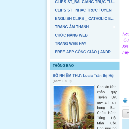
CLIPS ST_BÀI GIẢNG TRỰC TUYẾN
CLIPS ST_ NHẠC TRỰC TUYẾN
ENGLISH CLIPS _ CATHOLIC EDUCATION
TRANG ÂM THANH
Ngu
CHỨC NĂNG WEB
Cụ
TRANG WEB HAY
Xin
FREE APP CÔNG GIÁO ( ANDROID, IOS)
này
THÔNG BÁO
BỔ NHIỆM THƯ: Lucia Trần thị Hội
(Xem: 10019)
Con xin kính
chào quý
Tuyên Uý,
quý anh chị
trong Ban
Chấp Hành
T
Tổng Hội
Mân Côi.
Con mới bổ