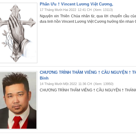
Phân Ưu † Vincent Lương Việt Cương,
17 Tháng Mười Hai 2022
12:41 CH
(Xem: 13113)
Nguyện xin Thiên Chúa nhân từ, qua lời chuyển cầu c
đưa linh hồn Vincent Lương Việt Cương hưởng tôn nhan 
CHƯƠNG TRÌNH THĂM VIẾNG † CẦU NGUYỆN † THÁ
Bỉnh
14 Tháng Mười Một 2022
11:36 CH
(Xem: 13950)
CHƯƠNG TRÌNH THĂM VIẾNG † CẦU NGUYỆN † THÁNH