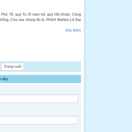
uý Phó Tế, quý Tu Sĩ nam nữ, quý Hội Đoàn, Cộng
hồng, Cha của chúng tôi là: Phêrô Martino Lê Đại
Đọc thêm
Trang cuối
 đây.