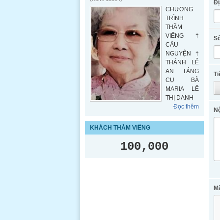
Đị
CHƯƠNG
TRÌNH
THĂM
VIẾNG †
Số
CẦU
NGUYỆN †
THÁNH LỄ
AN TÁNG
Ti
CỤ BÀ
MARIA LÊ
THỊ DANH
Đọc thêm
Nộ
KHÁCH THĂM VIẾNG
100,000
M