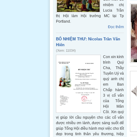
nhiệm chị
Lucia Trần
thị Hội làm Hội trưởng MC tại Tp
Portland.
Đọc thêm
BỔ NHIỆM THƯ: Nicolas Trần Văn
Hiến
(Xem: 11034)
Con xin kính
trình Quý
Cha, Thầy
Tuyên Uý và
quý anh chị
em Ban
Chấp hành
3 vị cố vấn
của Tổng
Hội Mân
Côi. Xin quý
vị giúp lời cầu nguyện cho các cố vấn
được nhiều ơn lành, được sáng suốt để
giúp Tổng Hội điều hành mọi việc cho tốt
đẹp trong tinh thân yêu thương, hiệp