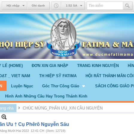
Hội nhập
Ghi danh
1:52 SA
 LỂ (HOME)
ĐƠN XIN GIA NHẬP
TRANG KINH NGUYỆN
HÌ
OẠT _ VIET NAM
TH HIỆP SỸ FATIMA
HỘI RẤT THÁNH MÂN CÔI
N
Luyện Ngục
Góc Thơ Công Giáo
SÁCH CÔNG GIÁO P
Hinh Anh Những Câu Hay Trong Thánh Kinh
›
ang nhà
CHÚC MỪNG_PHÂN ƯU_XIN CẦU NGUYỆN
ân Ưu † Cụ Phêrô Nguyễn Sáu
háng Mười Hai 2022
12:41 CH
(Xem: 12719)