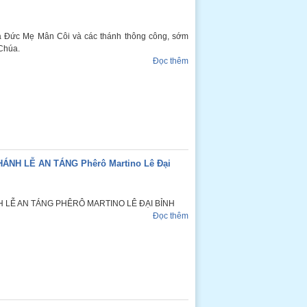
ủa Đức Mẹ Mân Côi và các thánh thông công, sớm
Chúa.
Đọc thêm
NH LỄ AN TÁNG Phêrô Martino Lê Đại
 LỄ AN TÁNG PHÊRÔ MARTINO LÊ ĐẠI BỈNH
Đọc thêm