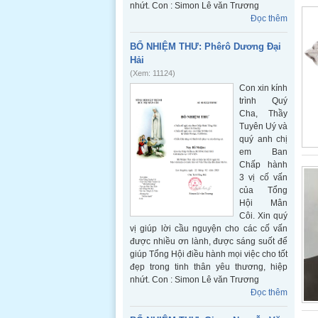
nhứt. Con : Simon Lê văn Trương
Đọc thêm
BỔ NHIỆM THƯ: Phêrô Dương Đại
Hải
(Xem: 11124)
Con xin kính
trình Quý
Cha, Thầy
Tuyên Uý và
quý anh chị
em Ban
Chấp hành
3 vị cố vấn
của Tổng
Hội Mân
Côi. Xin quý
vị giúp lời cầu nguyện cho các cố vấn
được nhiều ơn lành, được sáng suốt để
giúp Tổng Hội điều hành mọi việc cho tốt
đẹp trong tinh thân yêu thương, hiệp
nhứt. Con : Simon Lê văn Trương
Đọc thêm