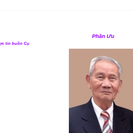
Phân Ưu
ợc tin buồn
Cụ