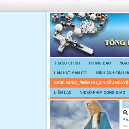
TRANG CHÍNH
THÔNG BÁO
NGÀY
LẦN HẠT MÂN CÔI
HÌNH ẢNH SINH H
CHÚC MỪNG_PHÂN ƯU_XIN CẦU NGUYỆ
LIÊN LẠC
VIDEO PHIM CONG GIAO
Tr
Ph
23 T