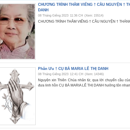
CHƯƠNG TRÌNH THĂM VIẾNG † CẦU NGUYỆN † TH
DANH
08 Tháng Giêng 2023
11:36 CH
(Xem: 15514)
CHƯƠNG TRÌNH THĂM VIẾNG † CẦU NGUYỆN † THÁNH 
Phân Ưu † CỤ BÀ MARIA LÊ THỊ DANH
08 Tháng Giêng 2023
12:41 CH
(Xem: 14346)
Nguyện xin Thiên Chúa nhân từ, qua lời chuyển cầu c
đưa linh hồn CỤ BÀ MARIA LÊ THỊ DANH hưởng tôn nhan