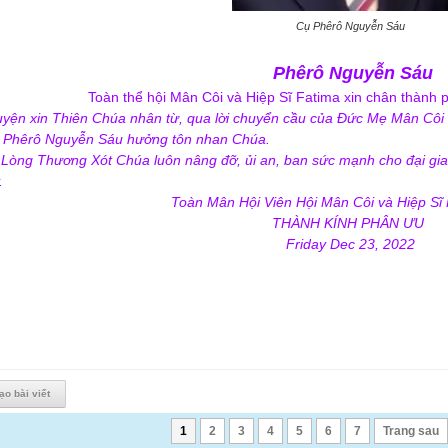
Cụ Phêrô Nguyễn Sáu
Phêrô Nguyễn Sáu
Toàn thể hội Mân Côi và Hiệp Sĩ Fatima xin chân thành
yện xin Thiên Chúa nhân từ, qua lời chuyển cầu của Đức Mẹ Mân Côi 
 Phêrô Nguyễn Sáu
hưởng tôn nhan Chúa.
 Lòng Thương Xót Chúa luôn nâng đỡ, ủi an, ban sức mạnh cho đại gia 
.
Toàn Mân Hội Viên Hội Mân Côi và Hiệp Sĩ
THÀNH KÍNH PHÂN ƯU
Friday Dec 23, 2022
ạo bài viết
1
2
3
4
5
6
7
Trang sau