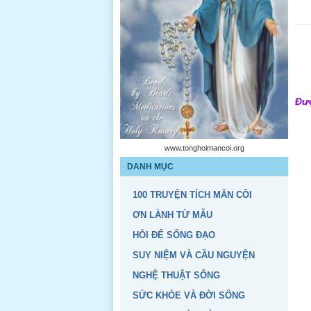
Đư
www.tonghoimancoi.org
DANH MỤC
100 TRUYỆN TÍCH MÂN CÔI
ƠN LÀNH TỪ MẪU
HỎI ĐỂ SỐNG ĐẠO
SUY NIỆM VÀ CẦU NGUYỆN
NGHỆ THUẬT SỐNG
SỨC KHỎE VÀ ĐỜI SỐNG