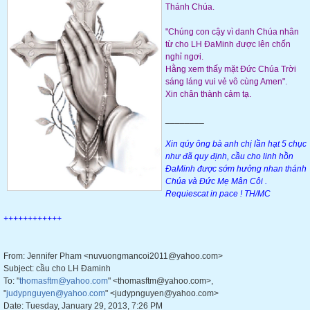
Thánh Chúa.
"Chúng con cậy vì danh Chúa nhân
từ cho LH
ĐaMinh
được lên chốn
nghỉ ngơi.
Hằng xem thấy mặt Đức Chúa Trời
sáng láng vui vẻ vô cùng Amen".
Xin chân thành cảm tạ.
________
Xin qúy ông bà anh chị lần hạt 5 chục
như đã quy định, cầu cho linh hồn
ĐaMinh
được sớm hưởng nhan thánh
Chúa và Đức Mẹ Mân Côi .
Requiescat in pace ! TH/MC
++++++++++++
From: Jennifer Pham <nuvuongmancoi2011@yahoo.com>
Subject: cầu cho LH Đaminh
To: "
thomasftm@yahoo.com
" <thomasftm@yahoo.com>,
"
judypnguyen@yahoo.com
" <judypnguyen@yahoo.com>
Date: Tuesday, January 29, 2013, 7:26 PM