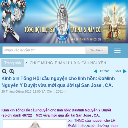
›
Trang nhà
CHÚC MỪNG_PHÂN ƯU_XIN CẦU NGUYỆN
Trước
Sau
Kinh xin Tổng Hội cầu nguyện cho linh hồn: ĐaMinh
Nguyễn Y Duyệt vừa mới qua đời tại San Jose , CA.
29 Tháng Giêng 2013
12:00 SA
(Xem: 20514)
Kinh xin Tổng Hội cầu nguyện cho linh hồn:
ĐaMinh Nguyễn Y Duyệt
(số ghi danh 46722 _ MC) vừa mới qua đời tại San Jose , CA.
Xin THMC cầu nguyện cho LH
ĐaMinh
được sớm hưởng nhan