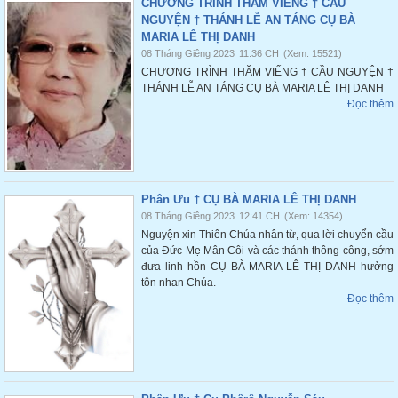
CHƯƠNG TRÌNH THĂM VIẾNG † CẦU
NGUYỆN † THÁNH LỄ AN TÁNG CỤ BÀ
MARIA LÊ THỊ DANH
08 Tháng Giêng 2023
11:36 CH
(Xem: 15521)
CHƯƠNG TRÌNH THĂM VIẾNG † CẦU NGUYỆN †
THÁNH LỄ AN TÁNG CỤ BÀ MARIA LÊ THỊ DANH
Đọc thêm
Phân Ưu † CỤ BÀ MARIA LÊ THỊ DANH
08 Tháng Giêng 2023
12:41 CH
(Xem: 14354)
Nguyện xin Thiên Chúa nhân từ, qua lời chuyển cầu
của Đức Mẹ Mân Côi và các thánh thông công, sớm
đưa linh hồn CỤ BÀ MARIA LÊ THỊ DANH hưởng
tôn nhan Chúa.
Đọc thêm