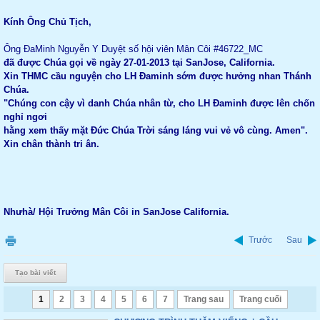
Kính Ông Chủ Tịch,
Ông ĐaMinh Nguyễn Y Duyệt số hội viên Mân Côi #46722_MC
đã được Chúa gọi về ngày 27-01-2013 tại SanJose, California.
Xin THMC cầu nguyện cho LH Đaminh sớm được hưởng nhan Thánh
Chúa.
"Chúng con cậy vì danh Chúa nhân từ, cho LH Đaminh được lên chốn
nghỉ ngơi
hằng xem thấy mặt Đức Chúa Trời sáng láng vui vẻ vô cùng. Amen".
Xin chân thành tri ân.
Nhưhà/ Hội Trưởng Mân Côi in SanJose California.
Trước
Sau
Tạo bài viết
1
2
3
4
5
6
7
Trang sau
Trang cuối