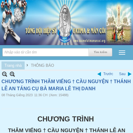
›
Trang nhà
THÔNG BÁO
Trước
Sau
CHƯƠNG TRÌNH THĂM VIẾNG † CẦU NGUYỆN † THÁNH
LỄ AN TÁNG CỤ BÀ MARIA LÊ THỊ DANH
08 Tháng Giêng 2023
11:36 CH
(Xem: 15488)
CHƯƠNG TRÌNH
THĂM VIẾNG † CẦU NGUYỆN †
THÁNH LỄ AN