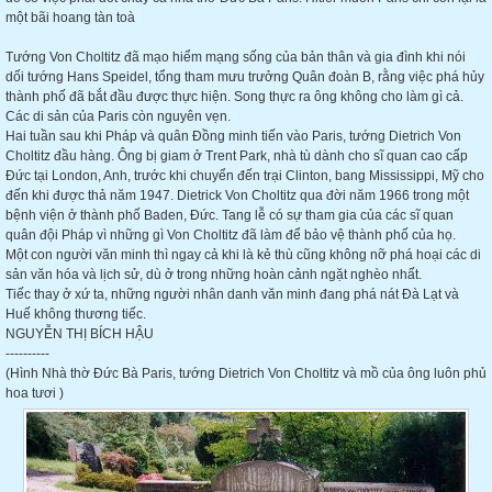
một bãi hoang tàn toà
Tướng Von Choltitz đã mạo hiểm mạng sống của bản thân và gia đình khi nói
dối tướng Hans Speidel, tổng tham mưu trưởng Quân đoàn B, rằng việc phá hủy
thành phố đã bắt đầu được thực hiện. Song thực ra ông không cho làm gì cả.
Các di sản của Paris còn nguyên vẹn.
Hai tuần sau khi Pháp và quân Đồng minh tiến vào Paris, tướng Dietrich Von
Choltitz đầu hàng. Ông bị giam ở Trent Park, nhà tù dành cho sĩ quan cao cấp
Đức tại London, Anh, trước khi chuyển đến trại Clinton, bang Mississippi, Mỹ cho
đến khi được thả năm 1947. Dietrick Von Choltitz qua đời năm 1966 trong một
bệnh viện ở thành phố Baden, Đức. Tang lễ có sự tham gia của các sĩ quan
quân đội Pháp vì những gì Von Choltitz đã làm để bảo vệ thành phố của họ.
Một con người văn minh thì ngay cả khi là kẻ thù cũng không nỡ phá hoại các di
sản văn hóa và lịch sử, dù ở trong những hoàn cảnh ngặt nghèo nhất.
Tiếc thay ở xứ ta, những người nhân danh văn minh đang phá nát Đà Lạt và
Huế không thương tiếc.
NGUYỄN THỊ BÍCH HẬU
----------
(Hình Nhà thờ Đức Bà Paris, tướng Dietrich Von Choltitz và mồ của ông luôn phủ
hoa tươi )