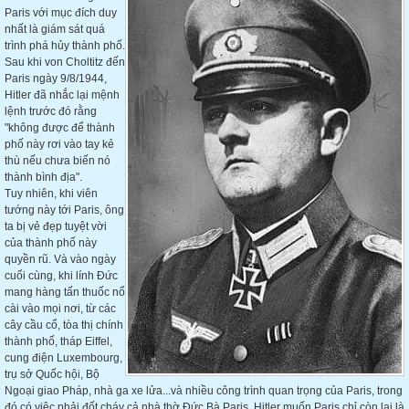
Paris với mục đích duy
nhất là giám sát quá
trình phá hủy thành phố.
Sau khi von Choltitz đến
Paris ngày 9/8/1944,
Hitler đã nhắc lại mệnh
lệnh trước đó rằng
"không được để thành
phố này rơi vào tay kẻ
thù nếu chưa biến nó
thành bình địa".
Tuy nhiên, khi viên
tướng này tới Paris, ông
ta bị vẻ đẹp tuyệt vời
của thành phố này
quyền rũ. Và vào ngày
cuối cùng, khi lính Đức
mang hàng tấn thuốc nổ
cài vào mọi nơi, từ các
cây cầu cổ, tòa thị chính
thành phố, tháp Eiffel,
cung điện Luxembourg,
trụ sở Quốc hội, Bộ
Ngoại giao Pháp, nhà ga xe lửa...và nhiều công trình quan trọng của Paris, trong
đó có việc phải đốt cháy cả nhà thờ Đức Bà Paris. Hitler muốn Paris chỉ còn lại là