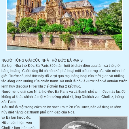
NGƯỜI TỪNG GIẢI CỨU NHÀ THỜ ĐỨC BÀ PARIS
Sự kiện Nhà thờ Đức Bà Paris 850 năm tuổi bị cháy đêm qua làm cả thế giới
bàng hoàng. Cuối cùng thì bà hỏa đã phá hoại
một biểu trưng của văn minh thế
giới. Trước đó, nhà thờ này đã vượt qua mọi băng hoại của thời gian và những
tác động kinh khủng của chiến tranh. Và nhất là nó đã được bảo vệ antoàn trước
lệnh hủy diệt của Hitler khi thế chiến thứ 2 kết thúc.
Người từng giải cứu Nhà thờ Đức Bà Paris và cả thành phố xinh đẹp này lúc đó
không ai khác chinh là một viên tướng phát xít, ông Dietrich von Choltitz, thống
đốc Paris.
Tiêu thổ là một trong cách chính sách ưa thích của Hitler, hắn đã từng ra lệnh
hủy diệt hàng loạt thành phố xinh đẹp của Nga
và Ba lan trước đó.
Hitler bổ nhiệm von
Choltitz làm thống đốc