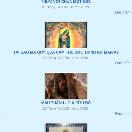
THỨC VỚI CHÚA MỘT GIỜ.
19 Tháng Tư 2019
(Xem: 12072)
Đọc thêm
TẠI SAO MA QUỶ QUÁ CĂM THÙ ĐỨC TRINH NỮ MARIA?
02 Tháng Tư 2019
(Xem: 9769)
Đọc thêm
MÁU THÁNH - GIÁ CỨU ĐỘ
02 Tháng Tư 2019
(Xem: 7995)
Đọc thêm