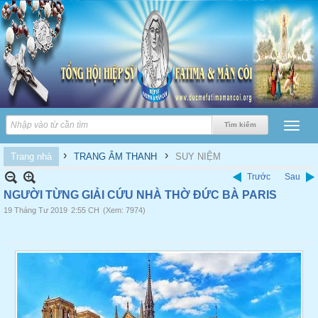
›
›
Trang nhà
TRANG ÂM THANH
SUY NIỆM
Trước
Sau
NGƯỜI TỪNG GIẢI CỨU NHÀ THỜ ĐỨC BÀ PARIS
19 Tháng Tư 2019
2:55 CH
(Xem: 7974)