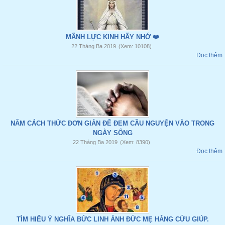
MÃNH LỰC KINH HÃY NHỚ ❤️
22 Tháng Ba 2019
(Xem: 10108)
Đọc thêm
NĂM CÁCH THỨC ĐƠN GIẢN ĐỂ ĐEM CẦU NGUYỆN VÀO TRONG
NGÀY SỐNG
22 Tháng Ba 2019
(Xem: 8390)
Đọc thêm
TÌM HIỂU Ý NGHĨA BỨC LINH ẢNH ĐỨC MẸ HẰNG CỨU GIÚP.