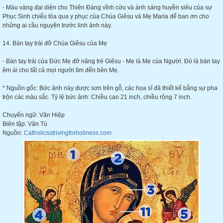
- Màu vàng đại diện cho Thiên Đàng vĩnh cửu và ánh sáng huyền siêu của sự
Phục Sinh chiếu tỏa qua y phục của Chúa Giêsu và Mẹ Maria để ban ơn cho
những ai cầu nguyện trước linh ảnh này.
14. Bàn tay trái đỡ Chúa Giêsu của Mẹ
- Bàn tay trái của Đức Mẹ đỡ nâng trẻ Giêsu - Mẹ là Mẹ của Người. Đó là bàn tay
êm ái cho tất cả mọi người tìm đến bên Mẹ.
* Nguồn gốc: Bức ảnh này được sơn trên gỗ, các họa sĩ đã thiết kế bằng sự pha
trộn các màu sắc. Tỷ lệ bức ảnh: Chiều cao 21 inch, chiều rộng 7 inch.
Chuyển ngữ: Văn Hiệp
Biên tập: Văn Tú
Nguồn:
Catholicsstrivingforholine
ss.com