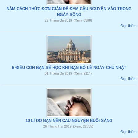
NĂM CÁCH THỨC ĐƠN GIẢN ĐỂ ĐEM CẦU NGUYỆN VÀO TRONG
NGÀY SỐNG
22 Tháng Ba 2019
(Xem: 8388)
Đọc thêm
6 ĐIỀU CON BẠN SẼ HỌC KHI BẠN BỎ LỄ NGÀY CHỦ NHẬT
01 Tháng Ba 2019
(Xem: 9114)
Đọc thêm
10 LÍ DO BẠN NÊN CẦU NGUYỆN BUỔI SÁNG
26 Tháng Hai 2019
(Xem: 22035)
Đọc thêm