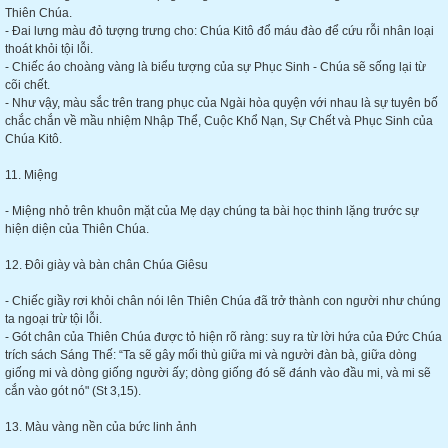
Thiên Chúa.
- Đai lưng màu đỏ tượng trưng cho: Chúa Kitô đổ máu đào để cứu rỗi nhân loại
thoát khỏi tội lỗi.
- Chiếc áo choàng vàng là biểu tượng của sự Phục Sinh - Chúa sẽ sống lại từ
cõi chết.
- Như vậy, màu sắc trên trang phục của Ngài hòa quyện với nhau là sự tuyên bố
chắc chắn về mầu nhiệm Nhập Thể, Cuộc Khổ Nạn, Sự Chết và Phục Sinh của
Chúa Kitô.
11. Miệng
- Miệng nhỏ trên khuôn mặt của Mẹ dạy chúng ta bài học thinh lặng trước sự
hiện diện của Thiên Chúa.
12. Đôi giày và bàn chân Chúa Giêsu
- Chiếc giầy rơi khỏi chân nói lên Thiên Chúa đã trở thành con người như chúng
ta ngoại trừ tội lỗi.
- Gót chân của Thiên Chúa được tỏ hiện rõ ràng: suy ra từ lời hứa của Đức Chúa
trích sách Sáng Thế: “Ta sẽ gây mối thù giữa mi và người đàn bà, giữa dòng
giống mi và dòng giống người ấy; dòng giống đó sẽ đánh vào đầu mi, và mi sẽ
cắn vào gót nó" (St 3,15).
13. Màu vàng nền của bức linh ảnh