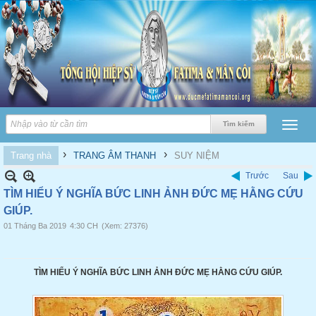
›
›
Trang nhà
TRANG ÂM THANH
SUY NIỆM
Trước
Sau
TÌM HIỂU Ý NGHĨA BỨC LINH ẢNH ĐỨC MẸ HẰNG CỨU
GIÚP.
01 Tháng Ba 2019
4:30 CH
(Xem: 27376)
TÌM HIỂU Ý NGHĨA BỨC LINH ẢNH ĐỨC MẸ HẰNG CỨU GIÚP.