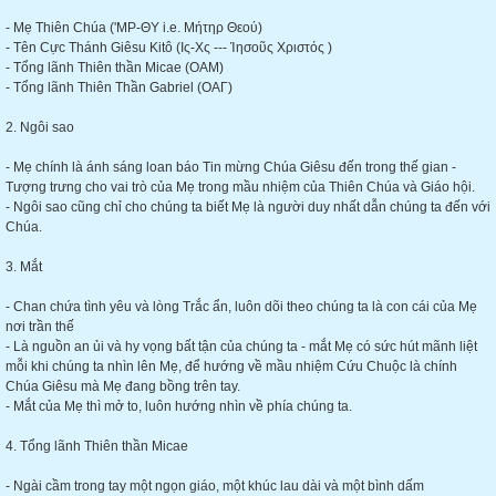
- Mẹ Thiên Chúa ('MP-ΘΥ i.e. Μήτηρ Θεού)
- Tên Cực Thánh Giêsu Kitô (Iς-Xς --- Ἰησοῦς Χριστός )
- Tổng lãnh Thiên thần Micae (OAM)
- Tổng lãnh Thiên Thần Gabriel (OAΓ)
2. Ngôi sao
- Mẹ chính là ánh sáng loan báo Tin mừng Chúa Giêsu đến trong thế gian -
Tượng trưng cho vai trò của Mẹ trong mầu nhiệm của Thiên Chúa và Giáo hội.
- Ngôi sao cũng chỉ cho chúng ta biết Mẹ là người duy nhất dẫn chúng ta đến với
Chúa.
3. Mắt
- Chan chứa tình yêu và lòng Trắc ẩn, luôn dõi theo chúng ta là con cái của Mẹ
nơi trần thế
- Là nguồn an ủi và hy vọng bất tận của chúng ta - mắt Mẹ có sức hút mãnh liệt
mỗi khi chúng ta nhìn lên Mẹ, để hướng về mầu nhiệm Cứu Chuộc là chính
Chúa Giêsu mà Mẹ đang bồng trên tay.
- Mắt của Mẹ thì mở to, luôn hướng nhìn về phía chúng ta.
4. Tổng lãnh Thiên thần Micae
- Ngài cầm trong tay một ngọn giáo, một khúc lau dài và một bình dấm