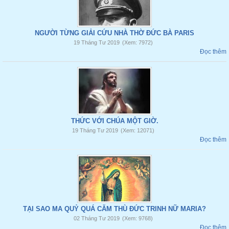
NGƯỜI TỪNG GIẢI CỨU NHÀ THỜ ĐỨC BÀ PARIS
19 Tháng Tư 2019
(Xem: 7972)
Đọc thêm
THỨC VỚI CHÚA MỘT GIỜ.
19 Tháng Tư 2019
(Xem: 12071)
Đọc thêm
TẠI SAO MA QUỶ QUÁ CĂM THÙ ĐỨC TRINH NỮ MARIA?
02 Tháng Tư 2019
(Xem: 9768)
Đọc thêm