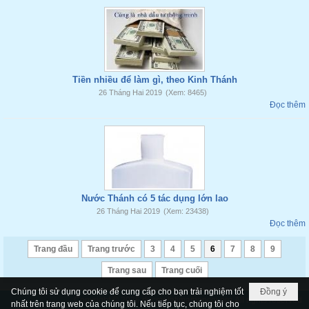
Tiền nhiều để làm gì, theo Kinh Thánh
26 Tháng Hai 2019
(Xem: 8465)
Đọc thêm
Nước Thánh có 5 tác dụng lớn lao
26 Tháng Hai 2019
(Xem: 23438)
Đọc thêm
Trang đầu
Trang trước
3
4
5
6
7
8
9
Trang sau
Trang cuối
Chúng tôi sử dụng cookie để cung cấp cho bạn trải nghiệm tốt
Đồng ý
Copyright © 2026
ducmefatimamancoi.org
All rights reserved
nhất trên trang web của chúng tôi. Nếu tiếp tục, chúng tôi cho