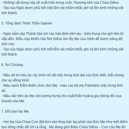
- Những vật dụng này sẽ xuất hiện trong cuộc Thương khó của Chúa Giêsu
- Tay của Ngài được phủ bởi một tấm vải nhằm khắc ghi và tôn kính những vật
linh thánh.
5. Tổng lãnh Thiên Thần Gabriel
- Ngài nắm cây Thánh Giá với các mũi đinh trên tay - biểu trưng cho giờ lâm tử
sắp đến. Điều này khiến Hài Nhi Giêsu ôm lấy Mẹ của mình để được nâng đỡ,
chở che.
- Tay của Ngài được phủ bởi một tấm vải nhằm khắc ghi và tôn kính những vật
linh thánh.
6. Áo Choàng
- Màu đỏ là màu áo các trinh nữ đã mặc trong thời đại của Đức Kitô, biểu trưng
cho sự đồng trinh.
- Màu xanh thẫm thiên chức làm Mẹ - màu các bà mẹ Palestine mặc trong thời
đó.
- Màu sắc trên áo Mẹ còn tượng trưng cho xuất thân hoàng gia (dòng dõi vua
David) của Mẹ.
7. Đôi bàn tay Mẹ
- Hai tay của Chúa Con đặt trọn vào lòng bàn tay phải của Đức Mẹ như một điểm
tựa vững chắc để chỉ ra rằng : Mẹ đang giới thiệu Chúa Giêsu – Con của Mẹ tới