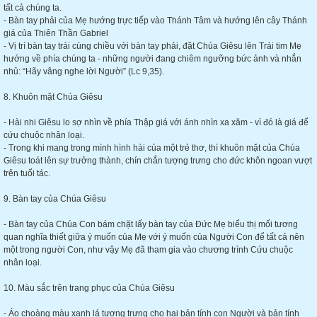
tất cả chúng ta.
- Bàn tay phải của Mẹ hướng trực tiếp vào Thánh Tâm và hướng lên cây Thánh
giá của Thiên Thần Gabriel
- Vị trí bàn tay trái cùng chiều với bàn tay phải, đặt Chúa Giêsu lên Trái tim Mẹ
hướng về phía chúng ta - những người đang chiêm ngưỡng bức ảnh và nhắn
nhủ: “Hãy vâng nghe lời Người” (Lc 9,35).
8. Khuôn mặt Chúa Giêsu
- Hài nhi Giêsu lo sợ nhìn về phía Thập giá với ánh nhìn xa xăm - vì đó là giá để
cứu chuộc nhân loại.
- Trong khi mang trong mình hình hài của một trẻ thơ, thì khuôn mặt của Chúa
Giêsu toát lên sự trưởng thành, chín chắn tượng trưng cho đức khôn ngoan vượt
trên tuổi tác.
9. Bàn tay của Chúa Giêsu
- Bàn tay của Chúa Con bám chặt lấy bàn tay của Đức Mẹ biểu thị mối tương
quan nghĩa thiết giữa ý muốn của Mẹ với ý muốn của Người Con để tất cả nên
một trong người Con, như vậy Mẹ đã tham gia vào chương trình Cứu chuộc
nhân loại.
10. Màu sắc trên trang phục của Chúa Giêsu
- Áo choàng màu xanh lá tượng trưng cho hai bản tính con Người và bản tính