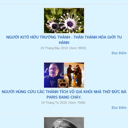
NGƯỜI KITÔ HỮU TRƯỞNG THÀNH - THẦN THÁNH HÓA GIỚI TU
HÀNH
29 Tháng Bảy 2019
(Xem: 8883)
Đọc thêm
NGƯỜI HÙNG CỨU CÁC THÁNH TÍCH VÔ GIÁ KHỎI NHÀ THỜ ĐỨC BÀ
PARIS ĐANG CHÁY.
19 Tháng Tư 2019
(Xem: 7948)
Đọc thêm