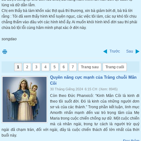
lùng và dữ dằn lắm.
Chị em thấy bà làm khốn xác thịt quá thì thương, xin bà giảm bớt đi, bà trả lời
rằng : Tôi đã xem thấy hình khổ luyện ngục, các việc tôi làm, các sự khó tôi chịu
chẳng thấm vào đâu với các hình khổ ấy. Ai muốn khỏi hình khổ đời sau thì phải
chừa bỏ tội lỗi cùng hãm mình phạt xác ở đời này.
songdao
Trước
Sau
1
2
3
4
5
6
7
Trang sau
Trang cuối
Quyền năng cực mạnh của Tràng chuỗi Mân
Côi
30 Tháng Giêng 2024
6:15 CH
(Xem: 8945)
Còn theo Đức Phanxicô: “Kinh Mân Côi là kinh đi
theo tôi suốt đời. Đó là kinh của những người đơn
sơ và của các thánh.” Trong phần kết luận, linh mục
Amorth nhấn mạnh đến vai trò trọng tâm của Mẹ
Maria trong cuộc chiến chống sự dữ. Một cuộc chiến
mà cá nhân ngài, trong tư cách là người trừ quỷ
ngài đã chạm trán, đối với ngài, đây là cuộc chiến thách đố lớn nhất của thời
buổi này.