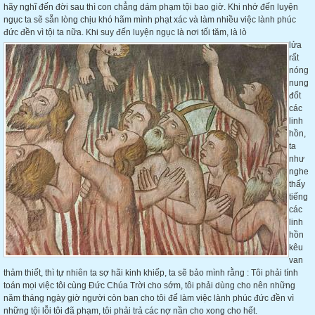
hãy nghĩ đến đời sau thì con chẳng dám phạm tội bao giờ. Khi nhớ đến luyện
ngục ta sẽ sẵn lòng chịu khó hãm mình
phạt xác và làm nhiều việc lành phúc
đức đền vì tội ta nữa. Khi suy đến luyện ngục là nơi tối tăm, là lò
lửa
rất
nóng
nung
đốt
các
linh
hồn,
ta
như
nghe
thấy
tiếng
các
linh
hồn
kêu
van
thảm thiết, thì tự nhiên ta sợ hãi kinh khiếp, ta sẽ bảo mình rằng : Tôi phải tính
toán mọi việc tôi cùng Đức Chúa Trời cho sớm, tôi phải dùng cho nên những
năm tháng ngày giờ người còn ban cho tôi để làm việc lành phúc đức đền vì
những tội lỗi tôi đã phạm, tôi phải trả các nợ nần cho xong cho hết.