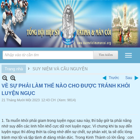
›
Trang nhà
SUY NIỆM VÀ CẦU NGUYỆN
Trước
Sau
VỀ SỰ PHẢI LÀM THẾ NÀO CHO ĐƯỢC TRÁNH KHỎI
LUYỆN NGỤC
21 Tháng Mười Một 2023
12:43 CH
(Xem: 9814)
1. Ta muốn khỏi phải giam trong luyện ngục sau này, thì bây giờ ta phải năng
nhớ suy đến các linh hồn khổ cực dữ nơi luyện ngục. Vì chưng khi ta suy đến
luyện ngục thì đông thời ta cũng nhớ đến sự chết, sự phán xét, ta sẽ dốc lòng
tránh mọi tội và tập tành đi đàng nhân đức. Trong Kinh Thánh có lời rằng : con