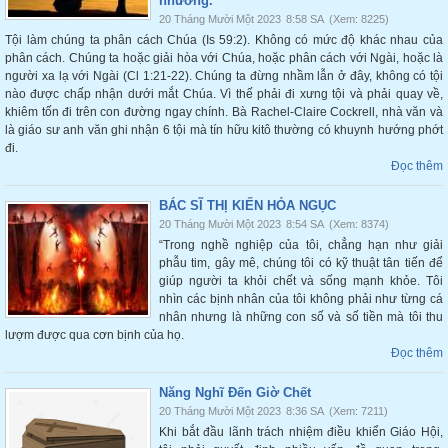
nhường.
20 Tháng Mười Một 2023
8:58 SA
(Xem: 8225)
Tội làm chúng ta phân cách Chúa (Is 59:2). Không có mức độ khác nhau của
phân cách. Chúng ta hoặc giải hòa với Chúa, hoặc phân cách với Ngài, hoặc là
người xa lạ với Ngài (Cl 1:21-22). Chúng ta đừng nhầm lẫn ở đây, không có tội
nào được chấp nhận dưới mắt Chúa. Vì thế phải đi xưng tội và phải quay về,
khiêm tốn đi trên con đường ngay chính. Bà Rachel-Claire Cockrell, nhà văn và
là giáo sư anh văn ghi nhận 6 tội mà tín hữu kitô thường có khuynh hướng phớt
đi.
Đọc thêm
BÁC SĨ THỊ KIẾN HỎA NGỤC
20 Tháng Mười Một 2023
8:54 SA
(Xem: 8374)
“Trong nghề nghiệp của tôi, chẳng hạn như giải
phẫu tim, gây mê, chúng tôi có kỹ thuật tân tiến để
giúp người ta khỏi chết và sống mạnh khỏe. Tôi
nhìn các bịnh nhân của tôi không phải như từng cá
nhân nhưng là những con số và số tiền mà tôi thu
lượm được qua cơn bịnh của họ.
Đọc thêm
Năng Nghĩ Đến Giờ Chết
20 Tháng Mười Một 2023
8:36 SA
(Xem: 7211)
Khi bắt đầu lãnh trách nhiệm điều khiển Giáo Hội,