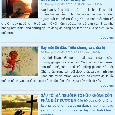
21 Tháng Mười Một 2023
12:39 CH
(Xem: 7989)
sao bạn không thử đi đến nơi lò hỏa táng, nhìn
ngắm thật kỹ nắm tro tàn, là cái còn lại của một kiếp
người, rất có thể đó là người mà bạn mới vừa trò
chuyện đầy ngưỡng mộ và say mê vài hôm trước… lúc đó bạn cảm thấy nhẹ
nhàng hơn nhiều với những áp lực đang đè nặng nơi tâm hồn của bạn chỉ là cái
phù hoa.
Đọc thêm
Bảy mối tội đầu: Triệu chứng và chữa trị
20 Tháng Mười Một 2023
9:03 SA
(Xem: 9654)
trích lời Thánh Gregoria, ngài đưa ra danh sách
những gì ngài gọi là tệ nạn. Có 7 tệ nạn biểu tượng
cho toàn thể, tóm tắt tất cả những gì dẫn đến tội.
Chúng tập trung và nuôi dưỡng tất cả các hình thức
khác của tội và muôn vàn cách sa chước để tội lỗi
hoành hành. Chúng là các căn bệnh của tâm hồn. Đó là bảy mối tội đầu.
Đọc thêm
SÁU TỘI MÀ NGƯỜI KITÔ HỮU KHÔNG CÒN
PHÂN BIỆT ĐƯỢC Bắt đầu từ bây giờ, chúng
ta phải có chọn lựa đúng đắn: chấp nhận các
yếu đuối của mình và mặc lấy đức tính khiêm