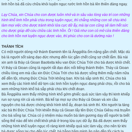
linh hồn bà đã cứu chữa khỏi luyện ngục rước linh hồn bà lên thiên đàng ngay.
Lạy Chúa, xin Chúa cho con được luôn nhớ và in sâu vào lòng vào trí con những
hình khổ linh hồn phải chịu trong luyện ngục, thì chẳng những con sẽ chịu khó
làm mọi việc cho được tránh khỏi lửa cực dữ ấy, mà lại con cũng sẽ làm hết sức
cho được giúp đỡ cứu chữa các linh hồn. Ôi ! Giả như con có mở cửa thiên đàng
cho linh hồn nơi luyện ngục được vào, thì phúc cho con là dường nào !
THÁNH TÍCH
Có một người dòng nữ thánh Đaminh tên là Ănggiêla ốm nặng gần chết. Mặc dù
bà là người sốt sáng đạo đức nhưng đến lúc gần chết cũng sợ chết lắm. Bà nài
xin anh là thày cả Gioan Baotixita kêu van Đức Chúa Trời cho bà được khỏi chết.
Vì thày cả Gioan cũng là người rất đạo đức nổi tiếng thánh thiện. Thày cả Gioan
chiều lòng em mà cầu xin Đức Chúa Trời cho bà được sống thêm mấy năm nữa
để đền tội, nhưng Đức Chúa Trời không ban. Khi bà sắp sinh thì, Chúa cho bà
xem thấy các hình khổ dữ tợn các linh hồn luyện ngục đang phải chịu, rồi cho bà
xem những hình khổ bà sắp phải chịu khi chết đoạn.
Bà Ănggiêla xem thấy những hình khổ gớm ghiếc quá sức làm vậy thì kinh khiếp
run sợ rụng rời cả và mình. Bà kể lại mọi sự cho thày cả Gioan và xin cầu
nguyện cho bà được chóng khỏi hình khổ ấy, đoạn bà sinh thì. Khi người ta táng
xác bà thì Đức Chúa Trời khiến thày cả Gioan lấy tên Đức Chúa Giêsu mà truyền
cho bà sống lại. Chúa có ý nhiệm màu muốn bà làm gương dạy dỗ người ta biết
sống thế nào để khi chết khỏi phải ở trong lửa cực dữ ấy. Bà đã được xem thấy
những hình khổ luyện ngục rõ ràng kinh khiếp quá sức làm vậy, cho nên từ khi
bà được sống lại cho đến lúc chết, bà hằng hãm mình ăn năn đền tội cách lạ