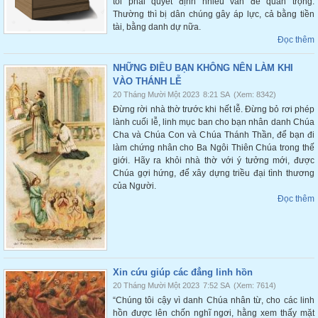
tôi phải quyết định nhiều vấn đề quan trọng.
Thường thì bị dân chúng gây áp lực, cả bằng tiền
tài, bằng danh dự nữa.
Đọc thêm
NHỮNG ĐIỀU BẠN KHÔNG NÊN LÀM KHI
VÀO THÁNH LỄ
20 Tháng Mười Một 2023
8:21 SA
(Xem: 8342)
Đừng rời nhà thờ trước khi hết lễ. Đừng bỏ rơi phép
lành cuối lễ, linh mục ban cho bạn nhân danh Chúa
Cha và Chúa Con và Chúa Thánh Thần, để bạn đi
làm chứng nhân cho Ba Ngôi Thiên Chúa trong thế
giới. Hãy ra khỏi nhà thờ với ý tưởng mới, được
Chúa gợi hứng, để xây dựng triều đại tình thương
của Người.
Đọc thêm
Xin cứu giúp các đẳng linh hồn
20 Tháng Mười Một 2023
7:52 SA
(Xem: 7614)
“Chúng tôi cậy vì danh Chúa nhân từ, cho các linh
hồn được lên chốn nghĩ ngơi, hằng xem thấy mặt