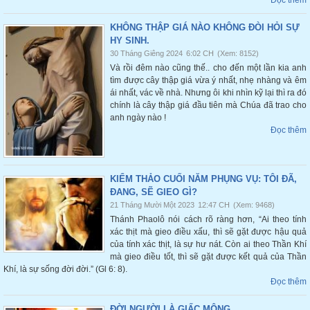
Đọc thêm
KHÔNG THẬP GIÁ NÀO KHÔNG ĐÒI HỎI SỰ
HY SINH.
30 Tháng Giêng 2024
6:02 CH
(Xem: 8152)
Và rồi đêm nào cũng thế.. cho đến một lần kia anh
tìm được cây thập giá vừa ý nhất, nhẹ nhàng và êm
ái nhất, vác về nhà. Nhưng ôi khi nhìn kỹ lại thì ra đó
chính là cây thập giá đầu tiên mà Chúa đã trao cho
anh ngày nào !
Đọc thêm
KIỂM THẢO CUỐI NĂM PHỤNG VỤ: TÔI ĐÃ,
ĐANG, SẼ GIEO GÌ?
21 Tháng Mười Một 2023
12:47 CH
(Xem: 9468)
Thánh Phaolô nói cách rõ ràng hơn, “Ai theo tính
xác thịt mà gieo điều xấu, thì sẽ gặt được hậu quả
của tính xác thịt, là sự hư nát. Còn ai theo Thần Khí
mà gieo điều tốt, thì sẽ gặt được kết quả của Thần
Khí, là sự sống đời đời.” (Gl 6: 8).
Đọc thêm
ĐỜI NGƯỜI LÀ GIẤC MỘNG