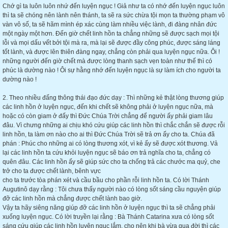
Chớ gì ta luôn luôn nhứ đến luyện ngục ! Giả như ta có nhớ đến luyện ngục luôn
thì ta sẽ chóng nên lành nên thánh, ta sẽ ra sức chừa tội mọn ta thường phạm vô
vàn vô số, ta sẽ hãm mình ép xác cùng làm nhiều việc lành, đi đàng nhân đức
một ngày một hơn. Đến giờ chết linh hồn ta chẳng những sẽ được sạch mọi tội
lỗi và mọi dấu vết bởi tội mà ra, mà lại sẽ được đầy công phúc, được sáng láng
tốt lành, và được lên thiên đàng ngay, chẳng còn phải qua luyện ngục nữa. Ôi !
những người đến giờ chết mà được lòng thanh sạch vẹn toàn như thế thì có
phúc là dường nào ! Ôi sự hằng nhớ đến luyện ngục là sự làm ích cho người ta
dường nào !
2. Theo nhiều đấng thông thái đạo đức dạy : Thì những kẻ thật lòng thương giúp
các linh hồn ở luyện ngục, đến khi chết sẽ không phải ở luyện ngục nữa, mà
hoặc có còn giam ở đấy thì Đức Chúa Trời chẳng để người ấy phải giam lâu
đâu. Vì chưng những ai chịu khó cứu giúp các linh hồn thì chắc chắn sẽ được rỗi
linh hồn, ta làm ơn nào cho ai thì Đức Chúa Trời sẽ trả ơn ấy cho ta. Chúa đã
phán : Phúc cho những ai có lòng thương xót, vì kẻ ấy sẽ được xót thương. Vả
lại các linh hồn ta cứu khỏi luyện ngục sẽ báo ơn trả nghĩa cho ta, chẳng có
quên đâu. Các linh hồn ấy sẽ giúp sức cho ta chống trả các chước ma quỷ, che
trở cho ta được chết lành, bênh vực
cho ta trước tòa phán xét và cầu bầu cho phần rỗi linh hồn ta. Có lời Thánh
Augutinô dạy rằng : Tôi chưa thấy người nào có lòng sốt sáng cầu nguyện giúp
đỡ các linh hồn mà chẳng được chết lành bao giờ.
Vậy ta hãy siêng năng giúp đỡ các linh hồn ở luyện ngục thì ta sẽ chẳng phải
xuống luyện ngục. Có lời truyền lại rằng : Bà Thánh Catarina xưa có lòng sốt
sáng cứu giúp các linh hồn luyện ngục lắm, cho nên khi bà vừa qua đời thì các