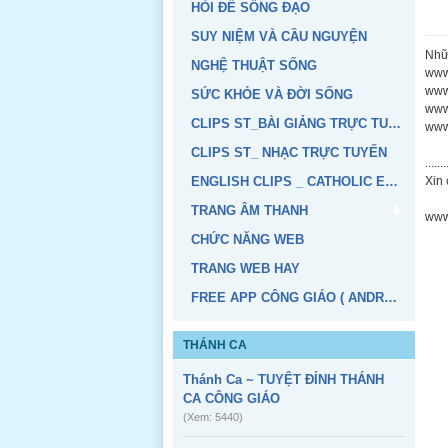
HỎI ĐỂ SỐNG ĐẠO
SUY NIỆM VÀ CẦU NGUYỆN
Nhữn
NGHỆ THUẬT SỐNG
www
www
SỨC KHỎE VÀ ĐỜI SỐNG
www
CLIPS ST_BÀI GIẢNG TRỰC TUYẾN
www
CLIPS ST_ NHẠC TRỰC TUYẾN
.......
ENGLISH CLIPS _ CATHOLIC EDUCATION
Xin
TRANG ÂM THANH
www
CHỨC NĂNG WEB
TRANG WEB HAY
FREE APP CÔNG GIÁO ( ANDROID, IOS)
THÁNH CA
Thánh Ca ~ TUYỆT ĐỈNH THÁNH
CA CÔNG GIÁO
(Xem: 5440)