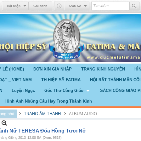
Hội nhập
Ghi danh
6:45 SA
 LỂ (HOME)
ĐƠN XIN GIA NHẬP
TRANG KINH NGUYỆN
HÌ
OẠT _ VIET NAM
TH HIỆP SỸ FATIMA
HỘI RẤT THÁNH MÂN CÔI
N
Luyện Ngục
Góc Thơ Công Giáo
SÁCH CÔNG GIÁO P
Hinh Anh Những Câu Hay Trong Thánh Kinh
›
›
ang nhà
TRANG ÂM THANH
ALBUM AUDIO
ánh Nữ TERESA Đóa Hồng Tươi Nở
háng Giêng 2013
12:00 SA
(Xem: 9515)