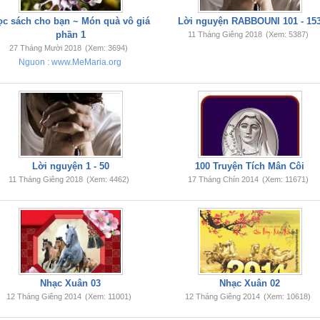
ọc sách cho bạn ~ Món quà vô giá
Lời nguyện RABBOUNI 101 - 15
phần 1
11 Tháng Giêng 2018
(Xem: 5387)
27 Tháng Mười 2018
(Xem: 3694)
Nguon : www.MeMaria.org
Lời nguyện 1 - 50
100 Truyện Tích Mân Côi
11 Tháng Giêng 2018
(Xem: 4462)
17 Tháng Chín 2014
(Xem: 11671)
Nhạc Xuân 03
Nhạc Xuân 02
12 Tháng Giêng 2014
(Xem: 11001)
12 Tháng Giêng 2014
(Xem: 10618)