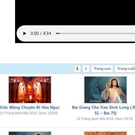
1
2
Trang sau
Trang cuối
Giấc Mộng Chuyến Đi Hỏa Ngục
Bai Giang Cha Tran Dinh Long ( B
51 ~ Bai 75)
10 Tháng Mười Một 2018
(Xem: 13025)
10 Tháng Mười Một 2018
(Xem: 5973)