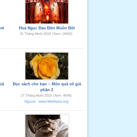
nơi
Hoả Ngục Đau Đớn Muôn Đời
31 Tháng Mười 2018
(Xem: 16692)
iá
Đọc sách cho bạn ~ Món quà vô giá
phần 2
27 Tháng Mười 2018
(Xem: 4049)
Nguon : www.MeMaria.org