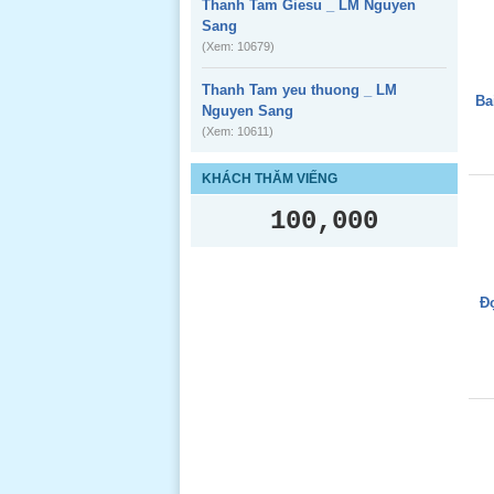
Thanh Tam Giesu _ LM Nguyen
Sang
(Xem: 10679)
Thanh Tam yeu thuong _ LM
Ba
Nguyen Sang
(Xem: 10611)
KHÁCH THĂM VIẾNG
100,000
Đ