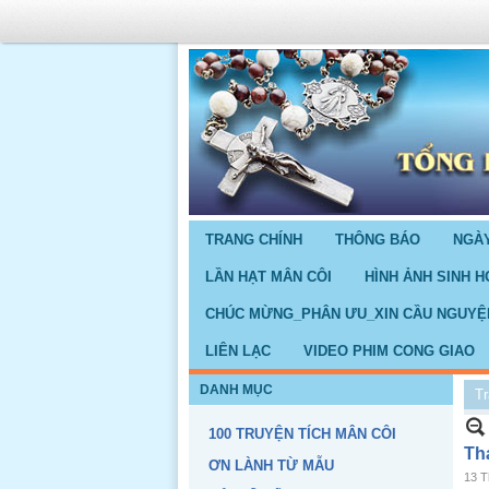
TRANG CHÍNH
THÔNG BÁO
NGÀY
LẦN HẠT MÂN CÔI
HÌNH ẢNH SINH H
CHÚC MỪNG_PHÂN ƯU_XIN CẦU NGUYỆ
LIÊN LẠC
VIDEO PHIM CONG GIAO
DANH MỤC
Tr
100 TRUYỆN TÍCH MÂN CÔI
Th
ƠN LÀNH TỪ MẪU
13 T