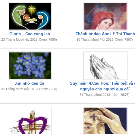
Gloria _ Cao cung len
Thánh tử đạo Ane Lê Thi Than
23 Tháng Mười Hai 2013
(Xem: 7656)
10 Tháng Mười Một 2013
(Xem: 7567)
Xin nhớ đến tôi
Suy niệm 4:Cầu Hồn."Tiển biệt và 
nguyện cho người quá cố"
08 Tháng Mười Một 2013
(Xem: 7820)
31 Tháng Mười 2013
(Xem: 9675)