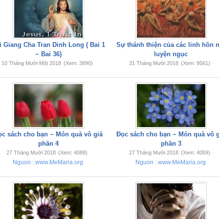
i Giang Cha Tran Dinh Long ( Bai 1
Sự thánh thiện của các linh hồn 
~ Bai 36)
luyện ngục
10 Tháng Mười Một 2018
(Xem: 3890)
31 Tháng Mười 2018
(Xem: 9561)
ọc sách cho bạn ~ Món quà vô giá
Đọc sách cho bạn ~ Món quà vô g
phần 4
phần 3
27 Tháng Mười 2018
(Xem: 4088)
27 Tháng Mười 2018
(Xem: 4059)
Nguon : www.MeMaria.org
Nguon : www.MeMaria.org