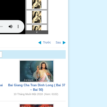
Trước
Sau
ai
Bai Giang Cha Tran Dinh Long ( Bai 37
~ Bai 50)
10 Tháng Mười Một 2018
(Xem: 6102)