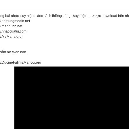
g bài nhạc, suy niệm , đọc sách thiêng liêng , suy niệm .... được download trên n
.tinmungmedia.net
.thanhlinh.net
.nhaccuatui.com
.MeMaria.org
.
 cám ơn Web bạn.
.DucmeFatimaMancoi.org