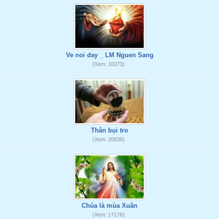
Ve noi day _ LM Nguen Sang
(Xem: 10273)
Thân bụi tro
(Xem: 20836)
Chúa là mùa Xuân
(Xem: 17176)