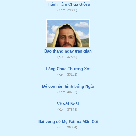
Thánh Tâm Chúa Giêsu
(Xem: 29880)
Bao thang ngay tran gian
(Xem: 32329)
Lòng Chúa Thương Xót
(Xem: 33181)
Để con nên hình bóng Ngài
(Xem: 40753)
Về với Ngài
(Xem: 37848)
Bài vọng cổ Mẹ Fatima Mân Côi
(Xem: 30964)