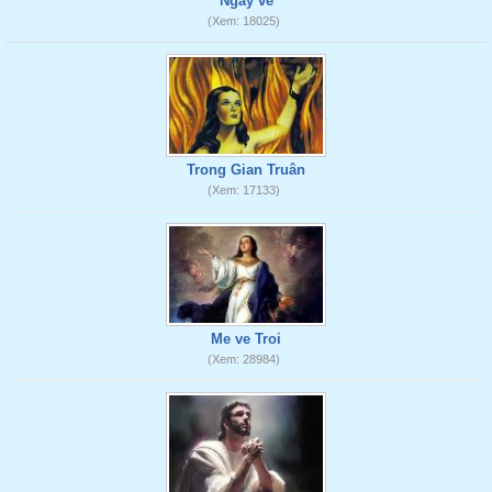
Ngày về
(Xem: 18025)
Trong Gian Truân
(Xem: 17133)
Me ve Troi
(Xem: 28984)