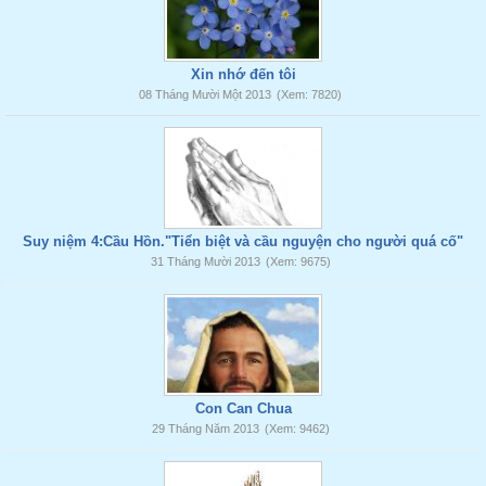
Xin nhớ đến tôi
08 Tháng Mười Một 2013
(Xem: 7820)
Suy niệm 4:Cầu Hồn."Tiển biệt và cầu nguyện cho người quá cố"
31 Tháng Mười 2013
(Xem: 9675)
Con Can Chua
29 Tháng Năm 2013
(Xem: 9462)