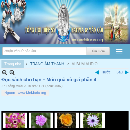
›
›
Trang nhà
TRANG ÂM THANH
ALBUM AUDIO
Trước
Sau
Đọc sách cho bạn ~ Món quà vô giá phần 4
27 Tháng Mười 2018
9:43 CH
(Xem: 4087)
Nguon : www.MeMaria.org