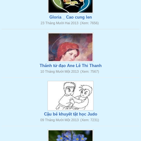
Gloria _ Cao cung len
23 Tháng Mười Hai 2013
(Xem: 7656)
Thánh tử đạo Ane Lê Thi Thanh
10 Tháng Mười Một 2013
(Xem: 7567)
Cậu bé khuyết tật học Judo
09 Tháng Mười Một 2013
(Xem: 7231)