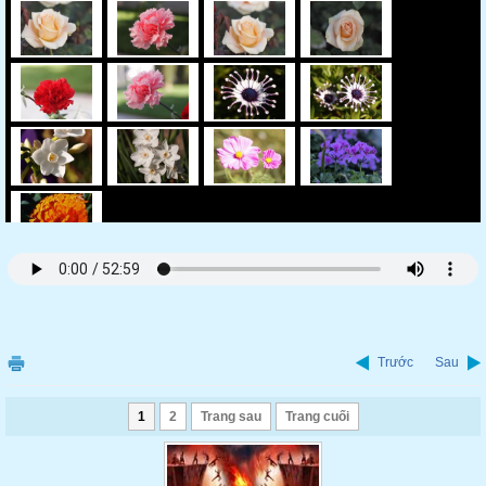
Trước
Sau
1
2
Trang sau
Trang cuối