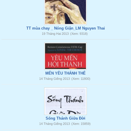
TT mùa chay _ Nóng Giận_LM Nguyen Thai
19 Tháng Hai 2013
(Xem: 9318)
MẾN YÊU THÁNH THỂ
14 Tháng Giêng 2013
(Xem: 11800)
Sống Thánh Giữa Đời
14 Tháng Giêng 2013
(Xem: 15859)