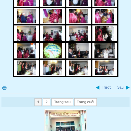
Trước
Sau
1
2
Trang sau
Trang cuối