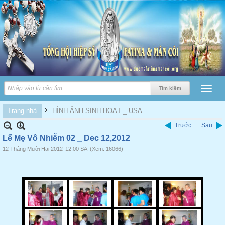
›
Trang nhà
HÌNH ẢNH SINH HOẠT _ USA
Trước
Sau
Lể Mẹ Vô Nhiễm 02 _ Dec 12,2012
12 Tháng Mười Hai 2012
12:00 SA
(Xem: 16066)