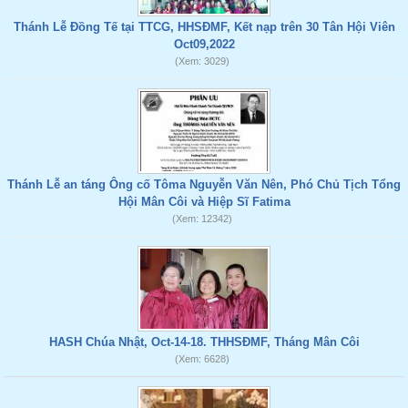
Thánh Lễ Đồng Tế tại TTCG, HHSĐMF, Kết nạp trên 30 Tân Hội Viên
Oct09,2022
(Xem: 3029)
Thánh Lễ an táng Ông cố Tôma Nguyễn Văn Nên, Phó Chủ Tịch Tổng
Hội Mân Côi và Hiệp Sĩ Fatima
(Xem: 12342)
HASH Chúa Nhật, Oct-14-18. THHSĐMF, Tháng Mân Côi
(Xem: 6628)