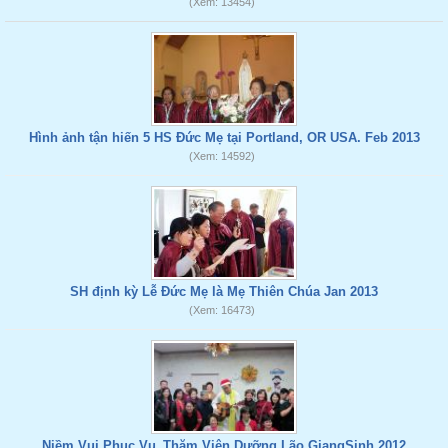
(Xem: 13454)
Hình ảnh tận hiến 5 HS Đức Mẹ tại Portland, OR USA. Feb 2013
(Xem: 14592)
SH định kỳ Lễ Đức Mẹ là Mẹ Thiên Chúa Jan 2013
(Xem: 16473)
Niềm Vui Phục Vụ_Thăm Viện Dưỡng Lão GiangSinh 2012