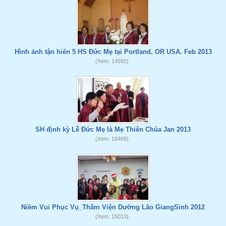
Hình ảnh tận hiến 5 HS Đức Mẹ tại Portland, OR USA. Feb 2013
(Xem: 14592)
SH định kỳ Lễ Đức Mẹ là Mẹ Thiên Chúa Jan 2013
(Xem: 16469)
Niềm Vui Phục Vụ_Thăm Viện Dưỡng Lão GiangSinh 2012
(Xem: 15013)