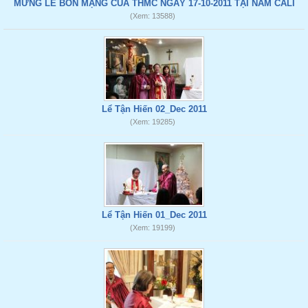
MỪNG LỄ BỔN MẠNG CỦA THMC NGÀY 17-10-2011 TẠI NAM CALI
(Xem: 13588)
Lể Tận Hiến 02_Dec 2011
(Xem: 19285)
Lể Tận Hiến 01_Dec 2011
(Xem: 19199)