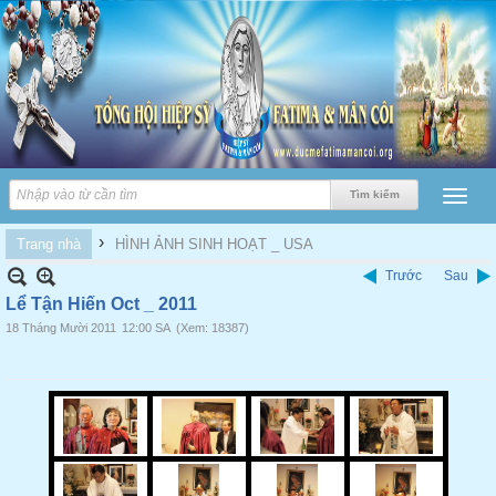
›
Trang nhà
HÌNH ẢNH SINH HOẠT _ USA
Trước
Sau
Lể Tận Hiến Oct _ 2011
18 Tháng Mười 2011
12:00 SA
(Xem: 18387)