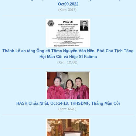
Oct09,2022
(Xem: 3017)
Thánh Lễ an táng Ông cố Tôma Nguyễn Văn Nên, Phó Chủ Tịch Tổng
Hội Mân Côi và Hiệp Sĩ Fatima
(Xem: 12336)
HASH Chúa Nhật, Oct-14-18. THHSĐMF, Tháng Mân Côi
(Xem: 6620)