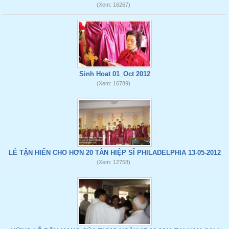
(Xem: 16267)
Sinh Hoat 01_Oct 2012
(Xem: 16789)
LỄ TẬN HIẾN CHO HƠN 20 TÂN HIỆP SĨ PHILADELPHIA 13-05-2012
(Xem: 12758)