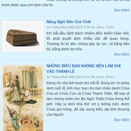
lượm được qua cơn bịnh của họ.
Đọc thêm
Năng Nghĩ Đến Giờ Chết
20 Tháng Mười Một 2023
8:36 SA
(Xem: 7209)
Khi bắt đầu lãnh trách nhiệm điều khiển Giáo Hội,
tôi phải quyết định nhiều vấn đề quan trọng.
Thường thì bị dân chúng gây áp lực, cả bằng tiền
tài, bằng danh dự nữa.
Đọc thêm
NHỮNG ĐIỀU BẠN KHÔNG NÊN LÀM KHI
VÀO THÁNH LỄ
20 Tháng Mười Một 2023
8:21 SA
(Xem: 8331)
Đừng rời nhà thờ trước khi hết lễ. Đừng bỏ rơi phép
lành cuối lễ, linh mục ban cho bạn nhân danh Chúa
Cha và Chúa Con và Chúa Thánh Thần, để bạn đi
làm chứng nhân cho Ba Ngôi Thiên Chúa trong thế
giới. Hãy ra khỏi nhà thờ với ý tưởng mới, được
Chúa gợi hứng, để xây dựng triều đại tình thương
của Người.
Đọc thêm