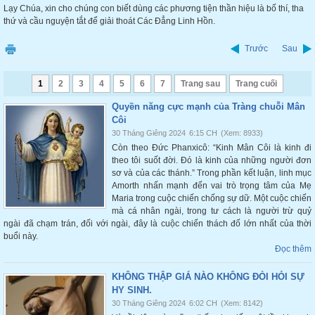
Lạy Chúa, xin cho chúng con biết dùng các phương tiện thần hiệu là bố thí, tha
thứ và cầu nguyện tắt để giải thoát Các Đẳng Linh Hồn.
Trước
Sau
1
2
3
4
5
6
7
Trang sau
Trang cuối
Quyền năng cực mạnh của Tràng chuỗi Mân
Côi
30 Tháng Giêng 2024
6:15 CH
(Xem: 8933)
Còn theo Đức Phanxicô: “Kinh Mân Côi là kinh đi
theo tôi suốt đời. Đó là kinh của những người đơn
sơ và của các thánh.” Trong phần kết luận, linh mục
Amorth nhấn mạnh đến vai trò trọng tâm của Mẹ
Maria trong cuộc chiến chống sự dữ. Một cuộc chiến
mà cá nhân ngài, trong tư cách là người trừ quỷ
ngài đã chạm trán, đối với ngài, đây là cuộc chiến thách đố lớn nhất của thời
buổi này.
Đọc thêm
KHÔNG THẬP GIÁ NÀO KHÔNG ĐÒI HỎI SỰ
HY SINH.
30 Tháng Giêng 2024
6:02 CH
(Xem: 8142)