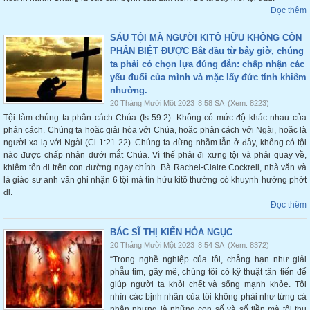
Đọc thêm
SÁU TỘI MÀ NGƯỜI KITÔ HỮU KHÔNG CÒN
PHÂN BIỆT ĐƯỢC Bắt đầu từ bây giờ, chúng
ta phải có chọn lựa đúng đắn: chấp nhận các
yếu đuối của mình và mặc lấy đức tính khiêm
nhường.
20 Tháng Mười Một 2023
8:58 SA
(Xem: 8223)
Tội làm chúng ta phân cách Chúa (Is 59:2). Không có mức độ khác nhau của
phân cách. Chúng ta hoặc giải hòa với Chúa, hoặc phân cách với Ngài, hoặc là
người xa lạ với Ngài (Cl 1:21-22). Chúng ta đừng nhầm lẫn ở đây, không có tội
nào được chấp nhận dưới mắt Chúa. Vì thế phải đi xưng tội và phải quay về,
khiêm tốn đi trên con đường ngay chính. Bà Rachel-Claire Cockrell, nhà văn và
là giáo sư anh văn ghi nhận 6 tội mà tín hữu kitô thường có khuynh hướng phớt
đi.
Đọc thêm
BÁC SĨ THỊ KIẾN HỎA NGỤC
20 Tháng Mười Một 2023
8:54 SA
(Xem: 8372)
“Trong nghề nghiệp của tôi, chẳng hạn như giải
phẫu tim, gây mê, chúng tôi có kỹ thuật tân tiến để
giúp người ta khỏi chết và sống mạnh khỏe. Tôi
nhìn các bịnh nhân của tôi không phải như từng cá
nhân nhưng là những con số và số tiền mà tôi thu