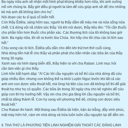
Ba ngày nữa anh sẽ nhận một hình phạt khủng khiếp hơn nữa, khi anh xuống
mồ với chúng ta. Bấy giờ điều gì người ta làm để cứu giúp anh sẽ để cho những
kẻ mà anh đã không làm cho họ”.
Nói đoạn các tu sĩ quá cố biến hết.
Còn thầy Êdêla, sáng hôm sau, người ta thấy dầm dề máu me và nửa sống nửa
chết. Cả dòng vội vã chăm sóc thầy. Và khi nói được, thầy kêu lên: “Tôi cần thuốc
cho phần hồn hơn thuốc cho phần xác. Các thương tích của tôi không bao giờ
lành. Ba ngày nữa, tôi sẽ ra trước tòa Chúa. Xin hãy cho tôi chịu các bí tích sau
hết.”
Chịu xong các bí tích, Êdêla yếu dần cho đến khi trút hơi thở cuối cùng.
Nhà dòng liền hát lễ cho thầy và phân phát cho bần nhân các bữa ăn của thầy
trong 30 ngày.
Xanh xao và hình dạng biến đổi, thầy hiện ra với cha Raban. Linh mục hỏi
cần làm việc gì cho thầy.
Linh hồn bất hạnh đáp: “A! Các lời cầu nguyện và bố thí của nhà dòng đã cứu
giúp nhiều lắm: nhưng con không thể ra khỏi Luyện Ngục trước khi tất cả các
anh em con được siêu thoát hết, mà lòng hà tiện của con đã không bố thí để giải
thoát họ như họ có quyền. Các bữa ăn trong 30 ngày cha cho kẻ nghèo để cứu
giúp con thì họ hưởng hết. Vậy xin cha cho gia tăng lời cầu nguyện và bố thí,
nhất là dâng thánh lễ. Con hy vọng với phương thế đó, chúng con được siêu
thoát hết.”
Cha Raban thi hành. Một tháng sau Êdêla tái hiện, bận áo trắng, đầy vinh phúc,
mặt mày hớn hở, cám ơn nhà dòng và hứa luôn luôn cầu nguyện lại để đền ơn.
II. THA THỨ LÀ PHƯƠNG TIỆN LINH NGHIỆM GIẢI THOÁT CÁC ĐẲNG LINH