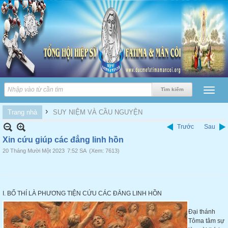
›
Trang nhà
SUY NIỆM VÀ CẦU NGUYỆN
Trước
Sau
Xin cứu giúp các đẳng linh hồn
20 Tháng Mười Một 2023
7:52 SA
(Xem: 7613)
I. BỐ THÍ LÀ PHƯƠNG TIỆN CỨU CÁC ĐẲNG LINH HỒN
Đại thánh
Tôma tâm sự