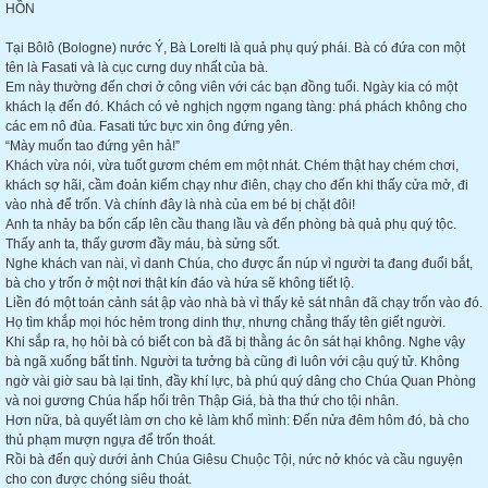
HỒN
Tại Bôlô (Bologne) nước Ý, Bà Lorelti là quả phụ quý phái. Bà có đứa con một
tên là Fasati và là cục cưng duy nhất của bà.
Em này thường đến chơi ở công viên với các bạn đồng tuổi. Ngày kia có một
khách lạ đến đó. Khách có vẻ nghịch ngợm ngang tàng: phá phách không cho
các em nô đùa. Fasati tức bực xin ông đứng yên.
“Mày muốn tao đứng yên hả!”
Khách vừa nói, vừa tuốt gươm chém em một nhát. Chém thật hay chém chơi,
khách sợ hãi, cầm đoản kiếm chạy như điên, chạy cho đến khi thấy cửa mở, đi
vào nhà để trốn. Và chính đây là nhà của em bé bị chặt đôi!
Anh ta nhảy ba bốn cấp lên cầu thang lầu và đến phòng bà quả phụ quý tộc.
Thấy anh ta, thấy gươm đầy máu, bà sửng sốt.
Nghe khách van nài, vì danh Chúa, cho được ẩn núp vì người ta đang đuổi bắt,
bà cho y trốn ở một nơi thật kín đáo và hứa sẽ không tiết lộ.
Liền đó một toán cảnh sát ập vào nhà bà vì thấy kẻ sát nhân đã chạy trốn vào đó.
Họ tìm khắp mọi hóc hẻm trong dinh thự, nhưng chẳng thấy tên giết người.
Khi sắp ra, họ hỏi bà có biết con bà đã bị thằng ác ôn sát hại không. Nghe vậy
bà ngã xuống bất tỉnh. Người ta tưởng bà cũng đi luôn với cậu quý tử. Không
ngờ vài giờ sau bà lại tỉnh, đầy khí lực, bà phú quý dâng cho Chúa Quan Phòng
và noi gương Chúa hấp hối trên Thập Giá, bà tha thứ cho tội nhân.
Hơn nữa, bà quyết làm ơn cho kẻ làm khổ mình: Đến nửa đêm hôm đó, bà cho
thủ phạm mượn ngựa để trốn thoát.
Rồi bà đến quỳ dưới ảnh Chúa Giêsu Chuộc Tội, nức nở khóc và cầu nguyện
cho con được chóng siêu thoát.