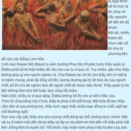
là ngài thích
bố thí hơn là
ăn chay và
cầu nguyện
để đền tội đã
phạm.
Bởi đó, nhiều
thánh đã
chọn việc bố
thí như là
phương tiện
để cứu các Đẳng Linh Hồn.
Linh
mục Raban Mô (Maur) tu viện trưởng Phun Đơ (Fulde) buộc thầy quản lý
Êdêla phải bố thí thật nhiều để cầu cho các tu sĩ quá cố. Tuy nhiên, gần như thầy
không giúp gì cho người nghèo cả. Cha Raban lại chỉ thị cho thầy, khi có một tu
sĩ mệnh chung, phải lấy tổng số tiền, tương đương giá trị 30 bữa ăn của người
chết, bố thí cho kẻ nghèo khó để người chết đó được siêu thoát. Thầy quản lý hà
tiện không làm như thế hoặc làm cũng rất chậm.
Năm 830, nhiều tu sĩ quá vãng. Êdêla không bố thí cho ai hết vì tiếc của.
Theo lẽ công bằng của Chúa, thầy bị phạt vì tội bất trung. Một bữa tối kia, thầy
cầm đèn đi qua phòng học, thầy kinh ngạc thấy nhiều bạn đồng tu chết, ngồi tại
chỗ thường ngồi.
Run như cầy sấy, thầy như pho tượng chết đứng tại chỗ, không nhúc nhích. Một
vài tu sĩ mệnh một đến lột áo thầy và lấy roi da đánh tơi bời đến nỗi thầy phải bất
tỉnh. Đồng thời họ tuyên bố: “Đồ khốn, hãy nhận hình phạt vì tội hà tiện của anh.