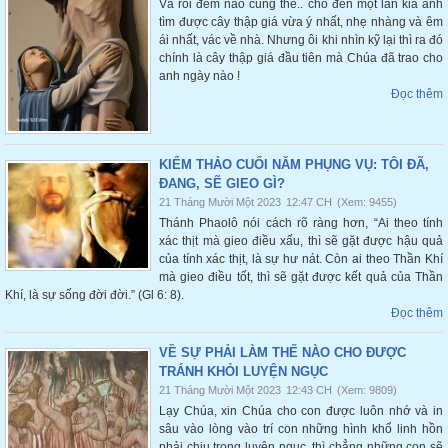
Và rồi đêm nào cũng thế.. cho đến một lần kia anh
tìm được cây thập giá vừa ý nhất, nhẹ nhàng và êm
ái nhất, vác về nhà. Nhưng ôi khi nhìn kỹ lại thì ra đó
chính là cây thập giá đầu tiên mà Chúa đã trao cho
anh ngày nào !
Đọc thêm
KIỂM THẢO CUỐI NĂM PHỤNG VỤ: TÔI ĐÃ,
ĐANG, SẼ GIEO GÌ?
21 Tháng Mười Một 2023
12:47 CH
(Xem: 9455)
Thánh Phaolô nói cách rõ ràng hơn, “Ai theo tính
xác thịt mà gieo điều xấu, thì sẽ gặt được hậu quả
của tính xác thịt, là sự hư nát. Còn ai theo Thần Khí
mà gieo điều tốt, thì sẽ gặt được kết quả của Thần
Khí, là sự sống đời đời.” (Gl 6: 8).
Đọc thêm
VỀ SỰ PHẢI LÀM THẾ NÀO CHO ĐƯỢC
TRÁNH KHỎI LUYỆN NGỤC
21 Tháng Mười Một 2023
12:43 CH
(Xem: 9809)
Lạy Chúa, xin Chúa cho con được luôn nhớ và in
sâu vào lòng vào trí con những hình khổ linh hồn
phải chịu trong luyện ngục, thì chẳng những con sẽ