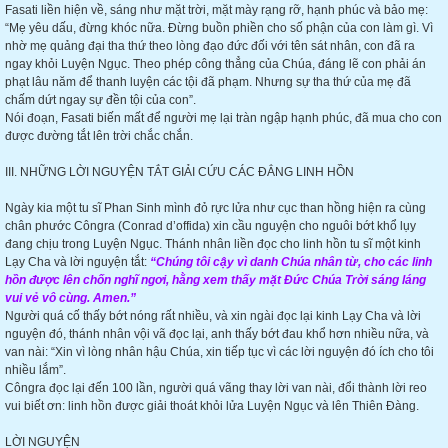
Fasati liền hiện về, sáng như mặt trời, mặt mày rạng rỡ, hạnh phúc và bảo mẹ:
“Mẹ yêu dấu, đừng khóc nữa. Đừng buồn phiền cho số phận của con làm gì. Vì
nhờ mẹ quảng đại tha thứ theo lòng đạo đức đối với tên sát nhân, con đã ra
ngay khỏi Luyện Ngục. Theo phép công thẳng của Chúa, đáng lẽ con phải án
phạt lâu năm để thanh luyện các tội đã phạm. Nhưng sự tha thứ của mẹ đã
chấm dứt ngay sự đền tội của con”.
Nói đoạn, Fasati biến mất để người mẹ lại tràn ngập hạnh phúc, đã mua cho con
được đường tắt lên trời chắc chắn.
III. NHỮNG LỜI NGUYỆN TẮT GIẢI CỨU CÁC ĐẲNG LINH HỒN
Ngày kia một tu sĩ Phan Sinh mình đỏ rực lửa như cục than hồng hiện ra cùng
chân phước Côngra (Conrad d’offida) xin cầu nguyện cho nguôi bớt khổ lụy
đang chịu trong Luyện Ngục. Thánh nhân liền đọc cho linh hồn tu sĩ một kinh
Lạy Cha và lời nguyện tắt:
“Chúng tôi cậy vì danh Chúa nhân từ, cho các linh
hồn được lên chốn nghĩ ngơi, hằng xem thấy mặt Đức Chúa Trời sáng láng
vui vẻ vô cùng. Amen.”
Người quá cố thấy bớt nóng rất nhiều, và xin ngài đọc lại kinh Lạy Cha và lời
nguyện đó, thánh nhân vội vã đọc lại, anh thấy bớt đau khổ hơn nhiều nữa, và
van nài: “Xin vì lòng nhân hậu Chúa, xin tiếp tục vì các lời nguyện đó ích cho tôi
nhiều lắm”.
Côngra đọc lại đến 100 lần, người quá vãng thay lời van nài, đổi thành lời reo
vui biết ơn: linh hồn được giải thoát khỏi lửa Luyện Ngục và lên Thiên Đàng.
LỜI NGUYỆN