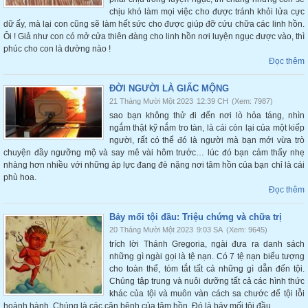
chịu khó làm mọi việc cho được tránh khỏi lửa cực
dữ ấy, mà lại con cũng sẽ làm hết sức cho được giúp đỡ cứu chữa các linh hồn.
Ôi ! Giả như con có mở cửa thiên đàng cho linh hồn nơi luyện ngục được vào, thì
phúc cho con là dường nào !
Đọc thêm
ĐỜI NGƯỜI LÀ GIẤC MỘNG
21 Tháng Mười Một 2023
12:39 CH
(Xem: 7987)
sao bạn không thử đi đến nơi lò hỏa táng, nhìn
ngắm thật kỹ nắm tro tàn, là cái còn lại của một kiếp
người, rất có thể đó là người mà bạn mới vừa trò
chuyện đầy ngưỡng mộ và say mê vài hôm trước… lúc đó bạn cảm thấy nhẹ
nhàng hơn nhiều với những áp lực đang đè nặng nơi tâm hồn của bạn chỉ là cái
phù hoa.
Đọc thêm
Bảy mối tội đầu: Triệu chứng và chữa trị
20 Tháng Mười Một 2023
9:03 SA
(Xem: 9645)
trích lời Thánh Gregoria, ngài đưa ra danh sách
những gì ngài gọi là tệ nạn. Có 7 tệ nạn biểu tượng
cho toàn thể, tóm tắt tất cả những gì dẫn đến tội.
Chúng tập trung và nuôi dưỡng tất cả các hình thức
khác của tội và muôn vàn cách sa chước để tội lỗi
hoành hành. Chúng là các căn bệnh của tâm hồn. Đó là bảy mối tội đầu.