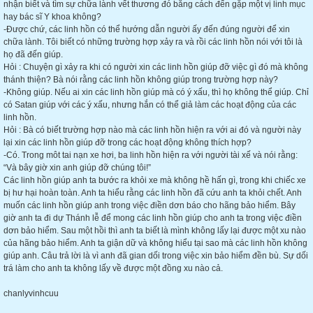
nhận biết và tìm sự chữa lành vết thương đó bằng cách đến gặp một vị linh mục
hay bác sĩ Y khoa không?
-Được chứ, các linh hồn có thể hướng dẫn người ấy đến đúng người để xin
chữa lành. Tôi biết có những trường hợp xảy ra và rồi các linh hồn nói với tôi là
họ đã đến giúp.
Hỏi : Chuyện gì xảy ra khi có người xin các linh hồn giúp đỡ việc gì đó mà không
thánh thiện? Bà nói rằng các linh hồn không giúp trong trường hợp này?
-Không giúp. Nếu ai xin các linh hồn giúp mà có ý xấu, thì họ không thể giúp. Chỉ
có Satan giúp với các ý xấu, nhưng hắn có thể giả làm các hoạt động của các
linh hồn.
Hỏi : Bà có biết trường hợp nào mà các linh hồn hiện ra với ai đó và người này
lại xin các linh hồn giúp đỡ trong các hoạt động không thích hợp?
-Có. Trong môt tai nạn xe hơi, ba linh hồn hiện ra với người tài xế và nói rằng:
“Và bây giờ xin anh giúp đỡ chúng tôi!”
Các linh hồn giúp anh ta bước ra khỏi xe mà không hề hấn gì, trong khi chiếc xe
bị hư hại hoàn toàn. Anh ta hiểu rằng các linh hồn đã cứu anh ta khỏi chết. Anh
muốn các linh hồn giúp anh trong việc điền dơn báo cho hãng bảo hiểm. Bây
giờ anh ta đi dự Thánh lễ để mong các linh hồn giúp cho anh ta trong việc điền
dơn bảo hiểm. Sau một hồi thì anh ta biết là mình không lấy lại được một xu nào
của hãng bảo hiểm. Anh ta giận dữ và không hiểu tại sao mà các linh hồn không
giúp anh. Câu trả lời là vì anh đã gian dối trong việc xin bảo hiểm đền bù. Sự dối
trá làm cho anh ta không lấy về được một đồng xu nào cả.
chanlyvinhcuu