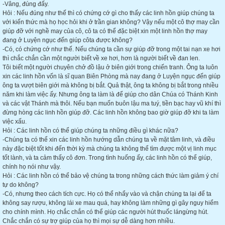
-Vâng, đúng đấy.
Hỏi : Nếu đúng như thế thì có chứng cớ gì cho thấy các linh hồn giúp chúng ta
với kiến thức mà họ học hỏi khi ở trần gian không? Vậy nếu một cô thợ may cần
giúp đỡ với nghề may của cô, cô ta có thể đặc biệt xin một linh hồn thợ may
đang ở Luyện ngục đến giúp côta được không?
-Có, có chứng cớ như thế. Nếu chúng ta cần sự giúp đỡ trong một tai nạn xe hơi
thì chắc chắn cần một người biết về xe hơi, hơn là người biết về đan len.
Tôi biết một người chuyên chở đồ lậu ở biên giới trong chiến tranh. Ông ta luôn
xin các linh hồn vốn là sĩ quan Biên Phòng mà nay đang ở Luyện ngục đến giúp
ông ta vượt biên giới mà không bị bắt. Quả thật, ông ta không bị bắt trong nhiều
năm khi làm việc ấy. Nhưng ông ta làm là để giúp cho dân Chúa có Thánh Kinh
và các vật Thánh mà thôi. Nếu bạn muốn buôn lậu ma tuý, tiền bạc hay vũ khí thì
đừng hòng các linh hồn giúp đỡ. Các linh hồn không bao giờ giúp đỡ khi ta làm
việc xấu.
Hỏi : Các linh hồn có thể giúp chúng ta những điều gì khác nữa?
-Chúng ta có thể xin các linh hồn hướng dẫn chúng ta về mặt tâm linh, và điều
này đặc biệt tốt khi đến thời kỳ mà chúng ta không thể tìm được một vị linh mục
tốt lành, và ta cảm thấy cô đơn. Trong tình huống ấy, các linh hồn có thể giúp,
chính họ nói như vậy.
Hỏi : Các linh hồn có thể bảo vệ chúng ta trong những cách thức làm giảm ý chí
tự do không?
-Có, nhưng theo cách tích cực. Họ có thể nhẩy vào và chận chúng ta lại để ta
không say rượu, không lái xe mau quá, hay không làm những gì gây nguy hiểm
cho chính mình. Họ chắc chắn có thể giúp các người hút thuốc lángừng hút.
Chắc chắn có sự trợ giúp của họ thì mọi sự dễ dàng hơn nhiều.