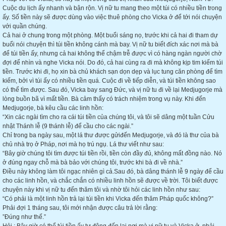
Cuộc du lịch ấy nhanh và bận rộn. Vị nữ tu mang theo một túi có nhiều tiền trong
ấy. Số tiền này sẽ được dùng vào việc thuê phòng cho Vicka ở để tới nói chuyện
với quần chúng.
Cả hai ở chung trong một phòng. Một buổi sáng nọ, trước khi cả hai đi tham dự
buổi nói chuyện thì túi tiền không cánh mà bay. Vị nữ tu biết đích xác nơi mà bà
để túi tiền ấy, nhưng cả hai không thể chậm trễ được vì có hàng ngàn người chờ
đợi để nhìn và nghe Vicka nói. Do đó, cả hai cùng ra đi mà không kịp tim kiếm túi
tiền. Trước khi đi, họ xin bà chủ khách sạn dọn dẹp và lục tung căn phòng để tìm
kiếm, bởi vì túi ấy có nhiều tiền quá. Cuộc đi về tiếp diễn, và túi tiền không sao
có thể tìm được. Sau đó, Vicka bay sang Đức, và vị nữ tu đi về lại Medjugorje mà
lòng buồn bã vì mất tiền. Bà cảm thấy có trách nhiệm trong vụ này. Khi đến
Medjugorje, bà kêu cầu các linh hồn:
“Xin các ngài tìm cho ra cái túi tiền của chúng tôi, và tôi sẽ dâng một tuần Cửu
nhật Thánh lễ (9 thánh lễ) để cầu cho các ngài.”
Chỉ trong ba ngày sau, một lá thư được gửiđến Medjugorje, và đó là thư của bà
chủ nhà trọ ở Pháp, nơi mà họ trú ngụ. Lá thư viết như sau:
“Bây giờ chúng tôi tìm được túi tiền rồi, tiền còn đầy đủ, không mất đồng nào. Nó
ở đúng ngay chỗ mà bà bảo với chúng tôi, trước khi bà đi về nhà.”
Điều này không làm tôi ngạc nhiên gì cả.Sau đó, bà dâng thánh lễ 9 ngày để cầu
cho các linh hồn, và chắc chắn có nhiều linh hồn sẽ được về trời. Tôi biết được
chuyện này khi vị nữ tu đến thăm tôi và nhờ tôi hỏi các linh hồn như sau:
“Có phải là một linh hồn trả lại túi tiền khi Vicka đến thăm Pháp quốc không?”
Phải đợi 1 tháng sau, tôi mới nhận được câu trả lời rằng:
”Đúng như thế.”