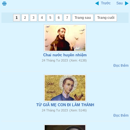
Trước
Sau
1
2
3
4
5
6
7
Trang sau
Trang cuối
Chai nước huyền nhiệm
24 Tháng Tư 2023
(Xem: 4138)
Đọc thêm
TỪ GIÃ MẸ CON ĐI LÀM THÁNH
24 Tháng Tư 2023
(Xem: 5146)
Đọc thêm