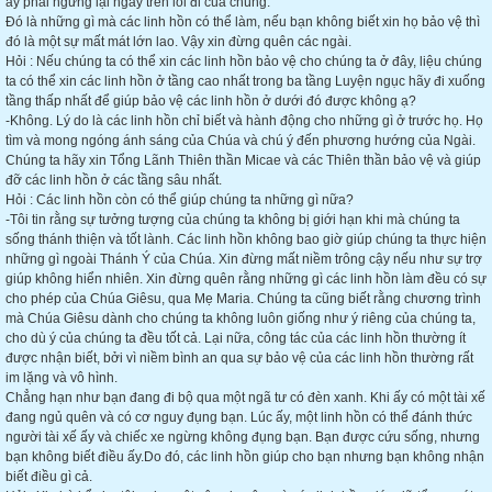
ấy phải ngững lại ngay trên lối đi của chúng.
Đó là những gì mà các linh hồn có thể làm, nếu bạn không biết xin họ bảo vệ thì
đó là một sự mất mát lớn lao. Vậy xin đừng quên các ngài.
Hỏi : Nếu chúng ta có thể xin các linh hồn bảo vệ cho chúng ta ở đây, liệu chúng
ta có thể xin các linh hồn ở tầng cao nhất trong ba tầng Luyện ngục hãy đi xuống
tầng thấp nhất để giúp bảo vệ các linh hồn ở dưới đó được không ạ?
-Không. Lý do là các linh hồn chỉ biết và hành động cho những gì ở trước họ. Họ
tìm và mong ngóng ánh sáng của Chúa và chú ý đến phương hướng của Ngài.
Chúng ta hãy xin Tổng Lãnh Thiên thần Micae và các Thiên thần bảo vệ và giúp
đỡ các linh hồn ở các tầng sâu nhất.
Hỏi : Các linh hồn còn có thể giúp chúng ta những gì nữa?
-Tôi tin rằng sự tưởng tượng của chúng ta không bị giới hạn khi mà chúng ta
sống thánh thiện và tốt lành. Các linh hồn không bao giờ giúp chúng ta thực hiện
những gì ngoài Thánh Ý của Chúa. Xin đừng mất niềm trông cậy nếu như sự trợ
giúp không hiển nhiên. Xin đừng quên rằng những gì các linh hồn làm đều có sự
cho phép của Chúa Giêsu, qua Mẹ Maria. Chúng ta cũng biết rằng chương trình
mà Chúa Giêsu dành cho chúng ta không luôn giống như ý riêng của chúng ta,
cho dù ý của chúng ta đều tốt cả. Lại nữa, công tác của các linh hồn thường ít
được nhận biết, bởi vì niềm bình an qua sự bảo vệ của các linh hồn thường rất
im lặng và vô hình.
Chẳng hạn như bạn đang đi bộ qua một ngã tư có đèn xanh. Khi ấy có một tài xế
đang ngủ quên và có cơ nguy đụng bạn. Lúc ấy, một linh hồn có thể đánh thức
người tài xế ấy và chiếc xe ngừng không đụng bạn. Bạn được cứu sống, nhưng
bạn không biết điều ấy.Do đó, các linh hồn giúp cho bạn nhưng bạn không nhận
biết điều gì cả.