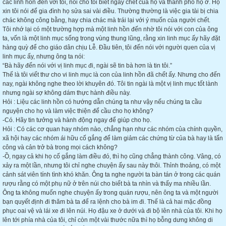
các linh hồn đến với tôi, nói cho tôi biết ngày chết của họ và thành phố họ ở. Họ
xin tôi nói để gia đình họ sửa sai vài điều. Thường thường là việc gia tài bị chia
chác không công bằng, hay chia chác mà trái lại với ý muốn của người chết.
Tôi nhớ lại có một trường hợp mà một linh hồn đến nhờ tôi nói với con của ông
ta, vốn là một linh mục sống trong vùng thung lũng, rằng xin linh mục ấy hãy đặt
hàng quỳ để cho giáo dân chịu Lễ. Đầu tiên, tôi đến nói với người quen của vị
linh mục ấy, nhưng ông ta nói:
“Bà hãy đến nói với vị linh mục đi, ngài sẽ tin bà hơn là tin tôi.”
Thế là tôi viết thư cho vi linh mục là con của linh hồn đã chết ấy. Nhưng cho đến
nay, ngài không nghe theo lời khuyên đó. Tôi tin ngài là một vị linh mục tốt lành
nhưng ngài sợ không dám thực hành điều này.
Hỏi : Liệu các linh hồn có hướng dẫn chúng ta như vậy nếu chúng ta cầu
nguyện cho họ và làm việc thiện để cầu cho họ không?
-Có. Hãy tin tưởng và hành động ngay để giúp cho họ.
Hỏi : Có các cơ quan hay nhóm nào, chẳng hạn như các nhóm của chính quyền,
xã hội hay các nhóm ái hữu cố gắng để làm giảm các chứng từ của bà hay là tấn
công và cản trở bà trong mọi cách không?
-Ồ, ngay cả khi họ cố gắng làm điều đó, thì họ cũng chẳng thành công. Vâng, có
xảy ra một lần, nhưng tôi chỉ nghe chuyện ấy sau này thôi. Thỉnh thoảng, có một
cảnh sát viên tính tình khó khăn. Ông ta nghe người ta bàn tán ở trong các quán
rượu rằng có một phụ nữ ở trên núi cho biết bà ta nhìn và thấy ma nhiều lần.
Ông ta không muốn nghe chuyện ấy trong quán rượu, nên ông ta và một người
bạn quyết định đi thăm bà ta để ra lệnh cho bà im đi. Thế là cả hai mặc đồng
phục oai vệ và lái xe đi lên núi. Họ đậu xe ở dưới và đi bộ lên nhà của tôi. Khi họ
lên tới phía nhà của tôi, chỉ còn một vài thước nữa thì họ bỗng dưng không di