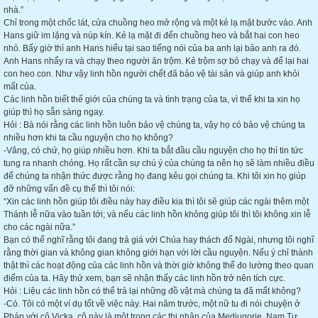
nhà.”
Chỉ trong một chốc lát, cửa chuồng heo mở rộng và một kẻ lạ mặt bước vào. Anh
Hans giữ im lặng và núp kín. Kẻ lạ mặt đi đến chuồng heo và bắt hai con heo
nhỏ. Bấy giờ thì anh Hans hiểu tại sao tiếng nói của ba anh lại bảo anh ra đó.
Anh Hans nhẩy ra và chạy theo người ăn trộm. Kẻ trộm sợ bỏ chạy và để lại hai
con heo con. Như vậy linh hồn người chết đã bảo vệ tài sản và giúp anh khỏi
mất của.
Các linh hồn biết thế giới của chúng ta và tình trạng của ta, vì thế khi ta xin họ
giúp thì họ sẵn sàng ngay.
Hỏi : Bà nói rằng các linh hồn luôn bảo vệ chúng ta, vậy họ có bảo vệ chúng ta
nhiều hơn khi ta cầu nguyện cho họ không?
-Vâng, có chứ, họ giúp nhiều hơn. Khi ta bắt đầu cầu nguyện cho họ thì tin tức
tung ra nhanh chóng. Họ rất cần sự chú ý của chúng ta nên họ sẽ làm nhiều điều
để chúng ta nhận thức được rằng họ đang kêu gọi chúng ta. Khi tôi xin họ giúp
đỡ những vấn đề cụ thể thì tôi nói:
“Xin các linh hồn giúp tôi điều này hay điều kia thì tôi sẽ giúp các ngài thêm một
Thánh lễ nữa vào tuần tới; và nếu các linh hồn không giúp tôi thì tôi không xin lễ
cho các ngài nữa.”
Bạn có thể nghĩ rằng tôi đang trả giá với Chúa hay thách đố Ngài, nhưng tôi nghĩ
rằng thời gian và không gian không giới hạn với lời cầu nguyện. Nếu ý chỉ thành
thật thì các hoạt động của các linh hồn và thời giờ không thể đo lường theo quan
điểm của ta. Hãy thử xem, bạn sẽ nhận thấy các linh hồn trở nên tích cực.
Hỏi : Liệu các linh hồn có thể trả lại những đồ vật mà chúng ta đã mất không?
-Có. Tôi có một ví dụ tốt về việc này. Hai năm trước, một nữ tu đi nói chuyện ở
Pháp với cô Vicka, cô này là một trong các thị nhân của Medjugorje, Nam Tư.