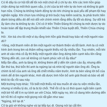
Có lẽ đây là cơ hội tốt để tôi nói một chút về ý chí tự do. Khi các linh hồn giúp
chận đứng lại môt thói quen xấu, ý chí của ta trở nên tự do hơn và không bị giới
hạn nữa. Chúng ta không hành động tự do khi chúng ta quá yếu để phạm tội hay
nghiện ngập. Khi chọn lựa những gì trói buộc hay kiểm soát ta, ta phải trước tiên
đánh bóng điều đó để nói dối với chính mình rằng điều ấy tốt và đúng. Sự dối trá
ấy làm cho ta không tự do. Chỉ có ở trên Thiên Đàng thì chúng ta mới được tự do
hoàn toàn để tập trung thuần khiết vào Thiên Chúa tuyệt đối, Thiên Chúa chúng
ta.
Hỏi : Xin bà cho tôi một ví dụ rằng linh hồn giải thoát hay bảo vệ một người nào
đó?
-Vâng, một thanh niên đi tìm một người vợ thánh thiện và tốt lành. Anh ta có môt
hình ảnh trong tim và thăm viếng người thiếu nữ ấy nhiều lần. Tuy nhiên, mỗi khi
anh di vào nhà cô ấy thì thấy một người đàn ông đứng bên cạnh kêu lên rằng:
“Đừng đến đó, con sẽ không có hạnh phúc với cô ấy đâu!”
Mấy lần đầu, anh ta tảng lờ, không thèm để ý đến lời cảnh cáo ấy, nhưng đến
lần thứ ba, thứ bốn thì anh ta ngừng lại và nhìn kỹ người dàn ông đó. Ông ta
chính là bố của anh và ông đã chết nhiều năm trước. Anh ta bèn vâng lời bố của
mình để đi tìm người khác. Anh đã được linh hồn bố anh giải thoát và bảo vệ để
khỏi bị rắc rồi sau này.
Một trường hợp khác: Tôi biết một thiếu nữ kia muốn đi vào tu viện nhiều lần,
nhưng vì nhiều lý do, cô ta bị từ chối. Thế rồi cô ta có thói quen ngồi bên cạnh
một bờ hồ để tì m sự bình an với Chúa. Một ngày nọ, khi cô đang trên đường đến
bờ hồ thì cô nghe một giọng nói rất gần như sau:
“Ngừng, trở lại đi.”
Cô ta giả vờ không nghe và lại tiếp tục đi. Giọng nói lại cất lên: