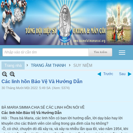
›
›
Trang nhà
TRANG ÂM THANH
SUY NIỆM
Trước
Sau
Các linh hồn Bảo Vệ Và Hướng Dẫn
30 Tháng Mười Một 2022
5:49 SA
(Xem: 5374)
BÀ MARIA SIMMA CHIA SẺ CÁC LINH HỒN NÓI VỀ
Các linh hồn Bảo Vệ Và Hướng Dẫn
Hỏi : Thưa bà Maria, các linh hồn có ban lời hướng dẫn, lời dạy bảo hay lời
khuyên cho các thành viên còn sống trong gia đình của họ không?
-Ồ,
có chứ, chuyện đó đã xảy ra, và xảy ra nhiều lần qua tôi, vào năm 1954, khi