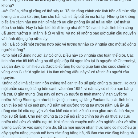
Hỏi : Bây giờ có thể túi tiền ấy tự động đến lại nơi mà vị nữ tu và Vicka ở, phải
không?
-Với Chúa, điều gì cũng có thể xảy ra. Tôi tin rằng chính các linh hồn đã thúc đẩy
lương tâm của kẻ trộm, làm cho hắn cảm thấy bất ổn mà trả lại. Nhưng tôi không
biết làm cách nào mà hắn bí mật trở lại căn phòng ấy để trả lại tiền. Đó thật là
điều khó hiểu. Hay là hắn biết lối đi trong nhà đó? Dù sao thì các linh hồn cũng
đã được hưởng 9 Thánh lễ từ vị nữ tu, và họ sẽ không bao giờ quên cầu nguyện
và hành động giúp nữ tu ấy.
Hỏi : Bà có biết một trường hợp bảo vệ tương tự nào có ý nghĩa cho một số đông
người không?
-Cho một số đông người à? Có chứ. Điều này có ý nghĩa cho toàn thế giới. Các
linh hồn cho tôi biết rằng họ đã giúp dập tắt ngọn lửa tại lò nguyên tử Chernobyl,
và gần đây, tôi tìm hiểu và được biết rằng họ cũng giúp làm cho cuộc chiến ở
vùng vịnh Gulf rút ngắn lại. Họ làm những điều này vì có rất nhiều người cầu
nguyện.
Không có gì mà các linh hồn không thể can thiệp để giúp chúng ta được. Họ cưú
một phần của ngôi làng bên cạnh vào năm 1954, vì năm ấy có nhiều nạn băng
hà trụt. Ở gần thung lũng này có hơn 75 người bị thiệt mạng vì nạn tuyết rơi
nhiều. Vùng Blons gần như bị huỷ diệt, nhưng tại làng Fontanella, các linh hồn
can thiệp bởi vì có một phụ nữ nằm liệt giường trong ba mươi năm. Bà ấy đã
dâng các lời cầu nguyện và đau khổ của mình để cầu cho giáo xứ của bà được
mọi sự tốt lành. Cho nên chúng ta có thể nói rằng chính bà ấy đã thực sự cứu
nhiều nhà cửa và nhiều người. Khi các nhà chuyên môn đến nghiên cứu về hiện
tượng tuyết rơi vào sáng hôm đó, tất cả mọi người nhận thức rằng có môt điều gì
đầy quyền năng, mạnh mẽ hơn các tảng băng hà, đã làm cho các tãng băng hà