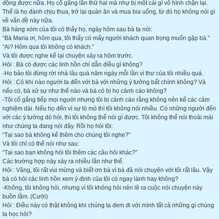
động được nữa. Họ cố gắng lần thứ hai mà nhự bị môt cái gì vô hình chận lại.
Thế là họ đành chịu thua, trở lại quán ăn và mua bia uống, từ đó họ không nói gì
về vấn đề này nữa.
Bà hàng xóm của tôi có thấy họ, ngày hôm sau bà ta nói:
“Bà Maria ơi, hôm qua, tôi thấy có mấy người khách quan trọng muốn gặp bà.”
“Ai? Hôm qua tôi không có khách.”
Và tôi được nghe kể lại chuyện xảy ra hôm trước.
Hỏi : Bà có được các linh hồn chỉ dẫn điều gì không?
-Họ bảo tôi đừng rời nhà lâu quá năm ngày mỗi lần vì thư của tôi nhiều quá.
Hỏi : Có khi nào người ta đến với bà với những ý tưởng bất chính không? Và
nếu có, bà xử sự như thế nào và bà có bị họ cảnh cáo không?
-Tôi cố gắng tiếp mọi người nhưng tôi bị cảnh cáo rằng không nên kể các cảm
nghiệm dài. Nếu họ đến vì sự tò mò thì tôi không nói nhiều. Có những người đến
với các ý tưởng dò hỏi, thì tôi không thể nói gì được. Tôi không thể nói thoải mái
như chúng ta đang nói đây. Rồi họ hỏi tôi:
“Tại sao bà không kể thêm cho chúng tôi nghe?”
Và tôi chỉ có thể nói như sau:
“Tại sao bạn không hỏi tôi thêm các câu hỏi khác?”
Các trường hợp này xảy ra nhiều lần như thế.
Hỏi : Vâng, tôi rất vui mừng và biết ơn bà vì bà đã nói chuyện với tôi rất lâu. Vậy
bà có hỏi các linh hồn xem ý định của tôi có ngay lành hay không?
-Không, tôi không hỏi, nhưng vì tôi không hỏi nên lẽ ra cuộc nói chuyện này
buồn lắm. (Cười)
Hỏi : Điều này có thật không khi chúng ta đem đi với mình tất cả những gì chúng
ta học hỏi?