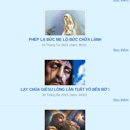
Đọc thêm
PHÉP LẠ ĐỨC MẸ LỘ ĐỨC CHỮA LÀNH
03 Tháng Tư 2023
(Xem: 9532)
Đọc thêm
LẠY CHÚA GIÊSU LÒNG LÂN TUẤT VÔ BẾN BỜ !
30 Tháng Ba 2023
(Xem: 4415)
Đọc thêm