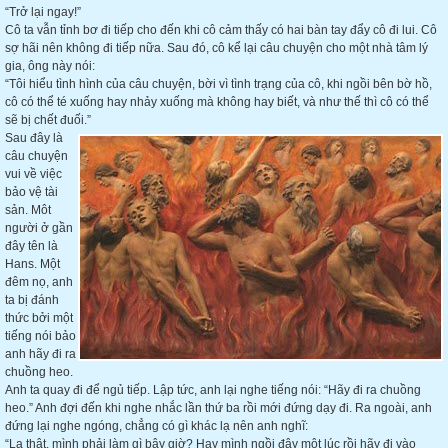
“Trở lại ngay!”
Cô ta vẫn tỉnh bơ đi tiếp cho đến khi cô cảm thấy có hai bàn tay đẩy cô đi lui. Cô
sợ hãi nên không đi tiếp nữa. Sau đó, cô kể lại câu chuyện cho một nhà tâm lý
gia, ông này nói:
“Tôi hiểu tình hình của câu chuyện, bời vì tình trạng của cô, khi ngồi bên bờ hồ,
cô có thể té xuống hay nhảy xuống mà không hay biết, và như thế thì cô có thể
sẽ bị chết đuối.”
Sau đây là
câu chuyện
vui về việc
bảo vệ tài
sản. Môt
người ở gần
đây tên là
Hans. Một
đêm nọ, anh
ta bị đánh
thức bởi một
tiếng nói bảo
anh hãy đi ra
chuồng heo.
Anh ta quay đi để ngủ tiếp. Lập tức, anh lại nghe tiếng nói: “Hãy đi ra chuồng
heo.” Anh đợi đến khi nghe nhắc lần thứ ba rồi mới đứng dạy đi. Ra ngoài, anh
đứng lại nghe ngóng, chẳng có gì khác lạ nên anh nghĩ:
“Lạ thật, mình phải làm gì bây giờ? Hay mình ngồi đây một lúc rồi hãy đi vào