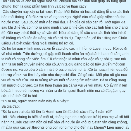
Hỏi : Xin bà kể cho tôi nghe một câu chuyện mà các linh hồn giúp đỡ tổng quát
chung, hơn là giúp phần tâm linh và bảo vệ thân xác?
-Câu chuyện này xảy ra tại nước Pháp. Môt thiếu nữ hứa sẽ dâng lễ cho các linh
hồn mỗi tháng. Cô rất đơn sơ và ngoan đạo. Nghề của cô là giúp việc nhà cho
người khác. Sau đó, cô mất việc khá lâu. Tiền của cô sắp cạn rồi. Một ngày kia,
sau khi đi lễ về, cô nhớ ra rằng mình chưa xin lễ cầu cho các linh hồn cho tháng
đó. Giờ này thì cô thật sự có vấn đề. Nếu cô dâng lễ cầu cho các linh hồn thì cô
sẽ không có đủ tiền ăn uống, và cô hơi do dự. Tuy nhiên, cô tin tưởng nơi Chúa
Giêsu và biết chắc rằng Ngài không bỏ rơi cô.
Cô trở lại gặp vị linh mục và xin lễ cầu cho các linh hồn ở Luyện ngục. Rồi cô đi
về nhà mình. Trên đường, cô gặp một thanh niên ăn mặc bảnh bao nói rằng anh
ta biết cô đang cần việc làm. Cô xác nhận là mình cần việc và tự hỏi tại sao mà
anh ta lại biết chuyện riêng của cô. Anh ta dịu dàng bảo cô hãy đi đến một con
đường nọ, và gõ cửa ở căn nhà thứ ba, phía bên phải. Cô ta ngạc nhiên qua đỗi
nhưng vẫn đi và tìm thấy căn nhà được chỉ dẫn. Cô gõ cửa. Một phụ nữ già nua
vui vẻ ra mở cửa. Bà ta mừng rỡ khi biết cô đang tìm việc làm. Bà ta cũng đang
tìm người giúp việc. Cả hai thỏa thuận giá cả và vui vẻ với nhau. Cô ấy nhìn lên
bức ảnh treo trên tường và nhận ra đó là người thanh niên mà cô đã gặp ngay
cửa nhà thờ. Cô ta hỏi:
”Thưa bà, người thanh niên này là ai vậy?”
Bà gìa đáp:
“Đó là con trai của tôi tên là Henri, con tôi đã chết cách đây 4 năm rồi!”
Hỏi : Nếu chúng ta biết có một ai, chẳng hạn như một con trẻ bị cha mẹ và xã hội
hành ha, liệu các linh hồn có thể bảo vệ người ấy khỏi bị Satan tấn công không,
nhất là qua các vết thương lòng còn rộng mở cho đến nay không? Liệu người ấy