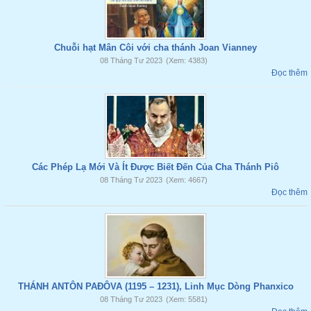
Chuỗi hạt Mân Côi với cha thánh Joan Vianney
08 Tháng Tư 2023
(Xem: 4383)
Đọc thêm
Các Phép Lạ Mới Và Ít Được Biết Đến Của Cha Thánh Piô
08 Tháng Tư 2023
(Xem: 4667)
Đọc thêm
THÁNH ANTÔN PAĐÔVA (1195 – 1231), Linh Mục Dòng Phanxico
08 Tháng Tư 2023
(Xem: 5581)