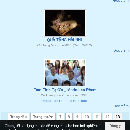
Đọc thêm
QUÀ TẶNG HÀI NHI.
22 Tháng Mười Hai 2014
(Xem: 29432)
Đọc thêm
Tâm Tình Tạ Ơn _ Maria Lan Pham
24 Tháng Sáu 2014
(Xem: 9331)
Maria Lan Pham tạ ơn Chúa
Đọc thêm
Trang đầu
Trang trước
7
8
9
10
11
12
13
Chúng tôi sử dụng cookie để cung cấp cho bạn trải nghiệm tốt
Đồng ý
Copyright © 2026
ducmefatimamancoi.org
All rights reserved