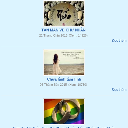
TẢN MẠN VỀ CHỮ NHẪN.
22 Tháng Chín 2015
(Xem: 14926)
Đọc thêm
Chữa lành tâm linh
06 Tháng Bảy 2015
(Xem: 10730)
Đọc thêm