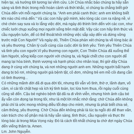
hiện tại, và hướng tới tương lai vĩnh cửu. Lời Chúa nhắc bảo chúng ta hãy sẵn
sàng và tỉnh thức trong mỗi hoàn cảnh và thời khắc, vì chúng ta chẳng biết giờ
Chúa đến với mỗi người chúng ta. “Anh em phải canh thức: anh em không biết
khi nào chủ nhà đến.” Và các con hãy giữ mình, kẻo lòng các con ra nặng nề, vì
chè chén say sưa và lo lắng việc đời, mà ngày đó thình lình đến với các con, như
chiếc lưới chụp xuống mọi người sống trên mặt đất. Vậy các con hãy tỉnh thức và
cầu nguyện luôn, để có thể thoát khỏi những việc sắp xảy đến và đứng vững
trước mặt Con Người!" Và ngày đó, Thiên Chúa phán xét chúng ta về lòng bác ái
và yêu thương. Chân lý cuối cùng của cuộc đời là tình yêu: Tình yêu Thiên Chúa
và tình yêu con người.Vì yêu thương con người, Con Thiên Chúa đã xuống thế
làm Người, sống kiếp con người với chúng ta, và Ngài chết cho con người để
mang lại hòa bình, thịnh vượng và hạnh phúc cho nhân loại, thì giờ đây Chúa
đang ở cùng với chúng ta, và nơi những người anh em. Những người bất hạnh
đang bị bỏ rơi, những người già bệnh tật, cô đơn, những trẻ em mồ côi đang cần
có tình thương...
Có những mãnh đời đã đi qua đời tôi, nhưng tôi vẫn vô tình, thờ ơ, lãnh đạm, vô
cảm, vì cái tôi chật hẹp và ích kỷ tính toán, lọc lừa hơn thua, rồi ngày cuối cùng
cũng sẽ đến. Cậu bé nghèo bệnh tật đã ra đi vĩnh viễn, nhưng hình ảnh cậu bé
ấy vẫn còn đọng lại trong tôi, như là một lời nhắc nhớ rằng: chờ Chúa đến không
phải chỉ là ước mong những điều tốt đẹp cho mình, nhưng là phải biết chia sẻ,
cảm thông, yêu thương. Chờ Chúa đến không phải là lúc ta ngồi đó để than vãn,
oán trách cho số phận mà là hãy sẵn sàng, tỉnh thức, cầu nguyện và thực thi
lòng bác ái trong Mùa Vọng này. Đó là cách tốt nhất chúng ta chờ đợi ngày Chúa
đến viếng thăm ta. Amen.
Lm. John Nguyễn.