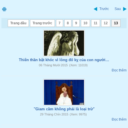
Trước
Sau
Trang đầu
Trang trước
7
8
9
10
11
12
13
Thiên thần bật khóc vì lòng đố kỵ của con người…
06 Tháng Mười 2015
(Xem: 11019)
Đọc thêm
"Giam cầm không phải là loại trừ"
29 Tháng Chín 2015
(Xem: 9975)
Đọc thêm