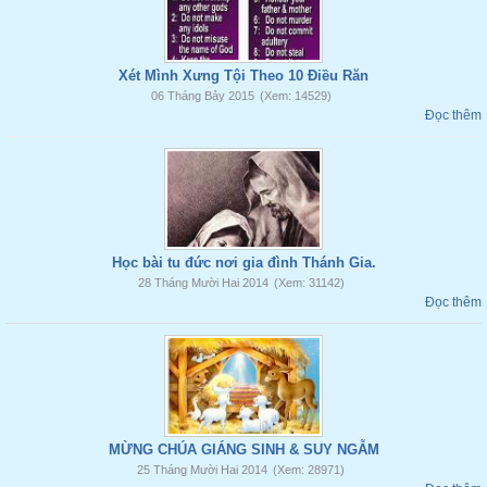
Xét Mình Xưng Tội Theo 10 Điều Răn
06 Tháng Bảy 2015
(Xem: 14529)
Đọc thêm
Học bài tu đức nơi gia đình Thánh Gia.
28 Tháng Mười Hai 2014
(Xem: 31142)
Đọc thêm
MỪNG CHÚA GIÁNG SINH & SUY NGẪM
25 Tháng Mười Hai 2014
(Xem: 28971)