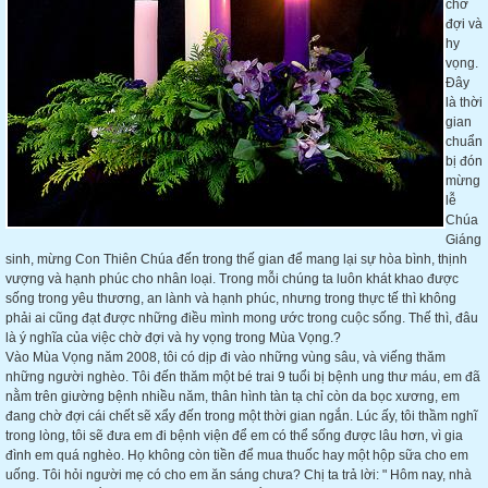
chờ
đợi và
hy
vọng.
Đây
là thời
gian
chuẩn
bị đón
mừng
lễ
Chúa
Giáng
sinh, mừng Con Thiên Chúa đến trong thế gian để mang lại sự hòa bình, thịnh
vượng và hạnh phúc cho nhân loại. Trong mỗi chúng ta luôn khát khao được
sống trong yêu thương, an lành và hạnh phúc, nhưng trong thực tế thì không
phải ai cũng đạt được những điều mình mong ước trong cuộc sống. Thế thì, đâu
là ý nghĩa của việc chờ đợi và hy vọng trong Mùa Vọng.?
Vào Mùa Vọng năm 2008, tôi có dịp đi vào những vùng sâu, và viếng thăm
những người nghèo. Tôi đến thăm một bé trai 9 tuổi bị bệnh ung thư máu, em đã
nằm trên giường bệnh nhiều năm, thân hình tàn tạ chỉ còn da bọc xương, em
đang chờ đợi cái chết sẽ xẩy đến trong một thời gian ngắn. Lúc ấy, tôi thầm nghĩ
trong lòng, tôi sẽ đưa em đi bệnh viện để em có thể sống được lâu hơn, vì gia
đình em quá nghèo. Họ không còn tiền để mua thuốc hay một hộp sữa cho em
uống. Tôi hỏi người mẹ có cho em ăn sáng chưa? Chị ta trả lời: " Hôm nay, nhà