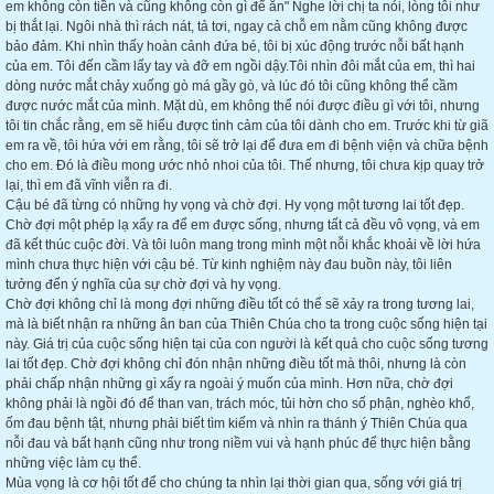
em không còn tiền và cũng không còn gì để ăn" Nghe lời chị ta nói, lòng tôi như
bị thắt lại. Ngôi nhà thì rách nát, tả tơi, ngay cả chỗ em nằm cũng không được
bảo đảm. Khi nhìn thấy hoàn cảnh đứa bé, tôi bị xúc động trước nỗi bất hạnh
của em. Tôi đến cầm lấy tay và đỡ em ngồi dậy.Tôi nhìn đôi mắt của em, thì hai
dòng nước mắt chảy xuống gò má gầy gò, và lúc đó tôi cũng không thể cầm
được nước mắt của mình. Mặt dù, em không thể nói được điều gì với tôi, nhưng
tôi tin chắc rằng, em sẽ hiểu được tình cảm của tôi dành cho em. Trước khi từ giã
em ra về, tôi hứa với em rằng, tôi sẽ trở lại để đưa em đi bệnh viện và chữa bệnh
cho em. Đó là điều mong ước nhỏ nhoi của tôi. Thế nhưng, tôi chưa kịp quay trở
lại, thì em đã vĩnh viễn ra đi.
Cậu bé đã từng có những hy vọng và chờ đợi. Hy vọng một tương lai tốt đẹp.
Chờ đợi một phép lạ xẩy ra để em được sống, nhưng tất cả đều vô vọng, và em
đã kết thúc cuộc đời. Và tôi luôn mang trong mình một nỗi khắc khoải về lời hứa
mình chưa thực hiện với cậu bé. Từ kinh nghiệm này đau buồn này, tôi liên
tưởng đến ý nghĩa của sự chờ đợi và hy vọng.
Chờ đợi không chỉ là mong đợi những điều tốt có thể sẽ xảy ra trong tương lai,
mà là biết nhận ra những ân ban của Thiên Chúa cho ta trong cuộc sống hiện tại
này. Giá trị của cuộc sống hiện tại của con người là kết quả cho cuộc sống tương
lai tốt đẹp. Chờ đợi không chỉ đón nhận những điều tốt mà thôi, nhưng là còn
phải chấp nhận những gì xẩy ra ngoài ý muốn của mình. Hơn nữa, chờ đợi
không phải là ngồi đó để than van, trách móc, tủi hờn cho số phận, nghèo khổ,
ốm đau bệnh tật, nhưng phải biết tìm kiếm và nhìn ra thánh ý Thiên Chúa qua
nỗi đau và bất hạnh cũng như trong niềm vui và hạnh phúc để thực hiện bằng
những việc làm cụ thể.
Mùa vọng là cơ hội tốt để cho chúng ta nhìn lại thời gian qua, sống với giá trị