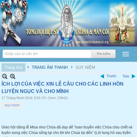
›
›
Trang nhà
TRANG ÂM THANH
SUY NIỆM
Trước
Sau
ÍCH LỢI CỦA VIỆC XIN LỄ CẦU CHO CÁC LINH HỒN
LUYỆN NGỤC VÀ CHO MÌNH
27 Tháng Mười 2018
8:55 CH
(Xem: 23642)
suy niem
Giáo hội dâng lễ Misa như Chúa đã dạy để “loan truyền việc Chúa chịu chết và
tuyên xưng việc Chúa sống lại cho tới khi Chúa lại đến” (Lời tung hô sau tryền