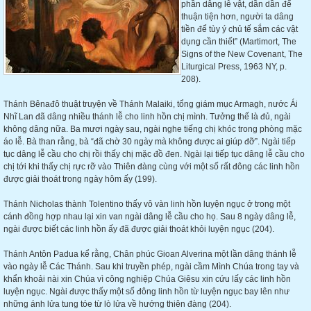
phần dâng lễ vật, dần dần để
thuận tiện hơn, người ta dâng
tiền để tùy ý chủ tế sắm các vật
dụng cần thiết” (Martimort, The
Signs of the New Covenant, The
Liturgical Press, 1963 NY, p.
208).
Thánh Bênađô thuật truyện về Thánh Malaiki, tổng giám mục Armagh, nước Ái
Nhĩ Lan đã dâng nhiều thánh lễ cho linh hồn chị mình. Tưởng thế là đủ, ngài
không dâng nữa. Ba mươi ngày sau, ngài nghe tiếng chị khóc trong phòng mặc
áo lễ. Bà than rằng, bà “đã chờ 30 ngày mà không được ai giúp đỡ”. Ngài tiếp
tục dâng lễ cầu cho chị rồi thấy chị mặc đồ đen. Ngài lại tiếp tục dâng lễ cầu cho
chị tới khi thấy chị rực rỡ vào Thiên đàng cùng với một số rất đông các linh hồn
được giải thoát trong ngày hôm ấy (199).
Thánh Nicholas thành Tolentino thấy vô vàn linh hồn luyện ngục ở trong một
cánh đồng hợp nhau lại xin van ngài dâng lễ cầu cho họ. Sau 8 ngày dâng lễ,
ngài được biết các linh hồn ấy đã được giải thoát khỏi luyện ngục (204).
Thánh Antôn Padua kể rằng, Chân phúc Gioan Alverina một lần dâng thánh lễ
vào ngày lễ Các Thánh. Sau khi truyền phép, ngài cầm Mình Chúa trong tay và
khẩn khoải nài xin Chúa vì công nghiệp Chúa Giêsu xin cứu lấy các linh hồn
luyện ngục. Ngài được thấy một số đông linh hồn từ luyện ngục bay lên như
những ánh lửa tung tóe từ lò lửa về hướng thiên đàng (204).