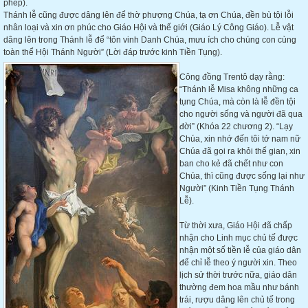
phép).
Thánh lễ cũng được dâng lên để thờ phượng Chúa, tạ ơn Chúa, đền bù tội lỗi
nhân loại và xin ơn phúc cho Giáo Hội và thế giới (Giáo Lý Công Giáo). Lễ vật
dâng lên trong Thánh lễ để “tôn vinh Danh Chúa, mưu ích cho chúng con cùng
toàn thể Hội Thánh Người” (Lời đáp trước kinh Tiền Tụng).
Công đồng Trentô dạy rằng:
“Thánh lễ Misa không những ca
tụng Chúa, mà còn là lễ đền tội
cho người sống và người đã qua
đời” (Khóa 22 chương 2). “Lạy
Chúa, xin nhớ đến tôi tớ nam nữ
Chúa đã gọi ra khỏi thế gian, xin
ban cho kẻ đã chết như con
Chúa, thì cũng được sống lại như
Người” (Kinh Tiền Tụng Thánh
Lễ).
Từ thời xưa, Giáo Hội đã chấp
nhận cho Linh mục chủ tế được
nhận một số tiền lễ của giáo dân
để chỉ lễ theo ý người xin. Theo
lịch sử thời trước nữa, giáo dân
thường đem hoa mầu như bánh
trái, rượu dâng lên chủ tế trong