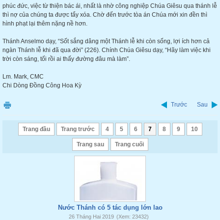
phúc đức, việc từ thiện bác ái, nhất là nhờ công nghiệp Chúa Giêsu qua thánh lễ
thì nợ của chúng ta được tẩy xóa. Chờ đến trước tòa án Chúa mới xin đền thì
hình phạt lại thêm nặng nề hơn.
Thánh Anselmo dạy, “Sốt sắng dâng một Thánh lễ khi còn sống, lợi ích hơn cả
ngàn Thánh lễ khi đã qua đời” (226). Chính Chúa Giêsu dạy, “Hãy làm việc khi
trời còn sáng, tối rồi ai thấy đường đâu mà làm”.
Lm. Mark, CMC
Chi Dòng Đồng Công Hoa Kỳ
Trước
Sau
Trang đầu
Trang trước
4
5
6
7
8
9
10
Trang sau
Trang cuối
Nước Thánh có 5 tác dụng lớn lao
26 Tháng Hai 2019
(Xem: 23432)