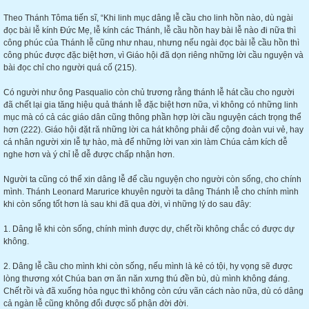
Theo Thánh Tôma tiến sĩ, “Khi linh mục dâng lễ cầu cho linh hồn nào, dù ngài
đọc bài lễ kính Đức Mẹ, lễ kính các Thánh, lễ cầu hồn hay bài lễ nào đi nữa thì
công phúc của Thánh lễ cũng như nhau, nhưng nếu ngài đọc bài lễ cầu hồn thì
công phúc được đặc biệt hơn, vì Giáo hội đã dọn riêng những lời cầu nguyện và
bài đọc chỉ cho người quá cố (215).
Có người như ông Pasqualio còn chủ trương rằng thánh lễ hát cầu cho người
đã chết lại gia tăng hiệu quả thánh lễ đặc biệt hơn nữa, vì không có những linh
mục mà có cả các giáo dân cũng thông phần hợp lời cầu nguyện cách trọng thể
hơn (222). Giáo hội đặt ră những lời ca hát không phải để cộng đoàn vui vẻ, hay
cá nhân người xin lễ tự hào, mà để những lời van xin làm Chúa cảm kích dễ
nghe hơn và ý chỉ lễ dễ được chấp nhận hơn.
Người ta cũng có thể xin dâng lễ để cầu nguyện cho người còn sống, cho chính
mình. Thánh Leonard Marurice khuyên người ta dâng Thánh lễ cho chính mình
khi còn sống tốt hơn là sau khi đã qua đời, vì những lý do sau đây:
1. Dâng lễ khi còn sống, chính mình được dự, chết rồi không chắc có được dự
không.
2. Dâng lễ cầu cho mình khi còn sống, nếu mình là kẻ có tội, hy vọng sẽ được
lòng thương xót Chúa ban ơn ăn năn xưng thú đền bù, dù mình không đáng.
Chết rồi và đã xuống hỏa ngục thì không còn cứu vãn cách nào nữa, dù có dâng
cả ngàn lễ cũng không đổi được số phận đời đời.