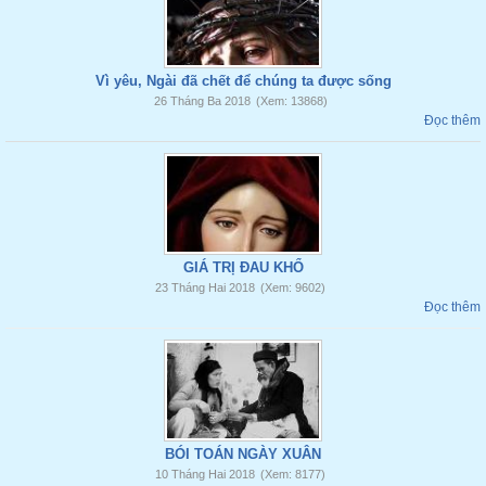
Vì yêu, Ngài đã chết để chúng ta được sống
26 Tháng Ba 2018
(Xem: 13868)
Đọc thêm
GIÁ TRỊ ĐAU KHỔ
23 Tháng Hai 2018
(Xem: 9602)
Đọc thêm
BÓI TOÁN NGÀY XUÂN
10 Tháng Hai 2018
(Xem: 8177)