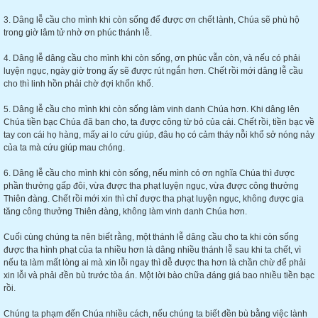
3. Dâng lễ cầu cho mình khi còn sống để được ơn chết lành, Chúa sẽ phù hộ
trong giờ lâm tử nhờ ơn phúc thánh lễ.
4. Dâng lễ dâng cầu cho mình khi còn sống, ơn phúc vẫn còn, và nếu có phải
luyện ngục, ngày giờ trong ấy sẽ được rút ngắn hơn. Chết rồi mới dâng lễ cầu
cho thì linh hồn phải chờ đợi khốn khổ.
5. Dâng lễ cầu cho mình khi còn sống làm vinh danh Chúa hơn. Khi dâng lên
Chúa tiền bạc Chúa đã ban cho, ta được công từ bỏ của cải. Chết rồi, tiền bạc về
tay con cái họ hàng, mấy ai lo cứu giúp, đâu họ có cảm tháy nỗi khổ sở nóng nảy
của ta mà cứu giúp mau chóng.
6. Dâng lễ cầu cho mình khi còn sống, nếu mình có ơn nghĩa Chúa thì được
phần thưởng gấp đôi, vừa được tha phạt luyện ngục, vừa được công thưởng
Thiên đàng. Chết rồi mới xin thì chỉ được tha phạt luyện ngục, không được gia
tăng công thưởng Thiên đàng, không làm vinh danh Chúa hơn.
Cuối cùng chúng ta nên biết rằng, một thánh lễ dâng cầu cho ta khi còn sống
được tha hình phạt của ta nhiều hơn là dâng nhiều thánh lễ sau khi ta chết, vì
nếu ta làm mất lòng ai mà xin lỗi ngay thì dễ được tha hơn là chần chừ để phải
xin lỗi và phải đền bù trước tòa án. Một lời bào chữa đáng giá bao nhiều tiền bạc
rồi.
Chúng ta phạm đến Chúa nhiều cách, nếu chúng ta biết đền bù bằng việc lành