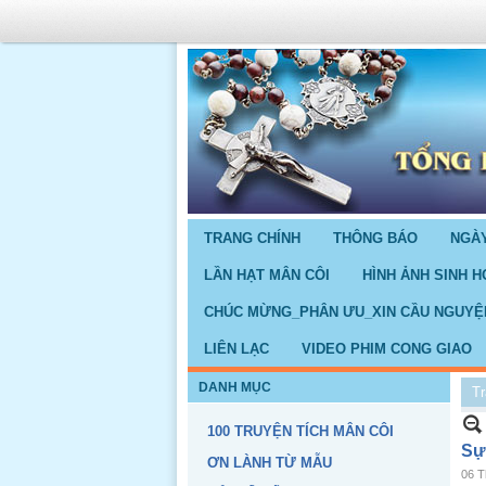
TRANG CHÍNH
THÔNG BÁO
NGÀY
LẦN HẠT MÂN CÔI
HÌNH ẢNH SINH H
CHÚC MỪNG_PHÂN ƯU_XIN CẦU NGUYỆ
LIÊN LẠC
VIDEO PHIM CONG GIAO
DANH MỤC
Tr
100 TRUYỆN TÍCH MÂN CÔI
Sự
ƠN LÀNH TỪ MẪU
06 T