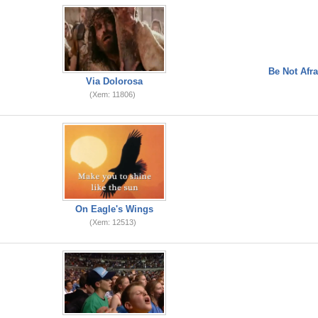
Be Not Afra
Via Dolorosa
(Xem: 11806)
On Eagle's Wings
(Xem: 12513)