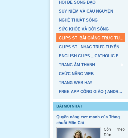
HỎI ĐỂ SỐNG ĐẠO
SUY NIỆM VÀ CẦU NGUYỆN
NGHỆ THUẬT SỐNG
SỨC KHỎE VÀ ĐỜI SỐNG
CLIPS ST_BÀI GIẢNG TRỰC TUYẾN
CLIPS ST_ NHẠC TRỰC TUYẾN
ENGLISH CLIPS _ CATHOLIC EDUCATION
TRANG ÂM THANH
CHỨC NĂNG WEB
TRANG WEB HAY
FREE APP CÔNG GIÁO ( ANDROID, IOS)
BÀI MỚI NHẤT
Quyền năng cực mạnh của Tràng
chuỗi Mân Côi
Còn theo
Đức