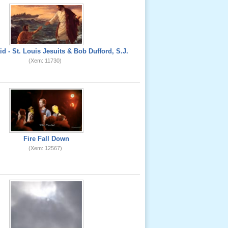
id - St. Louis Jesuits & Bob Dufford, S.J.
(Xem: 11730)
Fire Fall Down
(Xem: 12567)