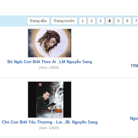
Trang đầu
Trang trước
1
2
3
4
5
6
7
Bỏ Ngài Con Biết Theo Ai _LM Nguyễn Sang
TIN
(Xem: 13926)
Ngư
Cho Con Biết Yêu Thương - Lm. JB. Nguyễn Sang
(Xem: 12925)