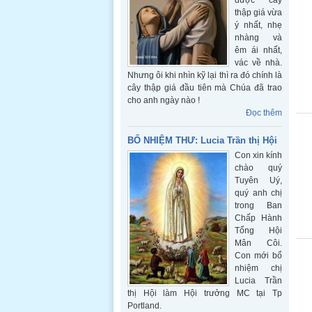
được cây
thập giá vừa
ý nhất, nhẹ
nhàng và
êm ái nhất,
vác về nhà.
Nhưng ôi khi nhìn kỹ lại thì ra đó chính là
cây thập giá đầu tiên mà Chúa đã trao
cho anh ngày nào !
Đọc thêm
BỔ NHIỆM THƯ: Lucia Trần thị Hội
Con xin kính
chào quý
Tuyên Uý,
quý anh chị
trong Ban
Chấp Hành
Tổng Hội
Mân Côi.
Con mới bổ
nhiệm chị
Lucia Trần
thị Hội làm Hội trưởng MC tại Tp
Portland.