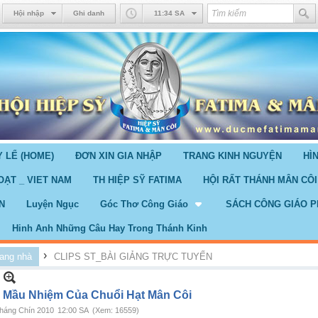
Hội nhập
Ghi danh
11:34 SA
 LỂ (HOME)
ĐƠN XIN GIA NHẬP
TRANG KINH NGUYỆN
HÌ
OẠT _ VIET NAM
TH HIỆP SỸ FATIMA
HỘI RẤT THÁNH MÂN CÔI
N
Luyện Ngục
Góc Thơ Công Giáo
SÁCH CÔNG GIÁO P
Hinh Anh Những Câu Hay Trong Thánh Kinh
›
ang nhà
CLIPS ST_BÀI GIẢNG TRỰC TUYẾN
 Mầu Nhiệm Của Chuổi Hạt Mân Côi
háng Chín 2010
12:00 SA
(Xem: 16559)