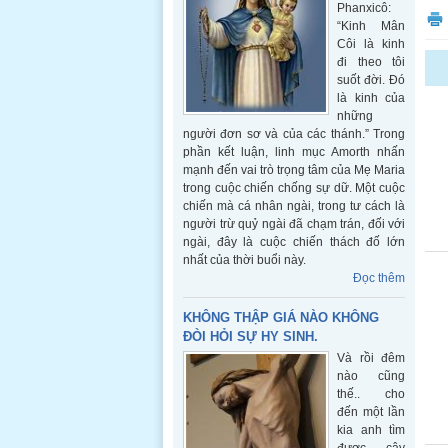
Phanxicô:
“Kinh Mân
Côi là kinh
đi theo tôi
suốt đời. Đó
là kinh của
những
người đơn sơ và của các thánh.” Trong
phần kết luận, linh mục Amorth nhấn
mạnh đến vai trò trọng tâm của Mẹ Maria
trong cuộc chiến chống sự dữ. Một cuộc
chiến mà cá nhân ngài, trong tư cách là
người trừ quỷ ngài đã chạm trán, đối với
ngài, đây là cuộc chiến thách đố lớn
nhất của thời buổi này.
Đọc thêm
KHÔNG THẬP GIÁ NÀO KHÔNG
ĐÒI HỎI SỰ HY SINH.
Và rồi đêm
nào cũng
thế.. cho
đến một lần
kia anh tìm