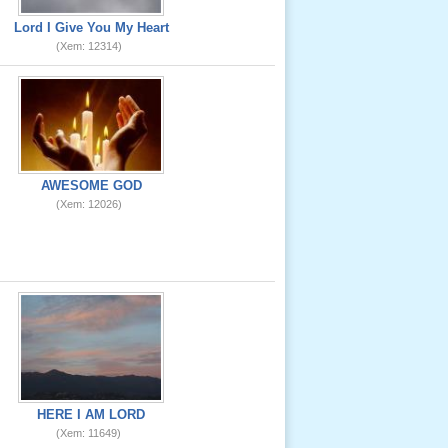
Lord I Give You My Heart
(Xem: 12314)
AWESOME GOD
(Xem: 12026)
HERE I AM LORD
(Xem: 11649)