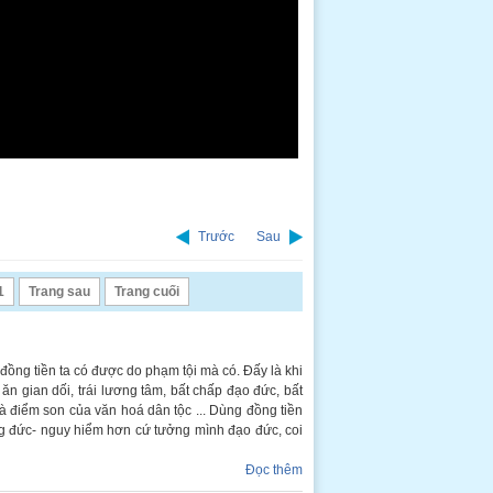
Trước
Sau
1
Trang sau
Trang cuối
đồng tiền ta có được do phạm tội mà có. Đấy là khi
 ăn gian dối, trái lương tâm, bất chấp đạo đức, bất
là điểm son của văn hoá dân tộc ... Dùng đồng tiền
ông đức- nguy hiểm hơn cứ tưởng mình đạo đức, coi
Đọc thêm