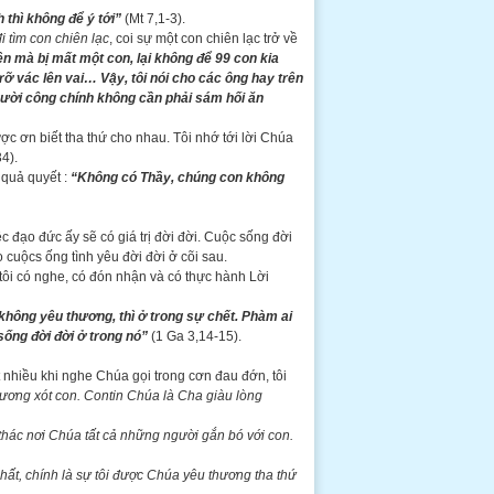
thì không để ý tới”
(Mt 7,1-3).
đi tìm con chiên lạc
, coi sự một con chiên lạc trở về
n mà bị mất một con, lại không để 99 con kia
ỡ vác lên vai… Vậy, tôi nói cho các ông hay trên
 người công chính không cần phải sám hối ăn
c ơn biết tha thứ cho nhau. Tôi nhớ tới lời Chúa
4).
quả quyết :
“Không có Thầy, chúng con không
 đạo đức ấy sẽ có giá trị đời đời. Cuộc sống đời
 cuộcs ống tình yêu đời đời ở cõi sau.
 tôi có nghe, có đón nhận và có thực hành Lời
không yêu thương, thì ở trong sự chết. Phàm ai
sống đời đời ở trong nó”
(1 Ga 3,14-15).
t nhiều khi nghe Chúa gọi trong cơn đau đớn, tôi
thương xót con. Contin Chúa là Cha giàu lòng
thác nơi Chúa tất cả những người gắn bó với con.
hất, chính là sự tôi được Chúa yêu thương tha thứ