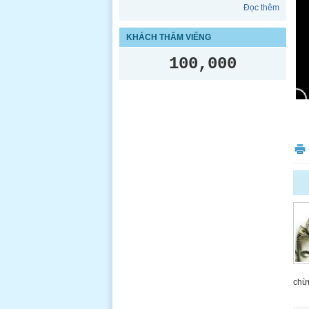
Đọc thêm
KHÁCH THĂM VIẾNG
100,000
chừn