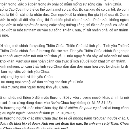
ừ bên trong, đặc biệt bên trong ấy phải có mầm mống sự sống của Thiên Chúa.
sống đạo đức như thế có thể gọi là một sự cải đổi. Bỏ cái xấu để có cái tốt. Bỏ co
xấu là tội lỗi, cái tốt là nhân đức. Con người cũ là những thứ giá trị sẽ qua đi. Con 
đức là một cải đổi nếp sống, thì tất nhiên phải có phấn đấu. Phấn đấu không ngừn
đạo đức là một sự lớn lên trong cuộc sống thiêng liêng, thì tất nhiên phải có kiên trì. K
đạo đức là một sự tham dự vào sự sống Thiên Chúa, thì tất nhiên phải có ơn thánh 
g mới.
i sống mới chính là sự sống Thiên Chúa. Thiên Chúa là tình yêu. Tình yêu Thiên C
Thiên Chúa chính là quê hương tôi ước mơ. Tình yêu Thiên Chúa chính là hạnh phú
 cho tôi được nếm thử một chút tình yêu Chúa ngay ở đời này, để một chút bé nhỏ 
khó khăn, vượt qua mọi hoàn cảnh của thực tế lịch sử, để luôn khát tìm ơn thánh.
kinh nghiệm, tôi cảm thấy tình yêu Chúa dần dần đơn giản hóa việc tôi chuẩn bị đi
i làm mọi việc với tình yêu Chúa.
i chịu mọi hy sinh vì tình yêu Chúa.
i lợi dụng mọi cơ hội để làm chứng cho tình yêu Chúa.
i yêu thương mọi người trong tình yêu Chúa.
i xin phép nói thêm ở điểm yêu thương. Bởi vì yêu thương người khác chính là mộ
 xét tôi có xứng đáng được vào Nước Chúa hay không (x. Mt 25,31-48).
yêu thương người khác như Chúa dạy, tôi sẽ
khiêm tốn phục vụ
bất cứ ai trong cảnh
g dụ ngôn người Samari tốt lành (x. Lc 10,29-37).
yêu thương người khác như Chúa dạy, tôi sẽ
đề phòng tránh xét đoán
người khác. C
đoán, để khỏi bị xét đoán. Anh em xét đoán thế nào, thì anh em sẽ bị Thiên Chú
ên Chúa cũng sẽ đong đấu ấy cho anh em”.