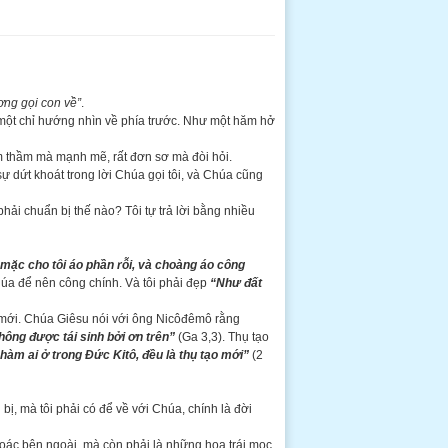
ơng gọi con về”
.
 một chỉ hướng nhìn về phía trước. Như một hăm hở
m thầm mà mạnh mẽ, rất đơn sơ mà đòi hỏi.
ự dứt khoát trong lời Chúa gọi tôi, và Chúa cũng
 phải chuẩn bị thế nào? Tôi tự trả lời bằng nhiều
mặc cho tôi áo phần rỗi, và choàng áo công
Chúa để nên công chính. Và tôi phải đẹp
“Như đất
ạo mới. Chúa Giêsu nói với ông Nicôđêmô rằng
ông được tái sinh bởi ơn trên”
(Ga 3,3). Thụ tạo
hàm ai ở trong Đức Kitô, đều là thụ tạo mới”
(2
bị, mà tôi phải có để về với Chúa, chính là đời
oác bên ngoài, mà còn phải là những hoa trái mọc