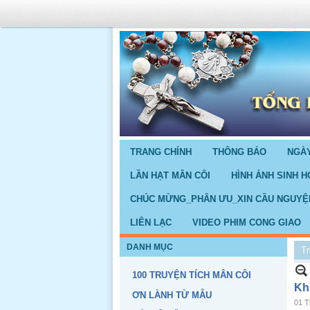
TRANG CHÍNH
THÔNG BÁO
NGÀY
LẦN HẠT MÂN CÔI
HÌNH ẢNH SINH H
CHÚC MỪNG_PHÂN ƯU_XIN CẦU NGUYỆ
LIÊN LẠC
VIDEO PHIM CONG GIAO
DANH MỤC
Tr
100 TRUYỆN TÍCH MÂN CÔI
Kh
ƠN LÀNH TỪ MẪU
01 T