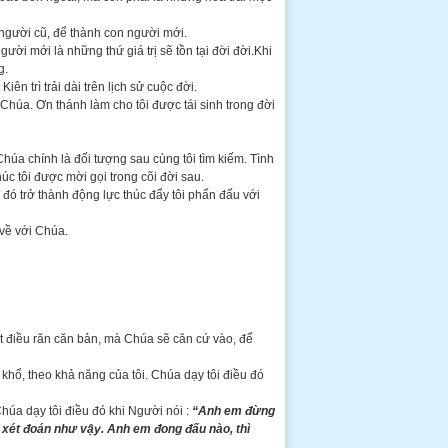
n người cũ, để thành con người mới.
người mới là những thứ giá trị sẽ tồn tại đời đời.Khi
g.
iên trì trải dài trên lịch sử cuộc đời.
Chúa. Ơn thánh làm cho tôi được tái sinh trong đời
húa chính là đối tượng sau cùng tôi tìm kiếm. Tình
c tôi được mời gọi trong cõi đời sau.
đó trở thành động lực thúc đẩy tôi phấn đấu với
 về với Chúa.
t điều răn căn bản, mà Chúa sẽ căn cứ vào, để
 khổ, theo khả năng của tôi. Chúa dạy tôi điều đó
húa dạy tôi điều đó khi Người nói :
“Anh em đừng
a xét đoán như vậy. Anh em đong đấu nào, thì