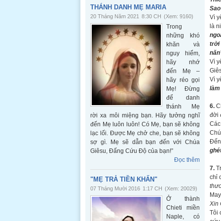
THÁNH DANH MẸ MARIA
Sao
20 Tháng Năm 2021
8:30 CH
(Xem: 9160)
Vì y
là n
Trong
ngoà
những khó
trời
khăn và
năn
nguy hiểm,
Vì y
hãy nhớ
Giês
đến Mẹ –
Vì y
hãy réo gọi
làm
Mẹ! Đừng
để danh
6.
Ch
thánh Mẹ
đời 
rời xa môi miệng bạn. Hãy tưởng nghĩ
Các 
đến Mẹ luôn luôn! Có Mẹ, bạn sẽ không
Chú
lạc lối. Được Mẹ chở che, bạn sẽ không
Đến 
sợ gì. Mẹ sẽ dẫn bạn đến với Chúa
ghét
Giêsu, Đấng Cứu Độ của bạn!”
Đọc thêm
7.
Tr
chỉ 
"MẸ TRẢ TIỀN KHẤN"
thươ
07 Tháng Mười 2016
1:17 CH
(Xem: 20029)
May 
Ở thành
Xin
Chieti miền
Tôi 
Naple, có