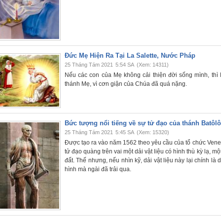
Đức Mẹ Hiện Ra Tại La Salette, Nước Pháp
25 Tháng Tám 2021
5:54 SA
(Xem: 14311)
Nếu các con của Mẹ không cải thiện đời sống mình, thì 
thánh Mẹ, vì cơn giận của Chúa đã quá nặng.
Bức tượng nổi tiếng về sự tử đạo của thánh Batô
25 Tháng Tám 2021
5:45 SA
(Xem: 15320)
Được tạo ra vào năm 1562 theo yêu cầu của tổ chức Vene
tử đạo quàng trên vai một dải vật liệu có hình thù kỳ lạ,
đất. Thế nhưng, nếu nhìn kỹ, dải vật liệu này lại chính 
hình mà ngài đã trải qua.