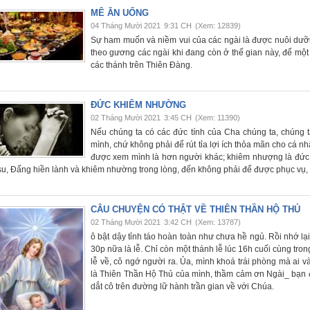
MÊ ĂN UỐNG
04 Tháng Mười 2021
9:31 CH
(Xem: 12839)
Sự ham muốn và niềm vui của các ngài là được nuôi dư
theo gương các ngài khi đang còn ở thế gian này, để một 
các thánh trên Thiên Đàng.
ĐỨC KHIÊM NHƯỜNG
02 Tháng Mười 2021
3:45 CH
(Xem: 11390)
Nếu chúng ta có các đức tính của Cha chúng ta, chúng 
mình, chứ không phải để rút tỉa lợi ích thỏa mãn cho cá n
được xem mình là hơn người khác; khiêm nhượng là đức 
su, Đấng hiền lành và khiêm nhường trong lòng, đến không phải để được phục vụ,
CÂU CHUYỆN CÓ THẬT VỀ THIÊN THẦN HỘ THỦ
02 Tháng Mười 2021
3:42 CH
(Xem: 13787)
ô bật dậy tỉnh táo hoàn toàn như chưa hề ngủ. Rồi nhớ l
30p nữa là lễ. Chỉ còn một thánh lễ lúc 16h cuối cùng tro
lễ về, cô ngớ người ra. Ủa, mình khoá trái phòng mà ai v
là Thiên Thần Hộ Thủ của mình, thầm cảm ơn Ngài_ bạn đư
dắt cô trên đường lữ hành trần gian về với Chúa.