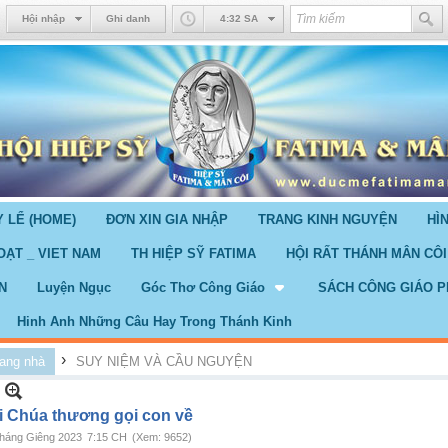
Hội nhập
Ghi danh
4:32 SA
 LỂ (HOME)
ĐƠN XIN GIA NHẬP
TRANG KINH NGUYỆN
HÌ
OẠT _ VIET NAM
TH HIỆP SỸ FATIMA
HỘI RẤT THÁNH MÂN CÔI
N
Luyện Ngục
Góc Thơ Công Giáo
SÁCH CÔNG GIÁO P
Hinh Anh Những Câu Hay Trong Thánh Kinh
›
ang nhà
SUY NIỆM VÀ CẦU NGUYỆN
i Chúa thương gọi con về
háng Giêng 2023
7:15 CH
(Xem: 9652)