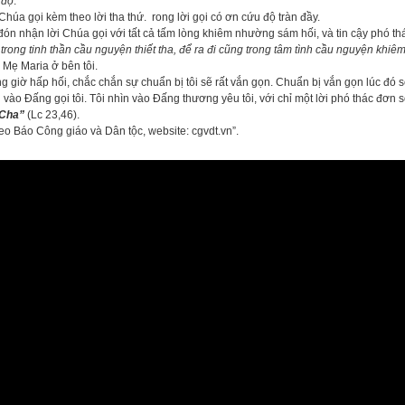
 độ
.
Chúa gọi kèm theo lời tha thứ. rong lời gọi có ơn cứu độ tràn đầy.
đón nhận lời Chúa gọi với tất cả tấm lòng khiêm nhường sám hối, và tin cậy phó th
trong tinh thần cầu nguyện thiết tha, để ra đi cũng trong tâm tình cầu nguyện khi
Mẹ Maria ở bên tôi.
g giờ hấp hối, chắc chắn sự chuẩn bị tôi sẽ rất vắn gọn. Chuẩn bị vắn gọn lúc đó s
 vào Đấng gọi tôi. Tôi nhìn vào Đấng thương yêu tôi, với chỉ một lời phó thác đơn s
 Cha”
(Lc 23,46).
eo Báo Công giáo và Dân tộc, website: cgvdt.vn”.