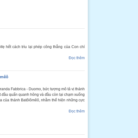
Mẹ hết cách trìu lại phép công thẳng của Con chí
Đọc thêm
lômêô
randa Fabbrica - Duomo, bức tượng mô tả vị thánh
 một đầu quấn quanh hông và đầu còn lại chạm xuống
là da của thánh Batôlômêô, nhằm thể hiện những cực
Đọc thêm