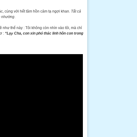
ác, cùng với hết tâm hồn cảm tạ ngợi khan.
Tất cả
êm nhường
.
ẽ như thế này : Tôi không còn nhìn vào tôi, mà chỉ
ơ :
“Lạy Cha, con xin phó thác linh hồn con trong