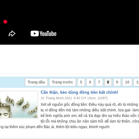
Trang đầu
Trang trước
5
6
7
8
9
10
1
Cẩn thận, kẻo dùng đồng tiền bất chính!
31 Tháng Mười 2021
9:40 CH
(Xem: 11097)
Xét về nguồn gốc đồng tiền: Điều này quá rõ, đó là những 
ta vì đồng tiền mà làm những điều bất chính, lừa gạt- làm
kể tình nghĩa anh em, kể cả trà đạp lên sự hiếu thảo vốn 
tội lỗi mà không chịu ăn năn sám hối để làm từ thiện, c
g lại thêm xúc phạm đến Bác ái, thêm tội kiêu ngạo, khinh người.