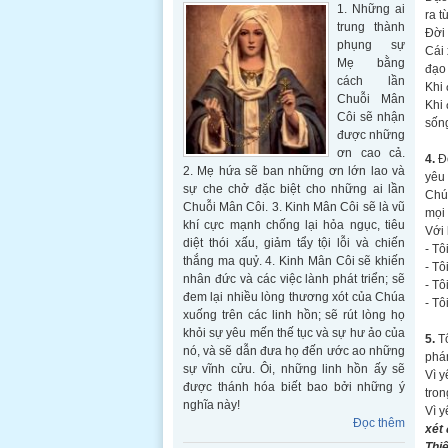
1. Những ai
ra t
trung thành
Đời 
phụng sự
Cái 
Mẹ bằng
đạo 
cách lần
Khi 
Chuỗi Mân
Khi 
Côi sẽ nhận
sốn
được những
ơn cao cả.
4.
Đờ
2. Mẹ hứa sẽ ban những ơn lớn lao và
yêu 
sự che chở đặc biệt cho những ai lần
Chúa
Chuỗi Mân Côi. 3. Kinh Mân Côi sẽ là vũ
mọi 
khí cực mạnh chống lại hỏa ngục, tiêu
Với 
diệt thói xấu, giảm tẩy tội lỗi và chiến
- Tô
thắng ma quỷ. 4. Kinh Mân Côi sẽ khiến
- Tô
nhân đức và các việc lành phát triển; sẽ
- Tô
đem lại nhiều lòng thương xót của Chúa
- Tô
xuống trên các linh hồn; sẽ rút lòng họ
khỏi sự yêu mến thế tục và sự hư ảo của
5.
Tô
nó, và sẽ dẫn đưa họ đến ước ao những
phán
sự vĩnh cửu. Ôi, những linh hồn ấy sẽ
Vì 
được thánh hóa biết bao bởi những ý
tron
nghĩa này!
Vì 
Đọc thêm
xét 
Thi