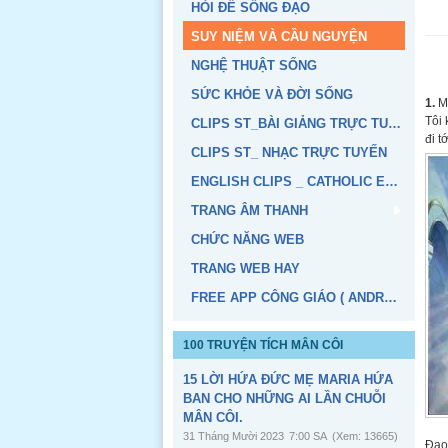
HỎI ĐỂ SỐNG ĐẠO
SUY NIỆM VÀ CẦU NGUYỆN
NGHỆ THUẬT SỐNG
SỨC KHỎE VÀ ĐỜI SỐNG
1.
Mộ
Tôi 
CLIPS ST_BÀI GIẢNG TRỰC TUYẾN
đi t
CLIPS ST_ NHẠC TRỰC TUYẾN
ENGLISH CLIPS _ CATHOLIC EDUCATION
TRANG ÂM THANH
CHỨC NĂNG WEB
TRANG WEB HAY
FREE APP CÔNG GIÁO ( ANDROID, IOS)
100 TRUYỆN TÍCH MÂN CÔI
15 LỜI HỨA ĐỨC MẸ MARIA HỨA
BAN CHO NHỮNG AI LẦN CHUỖI
MÂN CÔI.
31 Tháng Mười 2023
7:00 SA
(Xem: 13665)
Đạo 