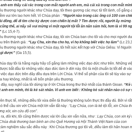
 anh em thấy cái rác trong con mắt người anh em, mà cái xà trong con mắt mình 
êu thương người khác như Chúa dạy, tôi theo gương các mục tử tốt lành, cố gắng
iềm vui lớn lao hơn hết. Vì Chúa phán :
“Người nào trong các ông có 100 con chiê
i đồng, để đi tìm cho kỳ được con chiên bị mất ? Tìm được rồi, người ấy mừng r
 cũng thế, ai nấy sẽ vui mừng vì một người tội lỗi ăn năn sám hối, hơn là vì 99
”
(Lc 15,4-7).
êu thương người khác như Chúa dạy, tôi xin Chúa ban cho tôi và cho mọi người đượ
u trên thánh giá :
“Lạy Cha, xin tha cho họ, vì họ không biết việc họ làm”
(Lc 23,3
êu thương người khác như Chúa dạy, tôi hết sức
kết hợp với Chúa Giêsu.
Vì Người 
 gì được”
(Ga 15,5).
úa dạy tôi là hằng ngày hãy cố gắng làm những việc đạo đức như trên. Những việc
được bắt đầu từ những việc đạo đức làm ở đời này. Đó là một chuẩn bị tốt để đi vào
việc đạo đức trên đây đều dựa trên Lời Chúa. Vì thế số phận của tôi sẽ tùy vào sự
a hay không, nhất là về bổn phận yêu thương.
đây, suy nghĩ của tôi dừng lại ở lời Chúa trong thư thứ nhất của thánh Gioan.
“Kẻ 
 anh em mình, thì là kẻ sát nhân. Vì anh em biết : Không kẻ sát nhân nào có sự 
ên thực tế, những điều tôi vừa diễn tả thường không luôn thực thi đầy đủ. Bởi vì rấ
có thể cầu xin với Chúa một lời vắn tắt này :
“Lạy Chúa, con là kẻ tội lỗi, xin Chúa 
ng xót, xin cứu độ con”
.
ra, đôi khi, tôi cũng thêm được vài lời cầu xin vắn nữa, như :
Lạy Chúa, con xin ký 
 Chúa đoái thương ban bình an cho Quê Hương và Hội Thánh Việt Nam của con
cảm nghiệm sâu sắc điều này : Khi Chúa thương gọi tôi về,
điều làm tôi hân hoan n