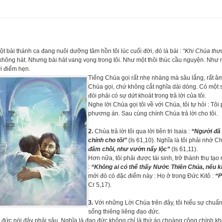
t bài thánh ca đang nuôi dưỡng tâm hồn tôi lúc cuối đời, đó là bài :
“Khi Chúa thư
không hát. Nhưng bài hát vang vọng trong tôi. Như một thôi thúc cầu nguyện. Như
ới điểm hẹn.
Tiếng Chúa gọi rất nhẹ nhàng mà sâu lắng, rất â
Chúa gọi, chứ không cắt nghĩa dài dòng. Có một s
đòi phải có sự dứt khoát trong trả lời của tôi.
Nghe lời Chúa gọi tôi về với Chúa, tôi tự hỏi : Tôi
phương án. Sau cùng chính Chúa trả lời cho tôi.
2.
Chúa trả lời tôi qua lời tiên tri Isaia :
“Người đã 
chính cho tôi”
(Is 61,10). Nghĩa là tôi phải nhờ 
đâm chồi, như vườn nẩy lộc”
(Is 61,11).
Hơn nữa, tôi phải được tái sinh, trở thành thụ t
:
“Không ai có thể thấy Nước Thiên Chúa, nếu kh
mới đó có đặc điểm này : Họ ở trong Đức Kitô :
“P
Cr 5,17).
3.
Với những Lời Chúa trên đây, tôi hiểu sự chuẩn 
sống thiêng liêng đạo đức.
đức nói đây phải sâu. Nghĩa là đạo đức không chỉ là thứ áo choàng công chính kh