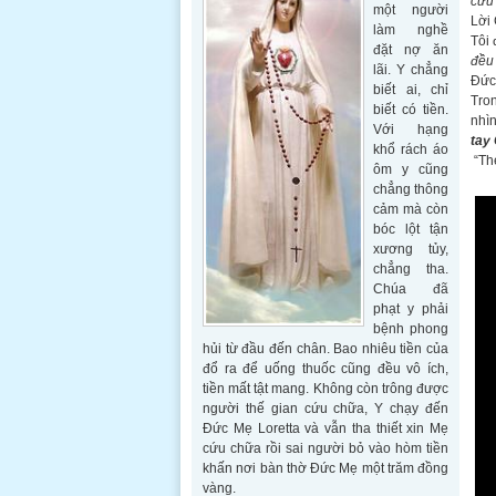
cứu
một người
Lời 
làm nghề
Tôi 
đặt nợ ăn
đều 
lãi. Y chẳng
Đức 
biết ai, chỉ
Tron
biết có tiền.
nhìn
Với hạng
tay
khổ rách áo
“Th
ôm y cũng
chẳng thông
cảm mà còn
bóc lột tận
xương tủy,
chẳng tha.
Chúa đã
phạt y phải
bệnh phong
hủi từ đầu đến chân. Bao nhiêu tiền của
đổ ra để uống thuốc cũng đều vô ích,
tiền mất tật mang. Không còn trông được
người thế gian cứu chữa, Y chạy đến
Đức Mẹ Loretta và vẫn tha thiết xin Mẹ
cứu chữa rồi sai người bỏ vào hòm tiền
khấn nơi bàn thờ Đức Mẹ một trăm đồng
vàng.