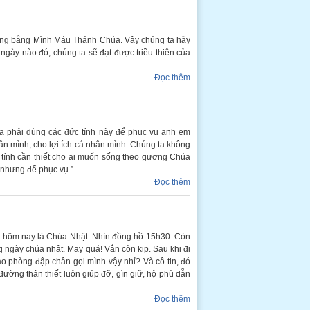
ỡng bằng Mình Máu Thánh Chúa. Vậy chúng ta hãy
ngày nào đó, chúng ta sẽ đạt được triều thiên của
Đọc thêm
ta phải dùng các đức tính này để phục vụ anh em
hân mình, cho lợi ích cá nhân mình. Chúng ta không
tính cần thiết cho ai muốn sống theo gương Chúa
 nhưng để phục vụ.”
Đọc thêm
ại hôm nay là Chúa Nhật. Nhìn đồng hồ 15h30. Còn
ng ngày chúa nhật. May quá! Vẫn còn kịp. Sau khi đi
ào phòng đập chân gọi mình vậy nhỉ? Và cô tin, đó
ờng thân thiết luôn giúp đỡ, gìn giữ, hộ phù dẫn
Đọc thêm