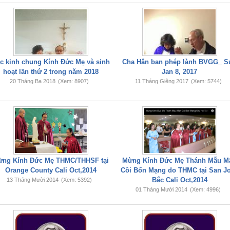
c kinh chung Kính Đức Mẹ và sinh
Cha Hân ban phép lành BVGG_ S
hoạt lần thứ 2 trong năm 2018
Jan 8, 2017
20 Tháng Ba 2018
(Xem: 8907)
11 Tháng Giêng 2017
(Xem: 5744)
ng Kính Đức Mẹ THMC/THHSF tại
Mừng Kính Đức Mẹ Thánh Mẫu M
Orange County Cali Oct,2014
Côi Bổn Mạng do THMC tại San J
Bắc Cali Oct,2014
13 Tháng Mười 2014
(Xem: 5392)
01 Tháng Mười 2014
(Xem: 4996)