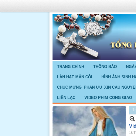
TRANG CHÍNH
THÔNG BÁO
NGÀY
LẦN HẠT MÂN CÔI
HÌNH ẢNH SINH H
CHÚC MỪNG_PHÂN ƯU_XIN CẦU NGUYỆ
LIÊN LẠC
VIDEO PHIM CONG GIAO
Tr
Vi
16 T