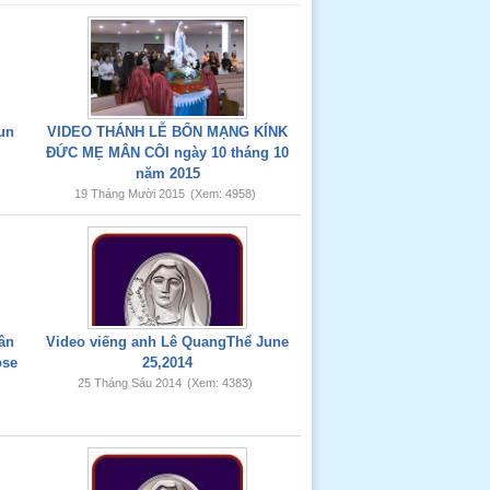
un
VIDEO THÁNH LỄ BỔN MẠNG KÍNK
ĐỨC MẸ MÂN CÔI ngày 10 tháng 10
năm 2015
19 Tháng Mười 2015
(Xem: 4958)
ân
Video viếng anh Lê QuangThể June
ose
25,2014
25 Tháng Sáu 2014
(Xem: 4383)