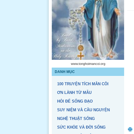
www.tonghoimancoi.org
DANH MỤC
100 TRUYỆN TÍCH MÂN CÔI
ƠN LÀNH TỪ MẪU
HỎI ĐỂ SỐNG ĐẠO
SUY NIỆM VÀ CẦU NGUYỆN
NGHỆ THUẬT SỐNG
SỨC KHỎE VÀ ĐỜI SỐNG