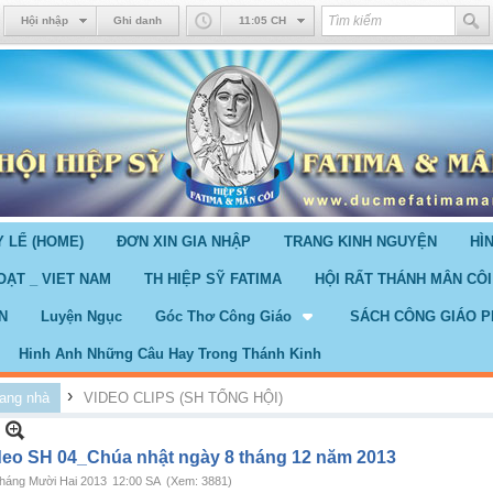
Hội nhập
Ghi danh
11:05 CH
 LỂ (HOME)
ĐƠN XIN GIA NHẬP
TRANG KINH NGUYỆN
HÌ
OẠT _ VIET NAM
TH HIỆP SỸ FATIMA
HỘI RẤT THÁNH MÂN CÔI
N
Luyện Ngục
Góc Thơ Công Giáo
SÁCH CÔNG GIÁO P
Hinh Anh Những Câu Hay Trong Thánh Kinh
›
ang nhà
VIDEO CLIPS (SH TỔNG HỘI)
deo SH 04_Chúa nhật ngày 8 tháng 12 năm 2013
háng Mười Hai 2013
12:00 SA
(Xem: 3881)