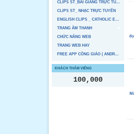
CLIPS ST_BÀI GIẢNG TRỰC TUYẾN
CLIPS ST_ NHẠC TRỰC TUYẾN
ENGLISH CLIPS _ CATHOLIC EDUCATION
TRANG ÂM THANH
đọ
CHỨC NĂNG WEB
TRANG WEB HAY
FREE APP CÔNG GIÁO ( ANDROID, IOS)
KHÁCH THĂM VIẾNG
100,000
Mừ