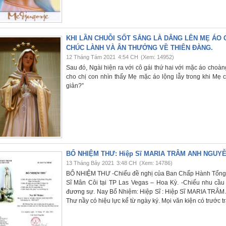
KHI LẦN CHUỖI SỐT SẮNG LÀ DÂNG LÊN MẸ ÁO
CHÚC LÀNH VÀ ÂN THƯỞNG VỀ THIÊN ĐÀNG.
12 Tháng Tám 2021
4:54 CH
(Xem: 14952)
Sau đó, Ngài hiện ra với cô gái thứ hai với mặc áo choà
cho chị con nhìn thấy Mẹ mặc áo lộng lẫy trong khi Mẹ 
giản?”
BỔ NHIỆM THƯ: Hiệp Sĩ MARIA TRÂM ANH NGUY
13 Tháng Bảy 2021
3:48 CH
(Xem: 14786)
BỔ NHIỆM THƯ -Chiếu đề nghị của Ban Chấp Hành Tổng H
Sĩ Mân Côi tại TP Las Vegas – Hoa Kỳ. -Chiếu nhu cầu 
đương sự. Nay Bổ Nhiệm: Hiệp Sĩ : Hiệp Sĩ MARIA TR
Thư nầy có hiệu lực kể từ ngày ký. Mọi văn kiện có trước 