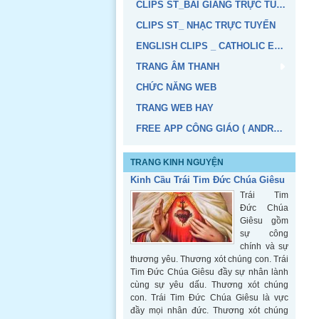
CLIPS ST_BÀI GIẢNG TRỰC TUYẾN
CLIPS ST_ NHẠC TRỰC TUYẾN
ENGLISH CLIPS _ CATHOLIC EDUCATION
TRANG ÂM THANH
CHỨC NĂNG WEB
TRANG WEB HAY
FREE APP CÔNG GIÁO ( ANDROID, IOS)
TRANG KINH NGUYỆN
Kinh Cầu Trái Tim Đức Chúa Giêsu
Trái Tim
Đức Chúa
Giêsu gồm
sự công
chính và sự
thương yêu. Thương xót chúng con. Trái
Tim Đức Chúa Giêsu đầy sự nhân lành
cùng sự yêu dấu. Thương xót chúng
con. Trái Tim Đức Chúa Giêsu là vực
đầy mọi nhân đức. Thương xót chúng