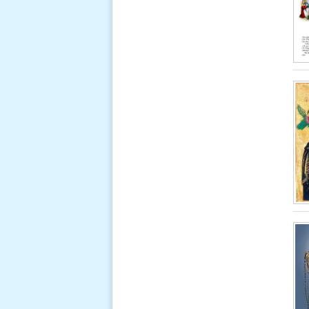
NĂM THÁNH GIUSE: KINH CẦU
CÙNG THÁNH GIUSE
Kính chào
Đấng Gìn
giữ Đấng
Cứu Thế.
Bạn trăm
năm của
Đức Trinh
Nữ Maria.
Đọc thêm
LỜI CẦU NGUYỆN CHỮA LÀNH GIA
TỘC.
Lạy Cha, xin
ban phép
lành đặc
biệt cho các
Thiên Thần
bản mệnh
của chúng con để các Ngài chữa lành,