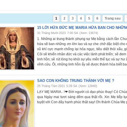
1
2
3
4
5
6
Trang sau
15 LỜI HỨA ĐỨC MẸ MARIA HỨA BAN CHO NHỮNG
31 Tháng Mười 2023
7:00 SA
(Xem: 13674)
1. Những ai trung thành phụng sự Mẹ bằng cách lần Chu
hứa sẽ ban những ơn lớn lao và sự che chở đặc biệt cho 
vũ khí cực mạnh chống lại hỏa ngục, tiêu diệt thói xấu, g
Côi sẽ khiến nhân đức và các việc lành phát triển; sẽ đem
linh hồn; sẽ rút lòng họ khỏi sự yêu mến thế tục và sự h
vĩnh cửu. Ôi, những linh hồn ấy sẽ được thánh hóa biết b
SAO CON KHÔNG TRUNG THÀNH VỚI MẸ ?
25 Tháng Tám 2021
5:39 SA
(Xem: 12840)
LẠY MẸ MARIA.. !❤ Đời người có đạo phúc thay! Có Chúa
qua Ngày mai tươi sáng đêm qua thật rồi. Xin Mẹ tiếp 
tuyệt với Con đây hạnh phúc thật say! Ơn thánh Chúa Mẹ p