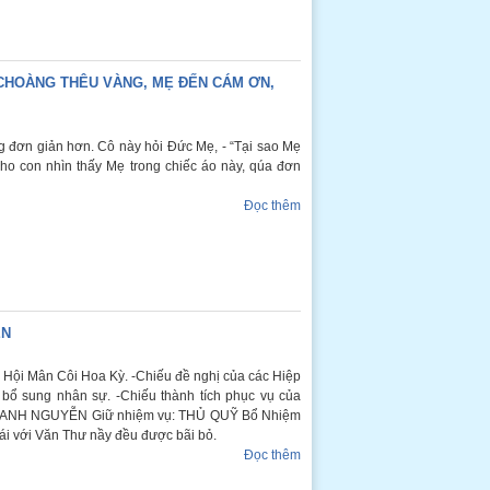
 CHOÀNG THÊU VÀNG, MẸ ĐẾN CÁM ƠN,
ng đơn giản hơn. Cô này hỏi Đức Mẹ, - “Tại sao Mẹ
cho con nhìn thấy Mẹ trong chiếc áo này, qúa đơn
Đọc thêm
ỄN
ội Mân Côi Hoa Kỳ. -Chiếu đề nghị của các Hiệp
bổ sung nhân sự. -Chiếu thành tích phục vụ của
ÂM ANH NGUYỄN Giữ nhiệm vụ: THỦ QUỸ Bổ Nhiệm
trái với Văn Thư nầy đều được bãi bỏ.
Đọc thêm