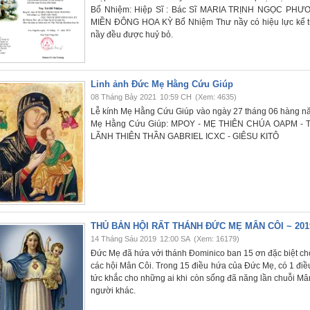
Bổ Nhiệm: Hiệp Sĩ : Bác Sĩ MARIA TRỊNH NGỌC PH
MIỀN ĐÔNG HOA KỲ Bổ Nhiệm Thư nầy có hiệu lực kể từ n
nầy đều được huỷ bỏ.
Linh ảnh Đức Mẹ Hằng Cứu Giúp
08 Tháng Bảy 2021
10:59 CH
(Xem: 4635)
Lễ kính Mẹ Hằng Cứu Giúp vào ngày 27 tháng 06 hàng năm. Ch
Mẹ Hằng Cứu Giúp: MPOY - MẸ THIÊN CHÚA OAPM - 
LÃNH THIÊN THẦN GABRIEL ICXC - GIÊSU KITÔ
THỦ BẢN HỘI RẤT THÁNH ĐỨC MẸ MÂN CÔI ~ 201
14 Tháng Sáu 2019
12:00 SA
(Xem: 16179)
Đức Mẹ đã hứa với thánh Đominico ban 15 ơn đặc biệt ch
các hội Mân Côi. Trong 15 điều hứa của Đức Mẹ, có 1 điều r
tức khắc cho những ai khi còn sống đã năng lần chuỗi Mân
người khác.