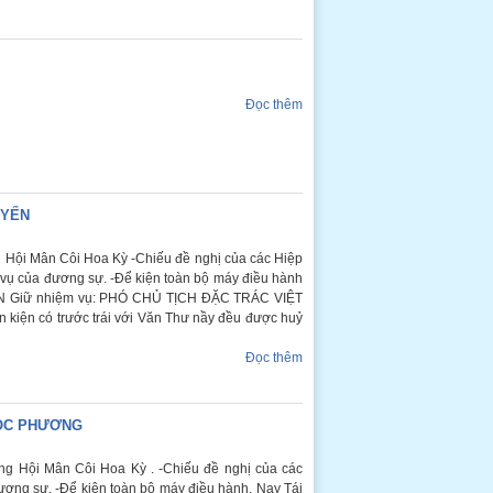
Đọc thêm
 YẾN
Hội Mân Côi Hoa Kỳ -Chiếu đề nghị của các Hiệp
c vụ của đương sự. -Để kiện toàn bộ máy điều hành
ẾN Giữ nhiệm vụ: PHÓ CHỦ TỊCH ĐẶC TRÁC VIỆT
 kiện có trước trái với Văn Thư nầy đều được huỷ
Đọc thêm
NGỌC PHƯƠNG
 Hội Mân Côi Hoa Kỳ . -Chiếu đề nghị của các
ương sự. -Để kiện toàn bộ máy điều hành. Nay Tái