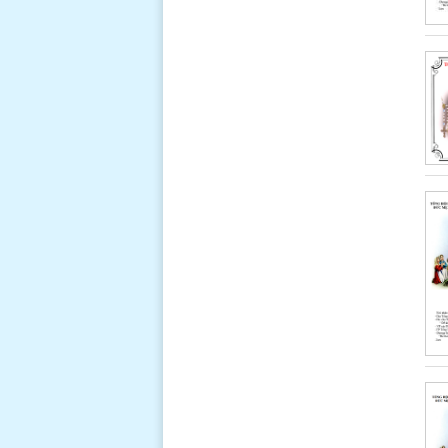
gia đình
chúng con
đến đây sấp mình trước tôn nhan Cha.
Cãm tạ Cha đã ban cho chúng con một
năm qua với biết bao hồng ân kỳ diệu,
và với tình thương săn sóc vỗ về. Tạ ơn
Cha đã không bao giờ bỏ rơi chúng con,
và cho chúng con biết đứng lên sao mỗi
lần vấp ngã. Chúng con xin Cha ban ơn
bình an trong năm mới.
Đọc thêm
LỜI CẦU NGUYỆN LUÔN LINH
NGHIỆM CỦA CHA THÁNH PIO DỰA
TRÊN 03 LỜI HỨA CỦA CHÚA
GIÊSU
* Lạy Chúa
Giêsu Chúa
đã nói "Thầy
bảo thật,
anh em cứ
xin thì sẽ được, cứ tìm thì sẽ thấy, cứ gõ
thì sẽ mở cho.
Đọc thêm