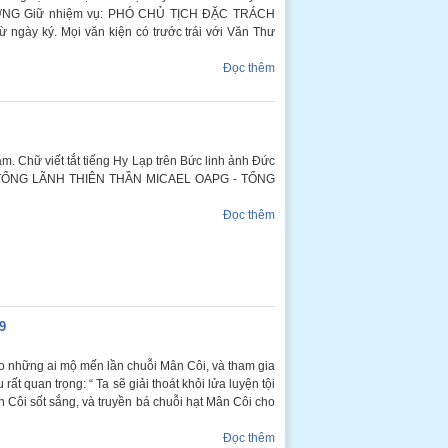
ƯƠNG Giữ nhiệm vụ: PHÓ CHỦ TỊCH ĐẶC TRÁCH
gày ký. Mọi văn kiện có trước trái với Văn Thư
Đọc thêm
ữ viết tắt tiếng Hy Lạp trên Bức linh ảnh Đức
TỔNG LÃNH THIÊN THẦN MICAEL OAPG - TỔNG
Đọc thêm
9
o những ai mộ mến lần chuỗi Mân Côi, và tham gia
ất quan trọng: “ Ta sẽ giải thoát khỏi lửa luyện tội
 Côi sốt sắng, và truyền bá chuỗi hạt Mân Côi cho
Đọc thêm