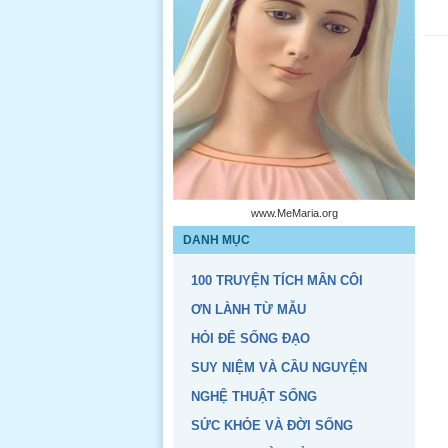
www.MeMaria.org
DANH MỤC
100 TRUYỆN TÍCH MÂN CÔI
ƠN LÀNH TỪ MẪU
HỎI ĐỂ SỐNG ĐẠO
SUY NIỆM VÀ CẦU NGUYỆN
NGHỆ THUẬT SỐNG
SỨC KHỎE VÀ ĐỜI SỐNG