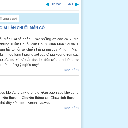
Trước
Sau
Trang cuối
 AI LẦN CHUỖI MÂN CÔI.
ỗi Mân Côi sẽ nhận được những ơn cao cả. 2. Mẹ
những ai lần Chuỗi Mân Côi. 3. Kinh Mân Côi sẽ là
iảm tẩy tội lỗi và chiến thắng ma quỷ. 4. Kinh Mân
 lại nhiều lòng thương xót của Chúa xuống trên các
ư ảo của nó, và sẽ dẫn đưa họ đến ước ao những sự
ao bởi những ý nghĩa này!
Đọc thêm
 có Mẹ đắng cay không gì Đau buồn sầu khổ cũng
tục yêu thương Chuyển thông ơn Chúa tình thương
hủ đầy đời con. ..Amen...!🙏❤🙏.
Đọc thêm