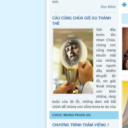
con.
Đọc thêm
CẦU CÙNG CHÚA GIÊ-SU THÁNH
THỂ
Giờ đây
trước tôn
nhan Chúa,
chúng con
cũng mang
khuôn mặt
của những
con người
đầy khiếm
khuyết tội
lỗi, xin giải
thoát chúng
con khỏi
những ràng
buộc của tội lỗi, những đam mê bất
chính để chúng con sống trong tự do của
con cái Thiên Chúa. Xin cho chúng con
CHUC MUNG PHAN UU
biết mặc lấy tâm tình của Chúa để
những ai gặp gỡ và tiếp xúc với chúng
CHƯƠNG TRÌNH THĂM VIẾNG †
con cũng tìm được sự nâng đỡ, khích lệ