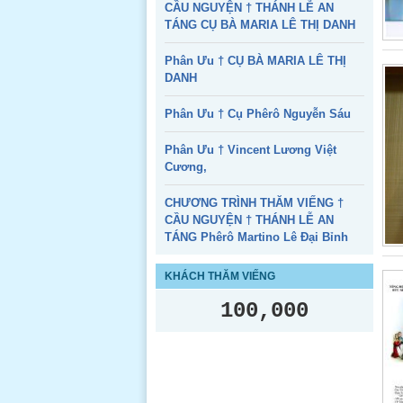
CẦU NGUYỆN † THÁNH LỄ AN
và bình an. Amen.
TÁNG CỤ BÀ MARIA LÊ THỊ DANH
Đọc thêm
Phân Ưu † CỤ BÀ MARIA LÊ THỊ
Kinh Cầu nguyện với Thánh Antôn
DANH
Pađua khi mất Tiền, Đồ vật...
Vinh danh
Phân Ưu † Cụ Phêrô Nguyễn Sáu
Thánh
Antôn, Ngài
Phân Ưu † Vincent Lương Việt
đã xin ơn
Cương,
Chúa để tìm
lại vật đã
mất. Xin
CHƯƠNG TRÌNH THĂM VIẾNG †
giúp con tìm lại ơn Chúa, xin cho con tận
CẦU NGUYỆN † THÁNH LỄ AN
tâm phục vụ Chúa và sống tốt lành. Xin
TÁNG Phêrô Martino Lê Đại Bỉnh
cho con tìm lại dược tiền đã mất và cho
con thấy được lòng nhân lành của ngài.
KHÁCH THĂM VIẾNG
Đọc thêm
100,000
Kinh Dâng Gia Đình Đầu Năm Mới
Lạy Cha rất
nhân từ
Trong
những ngày
đầu xuân,