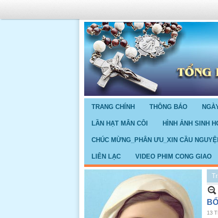
TRANG CHÍNH
THÔNG BÁO
NGÀY
LẦN HẠT MÂN CÔI
HÌNH ẢNH SINH H
CHÚC MỪNG_PHÂN ƯU_XIN CẦU NGUYỆ
LIÊN LẠC
VIDEO PHIM CONG GIAO
Tr
BỔ
13 T