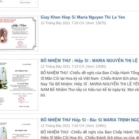
Giay Khen Hiep Si Maria Nguyen Thi Le Yen
12 Tháng Bảy 2021
7:20 CH
(Xem: 13675)
BỔ NHIỆM THƯ : Hiệp Sĩ : MARIA NGUYỄN THỊ LỆ
12 Tháng Bảy 2021
7:13 CH
(Xem: 13080)
BỔ NHIỆM THƯ -Chiếu đề nghị của Ban Chấp Hành Tổng 
Sĩ Mân Côi tại Hoa kỳ và Việt Nam -Chiếu thành tích phụ
Nay Tái Bổ Nhiệm: Hiệp Sĩ : MARIA NGUYỄN THỊ LỆ Y
NAM Bổ Nhiệm Thư nầy có hiệu lực kể từ ngày ký. Mọi văn
bỏ.
BỔ NHIỆM THƯ Hiệp Sĩ : Bác Sĩ MARIA TRỊNH 
12 Tháng Bảy 2021
7:00 CH
(Xem: 12981)
BỔ NHIỆM THƯ -Chiếu đề nghị của Ban Chấp Hành Tổng
Hiệp Sĩ Mân Côi Hoa Kỳ. -Chiếu thành tích phục vụ của đ