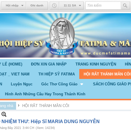
Hội nhập
Ghi danh
11:11 SA
 LỂ (HOME)
ĐƠN XIN GIA NHẬP
TRANG KINH NGUYỆN
HÌ
OẠT _ VIET NAM
TH HIỆP SỸ FATIMA
HỘI RẤT THÁNH MÂN CÔI
N
Luyện Ngục
Góc Thơ Công Giáo
SÁCH CÔNG GIÁO P
Hinh Anh Những Câu Hay Trong Thánh Kinh
›
ang nhà
HỘI RẤT THÁNH MÂN CÔI
 NHIỆM THƯ: Hiệp Sĩ MARIA DUNG NGUYỄN
háng Bảy 2021
3:44 CH
(Xem: 14234)