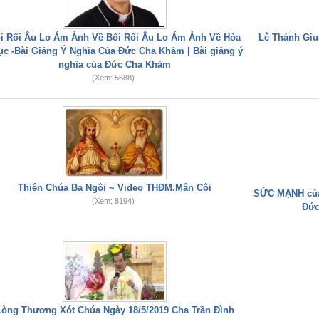
i Rối Âu Lo Ám Ảnh Về Bối Rối Âu Lo Ám Ảnh Về Hỏa
Lễ Thánh Gius
ục -Bài Giảng Ý Nghĩa Của Đức Cha Khảm | Bài giảng ý
nghĩa của Đức Cha Khảm
(Xem: 5688)
Thiên Chúa Ba Ngôi ~ Video THĐM.Mân Côi
SỨC MẠNH của
(Xem: 8194)
Đức
Lòng Thương Xót Chúa Ngày 18/5/2019 Cha Trần Đình