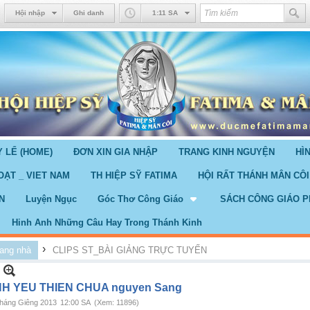
Hội nhập
Ghi danh
1:11 SA
 LỂ (HOME)
ĐƠN XIN GIA NHẬP
TRANG KINH NGUYỆN
HÌ
OẠT _ VIET NAM
TH HIỆP SỸ FATIMA
HỘI RẤT THÁNH MÂN CÔI
N
Luyện Ngục
Góc Thơ Công Giáo
SÁCH CÔNG GIÁO P
Hinh Anh Những Câu Hay Trong Thánh Kinh
›
ang nhà
CLIPS ST_BÀI GIẢNG TRỰC TUYẾN
NH YEU THIEN CHUA nguyen Sang
háng Giêng 2013
12:00 SA
(Xem: 11896)