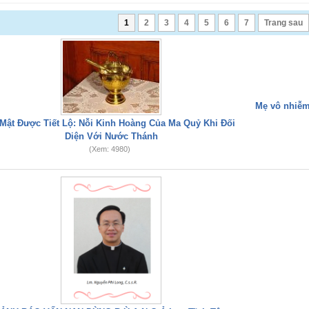
1
2
3
4
5
6
7
Trang sau
Mẹ vô nhiễm
 Mật Được Tiết Lộ: Nỗi Kinh Hoàng Của Ma Quỷ Khi Đối
Diện Với Nước Thánh
(Xem: 4980)