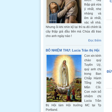
được cây
C
thập giá vừa
ý nhất, nhẹ
nhàng và
êm ái nhất,
vác về nhà.
Nhưng ôi khi nhìn kỹ lại thì ra đó chính là
cây thập giá đầu tiên mà Chúa đã trao
cho anh ngày nào !
Đọc thêm
BỔ NHIỆM THƯ: Lucia Trần thị Hội
Con xin kính
chào quý
Tuyên Uý,
quý anh chị
ĐỪ
trong Ban
Chấp Hành
Tổng Hội
Mân Côi.
Con mới bổ
nhiệm chị
Lucia Trần
thị Hội làm Hội trưởng MC tại Tp
Portland.