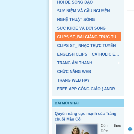
HỎI ĐỂ SỐNG ĐẠO
SUY NIỆM VÀ CẦU NGUYỆN
NGHỆ THUẬT SỐNG
SỨC KHỎE VÀ ĐỜI SỐNG
CLIPS ST_BÀI GIẢNG TRỰC TUYẾN
CLIPS ST_ NHẠC TRỰC TUYẾN
ENGLISH CLIPS _ CATHOLIC EDUCATION
TRANG ÂM THANH
CHỨC NĂNG WEB
TRANG WEB HAY
FREE APP CÔNG GIÁO ( ANDROID, IOS)
BÀI MỚI NHẤT
Quyền năng cực mạnh của Tràng
chuỗi Mân Côi
Còn theo
Đức