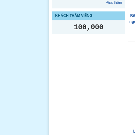
Đọc thêm
KHÁCH THĂM VIẾNG
Bố
ng
100,000