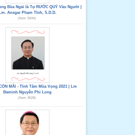
Dùng Bùa Ngải là Tự RƯỚC QUỶ Vào Người |
Lm. Ansgar Phạm Tĩnh, S.D.D.
(Xem: 5044)
CÒN MÃI - Tĩnh Tâm Mùa Vọng 2021 | Lm
Đaminh Nguyễn Phi Long
(Xem: 4528)