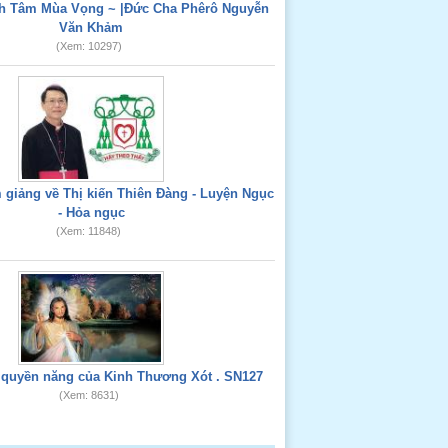
nh Tâm Mùa Vọng ~ |Đức Cha Phêrô Nguyễn
Văn Khảm
(Xem: 10297)
giảng về Thị kiến Thiên Đàng - Luyện Ngục
- Hỏa ngục
(Xem: 11848)
 quyền năng của Kinh Thương Xót . SN127
(Xem: 8631)