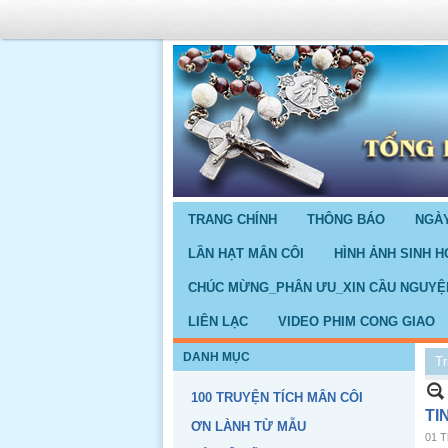
TRANG CHÍNH
THÔNG BÁO
NGÀY
LẦN HẠT MÂN CÔI
HÌNH ẢNH SINH H
CHÚC MỪNG_PHÂN ƯU_XIN CẦU NGUYỆ
LIÊN LẠC
VIDEO PHIM CONG GIAO
DANH MỤC
Tr
100 TRUYỆN TÍCH MÂN CÔI
TI
ƠN LÀNH TỪ MẪU
01 T