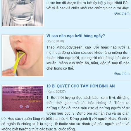
nước lọc đã được tìm ra bởi ủy hội y học Nhật Bản
với tỷ lệ cao đã chữa khỏi các chứng bịnh dưới đây:
Đọc thêm
Vì sao nên nạo lưỡi hàng ngày?
(Xem: 8470)
Theo MindBodyGreen, cạo lưỡi hoặc nạo lưỡi là
một hoạt động chăm sóc sức khỏe răng miệng đơn
thuần. Nhờ nạo lưỡi, con người có thể loại bỏ các vi
khuẩn, mảnh vụn thức ăn, nấm, độc tố hay tế bào
chết trong cơ thể.
Đọc thêm
10 BÍ QUYẾT CHO TÂM HỒN BÌNH AN
(Xem: 30537)
1. Bớt thời lượng đọc sách báo, xem ti vi, để tăng
thêm thời gian mà tiêu hóa chúng. 2. Tránh xa
những cuộc đối thoại tiêu cực và những người có tư
tưởng tiêu cực. 3. Đừng ôm ấp hận thù và sự giận
dữ. Học cách quên lãng và biết tha thứ. 4. Đừng ganh tị với người khác. Ganh tị
có nghĩa là chúng ta ít tự trọng, lệ thuộc vào sự đánh giá của người khác, và
không biết thưởng thức các thực tại cuộc sống.