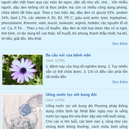
người dân Việt Nam qua các món ăn ngon, dân dã như xôi, chè… Với nhiều
người, đậu đen không chỉ là thực phẩm mà còn có nhiều công dụng phòng,
chữa bệnh rất hiệu quả. Theo y học hiện đại, đậu đen có glucid 53%, protein
24%, lipid 1,7%, các vitamin A, B1, B2, PP, C; giàu acid amin: lysin, tryptophan,
phenylalanin, threonin, valin, leucin, isoleusin, arginin, histidin; các nguyên tố vô
cơ: Ca, P, Fe… Theo y học cổ truyền, đậu đen là một loại dược liệu có vị ngọt,
tính bình, có tác dụng bổ can thận, bổ huyết, trừ phong, thanh thấp nhiệt, hạ khí,
lợi tiểu, giải độc, tiêu khát.
Đọc thêm
Ba câu nói của bệnh viện
(Xem: 12799)
1, Bệnh này của ông rất nghiêm trọng. 2, Tuy nhiên
vẫn có thể chữa được. 3, Chỉ có điều cần phải tốn
rất nhiều tiền.
Đọc thêm
Uống nước lọc với bụng đói
(Xem: 11762)
Uống nước lọc với bụng đói Phương pháp thông
dụng chữa bịnh tại Nhật Bản ngày nay là uống
nước lọc ngay khi vừa thức dậy vào mỗi buổi sáng. .
Cho các vị lớn tuổi, các bịnh nan y, cũng như các
chứng bịnh thông thường, cách chữa bịnh uống