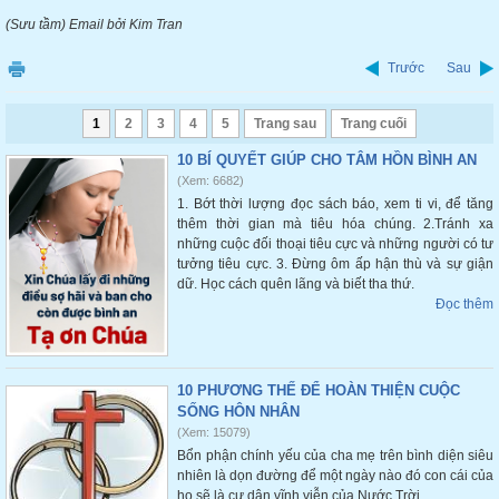
(Sưu tầm) Email bởi Kim Tran
Trước
Sau
1
2
3
4
5
Trang sau
Trang cuối
10 BÍ QUYẾT GIÚP CHO TÂM HỒN BÌNH AN
(Xem: 6682)
1. Bớt thời lượng đọc sách báo, xem ti vi, để tăng
thêm thời gian mà tiêu hóa chúng. 2.Tránh xa
những cuộc đối thoại tiêu cực và những người có tư
tưởng tiêu cực. 3. Đừng ôm ấp hận thù và sự giận
dữ. Học cách quên lãng và biết tha thứ.
Đọc thêm
10 PHƯƠNG THẾ ĐỂ HOÀN THIỆN CUỘC
SỐNG HÔN NHÂN
(Xem: 15079)
Bổn phận chính yếu của cha mẹ trên bình diện siêu
nhiên là dọn đường để một ngày nào đó con cái của
họ sẽ là cư dân vĩnh viễn của Nước Trời.