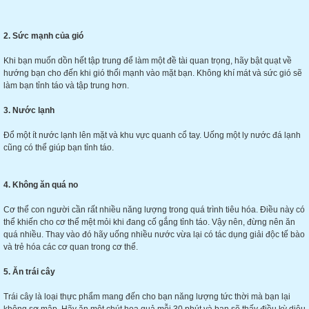
2. Sức mạnh của gió
Khi bạn muốn dồn hết tập trung để làm một đề tài quan trọng, hãy bật quạt về
hướng bạn cho đến khi gió thổi mạnh vào mặt bạn. Không khí mát và sức gió sẽ
làm bạn tỉnh táo và tập trung hơn.
3. Nước lạnh
Đổ một ít nước lạnh lên mặt và khu vực quanh cổ tay. Uống một ly nước đá lạnh
cũng có thể giúp bạn tỉnh táo.
4. Không ăn quá no
Cơ thể con người cần rất nhiều năng lượng trong quá trình tiêu hóa. Điều này có
thể khiến cho cơ thể mệt mỏi khi đang cố gắng tỉnh táo. Vậy nên, đừng nên ăn
quá nhiều. Thay vào đó hãy uống nhiều nước vừa lại có tác dụng giải độc tế bào
và trẻ hóa các cơ quan trong cơ thể.
5. Ăn trái cây
Trái cây là loại thực phẩm mang đến cho bạn năng lượng tức thời mà bạn lại