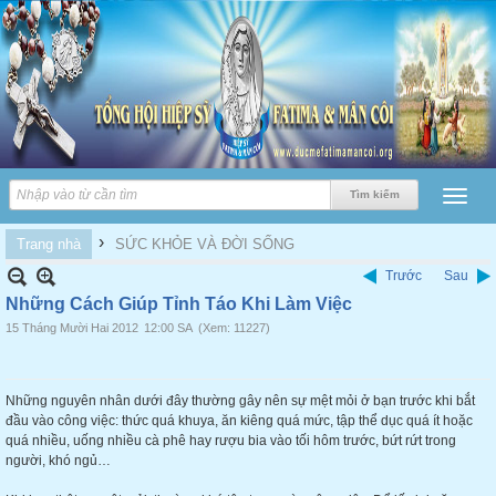
›
Trang nhà
SỨC KHỎE VÀ ĐỜI SỐNG
Trước
Sau
Những Cách Giúp Tỉnh Táo Khi Làm Việc
15 Tháng Mười Hai 2012
12:00 SA
(Xem: 11227)
Những nguyên nhân dưới đây thường gây nên sự mệt mỏi ở bạn trước khi bắt
đầu vào công việc: thức quá khuya, ăn kiêng quá mức, tập thể dục quá ít hoặc
quá nhiều, uống nhiều cà phê hay rượu bia vào tối hôm trước, bứt rứt trong
người, khó ngủ…