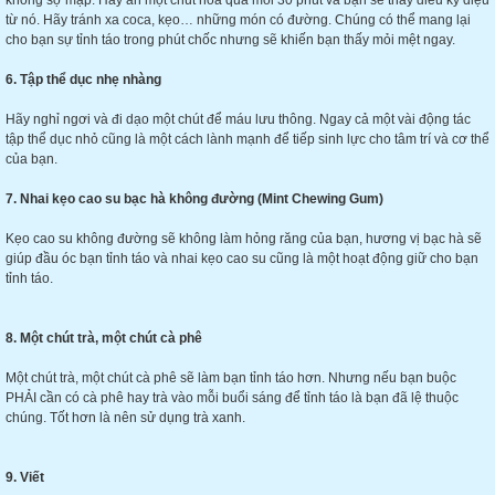
không sợ mập. Hãy ăn một chút hoa quả mỗi 30 phút và bạn sẽ thấy điều kỳ diệu
từ nó. Hãy tránh xa coca, kẹo… những món có đường. Chúng có thể mang lại
cho bạn sự tỉnh táo trong phút chốc nhưng sẽ khiến bạn thấy mỏi mệt ngay.
6. Tập thể dục nhẹ nhàng
Hãy nghỉ ngơi và đi dạo một chút để máu lưu thông. Ngay cả một vài động tác
tập thể dục nhỏ cũng là một cách lành mạnh để tiếp sinh lực cho tâm trí và cơ thể
của bạn.
7. Nhai kẹo cao su bạc hà không đường (Mint Chewing Gum)
Kẹo cao su không đường sẽ không làm hỏng răng của bạn, hương vị bạc hà sẽ
giúp đầu óc bạn tỉnh táo và nhai kẹo cao su cũng là một hoạt động giữ cho bạn
tỉnh táo.
8. Một chút trà, một chút cà phê
Một chút trà, một chút cà phê sẽ làm bạn tỉnh táo hơn. Nhưng nếu bạn buộc
PHẢI cần có cà phê hay trà vào mỗi buổi sáng để tỉnh táo là bạn đã lệ thuộc
chúng. Tốt hơn là nên sử dụng trà xanh.
9. Viết