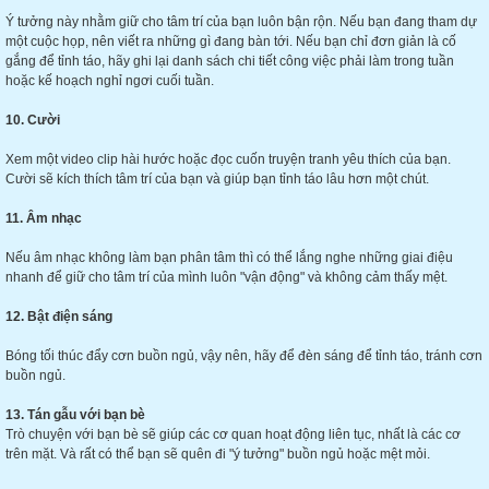
Ý tưởng này nhằm giữ cho tâm trí của bạn luôn bận rộn. Nếu bạn đang tham dự
một cuộc họp, nên viết ra những gì đang bàn tới. Nếu bạn chỉ đơn giản là cố
gắng để tỉnh táo, hãy ghi lại danh sách chi tiết công việc phải làm trong tuần
hoặc kế hoạch nghỉ ngơi cuối tuần.
10. Cười
Xem một video clip hài hước hoặc đọc cuốn truyện tranh yêu thích của bạn.
Cười sẽ kích thích tâm trí của bạn và giúp bạn tỉnh táo lâu hơn một chút.
11. Âm nhạc
Nếu âm nhạc không làm bạn phân tâm thì có thể lắng nghe những giai điệu
nhanh để giữ cho tâm trí của mình luôn "vận động" và không cảm thấy mệt.
12. Bật điện sáng
Bóng tối thúc đẩy cơn buồn ngủ, vậy nên, hãy để đèn sáng để tỉnh táo, tránh cơn
buồn ngủ.
13. Tán gẫu với bạn bè
Trò chuyện với bạn bè sẽ giúp các cơ quan hoạt động liên tục, nhất là các cơ
trên mặt. Và rất có thể bạn sẽ quên đi "ý tưởng" buồn ngủ hoặc mệt mỏi.