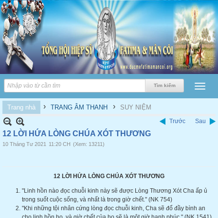
›
›
Trang nhà
TRANG ÂM THANH
SUY NIỆM
Trước
Sau
12 LỜI HỨA LÒNG CHÚA XÓT THƯƠNG
10 Tháng Tư 2021
11:20 CH
(Xem: 13211)
12 LỜI HỨA LÒNG CHÚA XÓT THƯƠNG
"Linh hồn nào đọc chuỗi kinh này sẽ được Lòng Thương Xót Cha ấp ủ
trong suốt cuộc sống, và nhất là trong giờ chết." (NK 754)
"Khi những tội nhân cứng lòng đọc chuỗi kinh, Cha sẽ đổ đầy bình an
cho linh hồn họ, và giờ chết của họ sẽ là một giờ hạnh phúc." (NK 1541)