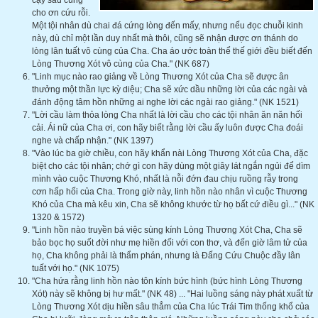
cậy sau cùng
cho ơn cứu rỗi.
Một tội nhân dù chai đá cứng lòng đến mấy, nhưng nếu đọc chuỗi kinh
này, dù chỉ một lần duy nhất mà thôi, cũng sẽ nhận được ơn thánh do
lòng lân tuất vô cùng của Cha. Cha áo ước toàn thể thế giới đều biết đến
Lòng Thương Xót vô cùng của Cha." (NK 687)
"Linh mục nào rao giảng về Lòng Thương Xót của Cha sẽ được ân
thưởng một thần lực kỳ diệu; Cha sẽ xức dầu những lời của các ngài và
đánh động tâm hồn những ai nghe lời các ngài rao giảng." (NK 1521)
"Lời cầu làm thỏa lòng Cha nhất là lời cầu cho các tội nhân ăn năn hối
cải. Ái nữ của Cha ơi, con hãy biết rằng lời cầu ấy luôn được Cha đoái
nghe và chấp nhận." (NK 1397)
"Vào lúc ba giờ chiều, con hãy khẩn nài Lòng Thương Xót của Cha, đặc
biệt cho các tội nhân; chớ gì con hãy dùng một giây lát ngắn ngủi để dìm
mình vào cuộc Thương Khó, nhất là nỗi đớn đau chịu ruồng rẫy trong
cơn hấp hối của Cha. Trong giờ này, linh hồn nào nhân vì cuộc Thương
Khó của Cha mà kêu xin, Cha sẽ không khước từ họ bất cứ điều gì..." (NK
1320 & 1572)
"Linh hồn nào truyền bá việc sùng kính Lòng Thương Xót Cha, Cha sẽ
bảo bọc họ suốt đời như mẹ hiền đối với con thơ, và đến giờ lâm tử của
họ, Cha không phải là thẩm phán, nhưng là Đấng Cứu Chuộc đầy lân
tuất với họ." (NK 1075)
"Cha hứa rằng linh hồn nào tôn kính bức hình (bức hình Lòng Thương
Xót) này sẽ không bị hư mất." (NK 48) ... "Hai luồng sáng này phát xuất từ
Lòng Thương Xót dịu hiền sâu thẳm của Cha lúc Trái Tim thống khổ của