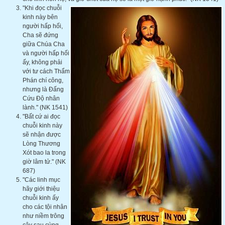
"Khi đọc chuỗi
kinh này bên
người hấp hối,
Cha sẽ đứng
giữa Chúa Cha
và người hấp hối
ấy, không phải
với tư cách Thẩm
Phán chí công,
nhưng là Đấng
Cứu Độ nhân
lành." (NK 1541)
"Bất cứ ai đọc
chuỗi kinh này
sẽ nhận được
Lòng Thương
Xót bao la trong
giờ lâm tử." (NK
687)
"Các linh mục
hãy giới thiệu
chuỗi kinh ấy
cho các tội nhân
như niềm trông