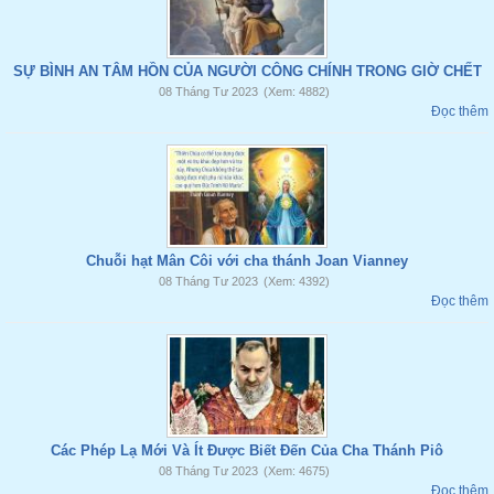
SỰ BÌNH AN TÂM HỒN CỦA NGƯỜI CÔNG CHÍNH TRONG GIỜ CHẾT
08 Tháng Tư 2023
(Xem: 4882)
Đọc thêm
Chuỗi hạt Mân Côi với cha thánh Joan Vianney
08 Tháng Tư 2023
(Xem: 4392)
Đọc thêm
Các Phép Lạ Mới Và Ít Được Biết Đến Của Cha Thánh Piô
08 Tháng Tư 2023
(Xem: 4675)
Đọc thêm