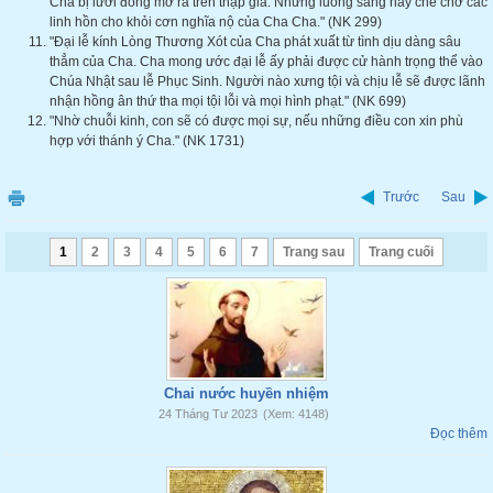
Cha bị lưỡi đòng mở ra trên thập giá. Những luồng sáng này che chở các
linh hồn cho khỏi cơn nghĩa nộ của Cha Cha." (NK 299)
"Đại lễ kính Lòng Thương Xót của Cha phát xuất từ tình dịu dàng sâu
thẳm của Cha. Cha mong ước đại lễ ấy phải được cử hành trọng thể vào
Chúa Nhật sau lễ Phục Sinh. Người nào xưng tội và chịu lễ sẽ được lãnh
nhận hồng ân thứ tha mọi tội lỗi và mọi hình phạt." (NK 699)
"Nhờ chuỗi kinh, con sẽ có được mọi sự, nếu những điều con xin phù
hợp với thánh ý Cha." (NK 1731)
Trước
Sau
1
2
3
4
5
6
7
Trang sau
Trang cuối
Chai nước huyền nhiệm
24 Tháng Tư 2023
(Xem: 4148)
Đọc thêm