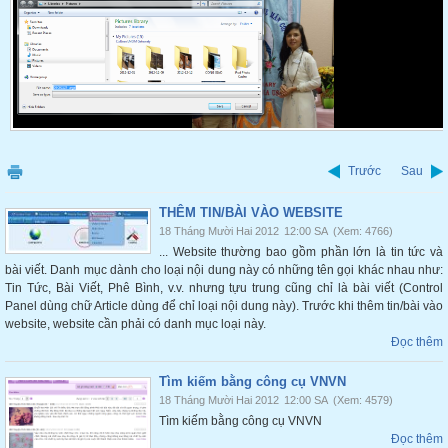
Trước
Sau
THÊM TIN/BÀI VÀO WEBSITE
18 Tháng Mười Hai 2012
12:00 SA
(Xem: 4766)
... Website thường bao gồm phần lớn là tin tức và
bài viết. Danh mục dành cho loại nội dung này có những tên gọi khác nhau như:
Tin Tức, Bài Viết, Phê Bình, v.v. nhưng tựu trung cũng chỉ là bài viết (Control
Panel dùng chữ Article dùng để chỉ loại nội dung này). Trước khi thêm tin/bài vào
website, website cần phải có danh mục loại này.
Đọc thêm
Tìm kiếm bằng công cụ VNVN
18 Tháng Mười Hai 2012
12:00 SA
(Xem: 4579)
Tìm kiếm bằng công cụ VNVN
Đọc thêm