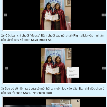
2)- Các bạn chỉ chuột (Mouse) Bấm chuột vào nút phải (Right click) vào hình ảnh
cần tải về sau đó chọn
Save image As
.
3)-Sau đó sẽ hiện ra 1 cửa sổ mới hỏi ta muốn lưu vào đâu, Bạn chỉ việc chọn ổ
cần lưu rồi chọn
SAVE
. Như hình dưới