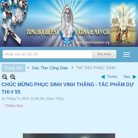
›
›
Trang nhà
Góc Thơ Công Giáo
THI THƠ PHỤC SINH
Trước
Sau
CHÚC MỪNG PHỤC SINH VINH THẮNG - TÁC PHẨM DỰ
THI # 55
11 Tháng Tư 2013
12:00 SA
(Xem: 7911)
*Thiên Kim