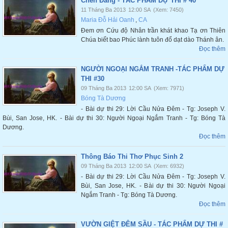
Chén Đắng - TÁC PHẨM DỰ THI # 40
11 Tháng Ba 2013
12:00 SA
(Xem: 7450)
Maria Đỗ Hải Oanh
,
CA
Đem ơn Cứu độ Nhân trần khát khao Tạ ơn Thiên
Chúa biết bao Phúc lành tuôn đổ dạt dào Thánh ân.
Đọc thêm
NGƯỜI NGOẠI NGẮM TRANH -TÁC PHẨM DỰ
THI #30
09 Tháng Ba 2013
12:00 SA
(Xem: 7971)
Bóng Tà Dương
- Bài dự thi 29: Lời Cầu Nửa Đêm - Tg: Joseph V.
Bùi, San Jose, HK. - Bài dự thi 30: Người Ngoại Ngắm Tranh - Tg: Bóng Tà
Dương.
Đọc thêm
Thông Báo Thi Thơ Phục Sinh 2
09 Tháng Ba 2013
12:00 SA
(Xem: 6932)
- Bài dự thi 29: Lời Cầu Nửa Đêm - Tg: Joseph V.
Bùi, San Jose, HK. - Bài dự thi 30: Người Ngoại
Ngắm Tranh - Tg: Bóng Tà Dương.
Đọc thêm
VƯỜN GIỆT ĐÊM SẦU - TÁC PHẨM DỰ THI #