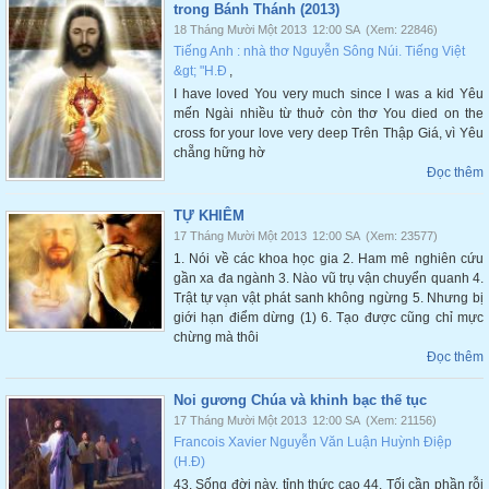
trong Bánh Thánh (2013)
18 Tháng Mười Một 2013
12:00 SA
(Xem: 22846)
Tiếng Anh : nhà thơ Nguyễn Sông Núi. Tiếng Việt
&gt; "H.Đ
,
I have loved You very much since I was a kid Yêu
mến Ngài nhiều từ thuở còn thơ You died on the
cross for your love very deep Trên Thập Giá, vì Yêu
chẵng hững hờ
Đọc thêm
TỰ KHIÊM
17 Tháng Mười Một 2013
12:00 SA
(Xem: 23577)
1. Nói về các khoa học gia 2. Ham mê nghiên cứu
gần xa đa ngành 3. Nào vũ trụ vận chuyển quanh 4.
Trật tự vạ̣n vật phát sanh không ngừng 5. Nhưng bị
giới hạn điểm dừng (1) 6. Tạo được cũng chỉ mực
chừng mà thôi
Đọc thêm
Noi gương Chúa và khinh bạc thế tục
17 Tháng Mười Một 2013
12:00 SA
(Xem: 21156)
Francois Xavier Nguyễn Văn Luận Huỳnh Điệp
(H.Đ)
43. Sống đời này, tỉnh thức cao 44. Tối cần phần rỗi