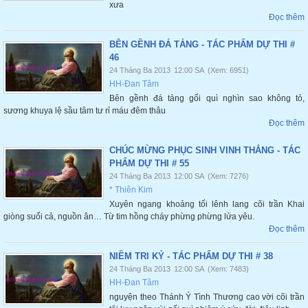
xưa
Đọc thêm
BÊN GỀNH ĐÁ TẢNG - TÁC PHẨM DỰ THI #
46
24 Tháng Ba 2013
12:00 SA
(Xem: 6951)
HH-Đan Tâm
Bên gềnh đá tảng gối quì nghìn sao không tỏ,
sương khuya lệ sầu tâm tư rỉ máu đêm thâu
Đọc thêm
CHÚC MỪNG PHỤC SINH VINH THẮNG - TÁC
PHẨM DỰ THI # 55
24 Tháng Ba 2013
12:00 SA
(Xem: 7276)
* Thiên Kim
Xuyên ngang khoảng tối lênh lang cõi trần Khai
giòng suối cả, nguồn ân… Từ tim hồng cháy phừng phừng lửa yêu.
Đọc thêm
NIỀM TRI KỶ - TÁC PHẨM DỰ THI # 38
24 Tháng Ba 2013
12:00 SA
(Xem: 7483)
HH-Đan Tâm
nguyện theo Thánh Ý Tình Thương cao vời cõi trần