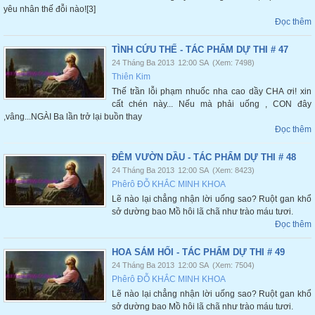
yêu nhân thế đỗi nào![3]
Đọc thêm
TÌNH CỨU THẾ - TÁC PHẨM DỰ THI # 47
24 Tháng Ba 2013
12:00 SA
(Xem: 7498)
Thiên Kim
Thế trần lỗi phạm nhuốc nha cao dầy CHA ơi! xin
cất chén này... Nếu mà phải uống , CON đây
,vâng...NGÀI Ba lần trở lại buồn thay
Đọc thêm
ĐÊM VƯỜN DẦU - TÁC PHẨM DỰ THI # 48
24 Tháng Ba 2013
12:00 SA
(Xem: 8423)
Phêrô ĐỖ KHẮC MINH KHOA
Lẽ nào lại chẳng nhận lời uống sao? Ruột gan khổ
sở dường bao Mồ hôi lã chã như trào máu tươi.
Đọc thêm
HOA SÁM HỐI - TÁC PHẨM DỰ THI # 49
24 Tháng Ba 2013
12:00 SA
(Xem: 7504)
Phêrô ĐỖ KHẮC MINH KHOA
Lẽ nào lại chẳng nhận lời uống sao? Ruột gan khổ
sở dường bao Mồ hôi lã chã như trào máu tươi.