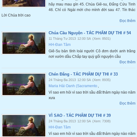
hãy mau mau gìn 45. Chúa Giê-su, Đấng Cứu Tinh
46. Chỉ có Ngài mới cho mình đời sau 47. Tín thác
Lời Chúa trời cao
Đọc thêm
Chúa Cầu Nguyện - TÁC PHẨM DỰ THI # 54
11 Tháng Tư 2013
12:00 SA
(Xem: 8501)
HH-Đan Tâm
Giê-Su bản tính loài người Cô đơn dưới anh trăng
nơi vườn dầu Chắp tay quỳ gối nguyện cầu
Đọc thêm
Chén Đắng - TÁC PHẨM DỰ THI # 33
24 Tháng Ba 2013
12:00 SA
(Xem: 8935)
Maria Hải Oanh (Sacramento
,
Vì sao em hỏi vì sao trời sầu đất thảm ngày nào năm
xưa
Đọc thêm
VÌ SAO - TÁC PHẨM DỰ THI # 39
24 Tháng Ba 2013
12:00 SA
(Xem: 7308)
HH-Đan Tâm
Vì sao em hỏi vì sao trời sầu đất thảm ngày nào năm