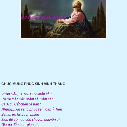
CHÚC MỪNG PHỤC SINH VINH THẮNG
Vườn Dầu, THÁNH TỬ khẩn cầu
Rã rời thân xác, thảm sầu tâm can
CHA ơi! Cất chén 'lệ tràn '
Nhưng... xin vâng phục vẹn toàn Ý Trên
Ba lần trở lại buồn phiền
Môn đệ cứ ngủ còn chuyên nguyện gì
Giu-đa dẫn bọn 'gian phi'