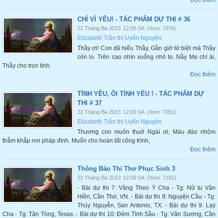
Đọc thêm
CHỈ VÌ YÊU! - TÁC PHẨM DỰ THI # 36
22 Tháng Ba 2013
12:00 SA
(Xem: 7076)
Elizabeth Trần thị Uyển Nguyện.
Thầy ơi! Con đã hiểu Thầy, Gần giờ tử biệt mà Thầy
còn lo. Trên cao nhìn xuống nhỏ to, Nầy Mẹ chí ái,
Thầy cho trọn tình.
Đọc thêm
TÌNH YÊU, ÔI TÌNH YÊU ! - TÁC PHẨM DỰ
THI # 37
22 Tháng Ba 2013
12:00 SA
(Xem: 7051)
Elizabeth Trần thị Uyển Nguyện.
Thương con muôn thuở Ngài ơi, Máu đào nhộm
thắm khắp nơi pháp đình. Muốn cho hoàn tất công trình,
Đọc thêm
Thông Báo Thi Thơ Phục Sinh 3
22 Tháng Ba 2013
12:00 SA
(Xem: 7191)
- Bài dự thi 7: Vâng Theo Ý Cha - Tg: Nữ tu Vân
Hiền, Cần Thơ, VN. - Bài dự thi 8: Nguyện Cầu - Tg:
Thúy Nguyễn, San Antonio, TX. - Bài dự thi 9: Lạy
Cha - Tg: Tân Tòng, Texas. - Bài dự thi 10: Đêm Tình Sầu - Tg: Vân Sương, Cần