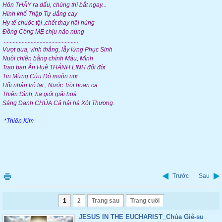
Hôn THẦY ra dấu, chúng thì bắt ngay...
Hình khổ Thập Tự đắng cay
Hy tế chuộc tội ,chết thay hãi hùng
Đồng Công MẸ chịu não nùng
..................................................
Vượt qua, vinh thắng, lẫy lừng Phục Sinh
Nuôi chiên bằng chính Máu, Mình
Trao ban Ân Hụê THÁNH LINH đổi đời
Tin Mừng Cứu Độ muôn nơi
Hối nhân trở lại , Nước Trời hoan ca
Thiên Đình, hạ giới giải hoà
Sáng Danh CHÚA Cả hải hà Xót Thương.
*Thiên Kim
Trước
Sau
1
2
Trang sau
Trang cuối
JESUS IN THE EUCHARIST_Chúa Giê-su