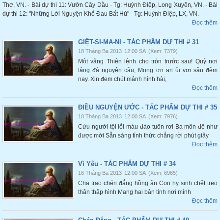
Thơ, VN. - Bài dự thi 11: Vườn Cây Dầu - Tg: Huỳnh Điệp, Long Xuyên, VN. - Bài
dự thi 12: "Những Lời Nguyện Khổ Đau Bất Hủ" - Tg: Huỳnh Điệp, LX, VN.
Đọc thêm
GIỆT-SI-MA-NI - TÁC PHẨM DỰ THI # 31
18 Tháng Ba 2013
12:00 SA
(Xem: 7379)
Một vâng Thiên lệnh cho tròn trước sau! Quỳ nơi
tảng đá nguyện cầu, Mong ơn an ủi vơi sầu đêm
nay. Xin đem chút mảnh hình hài,
Đọc thêm
ĐIỀU NGUYỆN ƯỚC - TÁC PHẨM DỰ THI # 35
18 Tháng Ba 2013
12:00 SA
(Xem: 7976)
Cứu người tội lỗi máu đào tuôn rơi Ba môn đệ như
được mời Sẵn sàng tỉnh thức chẳng rời phút giây
Đọc thêm
Vì Yêu - TÁC PHẨM DỰ THI # 34
16 Tháng Ba 2013
12:00 SA
(Xem: 6965)
Cha trao chén đắng hồng ân Con hy sinh chết treo
thân thập hình Mang hai bản tính nơi mình
Đọc thêm