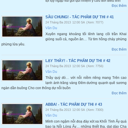
tội lụy ngập vùi gối quì nhiệm ý cứu đời điêu linh
Đọc thêm
SẦU CHUNG! - TÁC PHẨM DỰ THI # 41
24 Tháng Ba 2013
12:00 SA
(Xem: 7077)
Vân Du
Xuyên ngang khoảng tối lênh lang cõi trần Khai
giòng suối cả, nguồn ân… Từ tim hồng cháy phừng
phừng lửa yêu.
Đọc thêm
LẠY THẦY! - TÁC PHẨM DỰ THI # 42
24 Tháng Ba 2013
12:00 SA
(Xem: 7756)
Vân Du
Thầy quỳ đó… với nỗi niềm riêng mang Trên cao
lạnh ánh trăng vàng Đêm dường quạnh quẽ sương
ngàn dần buông Cho con thông dự nỗi buồn
Đọc thêm
ABBA! - TÁC PHẨM DỰ THI # 43
24 Tháng Ba 2013
12:00 SA
(Xem: 7300)
Vân Du
Mình con ngậm nỗi đoạ đày xót xa Khối Tình Ấy quá
bao la Nỗi Lòng Ấy… những thiết tha, dạt dào Cha