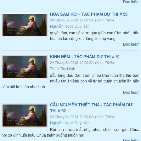
Đọc thêm
HOA SÁM HỐI - TÁC PHẨM DỰ THI # 50
24 Tháng Ba 2013
12:00 SA
(Xem: 7426)
Nguyễn Ngọc Duy Hân
quyết tâm, con sẽ vượt qua giúp con Cha nhé - dẫu
hoa úa tàn cũng xin dâng tiến nụ vàng
Đọc thêm
KINH ĐÊM - TÁC PHẨM DỰ THI # 51
24 Tháng Ba 2013
12:00 SA
(Xem: 7646)
Trịnh Tây Ninh
dẫu lòng đau đớn trăm chiều Cha luôn tha thứ ban
nhiều Ơn Thiêng con về từ bỏ truân chuyên ăn năn
sám hối lời hiền như kinh ...
Đọc thêm
CẦU NGUYỆN THIẾT THA - TÁC PHẨM DỰ
THI # 52
24 Tháng Ba 2013
12:00 SA
(Xem: 7289)
Nguyễn Ngọc Duy Hân
Rồi con nước mắt nhạt nhòa chính con giết Chúa
nơi xa đỉnh đồi máu Chúa thấm xuống muôn nơi