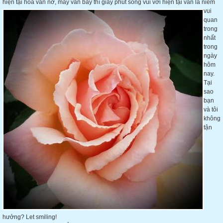
hiện tại hoa vẫn nở, mây vẫn bay thì giây phút sống vui với hiện tại vẫn
là niềm
vui
quan
trong
nhất
trong
ngày
hôm
nay.
Tại
sao
bạn
và tôi
không
tận
hưởng? Let smiling!