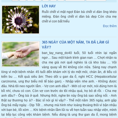
LỜI HAY
Ruồi chết vì mật ngọt Đàn bà chết vì đàn ông khéo
miệng. Đàn ông chết vì đàn bà đẹp Còn cha mẹ
chết vì con bất hiếu
Đọc thêm
365 NGÀY CỦA MỘT NĂM, TA ĐÃ LÀM GÌ
VẬY?
ban_tay_nang_do40 tuổi, 50 tuổi nhìn lại ngẩn
ngơ.... Sau một hành trình gian nan .... Chợt nhận ra
cha mẹ già nơi quê nghèo là cả kho báu .... Vội
vàng quay về thì không còn nữa. Sáng nay chạnh
lòng vì một bệnh nhân 45 tuổi đến khám với lý do mệt mỏi, chán ăn, đi tiểu có
kiến bu .... Kết quả siêu âm: Theo dõi u gan đa ổ, nghi HCC (Hepatocellular
carcinoma, ung thư biểu mô tế bào gan). - Nhập viện nhe anh. - Không được
đâu. Nhà tôi neo người lắm. - Vợ con anh đâu? - Mới có vợ mới, nói đúng hơn là
bồ nhí, chưa có con. Còn vợ con trước do tôi nhậu quá, họ bỏ đi rồi. - Cha mẹ
anh đâu? - Ông bà ở quê. Nhưng thôi, nghe tin này ổng bả sao sống nổi. - Anh
thật sự thương họ à? - Bác sĩ nói gì kì vậy? - Thế một năm 365 ngày, anh gặp
ổng bả mấy ngày. - Dịp Tết ... nhưng mà hình như loáng thoáng thôi vì bận nhậu
với bạn bè, lối xóm .... Khi bệnh nhân lầm lũi ra về hẹn tuần sau nhập viện, mình
lại tiếp tục công việc khám bệnh. Nếu đúng là ung thư gan đa ổ, mong bệnh