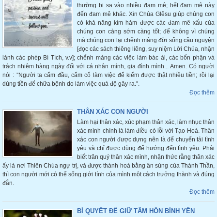
thường bị sa vào nhiều đam mê; hết đam mê này
đến đam mê khác. Xin Chúa GIêsu giúp chúng con
có khả năng kìm hảm được các đam mê xấu của
chúng con càng sớm càng tốt; để không vì chúng
mà chúng con lại chểnh mảng đời sống cầu nguyện
[đọc các sách thiêng liêng, suy niệm Lời Chúa, nhận
lảnh các phép Bí Tích, v.v]; chểnh mảng các việc làm bác ái, các bổn phận và
trách nhiệm hàng ngày đối với cá nhân mình, gia đình mình... Amen. Có người
nói : ''Người ta cấm đầu, cấm cổ làm việc để kiếm được thật nhiều tiền; rồi lại
dùng tiền để chữa bệnh do làm việc quá độ gây ra.''.
Đọc thêm
THÂN XÁC CON NGƯỜI
Làm hại thân xác, xúc phạm thân xác, làm nhục thân
xác mình chính là làm điều có lỗi với Tạo Hoá. Thân
xác con người được dựng nên là để chuyển tải tình
yêu và chỉ được dùng để hướng đến tình yêu. Phải
biết trân quý thân xác mình, nhận thức rằng thân xác
ấy là nơi Thiên Chúa ngự trị, và được thánh hoá bằng ân sủng của Thánh Thần,
thì con người mới có thể sống giới tính của mình một cách trưởng thành và đúng
đắn.
Đọc thêm
BÍ QUYẾT ĐỂ GIỮ TÂM HỒN BÌNH YÊN