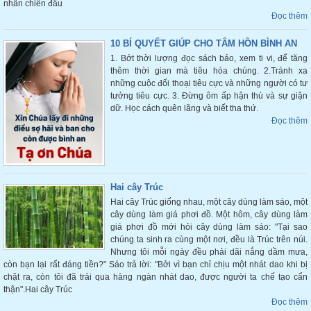
nhân chiến đấu
Đọc thêm
10 BÍ QUYẾT GIÚP CHO TÂM HỒN BÌNH AN
1. Bớt thời lượng đọc sách báo, xem ti vi, để tăng
thêm thời gian mà tiêu hóa chúng. 2.Tránh xa
những cuộc đối thoại tiêu cực và những người có tư
tưởng tiêu cực. 3. Đừng ôm ấp hận thù và sự giận
dữ. Học cách quên lãng và biết tha thứ.
Đọc thêm
Hai cây Trúc
Hai cây Trúc giống nhau, một cây dùng làm sáo, một
cây dùng làm giá phơi đồ. Một hôm, cây dùng làm
giá phơi đồ mới hỏi cây dùng làm sáo: "Tại sao
chúng ta sinh ra cùng một nơi, đều là Trúc trên núi.
Nhưng tôi mỗi ngày đều phải dãi nắng dầm mưa,
còn bạn lại rất đáng tiền?" Sáo trả lời: "Bởi vì bạn chỉ chịu một nhát dao khi bị
chặt ra, còn tôi đã trải qua hàng ngàn nhát dao, được người ta chế tạo cẩn
thận".Hai cây Trúc
Đọc thêm