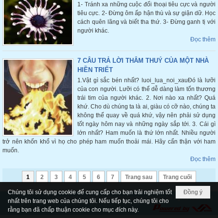
1- Tránh xa những cuộc đối thoại tiêu cực và người
tiêu cực. 2- Đừng ôm ấp hận thù và sự giận dữ. Học
cách quên lãng và biết tha thứ. 3- Đừng ganh tị với
người khác.
Đọc thêm
7 CÂU TRẢ LỜI THÂM THUÝ CỦA MỘT NHÀ
HIỀN TRIẾT
1.Vật gì sắc bén nhất? luoi_lua_noi_xauĐó là lưỡi
của con người. Lưỡi có thể dễ dàng làm tổn thương
trái tim của người khác. 2. Nơi nào xa nhất? Quá
khứ. Cho dù chúng ta là ai, giàu có cỡ nào, chúng ta
không thể quay về quá khứ, vậy nên phải sử dụng
tốt ngày hôm nay và những ngày sắp tới. 3. Cái gì
lớn nhất? Ham muốn là thứ lớn nhất. Nhiều người
trở nên khốn khổ vì họ cho phép ham muốn thoải mái. Hãy cẩn thận với ham
muốn.
Đọc thêm
1
2
3
4
5
6
7
Trang sau
Trang cuối
Chúng tôi sử dụng cookie để cung cấp cho bạn trải nghiệm tốt
Đồng ý
Copyright © 2026
ducmefatimamancoi.org
All rights reserved
nhất trên trang web của chúng tôi. Nếu tiếp tục, chúng tôi cho
rằng bạn đã chấp thuận cookie cho mục đích này.