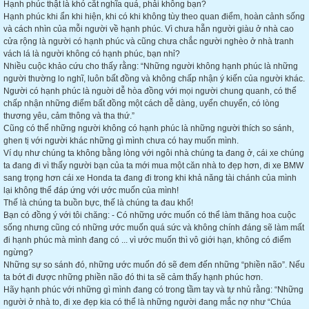
Hạnh phúc thật là khó cắt nghĩa quá, phải không bạn?
Hạnh phúc khi ẩn khi hiện, khi có khi không tùy theo quan điểm, hoàn cảnh sống
và cách nhìn của mỗi người về hạnh phúc. Vì chưa hẵn người giàu ở nhà cao
cửa rộng là người có hạnh phúc và cũng chưa chắc người nghèo ở nhà tranh
vách lá là người không có hạnh phúc, bạn nhỉ?
Nhiều cuộc khảo cứu cho thấy rằng: “Những người không hạnh phúc là những
người thường lo nghĩ, luôn bất đồng và không chấp nhận ý kiến của người khác.
Người có hạnh phúc là nguời dễ hòa đồng với mọi người chung quanh, có thể
chấp nhận những điểm bất đồng một cách dễ dàng, uyển chuyển, có lòng
thương yêu, cảm thông và tha thứ.”
Cũng có thể những người không có hạnh phúc là những người thích so sánh,
ghen tị với người khác những gì mình chưa có hay muốn mình.
Ví dụ như chúng ta không bằng lòng với ngôi nhà chúng ta đang ở, cái xe chúng
ta đang đi vì thấy người bạn của ta mới mua một căn nhà to đẹp hơn, đi xe BMW
sang trọng hơn cái xe Honda ta đang đi trong khi khả năng tài chánh của mình
lại không thể đáp ứng với ước muốn của mình!
Thế là chúng ta buồn bực, thế là chúng ta đau khổ!
Bạn có đồng ý với tôi chăng: - Có những ước muốn có thể làm thăng hoa cuộc
sống nhưng cũng có những ước muốn quá sức và không chính đáng sẽ làm mất
đi hạnh phúc mà mình đang có ... vì ước muốn thì vô giới hạn, không có điểm
ngừng?
Những sự so sánh đó, những ước muốn đó sẽ đem đến những “phiền não”. Nếu
ta bớt đi được những phiền não đó thi ta sẽ cảm thấy hạnh phúc hơn.
Hãy hạnh phúc với những gì mình đang có trong tầm tay và tự nhủ rằng: “Những
người ở nhà to, đi xe đẹp kia có thể là những người đang mắc nợ như “Chúa