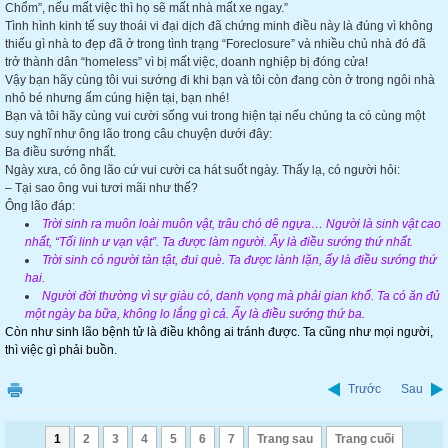
Chổm”, nếu mất việc thì họ sẽ mất nhà mất xe ngay.”
Tình hình kinh tế suy thoái vi đại dịch đã chứng minh điều này là đúng vì không
thiếu gì nhà to đẹp đã ở trong tình trạng “Foreclosure” và nhiều chủ nhà đó đã
trở thành dân “homeless” vì bị mất việc, doanh nghiệp bị đóng cửa!
Vậy bạn hãy cùng tôi vui sướng đi khi bạn và tôi còn đang còn ở trong ngôi nhà
nhỏ bé nhưng ấm cúng hiện tại, bạn nhé!
Bạn và tôi hãy cùng vui cười sống vui trong hiện tại nếu chúng ta có cùng một
suy nghĩ như ông lão trong câu chuyện dưới đây:
Ba điều sướng nhất.
Ngày xưa, có ông lão cứ vui cười ca hát suốt ngày. Thấy lạ, có người hỏi:
– Tại sao ông vui tươi mãi như thế?
Ông lão đáp:
Trời sinh ra muôn loài muôn vật, trâu chó dê ngựa… Người là sinh vật cao
nhất, “Tối linh ư vạn vật”. Ta được làm người. Ấy là điều sướng thứ nhất.
Trời sinh có người tàn tật, đui què. Ta được lành lặn, ấy là điều sướng thứ
hai.
Người đời thường vì sự giàu có, danh vọng mà phải gian khổ. Ta có ăn đủ
một ngày ba bữa, không lo lắng gì cả. Ấy là điều sướng thứ ba.
Còn như sinh lão bệnh tử là điều không ai tránh được. Ta cũng như mọi người,
thì việc gì phải buồn.
Trước
Sau
1
2
3
4
5
6
7
Trang sau
Trang cuối