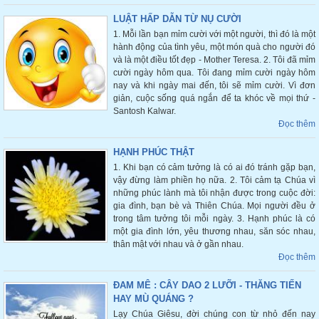
LUẬT HẤP DẪN TỪ NỤ CƯỜI
1. Mỗi lần bạn mỉm cười với một người, thì đó là một
hành động của tình yêu, một món quà cho người đó
và là một điều tốt đẹp - Mother Teresa. 2. Tôi đã mỉm
cười ngày hôm qua. Tôi đang mỉm cười ngày hôm
nay và khi ngày mai đến, tôi sẽ mỉm cười. Vì đơn
giản, cuộc sống quá ngắn để ta khóc về mọi thứ -
Santosh Kalwar.
Đọc thêm
HẠNH PHÚC THẬT
1. Khi bạn có cảm tưởng là có ai đó tránh gặp bạn,
vậy đừng làm phiền họ nữa. 2. Tôi cảm tạ Chúa vì
những phúc lành mà tôi nhận được trong cuộc đời:
gia đình, bạn bè và Thiên Chúa. Mọi người đều ở
trong tâm tưởng tôi mỗi ngày. 3. Hạnh phúc là có
một gia đình lớn, yêu thương nhau, săn sóc nhau,
thân mật với nhau và ở gần nhau.
Đọc thêm
ĐAM MÊ : CÂY DAO 2 LƯỠI - THĂNG TIẾN
HAY MÙ QUÁNG ?
Lạy Chúa Giêsu, đời chúng con từ nhỏ đến nay