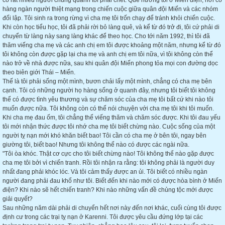
có rất nhiều người chung quanh tôi phải chết. Quê hương tôi ở Miến điện, nơi có
hàng ngàn người thiệt mạng trong chiến cuộc giữa quân đội Miến và các nhóm
đối lập. Tôi sinh ra trong rừng vì cha mẹ tôi trốn chạy để tránh khỏi chiến cuộc.
Khi còn học tiểu học, tôi đã phải rời bỏ làng quê, và kể từ đó trở đi, tôi cứ phải di
chuyển từ làng này sang làng khác để theo học. Cho tới năm 1992, thì tôi đã
thăm viếng cha mẹ và các anh chị em tôi được khoảng một năm, nhưng kể từ đó
tôi không còn được gặp lại cha mẹ và anh chị em tôi nữa, vì tôi không còn thể
nào trở về nhà được nữa, sau khi quân đội Miến phong tỏa mọi con đường dọc
theo biên giới Thái – Miến.
Thế là tôi phải sống một mình, bươn chải lấy một mình, chẳng có cha mẹ bên
cạnh. Tôi có những người họ hàng sống ở quanh đây, nhưng tôi biết tôi không
thể có được tình yêu thương và sự chăm sóc của cha mẹ tôi bất cứ khi nào tôi
muốn được nữa. Tôi không còn có thể nói chuyện với cha mẹ tôi khi tôi muốn.
Khi cha mẹ đau ốm, tôi chẳng thể viếng thăm và chăm sóc được. Khi tôi đau yếu
tôi mới nhận thức được tôi nhớ cha mẹ tôi biết chừng nào. Cuộc sống của một
người tỵ nạn mới khó khăn biết bao! Tôi cần có cha mẹ ở bên tôi, ngay bên
giường tôi, biết bao! Nhưng tôi không thể nào có được các ngài nữa.
"Tôi òa khóc. Thật cơ cực cho tôi biết chừng nào! Tôi không thể nào gặp được
cha mẹ tôi bởi vì chiến tranh. Rồi tôi nhận ra rằng: tôi không phải là người duy
nhất đang phải khóc lóc. Và tôi cảm thấy được an ủi. Tôi biết có nhiều ngàn
người đang phải đau khổ như tôi. Biết đến khi nào mới có được hòa bình ở Miến
điện? Khi nào sẽ hết chiến tranh? Khi nào những vấn đề chủng tộc mới được
giải quyết?
Sau những năm dài phải di chuyển hết nơi này đến nơi khác, cuối cùng tôi được
định cư trong các trại tỵ nạn ở Karenni. Tôi được yêu cầu đứng lớp tại các