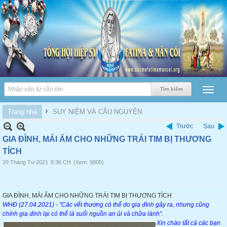
›
Trang nhà
SUY NIỆM VÀ CẦU NGUYỆN
Trước
Sau
GIA ĐÌNH, MÁI ẤM CHO NHỮNG TRÁI TIM BỊ THƯƠNG
TÍCH
29 Tháng Tư 2021
8:36 CH
(Xem: 9805)
GIA ĐÌNH, MÁI ẤM CHO NHỮNG TRÁI TIM BỊ THƯƠNG TÍCH
WHĐ (27.04.2021) - "Các vết thương có thể do gia đình gây ra, nhưng cũng
chính gia đình lại có thể là suối nguồn an ủi và chữa lành”.
Xin chào tất cả các bạn