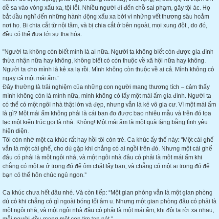
dễ sa vào vòng xấu xa, tội lỗi. Nhiều người đi đến chỗ sai phạm, gây tội ác. Họ
bắt đầu nghĩ đến những hành động xấu xa bởi vì những vết thương sâu hoắm
nơi họ. Bị chia cắt từ nội tâm, và bị chia cắt ở bên ngoài, mọi xung đột , do đó,
đều có thể đưa tới sự tha hóa.
"Người ta không còn biết mình là ai nữa. Người ta không biết còn được gia đình
thừa nhận nữa hay không, không biết có còn thuộc về xã hội nữa hay không.
Người ta cho mình là kẻ xa lạ rồi. Mình không còn thuộc về ai cả. Mình không có
ngay cả một mái ấm.”
Đây thường là trải nghiệm của những con người mang thương tích – cảm thấy
mình không còn là mình nữa, mình không có lấy một mái ấm gia đình. Người ta
có thể có một ngôi nhà thật lớn và đẹp, nhưng vẫn là kẻ vô gia cư. Vì một mái ấm
là gì? Một mái ấm không phải là cái bạn đo được bao nhiêu mẫu và trên đó tọa
lạc một kiến trúc gọi là nhà. Không! Một mái ấm là một quà tặng bằng tình yêu
hiện diện.
Tôi còn nhớ một ca khúc rất hay hồi tôi còn trẻ. Ca khúc ấy thế này: "Một cái ghế
vẫn là một cái ghế, cho dù gặp khi chẳng có ai ngồi trên đó. Nhưng một cái ghế
đâu có phải là một ngôi nhà, và một ngôi nhà đâu có phải là một mái ấm khi
chẳng có một ai ở trong đó để ôm chặt lấy bạn, và chẳng có một ai trong đó để
bạn có thể hôn chúc ngủ ngon.”
Ca khúc chưa hết đâu nhé. Và còn tiếp: “Một gian phòng vẫn là một gian phòng
dù có khi chẳng có gì ngoài bóng tối âm u. Nhưng một gian phòng đâu có phải là
một ngôi nhà, và một ngôi nhà đâu có phải là một mái ấm, khi đôi ta rời xa nhau,