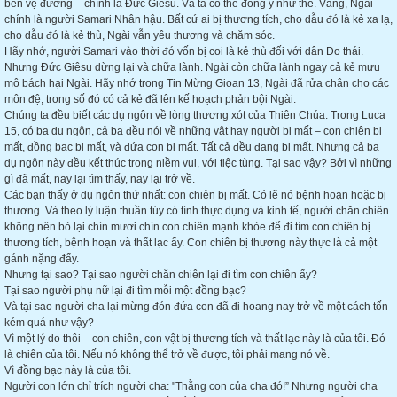
bên vệ đường – chính là Đức Giêsu. Và ta có thể đồng ý như thế. Vâng, Ngài
chính là người Samari Nhân hậu. Bất cứ ai bị thương tích, cho dẫu đó là kẻ xa lạ,
cho dẫu đó là kẻ thù, Ngài vẫn yêu thương và chăm sóc.
Hãy nhớ, người Samari vào thời đó vốn bị coi là kẻ thù đối với dân Do thái.
Nhưng Đức Giêsu dừng lại và chữa lành. Ngài còn chữa lành ngay cả kẻ mưu
mô bách hại Ngài. Hãy nhớ trong Tin Mừng Gioan 13, Ngài đã rửa chân cho các
môn đệ, trong số đó có cả kẻ đã lên kế hoạch phản bội Ngài.
Chúng ta đều biết các dụ ngôn về lòng thương xót của Thiên Chúa. Trong Luca
15, có ba dụ ngôn, cả ba đều nói về những vật hay người bị mất – con chiên bị
mất, đồng bạc bị mất, và đứa con bị mất. Tất cả đều đang bị mất. Nhưng cả ba
dụ ngôn này đều kết thúc trong niềm vui, với tiệc tùng. Tại sao vậy? Bởi vì những
gì đã mất, nay lại tìm thấy, nay lại trở về.
Các bạn thấy ở dụ ngôn thứ nhất: con chiên bị mất. Có lẽ nó bệnh hoạn hoặc bị
thương. Và theo lý luận thuần túy có tính thực dụng và kinh tế, người chăn chiên
không nên bỏ lại chín mươi chín con chiên mạnh khỏe để đi tìm con chiên bị
thương tích, bệnh hoạn và thất lạc ấy. Con chiên bị thương này thực là cả một
gánh nặng đấy.
Nhưng tại sao? Tại sao người chăn chiên lại đi tìm con chiên ấy?
Tại sao người phụ nữ lại đi tìm mỗi một đồng bạc?
Và tại sao người cha lại mừng đón đứa con đã đi hoang nay trở về một cách tốn
kém quá như vậy?
Vì một lý do thôi – con chiên, con vật bị thương tích và thất lạc này là của tôi. Đó
là chiên của tôi. Nếu nó không thể trở về được, tôi phải mang nó về.
Vì đồng bạc này là của tôi.
Người con lớn chỉ trích người cha: "Thằng con của cha đó!” Nhưng người cha