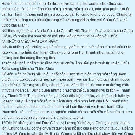
Họ dỡ mái làm một lỗ hổng để đưa người bạn bại liệt xuống cho Chúa cứu
chữa. Đó phải là hình ảnh của một gia đình, một giáo xứ, một giáo phận. Đó là
cả Hội Thánh. Không một ai chịu bỏ cuộc cả. Tôi cũng không bỏ cuộc! Chúng ta
nhất định không chịu bỏ cuộc trong việc đưa người ta đến với Chúa Giêsu để
được chữa lành.
Nói theo ngôn từ của Maria Cataldo Cunniff, Hội Thánh mở các cửa ra cho Chúa
Giêsu, và nhiều khi phải dỡ cả mái nhà, để đem người ta đến với Chúa.
IV. NHỮNG VIỆC PHẢI LÀM NGAY.
Đây là những việc chúng ta phải làm ngay để thực thi sứ mệnh cứu độ của Đức
Kitô - khai mở triều đại Thiên Chúa - trong lòng Hội Thánh như mái ấm cho
những con tim mang thương tích.
Trước hết, phải nhận thức rằng mọi sự chữa lành đều phát xuất từ Thiên Chúa.
Đó là sáng kiến của Thiên Chúa.
Kế đến, việc chữa trị hữu hiệu nhất cần được thực hiện trong một cộng đoàn -
gia đình, giáo xứ, trường học hay nhóm bạn – với sự tham gia của chính người
cần chữa trị. Đương sự cũng cần phải can đảm tiến bước vào con đường chữa
trị tức là hoán cải. Đừng quên những phương thế của phụng vụ bí tích – Thánh
tẩy, Thánh Thể, Tha thứ và Hòa giải, Xức dầu bệnh nhân, và chiều kích luân lý.
Joseph Kelly đề nghị một số thực hành dựa trên hình ảnh của Hội Thánh như
một bịnh viện dã chiến – một hình ảnh rất thân thương với Đức Thánh Cha
Phanxicô. Nếu chúng ta thực sự nghiêm chỉnh và tha thiết đến việc chữa trị theo
bối cảnh của bệnh viện dã chiến, thì chúng ta phải:
1/ Gắn bó khắng khít với Đức Giêsu, vị Lương Y chủ đạo. Chúng ta phải khiêm
tốn. Chúng ta đâu có thể chữa trị duy bằng nỗ lực của riêng chúng ta, dù là bằng
những kỹ năng tư vấn tâm lý đi nữa. Chúng ta tất cả đều phải chạy đến với Chúa