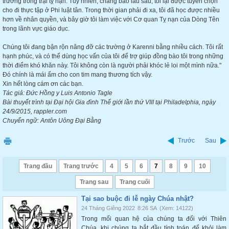
trường trong trại tỵ nạn. Tuy nhiên, chẳng bao lâu sau, tôi lại được tuyển chọn
cho đi thực tập ở Phi luật tân. Trong thời gian phải đi xa, tôi đã học được nhiều
hơn về nhân quyền, và bây giờ tôi làm việc với Cơ quan Tỵ nạn của Dòng Tên
trong lãnh vực giáo dục.
Chúng tôi đang bận rộn nâng đỡ các trường ở Karenni bằng nhiều cách. Tôi rất
hạnh phúc, và có thể dùng học vấn của tôi để trợ giúp đồng bào tôi trong những
thời điểm khó khăn này. Tôi không còn là người phải khóc lẻ loi một mình nữa."
Đó chính là mái ấm cho con tim mang thương tích vậy.
Xin hết lòng cám ơn các bạn.
Tác giả: Đức Hồng y Luis Antonio Tagle
Bài thuyết trình tại Đại hội Gia đình Thế giới lần thứ VIII tại Philadelphia, ngày
24/9/2015, rappler.com
Chuyển ngữ: Antôn Uông Đại Bằng
Trước
Sau
Trang đầu
Trang trước
4
5
6
7
8
9
10
Trang sau
Trang cuối
Tại sao buộc đi lễ ngày Chúa nhật?
24 Tháng Giêng 2022
8:26 SA
(Xem: 14122)
Trong mối quan hệ của chúng ta đối với Thiên
Chúa, khi chúng ta bắt đầu tính toán để khỏi làm