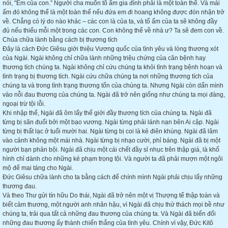
nói, "Em của con.” Người cha muốn tổ ấm gia đình phải là một toàn thể. Và mái
ấm đó không thể là một toàn thể nếu đứa em đi hoang không được đón nhận trở
về. Chẳng có lý do nào khác – các con là của ta, và tổ ấm của ta sẽ không đầy
đủ nếu thiếu mỗi một trong các con. Con không thể về nhà ư? Ta sẽ đem con về.
Chúa chữa lành bằng cách bị thương tích
Đây là cách Đức Giêsu giới thiệu Vương quốc của tình yêu và lòng thương xót
của Ngài. Ngài không chỉ chữa lành những triệu chứng của căn bệnh hay
thương tích chúng ta. Ngài không chỉ cứu chúng ta khỏi tình trạng bệnh hoạn và
tình trạng bị thương tích. Ngài cứu chữa chúng ta nơi những thương tích của
chúng ta và trong tình trạng thương tổn của chúng ta. Nhưng Ngài còn dấn mình
vào nỗi đau thương của chúng ta. Ngài đã trở nên giống như chúng ta mọi đàng,
ngoại trừ tội lỗi.
Khi nhập thể, Ngài đã ôm lấy thế giới đầy thương tích của chúng ta. Ngài đã
từng bị săn đuổi bởi một bạo vương. Ngài từng phải lánh nạn bên Ai cập. Ngài
từng bị thất lạc ở tuổi mười hai. Ngài từng bị coi là kẻ điên khùng. Ngài đã lâm
vào cảnh không một mái nhà. Ngài từng bị nhạo cười, phỉ báng. Ngài đã bị một
người bạn phản bội. Ngài đã chịu một cái chết đầy sỉ nhục trên thập giá, là khổ
hình chỉ dành cho những kẻ phạm trọng tội. Và người ta đã phải mượn một ngôi
mộ để mai táng cho Ngài.
Đức Giêsu chữa lành cho ta bằng cách để chính mình Ngài phải chịu lấy những
thương đau.
Và theo Thư gửi tín hữu Do thái, Ngài đã trở nên một vị Thượng tế thập toàn và
biết cảm thương, một người anh nhân hậu, vì Ngài đã chịu thử thách mọi bề như
chúng ta, trải qua tất cả những đau thương của chúng ta. Và Ngài đã biến đổi
những đau thương ấy thành chiến thắng của tình yêu. Chính vì vậy, Đức Kitô