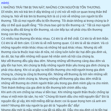
mình).
I. NHỮNG TRÁI TIM BỊ TAN NÁT, NHỮNG CON NGƯỜI BỊ TỔN THƯƠNG.
Dĩ nhiên, khi nói trái tim ở đây không có ý chỉ nói về một cơ quan trong thân thể
chúng ta. Nói về trái tim bị thương tích là có ý nói về những con người bị tổn
thương. Tất cả mọi người đều bị tổn thương. Tôi đoán không ai trong chúng ta ở
đây có thể quả quyết rằng: "Tôi chưa bao giờ bị tổn thương cả.” Tất cả mọi người
chúng ta đều đã từng bị tổn thương, và còn tiếp tục sẽ phải chịu tổn thương
trong con tim chúng ta.
Có nhiều loại thương tổn khác nhau. Có khi là về thể chất. Có khi là về tinh thần.
Có khi là về tình cảm. Có khi là về mối tương quan. Có khi là về tài chánh. Và có
những nguyên nhân khác nhau và những hệ quả khác nhau. Nhưng dù vết
thương của ta thuộc loại nào đi nữa, nó cũng luôn luôn tác hại đến gia đình và,
do đó, tác hại đến những mối quan hệ nhân sinh xã hội của chúng ta.
Mọi vết thương đều gây đau đớn. Nhưng những vết thương càng đau đớn và
gây tổn hại hơn, khi chúng ta thấy những người thân yêu trong gia đình chúng ta
phải chịu đựng. Khi có ai gây ra một tổn thương cho một người trong gia đình
chúng ta, chúng ta cũng bị thương tổn. Những vết thương ấy trở nên những vết
thương của chính chúng ta. Nhưng những vết thương gây đau đớn nhất là
những vết thương do chính người thân yêu trong gia đình mình gây ra cho mình.
Tính thánh thiêng của gia đình bị tổn thương bởi chính điều này.
Khi anh chị em chống lại nhau vì tiền bạc. Khi những người thân thuộc chống lại
nhau vì một món tài sản, họ nói:" Chúng tôi tranh đấu cho một nguyên tắc!” Đó là
nguyên tắc gì vậy, khi một miếng đất lại được coi là quan trọng hơn cả anh em
mình? Nhưng đời này người ta gọi đó là "nguyên tắc” đấy!
Nhưng đây mới là mầu nhiệm của tất cả điều đó. Dẫu cho gia đình có bị tổn hại