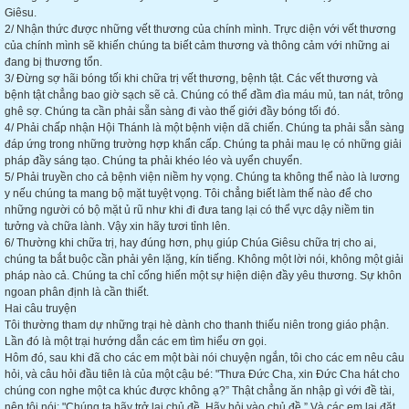
Giêsu.
2/ Nhận thức được những vết thương của chính mình. Trực diện với vết thương
của chính mình sẽ khiến chúng ta biết cảm thương và thông cảm với những ai
đang bị thương tổn.
3/ Đừng sợ hãi bóng tối khi chữa trị vết thương, bệnh tật. Các vết thương và
bệnh tật chẳng bao giờ sạch sẽ cả. Chúng có thể đầm đìa máu mủ, tan nát, trông
ghê sợ. Chúng ta cần phải sẵn sàng đi vào thế giới đầy bóng tối đó.
4/ Phải chấp nhận Hội Thánh là một bệnh viện dã chiến. Chúng ta phải sẵn sàng
đáp ứng trong những trường hợp khẩn cấp. Chúng ta phải mau lẹ có những giải
pháp đầy sáng tạo. Chúng ta phải khéo léo và uyển chuyển.
5/ Phải truyền cho cả bệnh viện niềm hy vọng. Chúng ta không thể nào là lương
y nếu chúng ta mang bộ mặt tuyệt vọng. Tôi chẳng biết làm thế nào để cho
những người có bộ mặt ủ rũ như khi đi đưa tang lại có thể vực dậy niềm tin
tưởng và chữa lành. Vậy xin hãy tươi tỉnh lên.
6/ Thường khi chữa trị, hay đúng hơn, phụ giúp Chúa Giêsu chữa trị cho ai,
chúng ta bắt buộc cần phải yên lặng, kín tiếng. Không một lời nói, không một giải
pháp nào cả. Chúng ta chỉ cống hiến một sự hiện diện đầy yêu thương. Sự khôn
ngoan phân định là cần thiết.
Hai câu truyện
Tôi thường tham dự những trại hè dành cho thanh thiếu niên trong giáo phận.
Lần đó là một trại hướng dẫn các em tìm hiểu ơn gọi.
Hôm đó, sau khi đã cho các em một bài nói chuyện ngắn, tôi cho các em nêu câu
hỏi, và câu hỏi đầu tiên là của một cậu bé: "Thưa Đức Cha, xin Đức Cha hát cho
chúng con nghe một ca khúc được không ạ?” Thật chẳng ăn nhập gì với đề tài,
nên tôi nói: "Chúng ta hãy trở lại chủ đề. Hãy hỏi vào chủ đề.” Và các em lại đặt