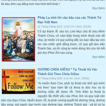
tôi đau đớn cay đắng hơn mọi hình khổ khác !
Đọc thêm
Phép Lạ nhờ lời cầu bầu của các Thánh Tử
Đạo Việt Nam
11 Tháng Giêng 2022
10:02 CH
(Xem: 10134)
Cô dự thánh lễ: vào lúc Linh Mục chủ tế chịu Mình
Thánh Chúa, cô cảm thấy trong mình thoải mái dễ
chịu, tự nhiên cô quỳ xuống đất, lúc ban đầu tay còn
vịn vào chiếc ghế đằng trước, cô quỳ gối làm dấu
Thánh Giá, và rồi cũng tự mình đứng lên cho tới hết
giờ đọc Phúc Âm sau cùng.
Đọc thêm
GƯƠNG CHÚA GIÊSU * Tự Thoát Và Vác
Thánh Giá Theo Chúa Giêsu
03 Tháng Giêng 2022
6:16 SA
(Xem: 10916)
“Ai muốn theo Cha, phải tự thoát vác khổ giá mình
mà theo” bao hàm tất cả khoa tu đức học và là
đường chắc để được rỗi. Tinh thần tự thoát là
nguyên tắc thiết yếu của Phúc Âm và quy luật căn
bản của Đạo Chúa. Muốn được rỗi, ta phải cương quyết bỏ đường rộng, đường
tiêu vong, mà mạnh dạn bước vào đường hẹp, đường Thánh giá : xả kỷ và hy