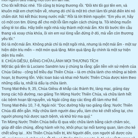
mỗi người đều mang một con tim tan nát.”
Cho tôi kết thúc nhé. Tôi cũng bị trúng thương rồi. “Đôi khi tôi gọi tên em, và
khuôn mặt em chợt hiện về, nhưng đó chỉ là một trò chơi làm tôi phát điên khi nó
chấm dứt. Nó kết thúc trong nước mắt.” Rồi là lời thỉnh nguyện: “Em yêu ơi, hãy
có một con tim. Đừng để cho một lỗi lầm ngăn cách chúng ta. Tôi không muốn
sống lẻ loi đâu. Hãy biến ngôi nhà này thành một mái ấm. Khi tôi bước lên cầu
thang và xoay chìa khóa, ôi xin em vui lòng vẫn đứng ở đó, mà vẫn còn thương
yêu tôi.”
Đó là một mái ấm. Không phải chỉ là một ngôi nhà, nhưng là một mái ấm - một sự
hiện diện trìu mến – một món quà tặng. Món quà tặng ấy chính là một sự hiện
diện trìu mến.
II. CHÚA GIÊSU, ĐẤNG CHỮA LÀNH MỌI THƯƠNG TÍCH
Một tác giả tên là Luciano Sandrin lưu ý chúng ta rằng: gắn liền với sứ mệnh của
Chúa Giêsu - công bố triều đại Thiên Chúa – là ơn chữa lành cho những ai bệnh
hoạn, bị thương tổn. Việc loan báo và khai mở Nước Thiên Chúa được kèm theo
những dấu lạ, nhất là dấu lạ chữa lành.
Trong Mat-thêu 9, 35, Chúa Giêsu đi khắp các thành thị, làng mạc, giảng dạy
trong các hội đường, rao giảng Tin Mừng Nước Thiên Chúa, và chữa lành hết
các bệnh hoạn tật nguyền, và Ngài cũng dạy các tông đồ làm như thế.
Trong Mat-thêu 10, 7-8, Ngài nói: “Dọc đường hãy rao giảng rằng: Nước Thiên
Chúa đã đến gần. Hãy chữa lành người đau yếu, làm cho kẻ chết sống lại, cho
người phong hủi được sạch bệnh, và khử trừ ma quỷ.”
Tin Mừng Nước Thiên Chúa biểu lộ qua việc chữa lành bằng cách chăm sóc,
giúp đỡ dân chúng, đồng hành với họ, khôi phục lại mối tương quan, làm cho kẻ
chết sống lại…Khi Thiên Chúa hiển trị, khi Người đến, con người sẽ được cứu