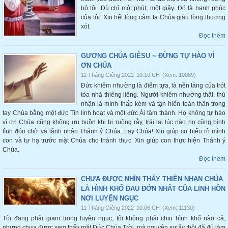
bỏ tôi. Dù chỉ một phút, một giây. Đó là hạnh phúc
của tôi. Xin hết lòng cảm tạ Chúa giàu lòng thương
xót.
Đọc thêm
GƯƠNG CHÚA GIÊSU ~ ĐỪNG TỰ HÀO VÌ
ƠN CHÚA
11 Tháng Giêng 2022
10:10 CH
(Xem: 10089)
Đức khiêm nhường là điểm tựa, là nền tảng của trót
tòa nhà thiêng liêng. Người khiêm nhường thật, thú
nhận là mình thấp kém và tận hiến toàn thân trong
tay Chúa bằng một đức Tin linh hoạt và một đức Ái tâm thành. Họ không tự hào
vì ơn Chúa cũng không ưu buồn khi bị ruồng rẫy, trái lại lúc nào họ cũng bình
tĩnh đón chờ và lãnh nhận Thánh ý Chúa. Lạy Chúa! Xin giúp co hiểu rõ mình
con và tự hạ trước mặt Chúa cho thành thực. Xin giúp con thực hiện Thánh ý
Chúa.
Đọc thêm
CHƯA ĐƯỢC NHÌN THẤY THIÊN NHAN CHÚA
LÀ HÌNH KHỔ ĐAU ĐỚN NHẤT CỦA LINH HỒN
NƠI LUYỆN NGỤC
11 Tháng Giêng 2022
10:06 CH
(Xem: 11130)
Tôi đang phải giam trong luyện ngục, tôi không phải chịu hình khổ nào cả,
nhưng chưa được xem thấy mặt Đức Chúa Trời, mà nguyên sự ấy thôi đã đủ làm