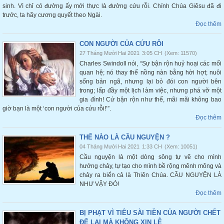
sinh. Vì chỉ có đường ấy mới thực là đường cứu rỗi. Chính Chúa Giêsu đã đi
trước, ta hãy cương quyết theo Ngài.
Đọc thêm
CON NGƯỜI CỦA CỨU RỖI
27 Tháng Mười Hai 2021
3:05 CH
(Xem: 11570)
Charles Swindoll nói, “Sự bận rộn huỷ hoại các mối
quan hệ; nó thay thế nồng nàn bằng hời hợt; nuôi
sống bản ngã, nhưng lại bỏ đói con người bên
trong; lấp đầy một lịch làm việc, nhưng phá vỡ một
gia đình! Cứ bận rộn như thế, mãi mãi không bao
giờ bạn là một ‘con người của cứu rỗi!’”.
Đọc thêm
THẾ NÀO LÀ CẦU NGUYỆN ?
04 Tháng Mười Hai 2021
1:33 CH
(Xem: 10051)
Cầu nguyện là một dòng sông tự vẽ cho mình
hướng chảy, tự tạo cho mình bề rộng mênh mông và
chảy ra biển cả là Thiên Chúa. CẦU NGUYỆN LÀ
NHƯ VẬY ĐÓ!
Đọc thêm
BỊ PHẠT VÌ TIÊU SÀI TIỀN CỦA NGƯỜI CHẾT
ĐỂ LẠI MÀ KHÔNG XIN LỄ