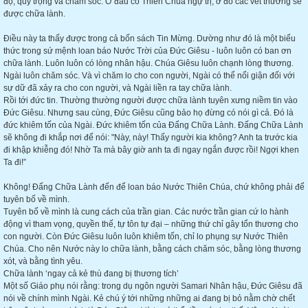
độ, quý trọng và chăm sóc. Ở đâu có Thiên Chúa ngự trị, ở đó các vết thương sẽ
được chữa lành.
Điều này ta thấy được trong cả bốn sách Tin Mừng. Dường như đó là một biểu
thức trong sứ mệnh loan báo Nước Trời của Đức Giêsu - luôn luôn có ban ơn
chữa lành. Luôn luôn có lòng nhân hậu. Chúa Giêsu luôn chạnh lòng thương.
Ngài luôn chăm sóc. Và vì chăm lo cho con người, Ngài có thể nổi giận đối với
sự dữ đã xảy ra cho con người, và Ngài liền ra tay chữa lành.
Rồi tới đức tin. Thường thường người được chữa lành tuyên xưng niềm tin vào
Đức Giêsu. Nhưng sau cùng, Đức Giêsu cũng bảo họ đừng có nói gì cả. Đó là
đức khiêm tốn của Ngài. Đức khiêm tốn của Đấng Chữa Lành. Đấng Chữa Lành
sẽ không đi khắp nơi để nói: "Này, này! Thấy người kia không? Anh ta trước kia
đi khập khiễng đó! Nhờ Ta mà bây giờ anh ta đi ngay ngắn được rồi! Ngợi khen
Ta đi!”
Không! Đấng Chữa Lành đến để loan báo Nước Thiên Chúa, chứ không phải để
tuyên bố về mình.
Tuyên bố về mình là cung cách của trần gian. Các nước trần gian cứ lo hành
động vì tham vọng, quyền thế, tự tôn tự đại – những thứ chỉ gây tổn thương cho
con người. Còn Đức Giêsu luôn luôn khiêm tốn, chỉ lo phụng sự Nước Thiên
Chúa. Cho nên Nước này lo chữa lành, bằng cách chăm sóc, bằng lòng thương
xót, và bằng tình yêu.
Chữa lành ‘ngay cả kẻ thù đang bị thương tích’
Một số Giáo phụ nói rằng: trong dụ ngôn người Samari Nhân hậu, Đức Giêsu đã
nói về chính mình Ngài. Kẻ chú ý tới những những ai đang bị bỏ nằm chờ chết