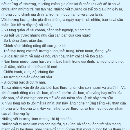
bởi những vết thương, thì cũng chính gia đình lại là chốn ưu việt để ủi an và
chữa lành những trái tim tan nát. Những vết thương có thể do gia đình gây ra,
nhưng cũng chính gia đình lại trở nên nguồn an ủi và chữa lành.
Vết thương tác hại cho gia đình chúng ta ngày nay thì rất nhiều, bao la và sâu
thẳm. Xin kể ra đây một số thí dụ:
- Sự túng quẫn về tài chánh, cảnh thất nghiệp, sự cơ cực.
- Sự bất lực trước những nhu cầu căn bản của con người.
- Sự không được giáo dục.
- Chính sách không nâng đỡ các gia đình.
- Thất bại trong các mối tương quan, thất trung, bệnh hoạn, tật nguyền.
- Bị loại trừ, kỳ thị về mặt xã hội, văn hóa, thậm chí cả về tôn giáo.
- Nạn buôn người, xâm hại trẻ em, bạo hành trong gia đình, lạm dụng phụ nữ,
mãi dâm, nhiều hình thức nô lệ mới.
- Chiến tranh, xung đột chủng tộc.
- Tai ương do biến động khí hậu.
- Bị cưỡng bức di cư, tỵ nạn.
Tất cả những vấn đề đó gây biết bao thương tổn cho con người và gia đình. Và
từ bối cảnh riêng của các bạn, của đất nước các bạn, của vùng hay miền của
các bạn, có lẽ các bạn còn có thể kéo dài thêm bản liệt kê này hơn nữa.
Xin vui lòng mở to đôi mắt ra nhìn. Xin hãy lắng nghe những tiếng kêu than của
những ai bị thương tổn. Hãy xem những vết thương, và tìm hiểu nguyên nhân
các vết thương ấy.
Những vết thương ‘làm con người bị tha hóa’
Những vết thương làm cho con người, gia đình, và cộng đồng trở nên mong
manh dễ bị lợi dụng, phải ngậm đắng nuốt cay, thất vọng, bị bóc lột, và thậm chí