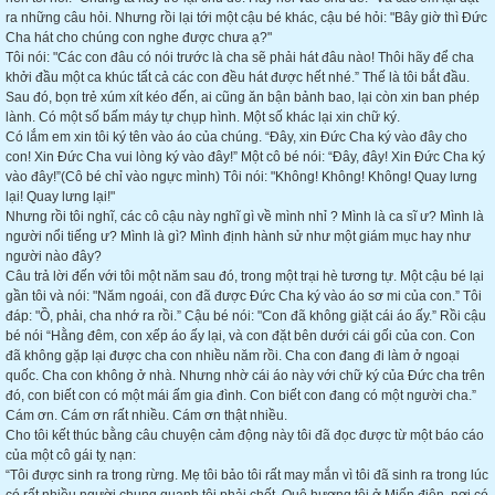
ra những câu hỏi. Nhưng rồi lại tới một cậu bé khác, cậu bé hỏi: "Bây giờ thì Đức
Cha hát cho chúng con nghe được chưa ạ?"
Tôi nói: "Các con đâu có nói trước là cha sẽ phải hát đâu nào! Thôi hãy để cha
khởi đầu một ca khúc tất cả các con đều hát được hết nhé.” Thế là tôi bắt đầu.
Sau đó, bọn trẻ xúm xít kéo đến, ai cũng ăn bận bảnh bao, lại còn xin ban phép
lành. Có một số bấm máy tự chụp hình. Một số khác lại xin chữ ký.
Có lắm em xin tôi ký tên vào áo của chúng. “Đây, xin Đức Cha ký vào đây cho
con! Xin Đức Cha vui lòng ký vào đây!” Một cô bé nói: “Đây, đây! Xin Đức Cha ký
vào đây!”(Cô bé chỉ vào ngực mình) Tôi nói: "Không! Không! Không! Quay lưng
lại! Quay lưng lại!"
Nhưng rồi tôi nghĩ, các cô cậu này nghĩ gì về mình nhỉ ? Mình là ca sĩ ư? Mình là
người nổi tiếng ư? Mình là gì? Mình định hành sử như một giám mục hay như
người nào đây?
Câu trả lời đến với tôi một năm sau đó, trong một trại hè tương tự. Một cậu bé lại
gần tôi và nói: "Năm ngoái, con đã được Đức Cha ký vào áo sơ mi của con.” Tôi
đáp: "Ồ, phải, cha nhớ ra rồi.” Cậu bé nói: "Con đã không giặt cái áo ấy.” Rồi cậu
bé nói “Hằng đêm, con xếp áo ấy lại, và con đặt bên dưới cái gối của con. Con
đã không gặp lại được cha con nhiều năm rồi. Cha con đang đi làm ở ngoại
quốc. Cha con không ở nhà. Nhưng nhờ cái áo này với chữ ký của Đức cha trên
đó, con biết con có một mái ấm gia đình. Con biết con đang có một người cha.”
Cám ơn. Cám ơn rất nhiều. Cám ơn thật nhiều.
Cho tôi kết thúc bằng câu chuyện cảm động này tôi đã đọc được từ một báo cáo
của một cô gái tỵ nạn:
“Tôi được sinh ra trong rừng. Mẹ tôi bảo tôi rất may mắn vì tôi đã sinh ra trong lúc