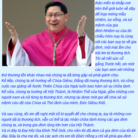
thân mến từ khắp nơi
trên thế giới tuôn về đây
để họp mừng mầu
nhiệm, sự sống, và sứ
mệnh của gia
đình.Nhiệm vụ của tôi
chiều hôm nay là cùng
với các bạn suy tư về gia
đình, một mái ấm cho
trái tim bị thương tích.
Tôi sẽ hết sức cố
gắng.Trước hết, xin mời
các bạn xem xét những
thứ thương tổn khác nhau mà chúng ta đã từng gặp và phải gánh chịu.
Kế tiếp, chúng ta sẽ hướng về Chúa Giêsu, Đấng đã mang thương tích, và công
cuộc rao giảng về Nước Thiên Chúa của Ngài luôn bao hàm sứ vụ chữa lành.
Kế nữa, chúng ta hướng về Hội Thánh, là Nhiệm Thể của Ngài, gồm những con
người nam và nữ từng bị thương tích, nhưng lại được mời gọi để chia sẻ sứ
mệnh cứu độ của Chúa và Thủ lãnh của mình, Đức Giêsu Kitô.
Và sau cùng, tôi xin đề nghị một số bí quyết để cho chúng ta, tuy là những con
người đã bị thương tích, vẫn có thể là tác nhân chữa lành trong các gia đình
chúng ta, và trong gia đình rộng lớn hơn của Hội Thánh.
Và vì đây là Đại Hội Gia Đình Thế Giới, cho nên tôi đã đem cả gia đình của tôi tới
đây. Đây là cha mẹ tôi, và các anh chị em tôi (Đức Hồng y chỉ về phía gia đình