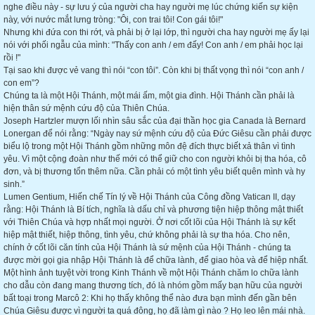
nghe điều này - sự lưu ý của người cha hay người mẹ lúc chứng kiến sự kiện
này, với nước mắt lưng tròng: "Ôi, con trai tôi! Con gái tôi!"
Nhưng khi đứa con thi rớt, và phải bị ở lại lớp, thì người cha hay người mẹ ấy lại
nói với phối ngẫu của mình: "Thấy con anh / em đấy! Con anh / em phải học lại
rồi !"
Tại sao khi được vẻ vang thì nói “con tôi”. Còn khi bị thất vọng thì nói “con anh /
con em”?
Chúng ta là một Hội Thánh, một mái ấm, một gia đình. Hội Thánh cần phải là
hiện thân sứ mệnh cứu độ của Thiên Chúa.
Joseph Hartzler mượn lối nhìn sâu sắc của đại thần học gia Canada là Bernard
Lonergan để nói rằng: “Ngày nay sứ mệnh cứu độ của Đức Giêsu cần phải được
biểu lộ trong một Hội Thánh gồm những môn đệ đích thực biết xả thân vì tình
yêu. Vì một cộng đoàn như thế mới có thể giữ cho con người khỏi bị tha hóa, cô
đơn, và bị thương tổn thêm nữa. Cần phải có một tình yêu biết quên mình và hy
sinh.”
Lumen Gentium, Hiến chế Tín lý về Hội Thánh của Công đồng Vatican II, dạy
rằng: Hội Thánh là Bí tích, nghĩa là dấu chỉ và phương tiện hiệp thông mật thiết
với Thiên Chúa và hợp nhất mọi người. Ở nơi cốt lõi của Hội Thánh là sự kết
hiệp mật thiết, hiệp thông, tình yêu, chứ không phải là sự tha hóa. Cho nên,
chính ở cốt lõi căn tính của Hội Thánh là sứ mệnh của Hội Thánh - chúng ta
được mời gọi gia nhập Hội Thánh là để chữa lành, để giao hòa và để hiệp nhất.
Một hình ảnh tuyệt vời trong Kinh Thánh về một Hội Thánh chăm lo chữa lành
cho dẫu còn đang mang thương tích, đó là nhóm gồm mấy bạn hữu của người
bất toại trong Marcô 2: Khi họ thấy không thể nào đưa bạn mình đến gần bên
Chúa Giêsu được vì người ta quá đông, họ đã làm gì nào ? Họ leo lên mái nhà.