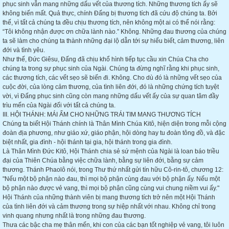
phục sinh vẫn mang những dấu vết của thương tích. Những thương tích ấy sẽ
không biến mất. Quả thực, chính Đấng bị thương tích đã cứu độ chúng ta. Bởi
thế, vì tất cả chúng ta đều chịu thương tích, nên không một ai có thể nói rằng:
“Tôi không nhận được ơn chữa lành nào.” Không. Những đau thương của chúng
ta sẽ làm cho chúng ta thành những đại lộ dẫn tới sự hiểu biết, cảm thương, liên
đới và tình yêu.
Như thế, Đức Giêsu, Đấng đã chịu khổ hình tiếp tục cầu xin Chúa Cha cho
chúng ta trong sự phục sinh của Ngài. Chúng ta đừng nghĩ rằng khi phục sinh,
các thương tích, các vết sẹo sẽ biến đi. Không. Cho dù đó là những vết sẹo của
cuộc đời, của lòng cảm thương, của tình liên đới, đó là những chứng tích tuyệt
vời, vì Đấng phục sinh cũng còn mang những dấu vết ấy của sự quan tâm đầy
trìu mến của Ngài đối với tất cả chúng ta.
III. HỘI THÁNH: MÁI ẤM CHO NHỮNG TRÁI TIM MANG THƯƠNG TÍCH
Chúng ta biết Hội Thánh chính là Thân Mình Chúa Kitô, hiện diện trong mỗi cộng
đoàn địa phương, như giáo xứ, giáo phận, hội dòng hay tu đoàn tông đồ, và đặc
biệt nhất, gia đình - hội thánh tại gia, hội thánh trong gia đình.
Là Thân Mình Đức Kitô, Hội Thánh chia sẻ sứ mệnh của Ngài là loan báo triều
đại của Thiên Chúa bằng việc chữa lành, bằng sự liên đới, bằng sự cảm
thương. Thánh Phaolô nói, trong Thư thứ nhất gửi tín hữu Cô-rin-tô, chương 12:
"Nếu một bộ phận nào đau, thì mọi bộ phận cùng đau với bộ phận ấy. Nếu một
bộ phận nào được vẻ vang, thì mọi bộ phận cũng cùng vui chung niềm vui ấy."
Hội Thánh của những thành viên bị mang thương tích trở nên một Hội Thánh
của tình liên đới và cảm thương trong sự hiệp nhất với nhau. Không chỉ trong
vinh quang nhưng nhất là trong những đau thương.
Thưa các bậc cha mẹ thân mến, khi con của các bạn tốt nghiệp vẻ vang, tôi luôn