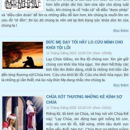
hơn bổn phận đòi hỏi, làm vừa vặn cho đúng luật
buộc, khi chúng ta cố “mặc cả” về điều “được phép”
và “điều cấm đoán” để tìm ra những điều dễ làm hơn, khi chúng ta muốn tìm ơn
cứu rỗi “rẻ tiền”, thì lúc đó chúng ta nên xét lại tình trạng sức khỏe đức tin của
chúng ta !
Đọc thêm
ĐỨC MẸ DẠY TÔI HÃY LO CỨU MÌNH CHO
KHỎI TỘI LỖI
11 Tháng Giêng 2022
10:26 CH
(Xem: 10548)
Lạy Chúa Giêsu, xin tha tội chúng con. Xin gìn giữ
chúng con khỏi lửa hỏa ngục. Xin đem hết thảy các
linh hồn lên thiên đàng, nhất là những linh hồn cần
đến lòng thương xót Chúa hơn. Cứu cho khỏi tội lỗi. Cứu cho khỏi hỏa ngục. Đó
là những gì cần thiết, mà lúc này Đức Mẹ đang nhắc cho chúng ta.
Đọc thêm
CHÚA XÓT THƯƠNG NHỮNG KẺ KÍNH SỢ
CHÚA
11 Tháng Giêng 2022
10:18 CH
(Xem: 10411)
Riêng tôi, tôi kính sợ Chúa, và hay nói với Chúa thế
này: “Lạy Chúa, xin đừng bao giờ ruồng bỏ con,
mặc dù con tội lỗi, bất xứng, chìm sâu dưới vực
thẳm yếu đuối, hèn hạ”. Chúa thực sự không ruồng