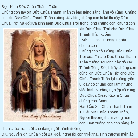
Đọc: Kinh Đức Chúa Thánh Thần
Chúng con lạy ơn Đức Chúa Thánh Thần thiêng liêng sáng láng vô cùng. Chúng
con xin Đức Chúa Thánh Thần xuống, đầy lòng chúng con là kẻ tin cậy Đức
Chúa Trời, và đốt lửa kính mến Đức Chúa Trời trong lòng chúng con; chúng con
xin Đức Chúa Trời cho Đức
Chúa
Thánh Thần xuống.
- Sửa lại mọi sự trong ngoài
chúng con.
Chúng con cầu cùng Đức Chúa
Trời xưa đã cho Đức Chúa Thánh
Thần xuống soi lòng dậy dỗ các
Thánh Tông Đồ, thì rầy chúng con
cũng xin Đức Chúa Trời cho Đức
Chúa Thánh Thần lại xuống, yên
ủi dạy dỗ chúng con làm những
việc lành, vì công nghiệp vô cùng
Đức Chúa Giêsu Kitô là Chúa
chúng con. Amen.
Hát: Cầu Xin Chúa Thánh Thần
1. Cầu xin Chúa Thánh Thần,
Người thương thăm viếng hồn
con. Ban xuống cho con hồng ân
chan chứa, trau dồi cho đáng ngôi thánh đường.
ĐK. Nguyện xin Chúa Ngôi Ba, đoái nghe lời con thiết tha. Tình thương mến ấp