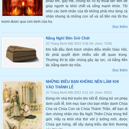
phẫu tim, gây mê, chúng tôi có kỹ thuật tân tiến để
giúp người ta khỏi chết và sống mạnh khỏe. Tôi
nhìn các bịnh nhân của tôi không phải như từng cá
nhân nhưng là những con số và số tiền mà tôi thu
lượm được qua cơn bịnh của họ.
Đọc thêm
Năng Nghĩ Đến Giờ Chết
20 Tháng Mười Một 2023
8:36 SA
(Xem: 7209)
Khi bắt đầu lãnh trách nhiệm điều khiển Giáo Hội,
tôi phải quyết định nhiều vấn đề quan trọng.
Thường thì bị dân chúng gây áp lực, cả bằng tiền
tài, bằng danh dự nữa.
Đọc thêm
NHỮNG ĐIỀU BẠN KHÔNG NÊN LÀM KHI
VÀO THÁNH LỄ
20 Tháng Mười Một 2023
8:21 SA
(Xem: 8332)
Đừng rời nhà thờ trước khi hết lễ. Đừng bỏ rơi phép
lành cuối lễ, linh mục ban cho bạn nhân danh Chúa
Cha và Chúa Con và Chúa Thánh Thần, để bạn đi
làm chứng nhân cho Ba Ngôi Thiên Chúa trong thế
giới. Hãy ra khỏi nhà thờ với ý tưởng mới, được
Chúa gợi hứng, để xây dựng triều đại tình thương