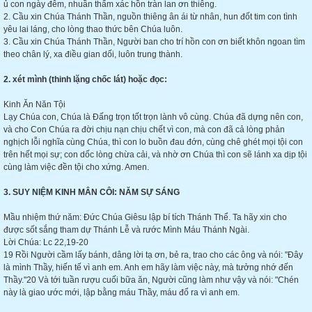
ủ con ngày đêm, nhuần thấm xác hồn tràn lan ơn thiêng.
2. Cầu xin Chúa Thánh Thần, nguồn thiêng ân ái từ nhân, hun đốt tim con tình
yêu lai láng, cho lòng thao thức bên Chúa luôn.
3. Cầu xin Chúa Thánh Thần, Người ban cho trí hồn con ơn biết khôn ngoan tìm
theo chân lý, xa điều gian dối, luôn trung thành.
2. xét mình (thinh lặng chốc lát) hoặc đọc:
Kinh Ăn Năn Tội
Lạy Chúa con, Chúa là Đấng trọn tốt trọn lành vô cùng. Chúa đã dựng nên con,
và cho Con Chúa ra đời chịu nạn chịu chết vì con, mà con đã cả lòng phản
nghịch lỗi nghĩa cùng Chúa, thì con lo buồn đau đớn, cùng chê ghét mọi tội con
trên hết mọi sự; con dốc lòng chừa cải, và nhờ ơn Chúa thì con sẽ lánh xa dịp tội
cùng làm việc đền tội cho xứng. Amen.
3. SUY NIỆM KINH MÂN CÔI: NĂM SỰ SÁNG
Mầu nhiệm thứ năm: Đức Chúa Giêsu lập bí tích Thánh Thể. Ta hãy xin cho
được sốt sắng tham dự Thánh Lễ và rước Mình Máu Thánh Ngài.
Lời Chúa: Lc 22,19-20
19 Rồi Người cầm lấy bánh, dâng lời tạ ơn, bẻ ra, trao cho các ông và nói: "Đây
là mình Thầy, hiến tế vì anh em. Anh em hãy làm việc này, mà tưởng nhớ đến
Thầy."20 Và tới tuần rượu cuối bữa ăn, Người cũng làm như vậy và nói: "Chén
này là giao ước mới, lập bằng máu Thầy, máu đổ ra vì anh em.