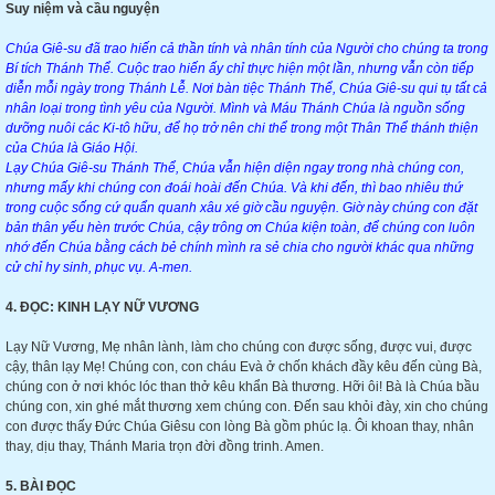
Suy niệm và cầu nguyện
Chúa Giê-su đã trao hiến cả thần tính và nhân tính của Người cho chúng ta trong
Bí tích Thánh Thể. Cuộc trao hiến ấy chỉ thực hiện một lần, nhưng vẫn còn tiếp
diễn mỗi ngày trong Thánh Lễ. Nơi bàn tiệc Thánh Thể, Chúa Giê-su qui tụ tất cả
nhân loại trong tình yêu của Người. Mình và Máu Thánh Chúa là nguồn sống
dưỡng nuôi các Ki-tô hữu, để họ trở nên chi thể trong một Thân Thể thánh thiện
của Chúa là Giáo Hội.
Lạy Chúa Giê-su Thánh Thể, Chúa vẫn hiện diện ngay trong nhà chúng con,
nhưng mấy khi chúng con đoái hoài đến Chúa. Và khi đến, thì bao nhiêu thứ
trong cuộc sống cứ quẩn quanh xâu xé giờ cầu nguyện. Giờ này chúng con đặt
bản thân yếu hèn trước Chúa, cậy trông ơn Chúa kiện toàn, để chúng con luôn
nhớ đến Chúa bằng cách bẻ chính mình ra sẻ chia cho người khác qua những
cử chỉ hy sinh, phục vụ. A-men.
4. ĐỌC: KINH LẠY NỮ VƯƠNG
Lạy Nữ Vương, Mẹ nhân lành, làm cho chúng con được sống, được vui, được
cậy, thân lạy Mẹ! Chúng con, con cháu Evà ở chốn khách đầy kêu đến cùng Bà,
chúng con ở nơi khóc lóc than thở kêu khẩn Bà thương. Hỡi ôi! Bà là Chúa bầu
chúng con, xin ghé mắt thương xem chúng con. Đến sau khỏi đày, xin cho chúng
con được thấy Đức Chúa Giêsu con lòng Bà gồm phúc lạ. Ôi khoan thay, nhân
thay, dịu thay, Thánh Maria trọn đời đồng trinh. Amen.
5. BÀI ĐỌC