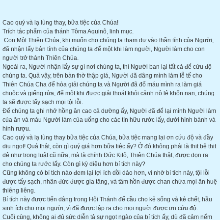
Cao quý và lạ lùng thay, bữa tiệc của Chúa!
Trích tác phẩm của thánh Tôma Aquinô, linh mục.
Con Một Thiên Chúa, khi muốn cho chúng ta tham dự vào thần tính của Người,
đã nhận lấy bản tính của chúng ta để một khi làm người, Người làm cho con
người trở thành Thiên Chúa.
Ngoài ra, Người nhận lấy sự gì nơi chúng ta, thì Người ban lại tất cả để cứu độ
chúng ta. Quả vậy, trên bàn thờ thập giá, Người đã dâng mình làm lễ tế cho
Thiên Chúa Cha để hòa giải chúng ta và Người đã đổ máu mình ra làm giá
chuộc và giếng rửa, để một khi được giải thoát khỏi cảnh nô lệ khốn nạn, chúng
ta sẽ được tẩy sạch mọi tội lỗi.
Để chúng ta ghi nhớ hồng ân cao cả dường ấy, Người đã để lại mình Người làm
của ăn và máu Người làm của uống cho các tín hữu rước lấy, dưới hình bánh và
hình rượu.
Cao quý và lạ lùng thay bữa tiệc của Chúa, bữa tiệc mang lại ơn cứu độ và đầy
dịu ngọt! Quả thật, còn gì quý giá hơn bữa tiệc ấy? Ở đó không phải là thịt bê thịt
dê như trong luật cũ nữa, mà là chính Đức Kitô, Thiên Chúa thật, được dọn ra
cho chúng ta rước lấy. Còn gì kỳ diệu hơn bí tích này?
Cũng không có bí tích nào đem lại lợi ích dồi dào hơn, vì nhờ bí tích này, tội lỗi
được tẩy sạch, nhân đức được gia tăng, và tâm hồn được chan chứa mọi ân huệ
thiêng liêng.
Bí tích này được tiến dâng trong Hội Thánh để cầu cho kẻ sống và kẻ chết, hầu
sinh ích cho mọi người, vì đã được lập ra cho mọi người được ơn cứu độ.
Cuối cùng, không ai đủ sức diễn tả sự ngọt ngào của bí tích ấy, dù đã cảm nếm