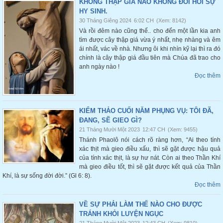
KHÔNG THẬP GIÁ NÀO KHÔNG ĐÒI HỎI SỰ
HY SINH.
30 Tháng Giêng 2024
6:02 CH
(Xem: 8142)
Và rồi đêm nào cũng thế.. cho đến một lần kia anh
tìm được cây thập giá vừa ý nhất, nhẹ nhàng và êm
ái nhất, vác về nhà. Nhưng ôi khi nhìn kỹ lại thì ra đó
chính là cây thập giá đầu tiên mà Chúa đã trao cho
anh ngày nào !
Đọc thêm
KIỂM THẢO CUỐI NĂM PHỤNG VỤ: TÔI ĐÃ,
ĐANG, SẼ GIEO GÌ?
21 Tháng Mười Một 2023
12:47 CH
(Xem: 9455)
Thánh Phaolô nói cách rõ ràng hơn, “Ai theo tính
xác thịt mà gieo điều xấu, thì sẽ gặt được hậu quả
của tính xác thịt, là sự hư nát. Còn ai theo Thần Khí
mà gieo điều tốt, thì sẽ gặt được kết quả của Thần
Khí, là sự sống đời đời.” (Gl 6: 8).
Đọc thêm
VỀ SỰ PHẢI LÀM THẾ NÀO CHO ĐƯỢC
TRÁNH KHỎI LUYỆN NGỤC