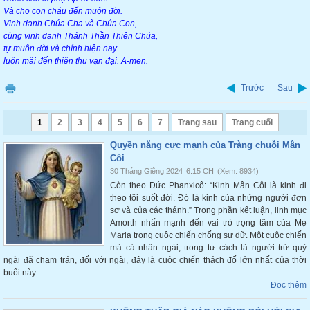
Và cho con cháu đến muôn đời.
Vinh danh Chúa Cha và Chúa Con,
cùng vinh danh Thánh Thần Thiên Chúa,
tự muôn đời và chính hiện nay
luôn mãi đến thiên thu vạn đại. A-men.
Trước
Sau
1
2
3
4
5
6
7
Trang sau
Trang cuối
Quyền năng cực mạnh của Tràng chuỗi Mân
Côi
30 Tháng Giêng 2024
6:15 CH
(Xem: 8934)
Còn theo Đức Phanxicô: “Kinh Mân Côi là kinh đi
theo tôi suốt đời. Đó là kinh của những người đơn
sơ và của các thánh.” Trong phần kết luận, linh mục
Amorth nhấn mạnh đến vai trò trọng tâm của Mẹ
Maria trong cuộc chiến chống sự dữ. Một cuộc chiến
mà cá nhân ngài, trong tư cách là người trừ quỷ
ngài đã chạm trán, đối với ngài, đây là cuộc chiến thách đố lớn nhất của thời
buổi này.
Đọc thêm