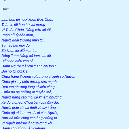
Đọc:
Linh hồn tôi ngợi khen Đức Chúa
Thần trí tôi hớn hở vui mừng
Vì Thiên Chúa, Đấng cứu độ tôi.
Phận nữ tỳ hèn mọn,
Người đoái thương nhìn tới ;
Từ nay hết mọi đời
Sẽ khen tôi diễm phúc.
Đấng Toàn Năng đã làm cho tôi
Biết bao điều cao cả.
Danh Người thật chí thánh chí tôn !
Đời nọ tới đời kia,
Chúa hằng thương xót những ai kính sợ Người.
Chúa giơ tay biểu dương sức mạnh
Dẹp tan phường lòng trí kiêu căng.
Chúa hạ bệ những ai quyền thế,
Người nâng cao mọi kẻ khiêm nhường.
Kẻ đói nghèo, Chúa ban của đầy dư,
Người giàu có, lại đuổi về tay trắng.
Chúa độ trì Ít-ra-en, tôi tớ của Người,
Như đã hứa cùng cha ông chúng ta.
Vì Người nhớ lại lòng thương xót
Dành cho tổ phụ Áp-ra-ham