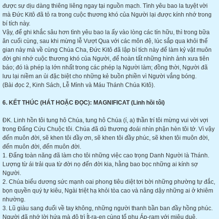
được sự dịu dàng thiêng liêng ngay tại nguồn mạch. Tình yêu bao la tuyệt vời
mà Đức Kitô đã tỏ ra trong cuộc thương khó của Người lại được kính nhớ trong
bí tích này.
Vậy, để ghi khắc sâu hơn tình yêu bao la ấy vào lòng các tín hữu, thì trong bữa
ăn cuối cùng, sau khi mừng lễ Vượt Qua với các môn đệ, lúc sắp qua khỏi thế
gian này mà về cùng Chúa Cha, Đức Kitô đã lập bí tích này để làm kỷ vật muôn
đời ghi nhớ cuộc thương khó của Người, để hoàn tất những hình ảnh xưa tiên
báo; đó là phép lạ lớn nhất trong các phép lạ Người làm; đồng thời, Người đã
lưu lại niềm an ủi đặc biệt cho những kẻ buồn phiền vì Người vắng bóng.
(Bài đọc 2, Kinh Sách, Lễ Mình và Máu Thánh Chúa Kitô).
6. KẾT THÚC (HÁT HOẶC ĐỌC): MAGNIFICAT (Linh hồi tôi)
ĐK. Linh hồn tôi tung hô Chúa, tung hô Chúa (í, a) thần trí tôi mừng vui vời vợi
trong Đấng Cứu Chuộc tôi. Chúa đã dủ thương đoái nhìn phận hèn tôi tớ. Vì vậy
đến muôn đời, sẽ khen tôi đầy ơn, sẽ khen tôi đầy phúc, sẽ khen tôi muôn đời,
đến muôn đời, đến muôn đời.
1. Đấng toàn năng đã làm cho tôi những việc cao trọng Danh Người là Thánh.
Lượng từ ái trải qua từ đời nọ đến đời kia, hằng bao bọc những ai kính sợ
Người.
2. Chúa biểu dương sức mạnh oai phong tiêu diệt tơi bời những phường tự đắc,
bọn quyền quý tự kiêu, Ngài triệt hạ khỏi tòa cao và nâng dậy những ai ở khiêm
nhường.
3. Lũ giàu sang đuổi về tay không, những người thanh bần ban đầy hồng phúc.
Người đã nhớ lời hứa mà độ trì Ít-ra-en cùng tổ phụ Áp-ram với miêu duệ.