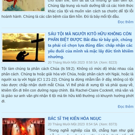
cho toàn thể, tóm tắt tất cả những gì dẫn đến tội.
Chúng tập trung và nuôi dưỡng tất cả các hình thức
khác của tội và muôn vàn cách sa chước để tội lỗi
hoành hành. Chúng là các căn bệnh của tâm hồn. Đó là bảy mối tội đầu.
Đọc thêm
SÁU TỘI MÀ NGƯỜI KITÔ HỮU KHÔNG CÒN
PHÂN BIỆT ĐƯỢC Bắt đầu từ bây giờ, chúng
ta phải có chọn lựa đúng đắn: chấp nhận các
yếu đuối của mình và mặc lấy đức tính khiêm
nhường.
20 Tháng Mười Một 2023
8:58 SA
(Xem: 8223)
Tội làm chúng ta phân cách Chúa (Is 59:2). Không có mức độ khác nhau của
phân cách. Chúng ta hoặc giải hòa với Chúa, hoặc phân cách với Ngài, hoặc là
người xa lạ với Ngài (Cl 1:21-22). Chúng ta đừng nhầm lẫn ở đây, không có tội
nào được chấp nhận dưới mắt Chúa. Vì thế phải đi xưng tội và phải quay về,
khiêm tốn đi trên con đường ngay chính. Bà Rachel-Claire Cockrell, nhà văn và
là giáo sư anh văn ghi nhận 6 tội mà tín hữu kitô thường có khuynh hướng phớt
đi.
Đọc thêm
BÁC SĨ THỊ KIẾN HỎA NGỤC
20 Tháng Mười Một 2023
8:54 SA
(Xem: 8373)
“Trong nghề nghiệp của tôi, chẳng hạn như giải