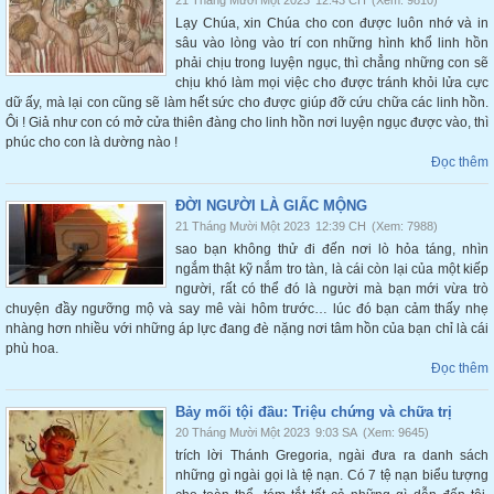
21 Tháng Mười Một 2023
12:43 CH
(Xem: 9810)
Lạy Chúa, xin Chúa cho con được luôn nhớ và in
sâu vào lòng vào trí con những hình khổ linh hồn
phải chịu trong luyện ngục, thì chẳng những con sẽ
chịu khó làm mọi việc cho được tránh khỏi lửa cực
dữ ấy, mà lại con cũng sẽ làm hết sức cho được giúp đỡ cứu chữa các linh hồn.
Ôi ! Giả như con có mở cửa thiên đàng cho linh hồn nơi luyện ngục được vào, thì
phúc cho con là dường nào !
Đọc thêm
ĐỜI NGƯỜI LÀ GIẤC MỘNG
21 Tháng Mười Một 2023
12:39 CH
(Xem: 7988)
sao bạn không thử đi đến nơi lò hỏa táng, nhìn
ngắm thật kỹ nắm tro tàn, là cái còn lại của một kiếp
người, rất có thể đó là người mà bạn mới vừa trò
chuyện đầy ngưỡng mộ và say mê vài hôm trước… lúc đó bạn cảm thấy nhẹ
nhàng hơn nhiều với những áp lực đang đè nặng nơi tâm hồn của bạn chỉ là cái
phù hoa.
Đọc thêm
Bảy mối tội đầu: Triệu chứng và chữa trị
20 Tháng Mười Một 2023
9:03 SA
(Xem: 9645)
trích lời Thánh Gregoria, ngài đưa ra danh sách
những gì ngài gọi là tệ nạn. Có 7 tệ nạn biểu tượng