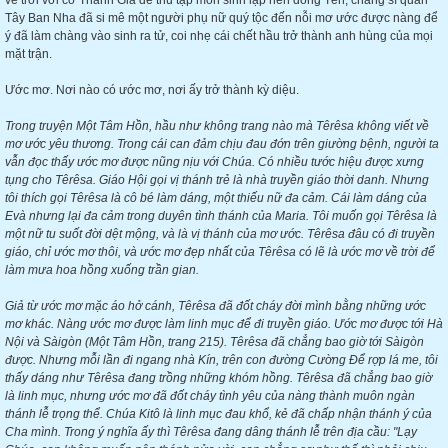
về trời với cờ Thánh Giá để thu tập môn sinh lập nên dòng Tên, chàng sĩ quan
Tây Ban Nha đã si mê một người phụ nữ quý tộc đến nỗi mơ ước được nàng để
ý đã làm chàng vào sinh ra tử, coi nhẹ cái chết hầu trở thành anh hùng của mọi
mặt trận.
Ước mơ. Nơi nào có ước mơ, nơi ấy trở thành kỳ diệu.
Trong truyện Một Tâm Hồn, hầu như không trang nào mà Têrêsa không viết về
mơ ước yêu thương. Trong cái can đảm chịu đau đớn trên giường bệnh, người ta
vẫn đọc thấy ước mơ được nũng nịu với Chúa. Có nhiều tước hiệu được xưng
tụng cho Têrêsa. Giáo Hội gọi vị thánh trẻ là nhà truyền giáo thời danh. Nhưng
tôi thích gọi Têrêsa là cô bé làm dáng, một thiếu nữ đa cảm. Cái làm dáng của
Evà nhưng lại đa cảm trong duyên tình thánh của Maria. Tôi muốn gọi Têrêsa là
một nữ tu suốt đời dệt mộng, và là vị thánh của mơ ước. Têrêsa đâu có đi truyền
giáo, chỉ ước mơ thôi, và ước mơ đẹp nhất của Têrêsa có lẽ là ước mơ về trời để
làm mưa hoa hồng xuống trần gian.
Giả từ ước mơ mặc áo hở cánh, Têrêsa đã đốt cháy đời mình bằng những ước
mơ khác. Nàng ước mơ được làm linh mục để đi truyền giáo. Ước mơ được tới Hà
Nội và Sàigòn (Một Tâm Hồn, trang 215). Têrêsa đã chẳng bao giờ tới Sàigòn
được. Nhưng mỗi lần đi ngang nhà Kín, trên con đường Cường Để rợp lá me, tôi
thấy dáng như Têrêsa đang trồng những khóm hồng. Têrêsa đã chẳng bao giờ
là linh mục, nhưng ước mơ đã đốt cháy tình yêu của nàng thành muôn ngàn
thánh lễ trọng thể. Chúa Kitô là linh mục đau khổ, kẻ đã chấp nhận thánh ý của
Cha mình. Trong ý nghĩa ấy thì Têrêsa đang dâng thánh lễ trên địa cầu: "Lạy