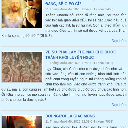
ĐANG, SẼ GIEO GÌ?
21 Tháng Mười Một 2023
12:47 CH
(Xem: 9465)
Thánh Phaolô nói cách rõ ràng hơn, “Ai theo tính
xác thịt mà gieo điều xấu, thì sẽ gặt được hậu quả
của tính xác thịt, là sự hư nát. Còn ai theo Thần Khí
mà gieo điều tốt, thì sẽ gặt được kết quả của Thần
Khí, là sự sống đời đời.” (Gl 6: 8).
Đọc thêm
VỀ SỰ PHẢI LÀM THẾ NÀO CHO ĐƯỢC
TRÁNH KHỎI LUYỆN NGỤC
21 Tháng Mười Một 2023
12:43 CH
(Xem: 9811)
Lạy Chúa, xin Chúa cho con được luôn nhớ và in
sâu vào lòng vào trí con những hình khổ linh hồn
phải chịu trong luyện ngục, thì chẳng những con sẽ
chịu khó làm mọi việc cho được tránh khỏi lửa cực
dữ ấy, mà lại con cũng sẽ làm hết sức cho được giúp đỡ cứu chữa các linh hồn.
Ôi ! Giả như con có mở cửa thiên đàng cho linh hồn nơi luyện ngục được vào, thì
phúc cho con là dường nào !
Đọc thêm
ĐỜI NGƯỜI LÀ GIẤC MỘNG
21 Tháng Mười Một 2023
12:39 CH
(Xem: 7989)
sao bạn không thử đi đến nơi lò hỏa táng, nhìn