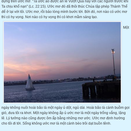
dựng trên ước mơ. "Ta ước ao được ăn lễ Vượt Qua này với các ngươi trước khi
Ta chịu khổ nạn" (Lc. 22:15). Ước mơ đó đã thôi thúc Chúa lập phép Thánh Thể
để ở lại với tôi. Ước mơ, rồi bảo lòng mình bước tới. Bởi đó, nơi nào có ước mơ
thì có hy vọng. Nơi nào có hy vọng thì có khơi mầm sáng tạo.
Một
ngày không nuôi hoài bão là một ngày ủ dột, ngủ dài. Hoài bão là cánh buồm gọi
gió, đưa tôi ra khơi. Một ngày không ấp ủ ước mơ là một ngày trống vắng, lặng
lẽ. Lý tưởng nào cũng được ôm ấp bằng những mơ ước. Ước mơ định hướng
cho tôi đi tới. Sống không ước mơ là một cánh bèo trôi dạt buồn tênh.