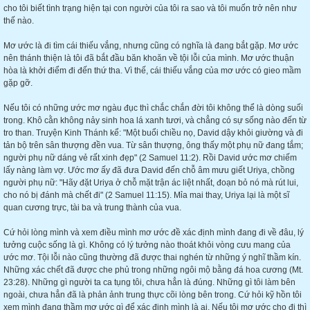
cho tôi biết tình trạng hiện tại con người của tôi ra sao và tôi muốn trở nên như
thế nào.
Mơ ước là đi tìm cái thiếu vắng, nhưng cũng có nghĩa là đang bắt gặp. Mơ ước
nên thánh thiện là tôi đã bắt đầu băn khoăn về tội lỗi của mình. Mơ ước thuận
hòa là khởi điểm đi đến thứ tha. Vì thế, cái thiếu vắng của mơ ước có gieo mầm
gặp gỡ.
Nếu tôi có những ước mơ ngàu đục thì chắc chắn đời tôi không thể là dòng suối
trong. Khô cằn không nảy sinh hoa lá xanh tươi, và chẳng có sự sống nào đến từ
tro than. Truyện Kinh Thánh kể: "Một buổi chiều nọ, David dậy khỏi giường và đi
tản bộ trên sân thượng đền vua. Từ sân thượng, ông thấy một phụ nữ đang tắm;
người phụ nữ dáng vẻ rất xinh đẹp" (2 Samuel 11:2). Rồi David ước mơ chiếm
lấy nàng làm vợ. Ước mơ ấy đã đưa David đến chỗ âm mưu giết Uriya, chồng
người phụ nữ: "Hãy đặt Uriya ở chỗ mặt trận ác liệt nhất, đoạn bỏ nó mà rút lui,
cho nó bị đánh mà chết đi" (2 Samuel 11:15). Mỉa mai thay, Uriya lại là một sĩ
quan cương trực, tài ba và trung thành của vua.
Cứ hỏi lòng mình và xem điều mình mơ ước đề xác định mình đang đi về đâu, lý
tưởng cuộc sống là gì. Không có lý tưởng nào thoát khỏi vòng cưu mang của
ước mơ. Tội lỗi nào cũng thường đã được thai nghén từ những ý nghĩ thầm kín.
Những xác chết đã được che phủ trong những ngôi mộ bằng đá hoa cương (Mt.
23:28). Những gì người ta ca tụng tôi, chưa hẳn là đúng. Những gì tôi làm bên
ngoài, chưa hẳn đã là phản ảnh trung thực cõi lòng bên trong. Cứ hỏi kỹ hồn tôi
xem mình đang thầm mơ ước gì để xác định mình là ai. Nếu tôi mơ ước cho đi thì