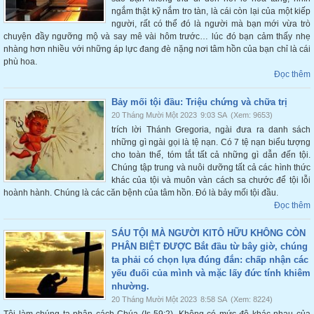
ngắm thật kỹ nắm tro tàn, là cái còn lại của một kiếp
người, rất có thể đó là người mà bạn mới vừa trò
chuyện đầy ngưỡng mộ và say mê vài hôm trước… lúc đó bạn cảm thấy nhẹ
nhàng hơn nhiều với những áp lực đang đè nặng nơi tâm hồn của bạn chỉ là cái
phù hoa.
Đọc thêm
Bảy mối tội đầu: Triệu chứng và chữa trị
20 Tháng Mười Một 2023
9:03 SA
(Xem: 9653)
trích lời Thánh Gregoria, ngài đưa ra danh sách
những gì ngài gọi là tệ nạn. Có 7 tệ nạn biểu tượng
cho toàn thể, tóm tắt tất cả những gì dẫn đến tội.
Chúng tập trung và nuôi dưỡng tất cả các hình thức
khác của tội và muôn vàn cách sa chước để tội lỗi
hoành hành. Chúng là các căn bệnh của tâm hồn. Đó là bảy mối tội đầu.
Đọc thêm
SÁU TỘI MÀ NGƯỜI KITÔ HỮU KHÔNG CÒN
PHÂN BIỆT ĐƯỢC Bắt đầu từ bây giờ, chúng
ta phải có chọn lựa đúng đắn: chấp nhận các
yếu đuối của mình và mặc lấy đức tính khiêm
nhường.
20 Tháng Mười Một 2023
8:58 SA
(Xem: 8224)