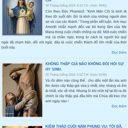
Côi
30 Tháng Giêng 2024
6:15 CH
(Xem: 8942)
Còn theo Đức Phanxicô: “Kinh Mân Côi là kinh đi
theo tôi suốt đời. Đó là kinh của những người đơn
sơ và của các thánh.” Trong phần kết luận, linh mục
Amorth nhấn mạnh đến vai trò trọng tâm của Mẹ
Maria trong cuộc chiến chống sự dữ. Một cuộc chiến
mà cá nhân ngài, trong tư cách là người trừ quỷ
ngài đã chạm trán, đối với ngài, đây là cuộc chiến thách đố lớn nhất của thời
buổi này.
Đọc thêm
KHÔNG THẬP GIÁ NÀO KHÔNG ĐÒI HỎI SỰ
HY SINH.
30 Tháng Giêng 2024
6:02 CH
(Xem: 8148)
Và rồi đêm nào cũng thế.. cho đến một lần kia anh
tìm được cây thập giá vừa ý nhất, nhẹ nhàng và êm
ái nhất, vác về nhà. Nhưng ôi khi nhìn kỹ lại thì ra đó
chính là cây thập giá đầu tiên mà Chúa đã trao cho
anh ngày nào !
Đọc thêm
KIỂM THẢO CUỐI NĂM PHỤNG VỤ: TÔI ĐÃ,