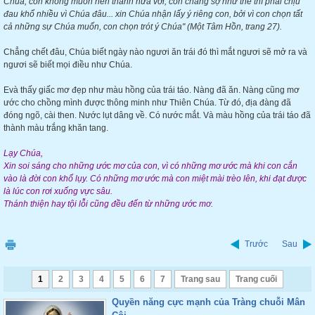
Chúa, con không muốn nên thánh nửa vời, con chẳng sợ như thế thì phải chịu
đau khổ nhiều vì Chúa đâu... xin Chúa nhận lấy ý riêng con, bởi vì con chọn tất
cả những sự Chúa muốn, con chọn trót ý Chúa" (Một Tâm Hồn, trang 27).
Chẳng chết đâu, Chúa biết ngày nào ngươi ăn trái đó thì mắt ngươi sẽ mở ra và
ngươi sẽ biết mọi điều như Chúa.
Evà thấy giấc mơ đẹp như màu hồng của trái táo. Nàng đã ăn. Nàng cũng mơ
ước cho chồng mình được thông minh như Thiên Chúa. Từ đó, địa đàng đã
đóng ngõ, cài then. Nước lụt dâng về. Có nước mắt. Và màu hồng của trái táo đã
thành màu trắng khăn tang.
Lạy Chúa,
Xin soi sáng cho những ước mơ của con, vì có những mơ ước mà khi con cắn
vào là đời con khổ lụy. Có những mơ ước mà con miệt mài trèo lên, khi đạt được
là lúc con rơi xuống vực sâu.
Thánh thiện hay tội lỗi cũng đều đến từ những ước mơ.
Trước
Sau
1
2
3
4
5
6
7
Trang sau
Trang cuối
Quyền năng cực mạnh của Tràng chuỗi Mân