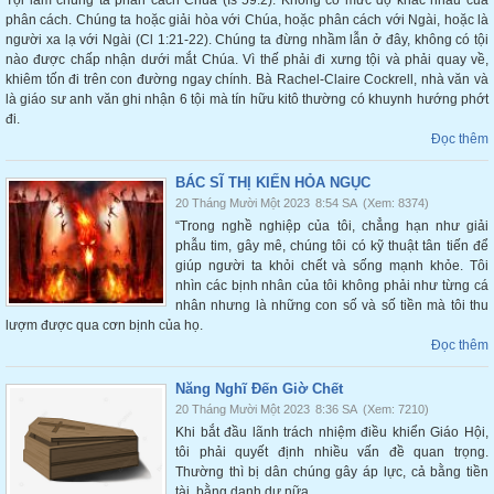
Tội làm chúng ta phân cách Chúa (Is 59:2). Không có mức độ khác nhau của
phân cách. Chúng ta hoặc giải hòa với Chúa, hoặc phân cách với Ngài, hoặc là
người xa lạ với Ngài (Cl 1:21-22). Chúng ta đừng nhầm lẫn ở đây, không có tội
nào được chấp nhận dưới mắt Chúa. Vì thế phải đi xưng tội và phải quay về,
khiêm tốn đi trên con đường ngay chính. Bà Rachel-Claire Cockrell, nhà văn và
là giáo sư anh văn ghi nhận 6 tội mà tín hữu kitô thường có khuynh hướng phớt
đi.
Đọc thêm
BÁC SĨ THỊ KIẾN HỎA NGỤC
20 Tháng Mười Một 2023
8:54 SA
(Xem: 8374)
“Trong nghề nghiệp của tôi, chẳng hạn như giải
phẫu tim, gây mê, chúng tôi có kỹ thuật tân tiến để
giúp người ta khỏi chết và sống mạnh khỏe. Tôi
nhìn các bịnh nhân của tôi không phải như từng cá
nhân nhưng là những con số và số tiền mà tôi thu
lượm được qua cơn bịnh của họ.
Đọc thêm
Năng Nghĩ Đến Giờ Chết
20 Tháng Mười Một 2023
8:36 SA
(Xem: 7210)
Khi bắt đầu lãnh trách nhiệm điều khiển Giáo Hội,
tôi phải quyết định nhiều vấn đề quan trọng.
Thường thì bị dân chúng gây áp lực, cả bằng tiền
tài, bằng danh dự nữa.