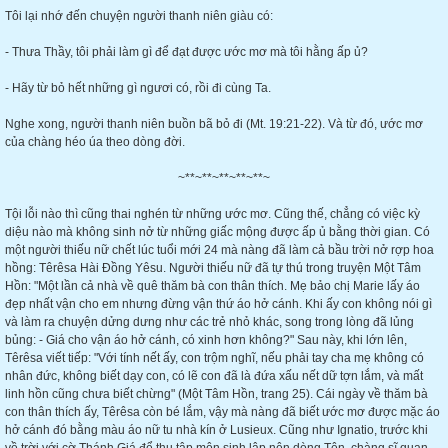
Tôi lại nhớ đến chuyện người thanh niên giàu có:
- Thưa Thầy, tôi phải làm gì để đạt được ước mơ mà tôi hằng ấp ủ?
- Hãy từ bỏ hết những gì ngươi có, rồi đi cùng Ta.
Nghe xong, người thanh niên buồn bã bỏ đi (Mt. 19:21-22). Và từ đó, ước mơ
của chàng héo úa theo dòng đời.
~**~**~**~**~**~
Tội lỗi nào thì cũng thai nghén từ những ước mơ. Cũng thế, chẳng có việc kỳ
diệu nào mà không sinh nở từ những giấc mộng được ấp ủ bằng thời gian. Có
một người thiếu nữ chết lúc tuổi mới 24 mà nàng đã làm cả bầu trời nở rợp hoa
hồng: Têrêsa Hài Đồng Yêsu. Người thiếu nữ đã tự thú trong truyện Một Tâm
Hồn: "Một lần cả nhà về quê thăm bà con thân thích. Mẹ bảo chị Marie lấy áo
đẹp nhất vận cho em nhưng đừng vận thứ áo hở cánh. Khi ấy con không nói gì
và làm ra chuyện dửng dưng như các trẻ nhỏ khác, song trong lòng đã lủng
bủng: - Giá cho vận áo hở cánh, có xinh hơn không?" Sau này, khi lớn lên,
Têrêsa viết tiếp: "Với tính nết ấy, con trộm nghĩ, nếu phải tay cha mẹ không có
nhân đức, không biết dạy con, có lẽ con đã là đứa xấu nết dữ tợn lắm, và mất
linh hồn cũng chưa biết chừng" (Một Tâm Hồn, trang 25). Cái ngày về thăm bà
con thân thích ấy, Têrêsa còn bé lắm, vậy mà nàng đã biết ước mơ được mặc áo
hở cánh đó bằng màu áo nữ tu nhà kín ở Lusieux. Cũng như Ignatio, trước khi