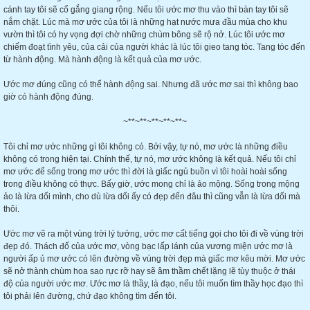
cánh tay tôi sẽ cố gắng giang rộng. Nếu tôi ước mơ thu vào thì bàn tay tôi sẽ
nắm chặt. Lúc mà mơ ước của tôi là những hạt nước mưa đầu mùa cho khu
vườn thì tôi có hy vọng đợi chờ những chùm bông sẽ rộ nở. Lúc tôi ước mơ
chiếm đoạt tình yêu, của cải của người khác là lúc tôi gieo tang tóc. Tang tóc đến
từ hành động. Mà hành động là kết quả của mơ ước.
Ước mơ đúng cũng có thể hành động sai. Nhưng đã ước mơ sai thì không bao
giờ có hành động đúng.
~**~**~**~**~**~
Tôi chỉ mơ ước những gì tôi không có. Bởi vậy, tự nó, mơ ước là những điều
không có trong hiện tại. Chính thế, tự nó, mơ ước không là kết quả. Nếu tôi chỉ
mơ ước để sống trong mơ ước thì đời là giấc ngủ buồn vì tôi hoài hoài sống
trong điều không có thực. Bấy giờ, ước mong chỉ là ảo mộng. Sống trong mộng
ảo là lừa dối mình, cho dù lừa dối ấy có đẹp đến đâu thì cũng vẫn là lừa dối mà
thôi.
Ước mơ vẽ ra một vùng trời lý tưởng, ước mơ cất tiếng gọi cho tôi đi về vùng trời
đẹp đó. Thách đố của ước mơ, vòng bạc lấp lánh của vương miện ước mơ là
người ấp ủ mơ ước có lên đường về vùng trời đẹp mà giấc mơ kêu mời. Mơ ước
sẽ nở thành chùm hoa sao rực rỡ hay sẽ âm thầm chết lặng lẽ tùy thuộc ở thái
độ của người ước mơ. Ước mơ là thầy, là đạo, nếu tôi muốn tìm thầy học đạo thì
tôi phải lên đường, chứ đạo không tìm đến tôi.