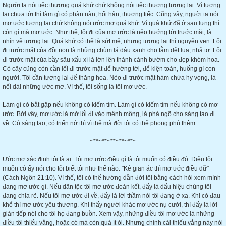
Người ta nói tiếc thương quá khứ chứ không nói tiếc thương tương lai. Vì tương
lai chưa tới thì làm gì có phàn nàn, hối hận, thương tiếc. Cũng vậy, người ta nói
mơ ước tương lai chứ không nói ước mơ quá khứ. Vì quá khứ đã ở sau lưng thì
còn gì mà mơ ước. Như thế, lối đi của mơ ước là nẻo hướng tới trước mặt, là
nhìn về tương lai. Quá khứ có thể là sứt mẻ, nhưng tương lai thì nguyên vẹn. Lối
đi trước mặt của đồi non là những chùm lá dâu xanh cho tằm dệt lụa, nhả tơ. Lối
đi trước mặt của bầy sâu xấu xí là lớn lên thành cánh bướm cho đẹp khóm hoa.
Cỏ cây cũng còn cần lối đi trước mặt để hướng tới, để kiện toàn, huống gì con
người. Tôi cần tương lai để thăng hoa. Nẻo đi trước mặt hàm chứa hy vọng, là
nối dài những ước mơ. Vì thế, tôi sống là tôi mơ ước.
Làm gì có bắt gặp nếu không có kiếm tìm. Làm gì có kiếm tìm nếu không có mơ
ước. Bởi vậy, mơ ước là mở lối đi vào mênh mông, là phá ngõ cho sáng tạo đi
về. Có sáng tạo, có triển nở thì vì thế mà đời tôi có thể phong phú thêm.
~**~**~**~**~**~
Ước mơ xác định tôi là ai. Tôi mơ ước điều gì là tôi muốn có điều đó. Điều tôi
muốn có ấy nói cho tôi biết tôi như thế nào. "Kẻ gian ác thì mơ ước điều dữ"
(Cách Ngôn 21:10). Vì thế, tôi có thể hướng dẫn đời tôi bằng cách hỏi xem mình
đang mơ ước gì. Nếu dân tộc tôi mơ ước đoàn kết, đấy là dấu hiệu chúng tôi
đang chia rẽ. Nếu tôi mơ ước đi về, đấy là lời thầm nói tôi đang ở xa. Khi có đau
khổ thì mơ ước yêu thương. Khi thấy người khác mơ ước nụ cười, thì đấy là lời
gián tiếp nói cho tôi họ đang buồn. Xem vậy, những điều tôi mơ ước là những
điều tôi thiếu vắng, hoặc có mà còn quá ít ỏi. Nhưng chính cái thiếu vắng này nói