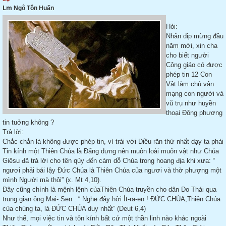
Lm
Ngô Tôn Huấn
Hỏi:
Nhân dip mừng đầu
năm mới, xin cha
cho biết người
Công giáo có được
phép tin 12 Con
Vật làm chủ vận
mạng con người và
vũ trụ như huyền
thoại Đông phương
tin tuởng không ?
Trả lời:
Chắc chắn là không được phép tin, vì trái với Điều răn thứ nhất dạy ta phải
Tin kính một Thiên Chúa là Đấng dựng nên muôn loài muôn vật như Chúa
Giêsu đã trả lời cho tên qủy đến cám dỗ Chúa trong hoang địa khi xưa: “
ngươi phải bái lậy Đức Chúa là Thiên Chúa của ngươi và thờ phượng một
mình Người mà thôi” (x. Mt 4,10).
Đây cũng chính là mệnh lệnh củaThiên Chúa truyền cho dân Do Thái qua
trung gian ông Mai- Sen : “ Nghe đây hởi Ít-ra-en ! ĐỨC CHÚA,Thiên Chúa
của chúng ta, là ĐỨC CHÚA duy nhất” (Deut 6,4)
Như thế, mọi việc tin và tôn kính bất cứ một thần linh nào khác ngoài