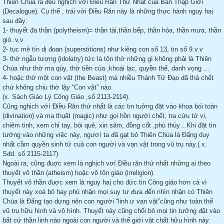
Thiên Chúa ra đều nghịch với Điều Răn Thứ Nhất của Bản Thập Giới
(Decalogue). Cụ thể , trái với Điều Răn này là những thực hành nguy haị
sau đây:
1- thuyết đa thần (polytheism)= thần tài,thần bếp, thần hỏa, thần mưa, thần
gió..v,v
2- tục mê tín dị đoan (superstitions) như kiêng con số 13, tin số 9.v.v
3- thờ ngẫu tượng (idolatry) tức là tôn thờ những gì không phải là Thiên
Chúa như thờ ma qủy, thờ tiền của ,khoái lạc, quyền thế, danh vọng …
4- hoặc thờ một con vật (the Beast) mà nhiều Thánh Tử Đạo đã thà chết
chứ không chịu thờ lậy “Con vật” nào.
(x. Sách Giáo Lý Công Giáo ,số 2113-2114).
Cũng nghịch vớí Điều Răn thứ nhất là các tin tuởng đặt vào khoa bói toán
(divination) và ma thụât (magic) như gọi hồn người chết, tra cứu tử vi,
chiêm tinh, xem chỉ tay, bói quẻ, xin sâm, đồng cốt ,phù thủy…Khi đặt tin
tưởng vào những việc này, ngươì ta đã gạt bỏ Thiên Chúa là Đấng duy
nhất cầm quyền sinh tử cuả con người và vạn vật trong vũ trụ này.( x.
Sđd. số 2115-2117)
Ngoài ra, cũng đuợc xem là nghịch vơí Điều răn thứ nhất những ai theo
thuyết vô thần (atheism) hoặc vô tôn giáo (irreligion).
Thuyết vô thần đuợc xem là nguy haị cho đức tin Công giáo hơn cả vì
thuyết này xoá bỏ hay phủ nhận mọi suy tư đưa đến nhìn nhận có Thiên
Chúa là Đấng tạo dựng nên con người “linh ư vạn vật”cũng như toàn thể
vũ trụ hữu hình và vô hình. Thuyết này cũng chối bỏ mọi tin tưởng đặt vào
bất cứ thần linh nào ngoài con người và thế giới vật chất hữu hình này.