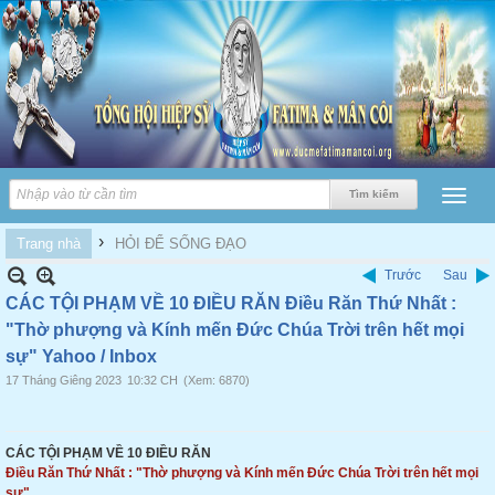
›
Trang nhà
HỎI ĐỂ SỐNG ĐẠO
Trước
Sau
CÁC TỘI PHẠM VỀ 10 ĐIỀU RĂN Điều Răn Thứ Nhất :
"Thờ phượng và Kính mến Đức Chúa Trời trên hết mọi
sự" Yahoo / Inbox
17 Tháng Giêng 2023
10:32 CH
(Xem: 6870)
CÁC TỘI PHẠM VỀ 10 ĐIỀU RĂN
Điều
Răn Thứ Nhất : "Thờ phượng và Kính mến Đức Chúa Trời trên hết mọi
sự"