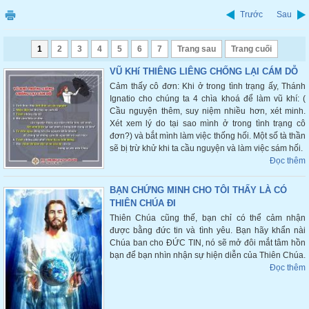
Trước
Sau
1
2
3
4
5
6
7
Trang sau
Trang cuối
VŨ KHí THIÊNG LIÊNG CHỐNG LẠI CÁM DỖ
Cảm thấy cô đơn: Khi ở trong tình trạng ấy, Thánh
Ignatio cho chúng ta 4 chìa khoá để làm vũ khí: (
Cầu nguyện thêm, suy niệm nhiều hơn, xét minh.
Xét xem lý do tại sao mình ở trong tình trạng cô
đơn?) và bắt mình làm việc thống hối. Một số tà thần
sẽ bị trừ khử khi ta cầu nguyện và làm việc sám hối.
Đọc thêm
BẠN CHỨNG MINH CHO TÔI THẤY LÀ CÓ
THIÊN CHÚA ĐI
Thiên Chúa cũng thế, bạn chỉ có thể cảm nhận
được bằng đức tin và tình yêu. Bạn hãy khẩn nài
Chúa ban cho ĐỨC TIN, nó sẽ mở đôi mắt tâm hồn
bạn để bạn nhìn nhận sự hiện diễn của Thiên Chúa.
Đọc thêm