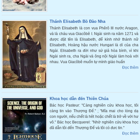
Thánh Elisabeth Bồ Đào Nha
Thánh Elisabeth là con vua Phêrô III nước Aragon,
và là cháu vua Giacôbê I. Ngài sinh ra năm 1271 và
được đặt tên là Elisabeth, để kính nhớ thánh nữ
Elisabeth, Hoàng hậu nước Hungari là dì của cha
Ngài. Elisabeth ra đời như sứ giả hòa bình, vì khi
Ngài sinh ra, cha Ngài và ông nội Ngài làm hoà với
nhau. Vua Giacôbê muốn tự mình giáo huấn
Đọc thêm
Khoa học dẫn đến Thiên Chúa
Bác học Pasteur: "Càng nghiên cứu khoa học, tôi
càng tin vào Thượng Đế." ; "Mĩa mai cho lòng dạ
con người, nếu chết là hêt hoặc chết là trở về với hư
vô." Bác học Becquerel: "Nhờ nghiên cứu khoa học
đã dẫn tôi đến Thượng Đế và tôi có đưc tin."
Đọc thêm