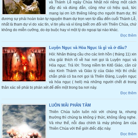
và Thánh Lễ ngày Chúa Nhật nói riêng một cách
đầy đủ và đúng đắn, cũng như có hiệu quả, tức
mang lại ơn ích thiêng liêng cho người tham dự, thì
đương sự phải hoàn toàn tự nguyện tham dự trọn vẹn từ đầu đến cuối Thánh Lễ,
nhất là tham dự vì do xác tín, vì tin yêu và vì lòng biết ơn đối với Thiên Chúa, chứ
không do miễn cưỡng, do ép buộc hay vì một lý do ngoại tại nào khác.
Đọc thêm
Luyện Ngục và Hỏa Ngục là gì và ở đâu?
Hỏi: Nhân tháng cầu cho các linh hồn ( tháng 11) xin
cha giải thích rõ về hai nơi gọi là Luyện ngục và
Hỏa ngục. Trả lời: Trong niềm tin Kitô Giáo, căn cứ
vào Kinh Thánh và Giáo lý của Giáo Hội thì chắc
chắn phải có ba nơi gọi là Thiên Đàng, Luyện ngục
và hỏa ngục ( hell) mà những người chết đi trong
thân xác sẽ phải bị phán xét để đến một trong ba nơi này.
Đọc thêm
LUÔN MÃI PHÂN TÂM
Thiên Chúa luôn luôn nói với chúng ta, nhưng
thường thì chúng ta không ý thức, không lắng nghe.
Và như thế, nỗi đau chính là máy phóng âm của
Thiên Chúa với thế giới điếc đặc này.
Đọc thêm