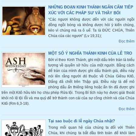
NHỮNG ĐOẠN KINH THÁNH NGĂN CẤM TIẾP
XÚC VỚI CÁC PHÁP SƯ VÀ THẦY BÓI
“Các ngươi không được đến với các người ngồi
đồng ngồi bóng và không được hỏi ý kiến chúng,
kẻo vì chúng mà ra ô uế. Ta là ĐỨC CHÚA, Thiên
Chúa của các ngươi” (Lv 19,31);
Đọc thêm
MỘT SỐ Ý NGHĨA THÁNH KINH CỦA LỄ TRO
Bởi vì theo Kinh Thánh, ghi một dấu trên trán là biểu
tượng về quyền sở hữu của một người. Bằng cách
để trán của mình được ghi dấu thánh giá, điều này
nói lên rằng người đó thuộc về Chúa Giêsu Kitô,
Đấng đã chết trên Thập giá. Điều này là để mô
phỏng dấu ấn thiêng liêng hoặc ấn tín đã được ghi
trên một Kitô hữu khi họ chịu phép Rửa tội. Trong Bí tích này họ được giải thoát
khỏi nô lệ tội lỗi và ma quỷ để trở thành con cái của sự công chính và của Chúa
Kitô (Rm 6,3-18).
Đọc thêm
Tại sao buộc đi lễ ngày Chúa nhật?
Trong mối quan hệ của chúng ta đối với Thiên
Chúa, khi chúng ta bắt đầu tính toán để khỏi làm