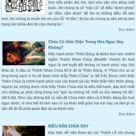
hơn bổn phận đòi hỏi, làm vừa vặn cho đúng luật
buộc, khi chúng ta cố “mặc cả” về điều “được phép”
và “điều cấm đoán” để tìm ra những điều dễ làm
hơn, khi chúng ta muốn tìm ơn cứu rỗi “rẻ tiền”, thì lúc đó chúng ta nên xét lại tình
trạng sức khỏe đức tin của chúng ta !
Đọc thêm
Chúa Có Hiện Diện Trong Hỏa Ngục Hay
Không?
Nếu hạnh phúc Thiên Đàng là được trọn vẹn chiêm
ngắm Thánh Nhan Chúa (Beatific Vision) thì hoả
ngục là nơi tuyệt đối không có hạnh phúc này. Nói
khác đi, ở đâu có Thánh Nhan Chúa thì ở đó là Thiên Đàng, vi “Phúc cho ai có
lòng trong sạch vì họ sẽ được nhìn thấy Thiên Chúa” (x. Mt 5:8). Được nhìn thấy
Thiên Chúa là chính hạnh phúc của các thánh,và các thiên thần trên thiên đàng.
Ngược lai, không được nhìn thấy Thiên Chúa mới là điều bất hạnh, đau khổ nhất
cho những ai phải sống trong nơi “giòi bọ không hề chết và lửa không hề tắt.”
(Mt 9:48). Như vậy, không thể có vấn đề Chúa hiện diện cả ở thiên đàng lẫn hoả
ngục được, vì như thế thì làm sao có sự khác biệt giữa hai nơi này, và làm gì có
vần đề tội lỗi phải quan tâm và xa tránh nữa.
Đọc thêm
ĐIỀU RĂN CHÚA DẠY
Đặc biệt, để việc tham dự các Thánh Lễ nói chung