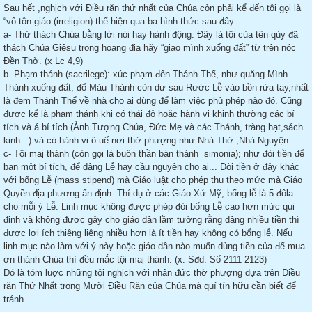
Sau hết ,nghịch với Điều răn thứ nhất của Chúa còn phải kể đến tôi gọi là
“vô tôn giáo (irreligion) thể hiện qua ba hình thức sau đây :
a- Thử thách Chúa bằng lời nói hay hành động. Đây là tội của tên qủy đã
thách Chúa Giêsu trong hoang địa hãy “giao mình xuống đất” từ trên nóc
Đền Thờ. (x Lc 4,9)
b- Phạm thánh (sacrilege): xúc phạm đến Thánh Thể, như quăng Mình
Thánh xuống đất, đổ Máu Thánh còn dư sau Rước Lễ vào bồn rửa tay,nhất
là đem Thánh Thể về nhà cho ai dùng để làm việc phù phép nào đó. Cũng
được kể là phạm thánh khi có thái độ hoặc hành vi khinh thường các bí
tích và á bí tích (Ảnh Tượng Chúa, Đức Mẹ và các Thánh, tràng hạt,sách
kinh...) và có hành vi ô uế nơi thờ phượng như Nhà Thờ ,Nhà Nguyện.
c- Tội maị thánh (còn gọi là buôn thần bán thánh=simonia); như đòi tiền để
ban một bí tích, để dâng Lễ hay cầu nguyện cho ai... Đòi tiền ở đây khác
với bổng Lễ (mass stipend) mà Giáo luật cho phép thu theo mức mà Giáo
Quyền địa phương ấn định. Thí dụ ở các Giáo Xứ Mỹ, bổng lễ là 5 đôla
cho mỗi ý Lễ. Linh mục không được phép đòi bổng Lễ cao hơn mức qui
định và không được gây cho giáo dân lầm tưởng rằng dâng nhiều tiền thì
được lợi ích thiêng liêng nhiều hơn là ít tiền hay không có bổng lễ. Nếu
linh mục nào làm với ý này hoặc giáo dân nào muốn dùng tiền của để mua
ơn thánh Chúa thì đều mắc tội maị thánh. (x. Sđd. Số 2111-2123)
Đó là tóm luợc những tội nghịch với nhân đức thờ phượng dựa trên Điều
răn Thứ Nhất trong Mười Điều Răn của Chúa mà quí tín hữu cần biết để
tránh.