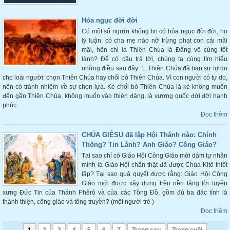
Hỏa ngục đời đời
Có một số người không tin có hỏa ngục đời đời, họ
lý luận: có cha mẹ nào nỡ trừng phạt con cái mãi
mãi, hốn chi là Thiên Chúa là Đấng vô cùng tốt
lành? Để có câu trả lời, chúng ta cùng tìm hiểu
những điều sau đây: 1. Thiên Chúa đã ban sự tự do
cho loài người: chọn Thiên Chúa hay chối bỏ Thiên Chúa. Vì con người có tự do,
nên có tránh nhiệm về sự chọn lựa. Kẻ chối bỏ Thiên Chúa là kẻ không muốn
đến gần Thiên Chúa, không muốn vào thiên đàng, là vương quốc đời đời hạnh
phúc.
Đọc thêm
CHÚA GIÊSU đã lập Hội Thánh nào: Chính
Thống? Tin Lành? Anh Giáo? Công Giáo?
Tại sao chỉ có Giáo Hội Công Giáo mới dám tự nhận
mình là Giáo Hội chân thật đã được Chúa Kitô thiết
lập? Tại sao quả quyết được rằng: Giáo Hội Công
Giáo mới được xây dựng trên nền tảng lời tuyên
xưng Đức Tin của Thánh Phêrô và của các Tông Đồ, gồm đủ ba đặc tính là
thánh thiện, công giáo và tông truyền? (một người trẻ )
Đọc thêm