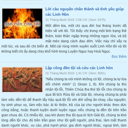
Lời cầu nguyện chân thành và tình yêu giúp
các Linh Hồn
31 Tháng Mười 2018
2:06 CH
(Xem: 6375)
Một đêm kia, một chị qua đời hai tháng trước đã
hiện về với tôi. Tôi thấy chị trong một tình trạng thê
thảm, toàn thân ngập trong những ngọn lửa, và bộ
mặt méo dạng cách đau đớn. Việc này chỉ xẩy ra
một lúc, và sau đó chị biến đi. Một cái rùng mình xuyên suốt Linh Hồn tôi và tôi
không biết chị ấy đang chịu khổ hình trong Luyện Ngục hay Hoả Ngục.
Đọc thêm
Lập công đền tội và cứu các Linh hồn
31 Tháng Mười 2018
1:41 CH
(Xem: 8061)
“Nếu chúng ta nói mình không có tội, chúng ta tự lừa
dối chính mình” (1 Gioan 1, 8). Khi chúng ta thú
nhận tội lỗi, Thiên Chúa tha thứ tội lỗi cho chúng ta
qua Bí tích Rửa tội và Giải tội, nhưng chúng ta phải
làm việc đền tội để thanh tẩy hậu quả tội lỗi với đời sống ăn chay, cầu nguyện,
hy sinh phục vụ, làm việc bác ái từ thiện, trả của lại cho người khác theo đức
công bằng, hoặc thanh luyện dưới luyện ngục nếu chúng ta đền tội trên trần
gian chưa đủ. Có nhiều tội, sau khi được tha tội qua bí tích Giải tội, chúng ta khó
lòng đền tội cho đủ trên trần gian như tội giết người, phá thai, làm mất thanh
danh người khác, vu cáo, phá hạnh phúc gia đình người khác, ngoại tình, làm