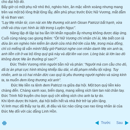
cho đại hội đó.
Bấy giờ có một phụ nữ nhỏ thó, nghèo hèn, ăn mặc xềnh xoàng nhưng mang
trên vai một bộ lông thật lộng lẫy, đến phủ phục trước Đức Nữ Vương, mắt đẫm
lệ và than van:
“Lạy Mẹ nhân từ, con nài xin Mẹ thương xót anh Gioan Patrizzi bất hạnh, vừa
chết và chịu cực hình ác liệt trong Luyện Ngục”.
Nàng lặp đi lặp lại ba lần lời khấn nguyện ấy nhưng không được đáp ứng.
Cuối cùng nàng cao giọng thêm:
“Ôi! Nữ Vương chí nhân chí ái, Mẹ biết con là
đứa ăn xin nghèo hèn kiếm ăn dưới cửa nhà thờ lớn của Mẹ, trong mùa đông,
chỉ có miếng tã vấn mình! Bấy giờ Patrizzi nghe con nhân danh Mẹ xin anh ta,
anh liền cởi ở vai bộ lông quý giá này và đặt lên vai con. Lòng bác ái lớn lao đó
không được Mẹ ân thưởng gì sao?”.
Đức Thiên Vương nhìn người bần nữ và phán:
“Người mà con cầu cho đó,
đã bị án phạt cực hình khủng khiếp lâu dài, vì đã phạm nhiều tội nặng. Tuy
nhiên, anh ta có hai nhân đức cao quý là yêu thương người nghèo và sùng kính
ta, ta muốn đem lòng thương xót anh”.
Đức Mẹ liền ra lệnh đem Patrizzi ra giữa đại hội. Một bọn quỷ liền kéo
chàng đến. Chàng xanh xao, biến dạng, mang xiềng xích làm tan nát chân tay.
Đức Trinh Nữ truyền cho bọn quỷ cởi xiềng xích cho anh ta tự do.
Khi lệnh được thi hành, đại hội biến hết và nhà thờ trở lại yên lặng.
Vị linh mục đã thấy sự lạ đó, đi đâu và lúc nào cũng cao rao lòng nhân ái của
Đức Mẹ đối với các đẳng Linh Hồn.
Trước
Sau