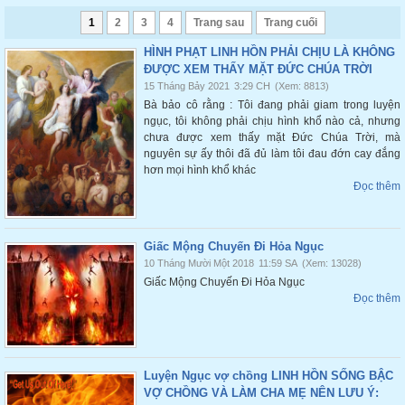
1
2
3
4
Trang sau
Trang cuối
HÌNH PHẠT LINH HỒN PHẢI CHỊU LÀ KHÔNG
ĐƯỢC XEM THẤY MẶT ĐỨC CHÚA TRỜI
15 Tháng Bảy 2021
3:29 CH
(Xem: 8813)
Bà bảo cô rằng : Tôi đang phải giam trong luyện
ngục, tôi không phải chịu hình khổ nào cả, nhưng
chưa được xem thấy mặt Đức Chúa Trời, mà
nguyên sự ấy thôi đã đủ làm tôi đau đớn cay đắng
hơn mọi hình khổ khác
Đọc thêm
Giấc Mộng Chuyến Đi Hỏa Ngục
10 Tháng Mười Một 2018
11:59 SA
(Xem: 13028)
Giấc Mộng Chuyến Đi Hỏa Ngục
Đọc thêm
Luyện Ngục vợ chồng LINH HỒN SỐNG BẬC
VỢ CHỒNG VÀ LÀM CHA MẸ NÊN LƯU Ý: