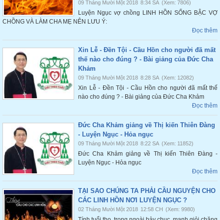
09 Tháng Mười Một 2018
8:34 SA
(Xem: 7806)
Luyện Ngục vợ chồng LINH HỒN SỐNG BẬC VỢ
CHỒNG VÀ LÀM CHA MẸ NÊN LƯU Ý:
Đọc thêm
Xin Lễ - Đền Tội - Cầu Hồn cho người đã mất
thế nào cho đúng ? - Bài giảng của Đức Cha
Khảm
09 Tháng Mười Một 2018
8:28 SA
(Xem: 12082)
Xin Lễ - Đền Tội - Cầu Hồn cho người đã mất thế
nào cho đúng ? - Bài giảng của Đức Cha Khảm
Đọc thêm
Đức Cha Khảm giảng về Thị kiến Thiên Đàng
- Luyện Ngục - Hỏa ngục
09 Tháng Mười Một 2018
8:22 SA
(Xem: 11852)
Đức Cha Khảm giảng về Thị kiến Thiên Đàng -
Luyện Ngục - Hỏa ngục
Đọc thêm
TẠI SAO CHÚNG TA PHẢI CẦU NGUYỆN CHO
CÁC LINH HỒN NƠI LUYỆN NGỤC ?
02 Tháng Mười Một 2018
12:58 CH
(Xem: 9980)
Tính tuổi thọ, trong ngoài bảy chục, mạnh giỏi chăng