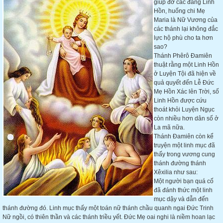
giúp đỡ các đẳng Linh
Hồn, huống chi Mẹ
Maria là Nữ Vương của
các thánh lại không đắc
lực hộ phù cho ta hơn
sao?
Thánh Phêrô Đamiên
thuật rằng một Linh Hồn
ở Luyện Tội đã hiện về
quả quyết đến Lễ Đức
Mẹ Hồn Xác lên Trời, số
Linh Hồn được cứu
thoát khỏi Luyện Ngục
còn nhiều hơn dân số ở
La mã nữa.
Thánh Đamiên còn kể
truyện một linh mục đã
thấy trong vương cung
thánh đường thánh
Xêxilia như sau:
Một người bạn quá cố
đã đánh thức một linh
mục dậy và dẫn đến
thánh đường đó. Linh mục thấy một toán nữ thánh chầu quanh ngai Đức Trinh
Nữ ngồi, có thiên thần và các thánh triều yết. Đức Mẹ oai nghi là niềm hoan lạc