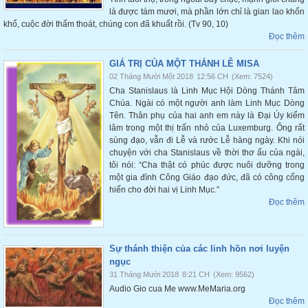
là được tám mươi, mà phần lớn chỉ là gian lao khốn
khổ, cuộc đời thấm thoát, chúng con đã khuất rồi. (Tv 90, 10)
Đọc thêm
GIÁ TRỊ CỦA MỘT THÁNH LỄ MISA
02 Tháng Mười Một 2018
12:56 CH
(Xem: 7524)
Cha Stanislaus là Linh Mục Hội Dòng Thánh Tâm
Chúa. Ngài có một người anh làm Linh Mục Dòng
Tên. Thân phụ của hai anh em này là Đại Úy kiểm
lâm trong một thị trấn nhỏ của Luxemburg. Ông rất
sùng đạo, vẫn đi Lễ và rước Lễ hàng ngày. Khi nói
chuyện với cha Stanislaus về thời thơ ấu của ngài,
tôi nói: “Cha thật có phúc được nuôi dưỡng trong
một gia đình Công Giáo đạo đức, đã có công cống
hiến cho đời hai vị Linh Mục.”
Đọc thêm
Sự thánh thiện của các linh hồn nơi luyện
ngục
31 Tháng Mười 2018
8:21 CH
(Xem: 9562)
Audio Gio cua Me www.MeMaria.org
Đọc thêm