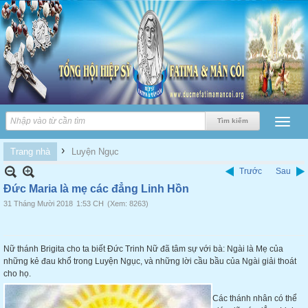
›
Trang nhà
Luyện Ngục
Trước
Sau
Đức Maria là mẹ các đẳng Linh Hồn
31 Tháng Mười 2018
1:53 CH
(Xem: 8263)
Nữ thánh Brigita cho ta biết Đức Trinh Nữ đã tâm sự với bà: Ngài là Mẹ của
những kẻ đau khổ trong Luyện Ngục, và những lời cầu bầu của Ngài giải thoát
cho họ.
Các thánh nhân có thể