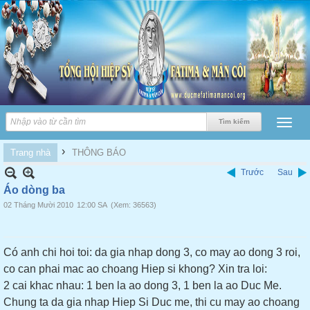
›
Trang nhà
THÔNG BÁO
Trước
Sau
Áo dòng ba
02 Tháng Mười 2010
12:00 SA
(Xem: 36563)
Có anh chi hoi toi: da gia nhap dong 3, co may ao dong 3 roi,
co can phai mac ao choang Hiep si khong? Xin tra loi:
2 cai khac nhau: 1 ben la ao dong 3, 1 ben la ao Duc Me.
Chung ta da gia nhap Hiep Si Duc me, thi cu may ao choang