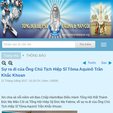
›
Trang nhà
THÔNG BÁO
Trước
Sau
Sự ra đi của Ông Chủ Tịch Hiệp Sĩ Tôma Aquinô Trần
Khắc Khoan
11 Tháng Giêng 2017
10:18 CH
(Xem: 16509)
Xin chia sẻ nỗi niềm với Ban Chấp Hành/Ban Điều Hành Tổng Hội Rất Thánh
Đức Mẹ Mân Côi và Tổng Hội Hiệp Sỹ Đức Mẹ Fatima, về sự ra đi của Ông Chủ
Tịch Hiệp Sĩ T
ôma Aquinô Trần Khắc Khoan.