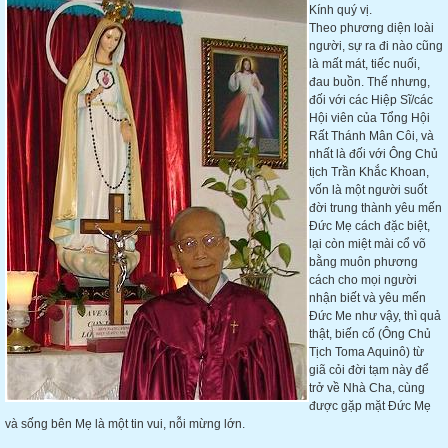
Kính quý vị.
Theo phương diện loài
người, sự ra đi nào cũng
là mất mát, tiếc nuối,
đau buồn. Thế nhưng,
đối với các Hiệp Sĩ/các
Hội viên của Tổng Hội
Rất Thánh Mân Côi, và
nhất là đối với Ông Chủ
tịch Trần Khắc Khoan,
vốn là một người suốt
đời trung thành yêu mến
Đức Mẹ cách đặc biệt,
lại còn miệt mài cổ võ
bằng muôn phương
cách cho mọi người
nhận biết và yêu mến
Đức Me như vậy, thì quả
thật, biến cố (Ông Chủ
Tịch Toma Aquinô) từ
giã cỏi đời tạm này để
trở về Nhà Cha, cùng
được gặp mặt Đức Mẹ
và sống bên Mẹ là một tin vui, nỗi mừng lớn.