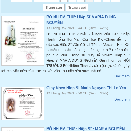
Trang sau
Trang cuối
BỔ NHIỆM THƯ: Hiệp Sĩ MARIA DUNG
NGUYỄN
13 Tháng Bảy 2021
3:44 CH
(Xem: 14235)
BỔ NHIỆM THƯ -Chiếu đề nghị của Ban Chấp
Hành Tổng Hội Mân Côi Hoa Kỳ. -Chiếu đề nghị
của các Hiệp Sĩ Mân Côi tại TP Las Vegas – Hoa Kỳ.
-Chiếu nhu cầu bổ sung nhân sự. -Chiếu thành tích
phục vụ của đương sự. Nay Bổ Nhiệm: Hiệp Sĩ :
Hiệp Sĩ MARIA DUNG NGUYỄN Giữ nhiệm vụ: HỘI
TRƯỞNG Bổ Nhiệm Thư nầy có hiệu lực kể từ ngày
ký. Mọi văn kiện có trước trái với Văn Thư nầy đều được bãi bỏ.
Đọc thêm
Giay Khen Hiep Si Maria Nguyen Thi Le Yen
12 Tháng Bảy 2021
7:20 CH
(Xem: 13675)
Đọc thêm
BỔ NHIỆM THƯ : Hiệp Sĩ : MARIA NGUYỄN