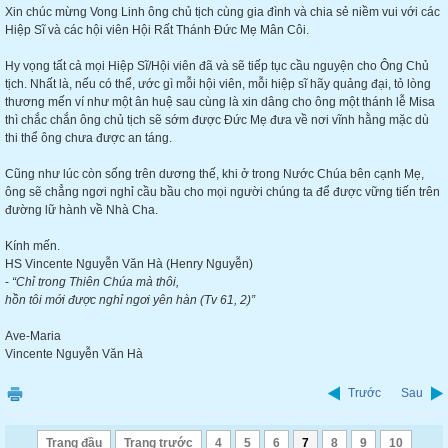
Xin chúc mừng Vong Linh ông chủ tịch cùng gia đình và chia sẻ niềm vui với các
Hiệp Sĩ và các hội viên Hội Rất Thánh Đức Mẹ Mân Côi.
Hy vọng tất cả mọi Hiệp Sĩ/Hội viên đã và sẽ tiếp tục cầu nguyện cho Ông Chủ
tịch. Nhất là, nếu có thể, ước gì mỗi hội viên, mỗi hiệp sĩ hãy quảng đại, tỏ lòng
thương mến ví như một ân huệ sau cùng là xin dâng cho ông một thánh lễ Misa
thì chắc chắn ông chủ tịch sẽ sớm được Đức Mẹ đưa về nơi vĩnh hằng mặc dù
thi thể ông chưa được an táng.
Cũng như lúc còn sống trên dương thế, khi ở trong Nước Chúa bên cạnh Mẹ,
ông sẽ chẳng ngơi nghỉ cầu bầu cho mọi người chúng ta để được vững tiến trên
đường lữ hành về Nhà Cha.
Kính mến.
HS Vincente Nguyễn Văn Hà (Henry Nguyễn)
-
“Chỉ trong Thiên Chúa mà thôi,
hồn tôi mới được nghỉ ngơi yên hàn (Tv 61, 2)”
Ave-Maria
Vincente Nguyễn Văn Hà
Trước
Sau
Trang đầu
Trang trước
4
5
6
7
8
9
10