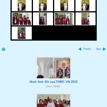
Trước
Sau
Hinh Anh SH cua THMC VN 2015
(Xem: 6940)