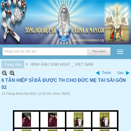
›
Trang nhà
HÌNH ẢNH SINH HOẠT _ VIET NAM
Trước
Sau
6 TÂN HIỆP SĨ ĐÃ ĐƯỢC TH CHO ĐỨC MẸ TAI SÀI GÒN
02
14 Tháng Mười Hai 2012
12:00 SA
(Xem: 6529)