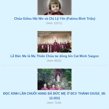
Chúa Giêsu Hài Nhi và Chị Lệ Yến (Fatima Bình Triệu)
(Xem: 12271)
Lễ Đức Me là Mẹ Thiên Chúa tai dòng kín Cat Minh Saigon
(Xem: 8012)
ĐỌC KINH LẦN CHUỖI HANG ĐÁ ĐỨC MẸ Ở ĐCV THÁNH GIUSE_08-
12-2011
(Xem: 7134)