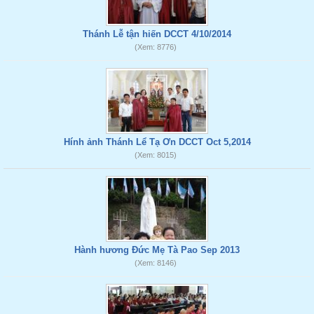
Thánh Lễ tận hiến DCCT 4/10/2014
(Xem: 8776)
Hính ảnh Thánh Lể Tạ Ơn DCCT Oct 5,2014
(Xem: 8015)
Hành hương Đức Mẹ Tà Pao Sep 2013
(Xem: 8146)