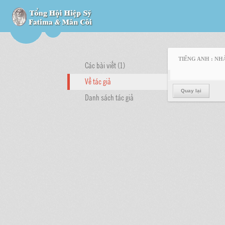
TIẾNG ANH : NH
Các bài viết (1)
Về tác giả
Quay lại
Danh sách tác giả