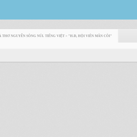
À THƠ NGUYỄN SÔNG NÚI. TIẾNG VIỆT > "H.Đ, HỘI VIÊN MÂN CÔI"