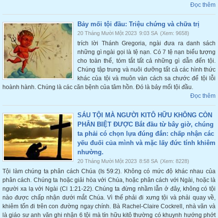
Đọc thêm
Bảy mối tội đầu: Triệu chứng và chữa trị
20 Tháng Mười Một 2023
9:03 SA
(Xem: 9658)
trích lời Thánh Gregoria, ngài đưa ra danh sách
những gì ngài gọi là tệ nạn. Có 7 tệ nạn biểu tượng
cho toàn thể, tóm tắt tất cả những gì dẫn đến tội.
Chúng tập trung và nuôi dưỡng tất cả các hình thức
khác của tội và muôn vàn cách sa chước để tội lỗi
hoành hành. Chúng là các căn bệnh của tâm hồn. Đó là bảy mối tội đầu.
Đọc thêm
SÁU TỘI MÀ NGƯỜI KITÔ HỮU KHÔNG CÒN
PHÂN BIỆT ĐƯỢC Bắt đầu từ bây giờ, chúng
ta phải có chọn lựa đúng đắn: chấp nhận các
yếu đuối của mình và mặc lấy đức tính khiêm
nhường.
20 Tháng Mười Một 2023
8:58 SA
(Xem: 8228)
Tội làm chúng ta phân cách Chúa (Is 59:2). Không có mức độ khác nhau của
phân cách. Chúng ta hoặc giải hòa với Chúa, hoặc phân cách với Ngài, hoặc là
người xa lạ với Ngài (Cl 1:21-22). Chúng ta đừng nhầm lẫn ở đây, không có tội
nào được chấp nhận dưới mắt Chúa. Vì thế phải đi xưng tội và phải quay về,
khiêm tốn đi trên con đường ngay chính. Bà Rachel-Claire Cockrell, nhà văn và
là giáo sư anh văn ghi nhận 6 tội mà tín hữu kitô thường có khuynh hướng phớt