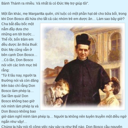
Bánh Thánh ra nhiều. Và nhất là có Đức Mẹ trợ giúp tôi”.
Một lần khác, mẹ Margaritta quên, chỉ luộc có một phần hạt dẻ cho bữa bối, trong
khi Don Bosco đã hứa cho tất cả c
ác nhóm trẻ em được ăn… Làm sao bây giờ?
Cha bắt đầu bốc một
nắm đầy đưa cho
những em tới trước…
Thế rồi, bốn trăm em
đều được ăn thỏa thuê:
Đức Mẹ cũng vẫn ở
bên cạnh Don Bosco…
...Có lần, Don Bosco
nói với các linh mục trẻ
rằng:
“Từ ít lâu nay, người ta
thường nói và còn đăng
trên báo chí rằng Don
Bosco làm phép lạ…
Sai lầm quá! Don
Bosco không bao giờ
nói mình làm phép lạ và
Don Bosco không bao
giờ dám nghĩ mình làm phép lạ… Người ta không nên tuyên truyền một điều ngớ
ngẩn như vậy!…
Chúng ta hãy nói rõ công việc này xảy ra như thế nào. Don Bosco cầu nguyện