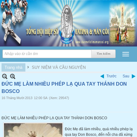
›
Trang nhà
SUY NIỆM VÀ CẦU NGUYỆN
Trước
Sau
ĐỨC MẸ LÀM NHIỀU PHÉP LẠ QUA TAY THÁNH DON
BOSCO
16 Tháng Mười 2013
12:00 SA
(Xem: 29547)
ĐỨC MẸ LÀM NHIỀU PHÉP LẠ QUA TAY THÁNH DON BOSCO
Đức Mẹ đã làm nhiều, quá nhiều phép lạ
qua tay Don Bosco, đến nỗi cha đã xứng