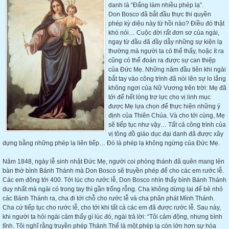
danh là “Đấng làm nhiều phép lạ”.
Don Bosco đã bắt đầu thực thi quyền
phép kỳ diệu này từ hồi nào? Điều đó thật
khó nói… Cuộc đời rất đơn sơ của ngài,
ngay từ đầu đã đầy dẫy những sự kiện lạ
thường mà người ta có thể thấy, hoặc ít ra
cũng có thể đoán ra được sự can thiệp
của Đức Mẹ. Những năm đầu tiên khi ngài
bắt tay vào công trình đã nói lên sự lo lắng
không ngơi của Nữ Vương trên trời: Mẹ đã
tới để hết lòng trợ lực cho vị linh mục
được Mẹ lựa chọn để thực hiện những ý
định của Thiên Chúa. Và cho tới cùng, Mẹ
sẽ tiếp tục như vậy… Tất cả công trình của
vị tông đồ giáo dục đại danh đã được xây
dựng bằng những phép lạ liên tiếp… Đó là phép lạ không ngừng của Đức Mẹ.
Năm 1848, ngày lễ sinh nhật Đức Mẹ, người coi phòng thánh đã quên mang lên
bàn thờ bình Bánh Thánh mà Don Bosco sẽ truyền phép để cho các em rước lễ.
Các em đông tới 400. Tới lúc cho rước lễ, Don Bosco nhìn thấy bình Bánh Thánh
duy nhất mà ngài có trong tay thì gần trống rỗng. Cha không dừng lại để bẻ nhỏ
các Bánh Thánh ra, cha đi tới chỗ cho rước lễ và cha phân phát Mình Thánh.
Cha cứ tiếp tục cho rước lễ, cho tới khi tất cả các em đã được rước lễ. Sau này,
khi người ta hỏi ngài cảm thấy gì lúc đó, ngài trả lời: “Tôi cảm động, nhưng bình
tĩnh. Tôi nghĩ rằng truyền phép Thánh Thể là một phép lạ còn lớn hơn sự hóa