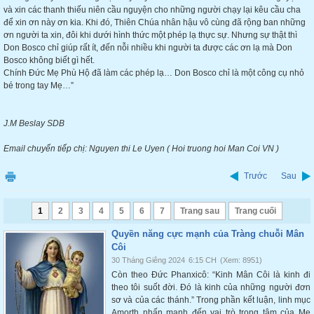
và xin các thanh thiếu niên cầu nguyện cho những người chạy lại kêu cầu cha
để xin ơn này ơn kia. Khi đó, Thiên Chúa nhân hậu vô cùng đã rộng ban những
ơn người ta xin, đôi khi dưới hình thức một phép lạ thực sự. Nhưng sự thật thì
Don Bosco chỉ giúp rất ít, đến nỗi nhiều khi người ta được các ơn lạ mà Don
Bosco không biết gì hết.
Chính Đức Mẹ Phù Hộ đã làm các phép lạ… Don Bosco chỉ là một công cụ nhỏ
bé trong tay Mẹ…”
J.M Beslay SDB
Email chuyển tiếp chị: Nguyen thi Le Uyen ( Hoi truong hoi Man Coi VN )
Trước
Sau
1
2
3
4
5
6
7
Trang sau
Trang cuối
Quyền năng cực mạnh của Tràng chuỗi Mân
Côi
30 Tháng Giêng 2024
6:15 CH
(Xem: 8951)
Còn theo Đức Phanxicô: “Kinh Mân Côi là kinh đi
theo tôi suốt đời. Đó là kinh của những người đơn
sơ và của các thánh.” Trong phần kết luận, linh mục
Amorth nhấn mạnh đến vai trò trọng tâm của Mẹ