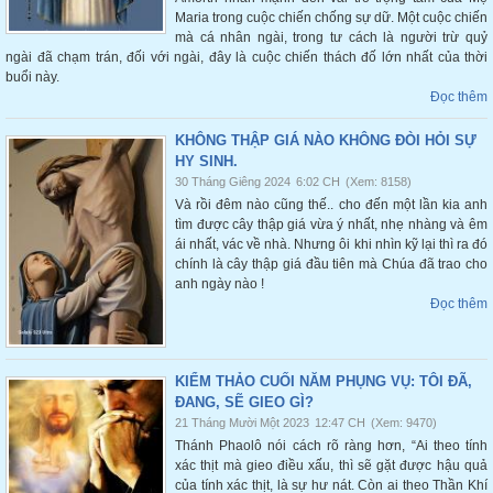
Maria trong cuộc chiến chống sự dữ. Một cuộc chiến
mà cá nhân ngài, trong tư cách là người trừ quỷ
ngài đã chạm trán, đối với ngài, đây là cuộc chiến thách đố lớn nhất của thời
buổi này.
Đọc thêm
KHÔNG THẬP GIÁ NÀO KHÔNG ĐÒI HỎI SỰ
HY SINH.
30 Tháng Giêng 2024
6:02 CH
(Xem: 8158)
Và rồi đêm nào cũng thế.. cho đến một lần kia anh
tìm được cây thập giá vừa ý nhất, nhẹ nhàng và êm
ái nhất, vác về nhà. Nhưng ôi khi nhìn kỹ lại thì ra đó
chính là cây thập giá đầu tiên mà Chúa đã trao cho
anh ngày nào !
Đọc thêm
KIỂM THẢO CUỐI NĂM PHỤNG VỤ: TÔI ĐÃ,
ĐANG, SẼ GIEO GÌ?
21 Tháng Mười Một 2023
12:47 CH
(Xem: 9470)
Thánh Phaolô nói cách rõ ràng hơn, “Ai theo tính
xác thịt mà gieo điều xấu, thì sẽ gặt được hậu quả
của tính xác thịt, là sự hư nát. Còn ai theo Thần Khí