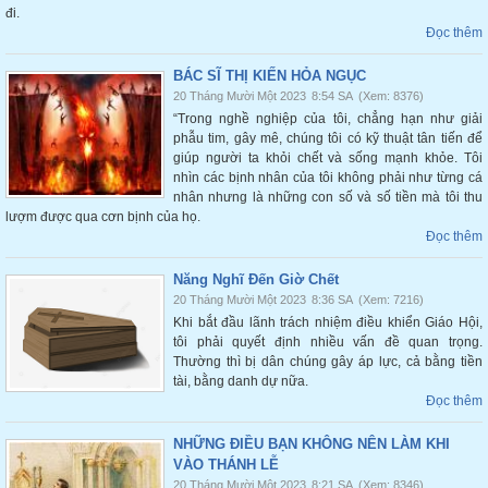
đi.
Đọc thêm
BÁC SĨ THỊ KIẾN HỎA NGỤC
20 Tháng Mười Một 2023
8:54 SA
(Xem: 8376)
“Trong nghề nghiệp của tôi, chẳng hạn như giải
phẫu tim, gây mê, chúng tôi có kỹ thuật tân tiến để
giúp người ta khỏi chết và sống mạnh khỏe. Tôi
nhìn các bịnh nhân của tôi không phải như từng cá
nhân nhưng là những con số và số tiền mà tôi thu
lượm được qua cơn bịnh của họ.
Đọc thêm
Năng Nghĩ Đến Giờ Chết
20 Tháng Mười Một 2023
8:36 SA
(Xem: 7216)
Khi bắt đầu lãnh trách nhiệm điều khiển Giáo Hội,
tôi phải quyết định nhiều vấn đề quan trọng.
Thường thì bị dân chúng gây áp lực, cả bằng tiền
tài, bằng danh dự nữa.
Đọc thêm
NHỮNG ĐIỀU BẠN KHÔNG NÊN LÀM KHI
VÀO THÁNH LỄ
20 Tháng Mười Một 2023
8:21 SA
(Xem: 8346)