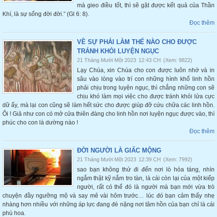
mà gieo điều tốt, thì sẽ gặt được kết quả của Thần
Khí, là sự sống đời đời.” (Gl 6: 8).
Đọc thêm
VỀ SỰ PHẢI LÀM THẾ NÀO CHO ĐƯỢC
TRÁNH KHỎI LUYỆN NGỤC
21 Tháng Mười Một 2023
12:43 CH
(Xem: 9822)
Lạy Chúa, xin Chúa cho con được luôn nhớ và in
sâu vào lòng vào trí con những hình khổ linh hồn
phải chịu trong luyện ngục, thì chẳng những con sẽ
chịu khó làm mọi việc cho được tránh khỏi lửa cực
dữ ấy, mà lại con cũng sẽ làm hết sức cho được giúp đỡ cứu chữa các linh hồn.
Ôi ! Giả như con có mở cửa thiên đàng cho linh hồn nơi luyện ngục được vào, thì
phúc cho con là dường nào !
Đọc thêm
ĐỜI NGƯỜI LÀ GIẤC MỘNG
21 Tháng Mười Một 2023
12:39 CH
(Xem: 7992)
sao bạn không thử đi đến nơi lò hỏa táng, nhìn
ngắm thật kỹ nắm tro tàn, là cái còn lại của một kiếp
người, rất có thể đó là người mà bạn mới vừa trò
chuyện đầy ngưỡng mộ và say mê vài hôm trước… lúc đó bạn cảm thấy nhẹ
nhàng hơn nhiều với những áp lực đang đè nặng nơi tâm hồn của bạn chỉ là cái
phù hoa.