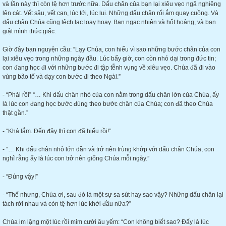
và lần này thì còn tệ hơn trước nữa. Dấu chân của bạn lại xiêu vẹo ngã nghiêng
lên cát. Vết sâu, vết cạn, lúc tới, lúc lui. Những dấu chân rối ắm quay cuồng. Và
dấu chân Chúa cũng lệch lạc loay hoay. Bạn ngạc nhiên và hốt hoảng, và bạn
giật mình thức giấc.
Giờ đây bạn nguyện cầu: “Lạy Chúa, con hiểu vì sao những bước chân của con
lại xiêu vẹo trong những ngày đầu. Lúc bấy giờ, con còn nhỏ dại trong đức tin;
con đang học đi với những bước đi tập tễnh vụng về xiêu vẹo. Chúa đã đi vào
vùng bão tố và dạy con bước đi theo Ngài.”
- “Phải rồi” “… Khi dấu chân nhỏ của con nằm trong dấu chân lớn của Chúa, ấy
là lúc con đang học bước đúng theo bước chân của Chúa; con đã theo Chúa
thật gần.”
- “Khá lắm. Đến đây thì con đã hiểu rồi!”
- “… Khi dấu chân nhỏ lớn dần và trở nên trùng khớp với dấu chân Chúa, con
nghĩ rằng ấy là lúc con trở nên giống Chúa mỗi ngày.”
- “Đúng vậy!”
- “Thế nhưng, Chúa ơi, sau đó là một sự sa sút hay sao vậy? Những dấu chân lại
tách rời nhau và còn tệ hơn lúc khởi đầu nữa?”
Chúa im lặng một lúc rồi mỉm cười âu yếm: “Con không biết sao? Đấy là lúc