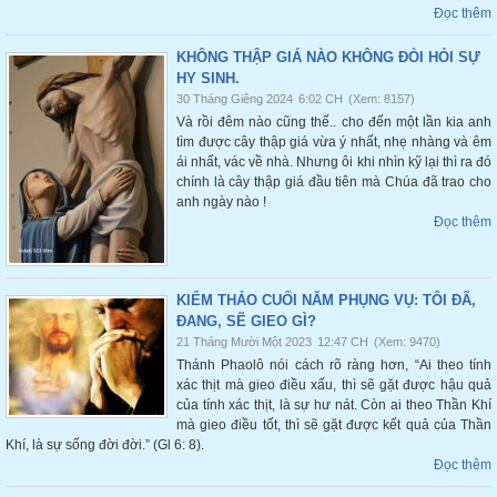
Đọc thêm
KHÔNG THẬP GIÁ NÀO KHÔNG ĐÒI HỎI SỰ
HY SINH.
30 Tháng Giêng 2024
6:02 CH
(Xem: 8157)
Và rồi đêm nào cũng thế.. cho đến một lần kia anh
tìm được cây thập giá vừa ý nhất, nhẹ nhàng và êm
ái nhất, vác về nhà. Nhưng ôi khi nhìn kỹ lại thì ra đó
chính là cây thập giá đầu tiên mà Chúa đã trao cho
anh ngày nào !
Đọc thêm
KIỂM THẢO CUỐI NĂM PHỤNG VỤ: TÔI ĐÃ,
ĐANG, SẼ GIEO GÌ?
21 Tháng Mười Một 2023
12:47 CH
(Xem: 9470)
Thánh Phaolô nói cách rõ ràng hơn, “Ai theo tính
xác thịt mà gieo điều xấu, thì sẽ gặt được hậu quả
của tính xác thịt, là sự hư nát. Còn ai theo Thần Khí
mà gieo điều tốt, thì sẽ gặt được kết quả của Thần
Khí, là sự sống đời đời.” (Gl 6: 8).
Đọc thêm