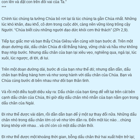
con lên và đặt con trên đôi vai của Ta.”
***
Chính lúc chúng ta tưởng Chúa bỏ rơi lại là lúc chúng ta gần Chúa nhất. Những
lúc khó khăn, đau khổ, cô đơn trong cuộc đời, càng nên vững lòng trông cậy
Người. “Chúa biết cứu những người đạo đức khỏi cơn thử thách” (2Pr 2,9).
Tiếp tục giấc mơ và bạn thấy Chúa Giêsu vẫn cùng với bạn bước đi. Trên một
đoạn đường dài, dấu chân Chúa đi rất thẳng hàng, vững chải và hầu như không
thay nhịp bước. Nhưng dấu chân của bạn lại xiêu vẹo, nghiêng qua, ngả lại, lúc
xuôi, lúc ngược, đi tới, đi lui.
Trên một đoạn đường dài, bước đi của bạn như thế đó; nhưng dần dần, dấu
chân bạn thẳng hàng hơn và như song hành với dấu chân của Chúa. Bạn và
Chúa cùng bước đi bên nhau như đôi bạn thân tình.
Và rồi một điều tuyệt diệu xảy ra: Dấu chân của bạn từng để vết lại trên cát bên
cạnh dấu chân của Chúa, thì giờ đây dấu chân nhỏ nhắn của bạn nằm gọn trong
dấu chân của Ngài.
Đi như thế được vài dặm, rồi dần dần bạn để ý một sự thay đổi nữa. Những dấu
chân nhỏ trong dấu chân lớn có vẻ như lớn dần ra. Đến một lúc nào…chúng
trùng khớp với nhau…và chỉ còn có một dấu chân thôi.
Đi như thế được một khoảng thời gian, bỗng dấu chân thứ hai xuất hiện trở lại;