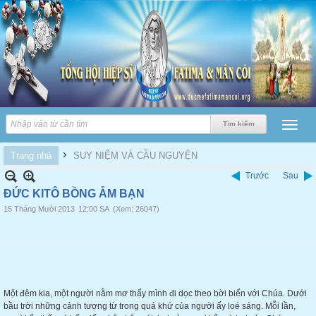
›
Trang nhà
SUY NIỆM VÀ CẦU NGUYỆN
Trước
Sau
ĐỨC KITÔ BỒNG ẴM BẠN
15 Tháng Mười 2013
12:00 SA
(Xem: 26047)
Một đêm kia, một người nằm mơ thấy mình đi dọc theo bời biển với Chúa. Dưới
bầu trời những cảnh tượng từ trong quá khứ của người ấy loé sáng. Mỗi lần,