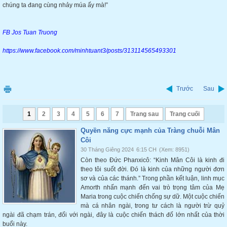
chúng ta đang cùng nhảy múa ấy mà!”
FB Jos Tuan Truong
https://www.facebook.com/minhtuant3/posts/313114565493301
Trước
Sau
1
2
3
4
5
6
7
Trang sau
Trang cuối
Quyền năng cực mạnh của Tràng chuỗi Mân
Côi
30 Tháng Giêng 2024
6:15 CH
(Xem: 8951)
Còn theo Đức Phanxicô: “Kinh Mân Côi là kinh đi
theo tôi suốt đời. Đó là kinh của những người đơn
sơ và của các thánh.” Trong phần kết luận, linh mục
Amorth nhấn mạnh đến vai trò trọng tâm của Mẹ
Maria trong cuộc chiến chống sự dữ. Một cuộc chiến
mà cá nhân ngài, trong tư cách là người trừ quỷ
ngài đã chạm trán, đối với ngài, đây là cuộc chiến thách đố lớn nhất của thời
buổi này.