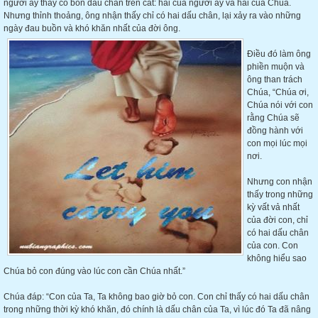
người ấy thấy có bốn dấu chân trên cát: hai của người ấy và hai của Chúa.
Nhưng thỉnh thoảng, ông nhận thấy chỉ có hai dấu chân, lại xảy ra vào những
ngày đau buồn và khó khăn nhất của đời ông.
Điều đó làm ông
phiền muộn và
ông than trách
Chúa, “Chúa ơi,
Chúa nói với con
rằng Chúa sẽ
đồng hành với
con mọi lúc mọi
nơi.
Nhưng con nhận
thấy trong những
kỳ vất vả nhất
của đời con, chỉ
có hai dấu chân
của con. Con
không hiểu sao
Chúa bỏ con đúng vào lúc con cần Chúa nhất.”
Chúa đáp: “Con của Ta, Ta không bao giờ bỏ con. Con chỉ thấy có hai dấu chân
trong những thời kỳ khó khăn, đó chính là dấu chân của Ta, vì lúc đó Ta đã nâng