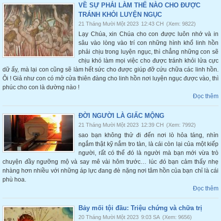
VỀ SỰ PHẢI LÀM THẾ NÀO CHO ĐƯỢC
TRÁNH KHỎI LUYỆN NGỤC
21 Tháng Mười Một 2023
12:43 CH
(Xem: 9822)
Lạy Chúa, xin Chúa cho con được luôn nhớ và in
sâu vào lòng vào trí con những hình khổ linh hồn
phải chịu trong luyện ngục, thì chẳng những con sẽ
chịu khó làm mọi việc cho được tránh khỏi lửa cực
dữ ấy, mà lại con cũng sẽ làm hết sức cho được giúp đỡ cứu chữa các linh hồn.
Ôi ! Giả như con có mở cửa thiên đàng cho linh hồn nơi luyện ngục được vào, thì
phúc cho con là dường nào !
Đọc thêm
ĐỜI NGƯỜI LÀ GIẤC MỘNG
21 Tháng Mười Một 2023
12:39 CH
(Xem: 7992)
sao bạn không thử đi đến nơi lò hỏa táng, nhìn
ngắm thật kỹ nắm tro tàn, là cái còn lại của một kiếp
người, rất có thể đó là người mà bạn mới vừa trò
chuyện đầy ngưỡng mộ và say mê vài hôm trước… lúc đó bạn cảm thấy nhẹ
nhàng hơn nhiều với những áp lực đang đè nặng nơi tâm hồn của bạn chỉ là cái
phù hoa.
Đọc thêm
Bảy mối tội đầu: Triệu chứng và chữa trị
20 Tháng Mười Một 2023
9:03 SA
(Xem: 9656)