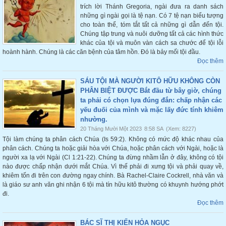
trích lời Thánh Gregoria, ngài đưa ra danh sách
những gì ngài gọi là tệ nạn. Có 7 tệ nạn biểu tượng
cho toàn thể, tóm tắt tất cả những gì dẫn đến tội.
Chúng tập trung và nuôi dưỡng tất cả các hình thức
khác của tội và muôn vàn cách sa chước để tội lỗi
hoành hành. Chúng là các căn bệnh của tâm hồn. Đó là bảy mối tội đầu.
Đọc thêm
SÁU TỘI MÀ NGƯỜI KITÔ HỮU KHÔNG CÒN
PHÂN BIỆT ĐƯỢC Bắt đầu từ bây giờ, chúng
ta phải có chọn lựa đúng đắn: chấp nhận các
yếu đuối của mình và mặc lấy đức tính khiêm
nhường.
20 Tháng Mười Một 2023
8:58 SA
(Xem: 8227)
Tội làm chúng ta phân cách Chúa (Is 59:2). Không có mức độ khác nhau của
phân cách. Chúng ta hoặc giải hòa với Chúa, hoặc phân cách với Ngài, hoặc là
người xa lạ với Ngài (Cl 1:21-22). Chúng ta đừng nhầm lẫn ở đây, không có tội
nào được chấp nhận dưới mắt Chúa. Vì thế phải đi xưng tội và phải quay về,
khiêm tốn đi trên con đường ngay chính. Bà Rachel-Claire Cockrell, nhà văn và
là giáo sư anh văn ghi nhận 6 tội mà tín hữu kitô thường có khuynh hướng phớt
đi.
Đọc thêm
BÁC SĨ THỊ KIẾN HỎA NGỤC