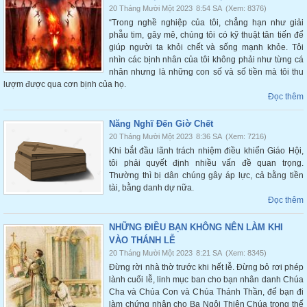
20 Tháng Mười Một 2023
8:54 SA
(Xem: 8376)
“Trong nghề nghiệp của tôi, chẳng hạn như giải
phẫu tim, gây mê, chúng tôi có kỹ thuật tân tiến để
giúp người ta khỏi chết và sống mạnh khỏe. Tôi
nhìn các bịnh nhân của tôi không phải như từng cá
nhân nhưng là những con số và số tiền mà tôi thu
lượm được qua cơn bịnh của họ.
Đọc thêm
Năng Nghĩ Đến Giờ Chết
20 Tháng Mười Một 2023
8:36 SA
(Xem: 7216)
Khi bắt đầu lãnh trách nhiệm điều khiển Giáo Hội,
tôi phải quyết định nhiều vấn đề quan trọng.
Thường thì bị dân chúng gây áp lực, cả bằng tiền
tài, bằng danh dự nữa.
Đọc thêm
NHỮNG ĐIỀU BẠN KHÔNG NÊN LÀM KHI
VÀO THÁNH LỄ
20 Tháng Mười Một 2023
8:21 SA
(Xem: 8345)
Đừng rời nhà thờ trước khi hết lễ. Đừng bỏ rơi phép
lành cuối lễ, linh mục ban cho bạn nhân danh Chúa
Cha và Chúa Con và Chúa Thánh Thần, để bạn đi
làm chứng nhân cho Ba Ngôi Thiên Chúa trong thế