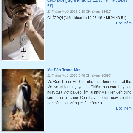
CHỜ ĐỢI [Niệm khúc Lc 12:35-48 ≈ Mt 24:43-
51]
23 Tháng Mười 2018
7:10 CH
(Xem: 13417)
CHỜ ĐỢI [Niệm khúc Lc 12:35-48 ≈ Mt 24:43-51]
Đọc thêm
Mẹ Đến Trong Mơ
22 Tháng Mười 2018
8:46 CH
(Xem: 16996)
Mẹ Đến Trong Mơ Con nhớ một đêm mộng rất thơ
Me_vo_nhiem_nguyen_toiChiêm bao con thấy con
ngày xưa Một bà đẹp lắm, ai như Mẹ Hiện đến cùng
con trong giấc mơ Con thấy lại con ngày bé nhỏ
Ban công con đứng chiều hôm đó
Đọc thêm