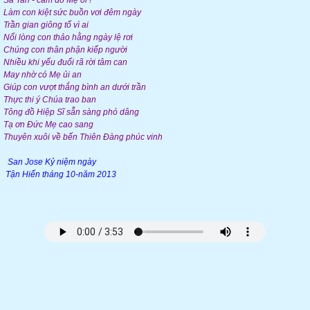
Sa Tan - cám dỗ Mẹ ơi !
Làm con kiệt sức buồn vơi đêm ngày
Trần gian giông tố vì ai
Nổi lòng con thảo hằng ngày lệ rơi
Chúng con thân phận kiếp người
Nhiều khi yếu đuối rã rời tâm can
May nhờ có Mẹ ủi an
Giúp con vượt thắng bình an dưới trần
Thực thi ý Chúa trao ban
Tông đồ Hiệp Sĩ sẵn sàng phó dâng
Tạ ơn Đức Mẹ cao sang
Thuyên xuôi về bến Thiên Đàng phúc vinh
San Jose Kỷ niệm ngày
Tận Hiến tháng 10-năm 2013