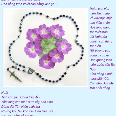
Đóa hồng trinh khiết con hằng kính yêu
Đoàn con yêu
mến Mẹ nhiều
Về đây họp mặt
bao điều tri ân
Hoa lòng dâng
Mẹ thiết thân
Lời kinh hòa
quyện con dâng
Mẹ hiền
Nữ Vương cao
trọng uy quyền
Hào quang vinh
hiển trước đền Ba
Ngôi
Kính dâng Chuỗi
ngọc Mân Côi
Con nhờ Đức Mẹ
Mai Khôi dâng
Ngài
Tình con yêu Chúa tràn đầy
Tấm lòng con thảo sum vầy nhà Cha
Dâng đời Tận Hiến thiết tha
Những khi đau khổ cầu Cha trên Trời