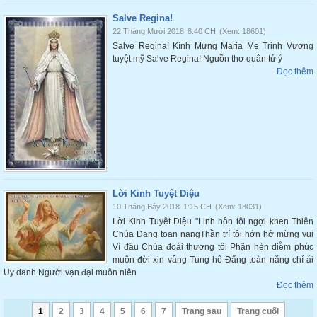
Salve Regina!
22 Tháng Mười 2018
8:40 CH
(Xem: 18601)
Salve Regina! Kính Mừng Maria Mẹ Trinh Vương
tuyệt mỹ Salve Regina! Nguồn thơ quân tử ý
Đọc thêm
Lời Kinh Tuyệt Diệu
10 Tháng Bảy 2018
1:15 CH
(Xem: 18031)
Lời Kinh Tuyệt Diệu "Linh hồn tôi ngợi khen Thiên
Chúa Dang toan nangThần trí tôi hớn hở mừng vui
Vì đâu Chúa đoái thương tôi Phận hèn diễm phúc
muôn đời xin vâng Tung hô Đấng toàn năng chí ái
Uy danh Người vạn đại muôn niên
Đọc thêm
1
2
3
4
5
6
7
Trang sau
Trang cuối