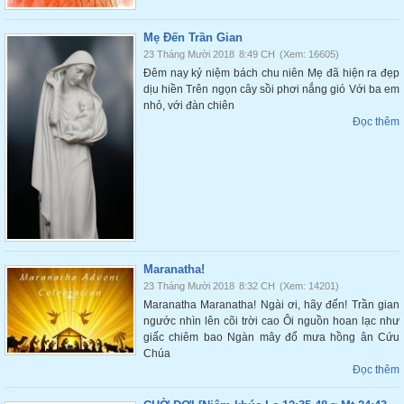
Mẹ Đến Trần Gian
23 Tháng Mười 2018
8:49 CH
(Xem: 16605)
Đêm nay kỷ niệm bách chu niên Mẹ đã hiện ra đẹp
dịu hiền Trên ngọn cây sồi phơi nắng gió Với ba em
nhỏ, với đàn chiên
Đọc thêm
Maranatha!
23 Tháng Mười 2018
8:32 CH
(Xem: 14201)
Maranatha Maranatha! Ngài ơi, hãy đến! Trần gian
ngước nhìn lên cõi trời cao Ôi nguồn hoan lạc như
giấc chiêm bao Ngàn mây đổ mưa hồng ân Cứu
Chúa
Đọc thêm