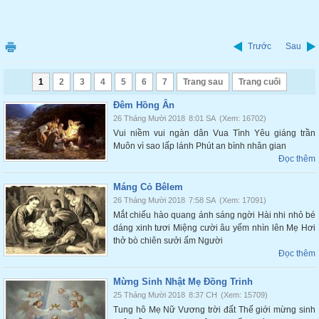
Trước
Sau
1
2
3
4
5
6
7
Trang sau
Trang cuối
Đêm Hồng Ân
26 Tháng Mười 2018
8:01 SA
(Xem: 16702)
Vui niềm vui ngàn dân Vua Tình Yêu giáng trần
Muôn vì sao lấp lánh Phút an bình nhân gian
Đọc thêm
Máng Cỏ Bêlem
26 Tháng Mười 2018
7:58 SA
(Xem: 17091)
Mắt chiếu hào quang ánh sáng ngời Hài nhi nhỏ bé
dáng xinh tươi Miệng cười âu yếm nhìn lên Mẹ Hơi
thở bò chiên sưởi ấm Người
Đọc thêm
Mừng Sinh Nhật Mẹ Đồng Trinh
25 Tháng Mười 2018
8:37 CH
(Xem: 15709)
Tung hô Mẹ Nữ Vương trời đất Thế giới mừng sinh