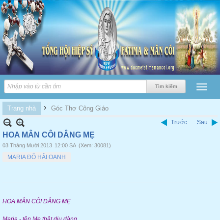
›
Trang nhà
Góc Thơ Công Giáo
Trước
Sau
HOA MÂN CÔI DÂNG MẸ
03 Tháng Mười 2013
12:00 SA
(Xem: 30081)
MARIA ĐỖ HẢI OANH
HOA MÂN CÔI DÂNG MẸ
Maria - tên Mẹ thật dịu dàng