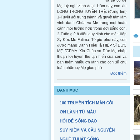
và sẽ có để
Mẹ tuỳ nghi định đoạt. Hôm nay, con xin
LONG TRỌNG TUYÊN THỆ: (đứng lên)
1-Tuyệt đối trung thành và quyết tâm làm
vinh danh Chúa và Mẹ trong mọi hoàn
cảnh,mọi tường hợp trong đời sống con.
2-Tuân giử 8 điều quy định cho một Hiệp
Sỹ Đức Mẹ Fatima. Từ giờ phút này, con
được mang Danh Hiệu là HIỆP SĨ ĐỨC
MẸ FATIMA. Xin Chúa và Đức Mẹ chấp
thuận lời tuyên thệ tận hiến của con và
ban thêm nhiều ơn lành cho con để chu
toàn phận sự Mẹ giao phó.
Đọc thêm
Thủ bản Hiệp Sỹ Fatima
DANH MỤC
Thủ bản
Hiệp Sỹ
100 TRUYỆN TÍCH MÂN CÔI
Fatima
Đọc thêm
ƠN LÀNH TỪ MẪU
HỎI ĐỂ SỐNG ĐẠO
SUY NIỆM VÀ CẦU NGUYỆN
NGHỆ THUẬT SỐNG