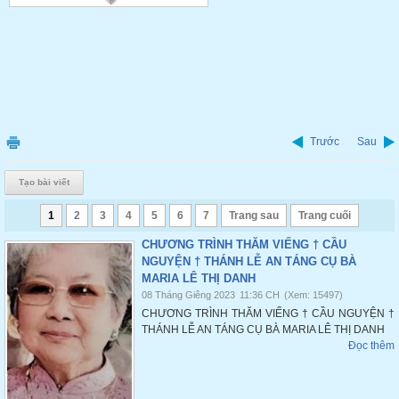
Trước
Sau
Tạo bài viết
1
2
3
4
5
6
7
Trang sau
Trang cuối
CHƯƠNG TRÌNH THĂM VIẾNG † CẦU
NGUYỆN † THÁNH LỄ AN TÁNG CỤ BÀ
MARIA LÊ THỊ DANH
08 Tháng Giêng 2023
11:36 CH
(Xem: 15497)
CHƯƠNG TRÌNH THĂM VIẾNG † CẦU NGUYỆN †
THÁNH LỄ AN TÁNG CỤ BÀ MARIA LÊ THỊ DANH
Đọc thêm