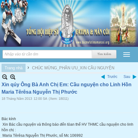
›
Trang nhà
CHÚC MỪNG_PHÂN ƯU_XIN CẦU NGUYỆN
Trước
Sau
Xin qúy Ông Bà Anh Chị Em: Cầu nguyện cho Linh Hồn
Maria Têrêsa Nguyễn Thị Phước
18 Tháng Năm 2013
12:00 SA
(Xem: 18011)
Bác kính
Xin Bác cầu nguyện và thông báo đến tòan thể HV THMC cầu nguyện cho linh
hồn chị :
Maria Têrêsa Nguyễn Thị Phước, số Mc 106992