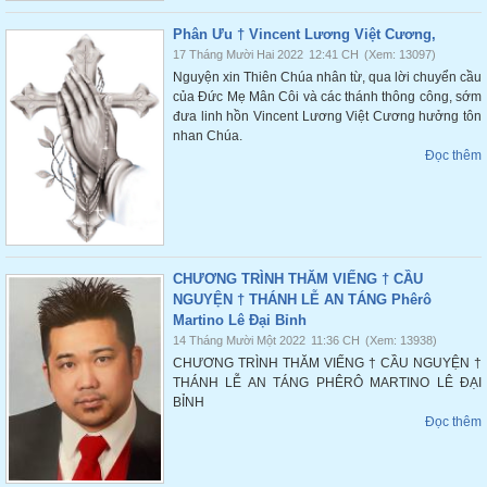
Phân Ưu † Vincent Lương Việt Cương,
17 Tháng Mười Hai 2022
12:41 CH
(Xem: 13097)
Nguyện xin Thiên Chúa nhân từ, qua lời chuyển cầu
của Đức Mẹ Mân Côi và các thánh thông công, sớm
đưa linh hồn Vincent Lương Việt Cương hưởng tôn
nhan Chúa.
Đọc thêm
CHƯƠNG TRÌNH THĂM VIẾNG † CẦU
NGUYỆN † THÁNH LỄ AN TÁNG Phêrô
Martino Lê Đại Bỉnh
14 Tháng Mười Một 2022
11:36 CH
(Xem: 13938)
CHƯƠNG TRÌNH THĂM VIẾNG † CẦU NGUYỆN †
THÁNH LỄ AN TÁNG PHÊRÔ MARTINO LÊ ĐẠI
BỈNH
Đọc thêm