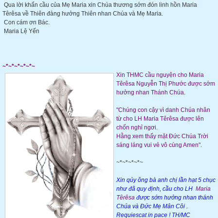
Qua lời khẩn cầu của Mẹ Maria xin Chúa thương sớm đón linh hồn Maria
Têrêsa về Thiên đàng hưởng Thiên nhan Chúa và Mẹ Maria.
Con cám ơn Bác.
Maria Lệ Yến
~*~*~*~*~*~
Xin THMC cầu nguyện cho
Maria
Têrêsa Nguyễn Thị Phước
được sớm
hưởng nhan Thánh Chúa.
"Chúng con cậy vì danh Chúa nhân
từ cho LH
Maria Têrêsa
được lên
chốn nghỉ ngơi.
Hằng xem thấy mặt Đức Chúa Trời
sáng láng vui vẻ vô cùng Amen".
~*~*~*~*~
Xin qúy ông
bà anh chị lần hạt 5 chục
như đã quy định, cầu cho
LH
Maria
Têrêsa
được sớm hưởng nhan thánh
Chúa và Đức Mẹ Mân Côi .
Requiescat in pace ! TH/MC